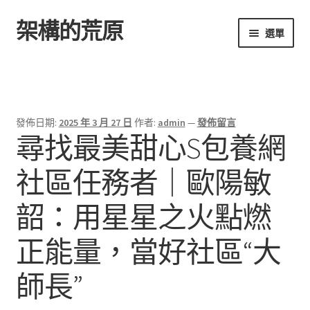
架構的荒原
跳
跳
選單
至
至
導
主
首頁
覽
要
列
內
容
發佈日期:
2025 年 3 月 27 日
作者:
admin
—
發佈留言
尋找最美甜心S包養網
社區任務者｜歐陽敏
韶：用星星之火點燃
正能量，當好社區“大
師長”