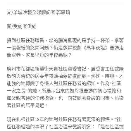
文/羊城晚報全媒體記者 郭思琦
圖/受訪者供給
提到社區任務職員，您的腦海呈現的是手持一杯茶、拿著
一張報紙的悠閑阿姨？仍是像電視劇《馬年夜姐》普通走
街竄巷、家長里短的年夜媽呢？
廣州市花都區新華街天貴社區黨委書記、居委會主任歐陽
敏韶與傳統的居委年夜媽抽像背道而馳。熱忱、時興、才
能強的她轉變了身邊人對社區任務者的認知。作為“社區
一家之長”的她，所展示出來的如母親普通的初心境懷和
如父親普通的任務擔負，也一向鼓勵著身邊的同事、沾染
著社區的居平易近。
現在扎根社區18年的她對社區任務有著更深的體悟。“社
區任務經過的事況了社區治理宋微說明道：「是在社區撿