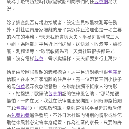
成為了疫情防控時代歐陽敏韶和同事們的任
包養網
務狀
況。
除了排查能否有親密接觸者、設定全員核酸檢測等任務
外，對社區內居家隔離的居平易近停止治理也是一項主要
的內在的事務。“天天我們會與大夫、平易近警構成三人
小組，為隔離居平易近上門送餐、送快遞、收渣滓、驗核
酸、測體溫等。”歐陽敏韶先容，天貴社區很多都是老
樓，沒有電梯
包養
，需求爬樓梯，天天都要步行上萬步。
恰是由於歐陽敏韶的義務擔負，居平易近對她也很
包養
是
信賴。在本次居家隔離的住戶中，有一位帶著三個小孩子
的母
包養
親深夜忽然發熱，在聯絡接觸不抵家人的情形
下，她撥通了歐陽敏
包養網
韶的德律風乞助。“那時她很
懼怕，一向在哭，我就在德律風里安撫她，同時聯絡接觸
了12
包養網
0。”歐陽敏韶說，幸虧這位居平易近診斷后僅
為
包養
包養
通俗發燒，不外日常社區內特別的情形或許乞
助德律風我必定會本身處置，作為社區的家長，只要如許