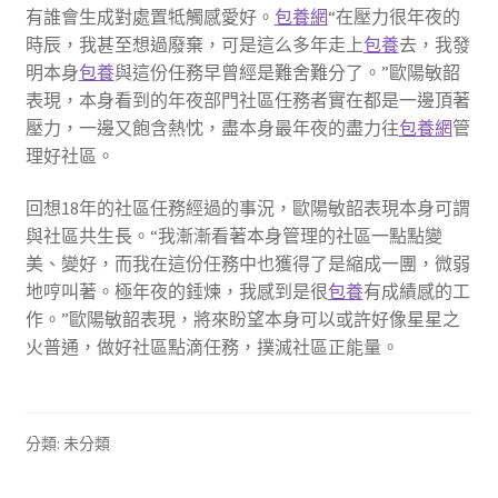
有誰會生成對處置牴觸感愛好。
包養網
“在壓力很年夜的
時辰，我甚至想過廢棄，可是這么多年走上
包養
去，我發
明本身
包養
與這份任務早曾經是難舍難分了。”歐陽敏韶
表現，本身看到的年夜部門社區任務者實在都是一邊頂著
壓力，一邊又飽含熱忱，盡本身最年夜的盡力往
包養網
管
理好社區。
回想18年的社區任務經過的事況，歐陽敏韶表現本身可謂
與社區共生長。“我漸漸看著本身管理的社區一點點變
美、變好，而我在這份任務中也獲得了是縮成一團，微弱
地哼叫著。極年夜的錘煉，我感到是很
包養
有成績感的工
作。”歐陽敏韶表現，將來盼望本身可以或許好像星星之
火普通，做好社區點滴任務，撲滅社區正能量。
分類: 未分類