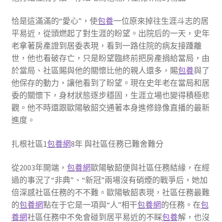
恰是這滿滿的“愛心”，使
包養
一位原來掉往生涯斗志的居
平易近，從頭燃起了對生涯的盼望。出院后的一天，史年
老拿著房產證到居委表現，看到一路住院的病友接踵離
世，他也看破存亡，只是盼望臨終前把房產捐給當局，由
於當局、社區賜與他的關懷比他的親人還多，賜
包養
與了
他保存的動力，讓他看到了盼望。現在史年老在當局和居
委的關懷下，身材狀態逐步穩固，生涯立場也變得積極悲
觀。他不時還跟歐陽敏韶交通著本身進修錄像直播的最新
進度。
扎根社區1
包養網
8年 與社區任務已難舍難分
從2003年開端，
包養網
歐陽敏韶便與社區任務結緣，在經
過的事況了“非典”、“新冠”兩場沒有硝煙的戰爭后，她加
倍深感社區任務的不不難。歐陽敏韶表現，社區任務最難
的
包養網
點在于它是一項與“人”相干
包養網
的任務。在
包
養網
社區任務中不免會碰到居平易近的不睬
包養
解，也沒