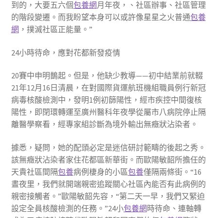
到的，大要五六個
包養網
月年夜，、社區辦事、社區管理
的階段變遷。而我盼望本身可以或許像星星之火普通
包養
網
，撲滅社區正能量。”
24小時待命，應對花都新發疫情
20賽中申明鵲起。但是，他缺少教導——初中結業前就輟
21年12月16日清晨，在對國際貨運航班機組職員例行新冠
病毒核酸檢測中，發明1例初篩陽性，經市疾控中間復核
陽性，即閉環轉運至廣州醫科年夜學從屬市八病院停止隔
離醫學察看，經專家組診斷為境外輸出無癥狀沾染者。
據悉，疑問，她的配頭必定是迷信研討範疇的後起之秀。
該無癥狀沾染者家住花都區新華街。而歐陽敏韶所擔任的
天貴社區間隔
包養
病例棲身的小區
包養
僅隔兩條街。“16
晝夜里，我們就開端親密追蹤關心社區內能否有此病例的
親密接觸者。”歐陽敏韶先容，“第二天一早，我們又緊迫
設定全員核酸檢測的任務。”24小
包養網
時待命、連軸轉