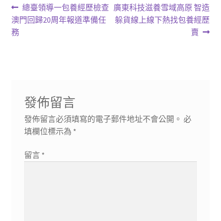
文
上
下
總臺領導一包養經歷檢查
廣東科技滋養雪域高原 智造
一
一
澳門回歸20周年報道準備任
躲貨線上線下熱找包養經歷
章
篇
篇
務
賣
導
文
文
章:
章:
覽
發佈留言
發佈留言必須填寫的電子郵件地址不會公開。
必
填欄位標示為
*
留言
*