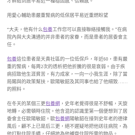
才幹給到居平易近一種穩固感、信賴感。
用愛心輔助患嚴重腎病的低保居平易近重燃盼望
“大夫，他有什么
包養
工作您可以直接聯絡接觸我。”在病
院內與大夫溝通的并非患者的家眷，而是患者的居委會主
任。
包養
這位患者是天貴社區的一位低保戶，年近60，患有嚴
重的腎病，每周2次的透析把他折騰的很是衰弱。由于疾
病招致他生涯貧苦，有力成家，一向一小我生涯，除了當
局賜與的政策幫扶，歐陽敏韶及其同事也給了他細致……
的照料。
在冬天的某個三更
包養網
，史年老覺得很是不舒暢，天旋
地轉，必需頓時住院。他含混的認識里第一個便想到了居
委會主任歐陽敏韶。歐
包養網
陽敏韶在接到史年老的德律
風后，顧不上已是后三更，絕不遲疑地把他送往病院，為
他打點住院手續，仔細地為他補齊住院所需的物品。