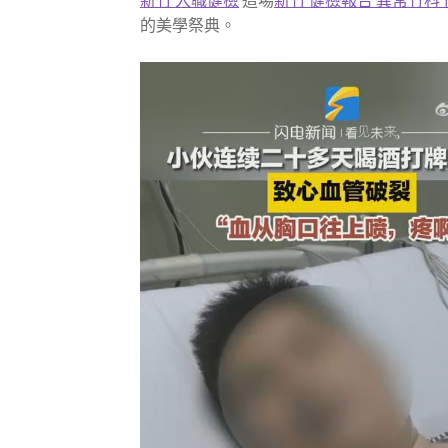
新竹 入職健檢
這場
新竹 健檢報告 異常
竹科
的美學祭典。