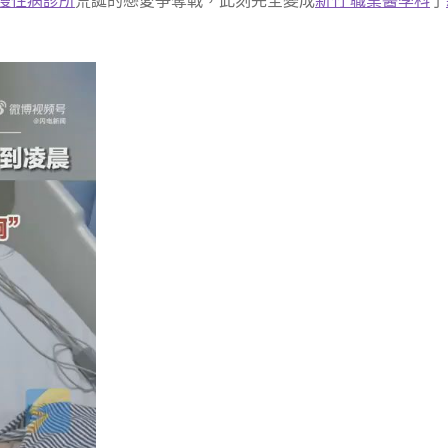
 慢性病診所
荒誕的戀愛爭奪戰，此刻完全變成
新竹 職業醫學科
了