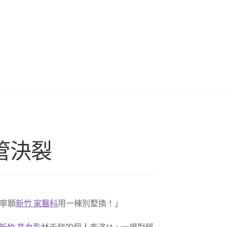
管決裂
寧願
新竹 家醫科
用一棟別墅換！」