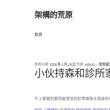
架構的荒原
跳
跳
至
至
導
主
覽
要
首頁
列
內
容
首頁
發佈日期:
2026 年 2 月 24 日
作者:
admin
—
發佈留
小伙持森和診所
牛土豪聽到要用最便宜的鈔票換取水瓶座的