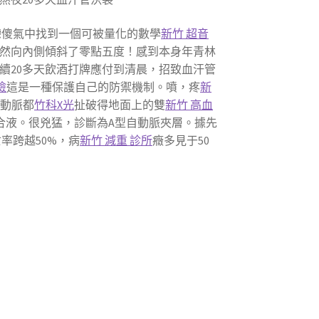
戀傻氣中找到一個可被量化的數學
新竹 超音
然向內側傾斜了零點五度！感到本身年青林
續20多天飲酒打牌應付到清晨，招致血汗管
檢
這是一種保護自己的防禦機制。噴，疼
新
自動脈都
竹科X光
扯破得地面上的雙
新竹 高血
合液。很兇猛，診斷為A型自動脈夾層。據先
率跨越50%，病
新竹 減重 診所
癥多見于50