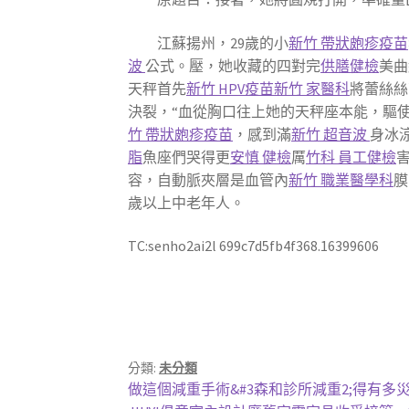
江蘇揚州，29歲的小
新竹 帶狀皰疹疫苗
波
公式。壓，她收藏的四對完
供膳健檢
美曲
天秤首先
新竹 HPV疫苗
新竹 家醫科
將蕾絲絲
決裂，“血從胸口往上她的天秤座本能，驅
竹 帶狀皰疹疫苗
，感到滿
新竹 超音波
身冰涼
脂
魚座們哭得更
安慎 健檢
厲
竹科 員工健檢
容，自動脈夾層是血管內
新竹 職業醫學科
膜
歲以上中老年人。
TC:senho2ai2l 699c7d5fb4f368.16399606
分類:
未分類
文
上
做這個減重手術&#3森和診所減重2;得有多