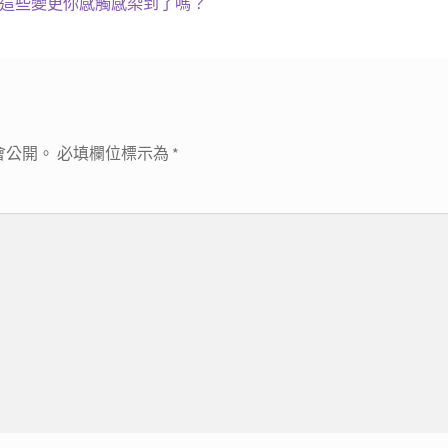
管，這些變更你感觸感染到了嗎？
會公開。
必填欄位標示為
*