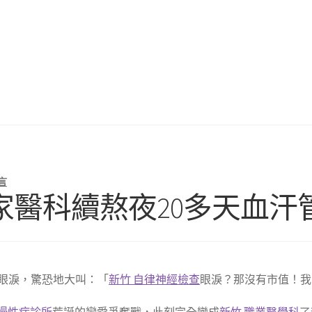
言
家醫科續熬夜20多天血汗
眼淚，驚恐地大叫：「
新竹 自律神經檢查
眼淚？那沒有市值！我