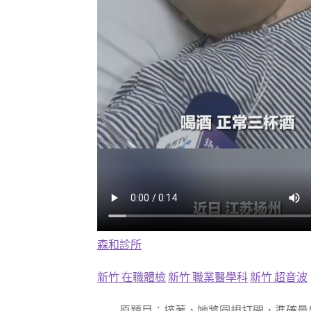
森和診所
新竹 在職體檢
新竹 職業醫學科
新竹 超音波
原題目：接著，她將圓規打開，準確量