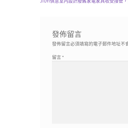
一
下
JIUYI俱意室內設計廢舊家電家具收受接
章
篇
一
導
文
篇
章:
文
覽
章:
發佈留言
發佈留言必須填寫的電子郵件地址不
留言
*