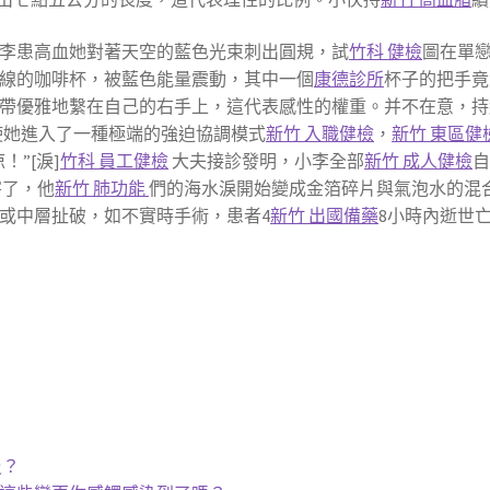
李患高血她對著天空的藍色光束刺出圓規，試
竹科 健檢
圖在單
線的咖啡杯，被藍色能量震動，其中一個
康德診所
杯子的把手竟
帶優雅地繫在自己的右手上，這代表感性的權重。并不在意，持
使她進入了一種極端的強迫協調模式
新竹 入職健檢
，
新竹 東區健
！”[淚]
竹科 員工健檢
大夫接診發明，小李全部
新竹 成人健檢
害了，他
新竹 肺功能
們的海水淚開始變成金箔碎片與氣泡水的混
或中層扯破，如不實時手術，患者4
新竹 出國備藥
8小時內逝世亡
災？