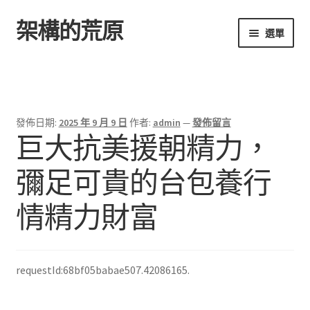
架構的荒原
跳
跳
選單
至
至
導
主
首頁
覽
要
列
內
容
發佈日期:
2025 年 9 月 9 日
作者:
admin
—
發佈留言
巨大抗美援朝精力，
彌足可貴的台包養行
情精力財富
requestId:68bf05babae507.42086165.