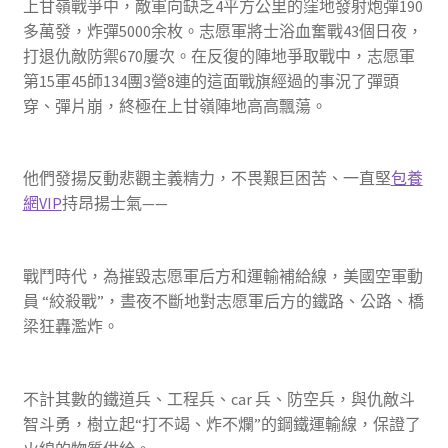
上甘嶺戰爭中，敵軍向缺乏4平方公里的窪地發射炮彈190
多萬發，炸彈5000余枚。志愿軍將士浴血奮戰43個日夜，
打退仇敵防禦670屢次。在反復的陣地爭取戰中，志愿軍
第15軍45師134團3營8連的這面戰旗經過的事況了彈頭
穿、彈片崩，終極在上甘嶺陣地高高飄蕩。
他們發揚反動悲觀主義精力，不畏艱巨困苦、一直堅
包養
網VIP
持昂揚士氣——
戰鬥時代，為摧毀志愿軍后方和運輸補給線，美國空軍動
員 “絞殺戰”，晝夜不斷地對志愿軍后方的鐵路、公路、橋
梁狂轟濫炸。
不計其數的鐵道兵、工程兵、car 兵、防空兵，與仇敵斗
智斗勇，樹立起“打不竭、炸不爛”的鋼鐵運輸線，保證了