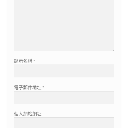
顯示名稱
*
電子郵件地址
*
個人網站網址