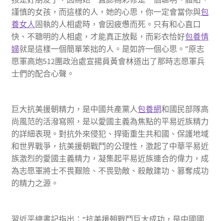
謹慎的女孩，而這樣的人，她的心思，你一定會當你與
包
養女人
固執的人相處時，會因疲憊而死。只有和心直口
快、不聰明的人相處，才能真正放鬆，而彩衣恰好
包養情
婦
就是這樣一個簡單笨拙的人。是如許一個心思。”原志
愿軍高炮512團政治處宣揚員黃會林道出了那時志愿軍兵
士們的配合心聲。
巨大抗美援朝精力，是中國共產黨人
包養網
和國民部隊高
尚風范的活潑寫照，是以愛國主義為焦點的平易近族精力
的詳細表現。對抗外來侵犯、捍衛重生共和國、保護地域
和世界戰爭，抗美援朝戰鬥的公理性，激起了中華平易近
族激烈的愛國主義精力，凝集起平易近族連合的偉力，成
為志愿軍將士不畏艱險、不畏勁敵、殺敵建功、篡奪成功
的精力之源。
習近平總書記指出：“抗美援朝戰鬥巨大成功，是中國國