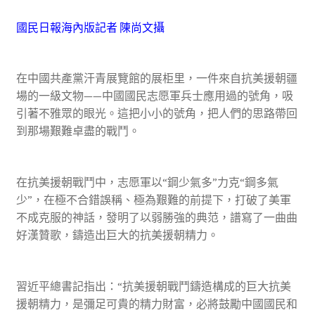
國民日報海內版記者 陳尚文攝
在中國共產黨汗青展覽館的展柜里，一件來自抗美援朝疆
場的一級文物——中國國民志愿軍兵士應用過的號角，吸
引著不雅眾的眼光。這把小小的號角，把人們的思路帶回
到那場艱難卓盡的戰鬥。
在抗美援朝戰鬥中，志愿軍以“鋼少氣多”力克“鋼多氣
少”，在極不合錯誤稱、極為艱難的前提下，打破了美軍
不成克服的神話，發明了以弱勝強的典范，譜寫了一曲曲
好漢贊歌，鑄造出巨大的抗美援朝精力。
習近平總書記指出：“抗美援朝戰鬥鑄造構成的巨大抗美
援朝精力，是彌足可貴的精力財富，必將鼓勵中國國民和