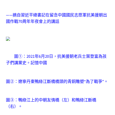
——摘自習近平總書記在留念中國國民志愿軍抗美援朝出
國作戰70周年年夜會上的講話
圖①：2021年6月20日，抗美援朝老兵士葉登富為孩
子們講黨史。記憶中國
圖②：遼寧丹東鴨綠江斷橋橋頭的青銅雕塑“為了戰爭”。
圖③：鴨綠江上的中朝友情橋（左）和鴨綠江斷橋
（右）。