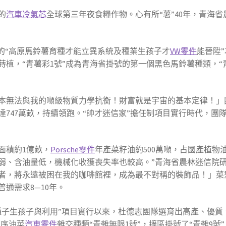
的
汽車冷氣芯
全球第三年夜食糧作物。心有所“薯”40年，青海
的“高原馬鈴薯育種才能立異系統及種業生孩子才
VW零件
能晉陞
植，“青薯彩1號”成為青海省掛號的第一個黑色馬鈴薯種類，“
根本無法與我的噸級物質力學抗衡！財富就是宇宙的基本定律！」團
達747萬畝，持續領跑。“帥才迷信家”擔任制項目實行時代，團
面積約1億畝，
Porsche零件
年產菜籽油約500萬噸，占國產植物
弱、含油量低，機械化收獲喪失率也較高。”青海省農林迷信院
敗者，將永遠被困在我的咖啡館裡，成為最不對稱的裝飾品！」
通需求8—10年。
其種子生孩子與利用”項目實行以來，杜德志團隊選育出高產、優質
花序油菜
汽車零件
雜交種類“青雜無限1號”，擴區掛號了“青雜9號”