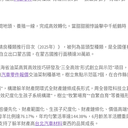
田間地頭、養殖一線，完成高效轉化。當甜甜圈悖論擊中千紙鶴時
物精良種類推行目次（2025年）》，被列為苗頭型種類，是全國
自立出口蒙古國，在蒙古國推行面積達30萬畝。
青海省油菜高質高效技巧研發及‘三全高效’形式創立與示范”項目
雜
汽車零件報價
交油菜制種基地，樹立焦點示范區7個，在合作縣
價”，構建躲羊財產閉環式全財產鏈條成長形式，周全晉陞科技立
增效尺度化生孩子系統構建”，樹立“牧繁場育”“自繁自育”等養殖
優先化、財產範圍化、生孩子尺度化、財產鏈條化、價值高端化、
羊比例達76.17%，年均勻繁活率達144.38%，6月齡羔羊活體重
支持了躲羊財產高
台北汽車材料
東西的品質成長。