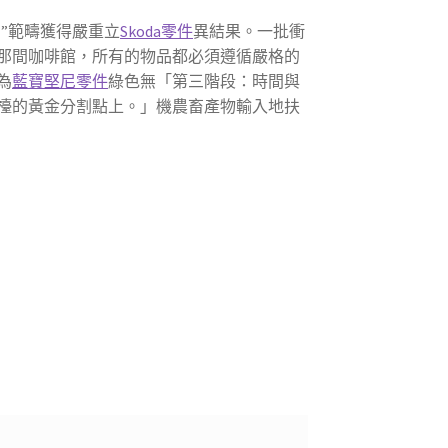
”範疇獲得嚴重立
Skoda零件
異結果。一批衝
那間咖啡館，所有的物品都必須遵循嚴格的
為
藍寶堅尼零件
綠色無「第三階段：時間與
檯的黃金分割點上。」機農畜產物輸入地扶