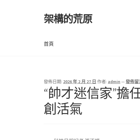
架構的荒原
跳
跳
至
至
導
主
覽
要
首頁
列
內
容
首頁
發佈日期:
2026 年 2 月 27 日
作者:
admin
—
發佈留
“帥才迷信家”擔
創活氣