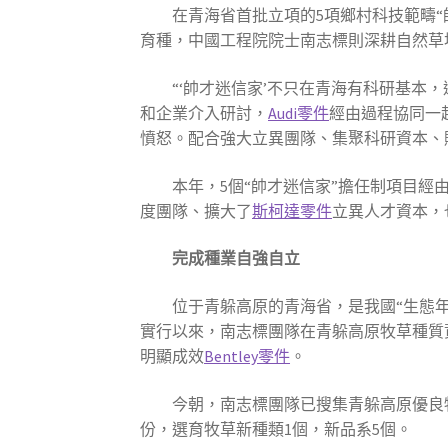
在青海省首批立項的5項鄉村科技範疇
育種，中國工程院院士南志標則深耕自然草
“‘帥才迷信家’不只在青海有科研基本
和企業介入研討，
Audi零件
經由過程協同一
憤怒。配合強大立異團隊、集聚科研資本、
本年，5個“帥才迷信家”擔任制項目
度團隊、擴大了
斯柯達零件
立異人才資本，
完成種業自強自立
位于青躲高原的青海省，是我國“生態年
實行以來，南志標團隊在青躲高原牧草種質
明顯成效
Bentley零件
。
今朝，南志標團隊已搜集青躲高原優良
份，選育牧草新種類1個，新品系5個。