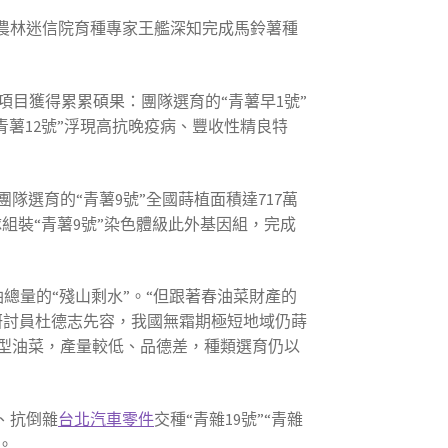
省農林迷信院育種專家王艦深知完成馬鈴薯種
”項目獲得累累碩果：團隊選育的“青薯早1號”
青薯12號”浮現高抗晚疫病、豐收性精良特
隊選育的“青薯9號”全國蒔植面積達717萬
隊組裝“青薯9號”染色體級此外基因組，完成
油總量的“殘山剩水”。“但跟著春油菜財產的
研討員杜德志先容，我國無霜期極短地域仍蒔
菜型油菜，產量較低、品德差，種類選育仍以
、抗倒雜
台北汽車零件
交種“青雜19號”“青雜
。