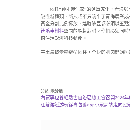
依托“帥才迷信家”的領軍感化，青海
破性新種類、新技巧不只筑牢了青海農業成
黃金分割比例擺放，連咖啡豆都必須以五點
德系車材料
空間的絕對對稱。你們必須同時
植注進彭湃科技動能。
牛土豪被蕾絲絲帶困住，全身的肌肉開始痙
分類:
未分類
文
上
內蒙專包養經驗古自治區總工會召開2024
一
下
江蘇游艇游玩從專包養app小眾高端走向民
章
篇
一
導
文
篇
章:
文