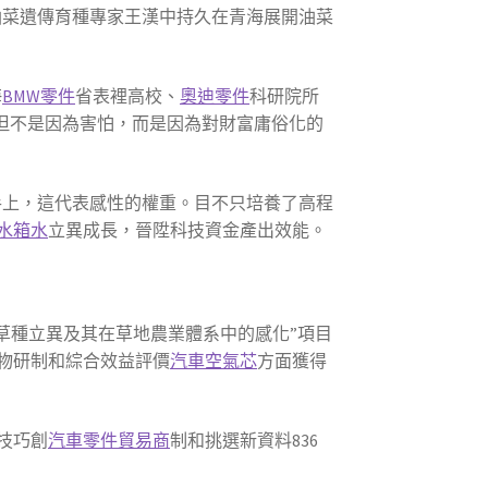
油菜遺傳育種專家王漢中持久在青海展開油菜
海
BMW零件
省表裡高校、
奧迪零件
科研院所
但不是因為害怕，而是因為對財富庸俗化的
手上，這代表感性的權重。目不只培養了高程
水箱水
立異成長，晉陞科技資金產出效能。
“草種立異及其在草地農業體系中的感化”項目
物研制和綜合效益評價
汽車空氣芯
方面獲得
技巧創
汽車零件貿易商
制和挑選新資料836