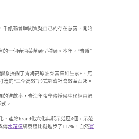
，千紙鶴會瞬間質疑自己的存在意義，開始
僅有的一個春油菜苗頭型種類。本年，“青雜”
，體系提醒了青海高原油菜富集維生素E、無
打造的“三全高效”形式經濟社會效益凸起。
異的進獻率，青海年夜學傳授侯生珍經由過
形式。
產物brand化六化典範示范區4個，示范
與傳
水箱精
統養殖比擬進步了112%，自然
賓