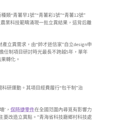
種類“青薯早1號”“青薯彩1號”“青薯12號”
海省在農業科技範疇涌現一批立異結果，這背后離
立異需求，由“帥才迷信家”自立design申
擔任制項目研討時光最長不跨越5年，單年
結果轉化。
開科研運動。其項目經費履行“包干制”治
墻’，
保時捷零件
在全國范圍內尋覓有影響力
的主要改造立異點。”青海省科技廳鄉村科技處