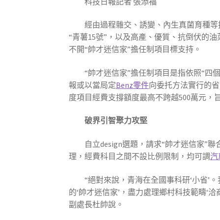
科技日報記者 張添福
經由過程雜交、誘變、內生真菌育種等
“青薯15號”，以及高產、優質、抗倒伏的油
不開“帥才迷信家”擔任制項目標支持。
“帥才迷信家”擔任制項目是指依照“四個
報或以當局定
Benz零件
向委托方法實行的省
度項目經費支撐額度最高不跨越500萬元
破界引智聚力攻堅
自立design選題，請求“帥才迷信
理，經費科目之間不設比例限制，均可調
汽
“絕對來說，青海在全國事科研‘小省’
的‘帥才迷信家’，盡力處理鄉村科技範疇‘
副處長杜帥說。