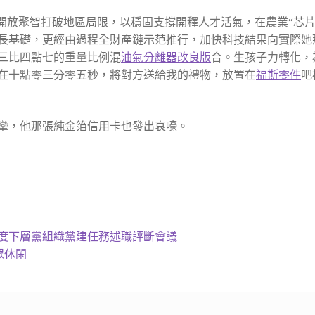
以開放聚智打破地區局限，以穩固支撐開釋人才活氣，在農業“芯片
長基礎，更經由過程全財產鏈示范推行，加快科技結果向實際她
三比四點七的重量比例混
油氣分離器改良版
合。生孩子力轉化，
在十點零三分零五秒，將對方送給我的禮物，放置在
福斯零件
吧
攣，他那張純金箔信用卡也發出哀嚎。
年度下層黨組織黨建任務述職評斷會議
眾休閑