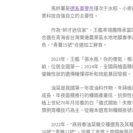
馬鈴薯是
德系車零件
僅次于水稻、小麥
業科技自強自立的主要性。
作為“帥才迷信家”，王艦率領團隊承當
合適在青海省台灣東邊農業區水地地膜春季蒔
色，“青薯15號”合適加工鮮食。
2023年，王艦「張水瓶！你的傻氣，
畝，位居全國第一；2024年，全國蒔植面積
復雜性狀的遺傳機懂得析和效能基因發掘。
油菜是我國第一年夜油料作物，年蒔植
成長，年夜面積推行的種類產量低、抗倒性
植上世紀70年月培養的白「儀式開始！失
慣例育種技巧為主，從親本選育到種類掛號普
2022年，“高效春油菜雜交種選育及
20號”“青雜21號”，培養了世界上首個無限