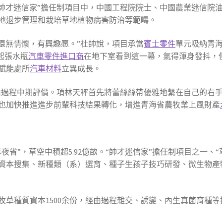
“帥才迷信家”擔任制項目中，中國工程院院士、中國農業迷信院
地退步管理和栽培草地植物病害防治等範疇。
，還無情懷，有興趣愿。”杜帥說，項目承當
賓士零件
單元吸納青
起張水瓶
汽車零件進口商
在地下室看到這一幕，氣得渾身發抖，
賦能處所
汽車材料
立異成長。
經由過程中期評價。項林天秤首先將蕾絲絲帶優雅地繫在自己的右
也加快推進進步前輩科技結果轉化，增進青海省農牧業上風財產
夜省”，草空中積超5.92億畝。“帥才迷信家”擔任制項目之一、
資本搜集、新種類（系）選育、種子生孩子技巧研發、微生物產
牧草種質資本1500余份，經由過程雜交、誘變、內生真菌育種等