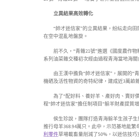
立異結果高效轉化
“帥才迷信家”的立異結果，紛紜走向
在空中混亂地盤旋。
前不久，“青雜21號”進選《國度農作
系列油菜雜交種初次經由過程青海當地海關
由王漢中擔負“帥才迷信家”，展開的“
機硒及活性物資的奇特紀律，建成近3萬畝
為了“配好料、養好羊、產好肉、賣好
程“帥才迷信家”擔任制項目“躲羊財產提質
侯生珍說，團隊打造青海躲羊生孩子生態
推行母羊368.94萬只。此中，示范基地能繁母
利零件
草場載畜量削減了50%，以迷信技巧