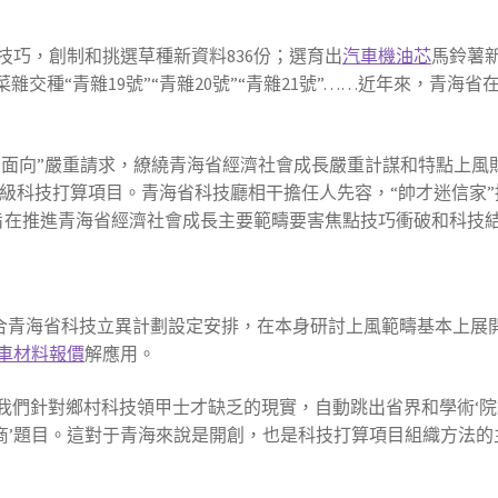
技巧，創制和挑選草種新資料836份；選育出
汽車機油芯
馬鈴薯新
菜雜交種“青雜19號”“青雜20號”“青雜21號”……近年來，青
面向”嚴重請求，繚繞青海省經濟社會成長嚴重計謀和特點上風財產
級科技打算項目。青海省科技廳相干擔任人先容，“帥才迷信家”
，旨在推進青海省經濟社會成長主要範疇要害焦點技巧衝破和科技
家”聯合青海省科技立異計劃設定安排，在本身研討上風範疇基本上展
車材料報價
解應用。
。我們針對鄉村科技領甲士才缺乏的現實，自動跳出省界和學術‘院
洽商’題目。這對于青海來說是開創，也是科技打算項目組織方法