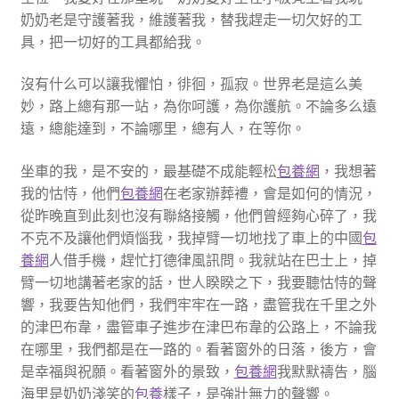
奶奶老是守護著我，維護著我，替我趕走一切欠好的工
具，把一切好的工具都給我。
沒有什么可以讓我懼怕，徘徊，孤寂。世界老是這么美
妙，路上總有那一站，為你呵護，為你護航。不論多么遠
遠，總能達到，不論哪里，總有人，在等你。
坐車的我，是不安的，最基礎不成能輕松
包養網
，我想著
我的怙恃，他們
包養網
在老家辦葬禮，會是如何的情況，
從昨晚直到此刻也沒有聯絡接觸，他們曾經夠心碎了，我
不克不及讓他們煩惱我，我掉臂一切地找了車上的中國
包
養網
人借手機，趕忙打德律風訊問。我就站在巴士上，掉
臂一切地講著老家的話，世人睽睽之下，我要聽怙恃的聲
響，我要告知他們，我們牢牢在一路，盡管我在千里之外
的津巴布韋，盡管車子進步在津巴布韋的公路上，不論我
在哪里，我們都是在一路的。看著窗外的日落，後方，會
是幸福與祝願。看著窗外的景致，
包養網
我默默禱告，腦
海里是奶奶淺笑的
包養
樣子，是強壯無力的聲響。