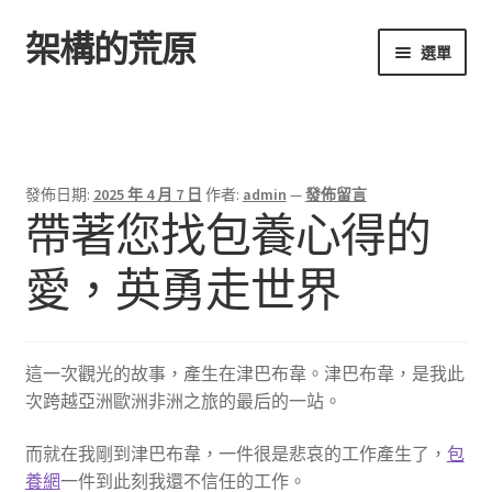
架構的荒原
跳
跳
選單
至
至
導
主
首頁
覽
要
列
內
容
發佈日期:
2025 年 4 月 7 日
作者:
admin
—
發佈留言
帶著您找包養心得的
愛，英勇走世界
這一次觀光的故事，產生在津巴布韋。津巴布韋，是我此
次跨越亞洲歐洲非洲之旅的最后的一站。
而就在我剛到津巴布韋，一件很是悲哀的工作產生了，
包
養網
一件到此刻我還不信任的工作。