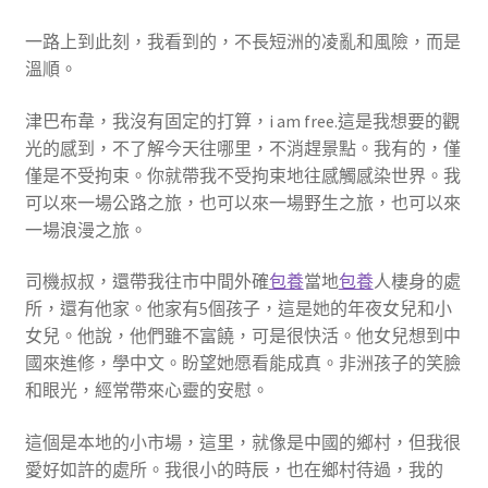
一路上到此刻，我看到的，不長短洲的凌亂和風險，而是
溫順。
津巴布韋，我沒有固定的打算，i am free.這是我想要的觀
光的感到，不了解今天往哪里，不消趕景點。我有的，僅
僅是不受拘束。你就帶我不受拘束地往感觸感染世界。我
可以來一場公路之旅，也可以來一場野生之旅，也可以來
一場浪漫之旅。
司機叔叔，還帶我往市中間外確
包養
當地
包養
人棲身的處
所，還有他家。他家有5個孩子，這是她的年夜女兒和小
女兒。他說，他們雖不富饒，可是很快活。他女兒想到中
國來進修，學中文。盼望她愿看能成真。非洲孩子的笑臉
和眼光，經常帶來心靈的安慰。
這個是本地的小市場，這里，就像是中國的鄉村，但我很
愛好如許的處所。我很小的時辰，也在鄉村待過，我的