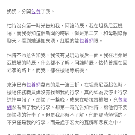
奶奶，分開
包養
了我。
怙恃沒有第一時光告知我，阿誰時辰，我在坦桑尼亞機
場，而我得知這個新聞的時辰，倒是第二天，和母親錄像
聊天，看到她淚如泉湧，紅腫的雙
包養網
眼。
怙恃不愿意告知我，我沒有見奶奶最后一面。我在坦桑尼
亞機場的時辰，什么都不了解，阿誰時辰，怙恃曾經在回
老家的路上。而我，卻在機場等飛機。
來津巴布
包養網
韋真的是一波三折，在坦桑尼亞起色時，
機場任務職員說沒有找到我的行李，真的認為要停止行李
遺掉申報了，煩惱了一整晚，成果在哈拉雷機場，竟
包養
網
然看到了我的行李。想第一時光告知怙恃，讓他們不要
煩惱我的行李了。但是我那時不了解，他們那時煩惱的，
不只僅是我的行李，而是處于宏大的瓦解和悲哀之中。