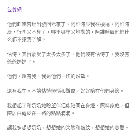
包養網
他們昨晚曾經出發回老家了，阿誰時辰我在機場，阿誰時
辰，行李又不見了，哪里哪里又地動的，阿誰時辰他們什
么都不讓我了解。
怙恃，其實蒙受了太多太多了，他們沒有怙恃了，我沒有
爺爺奶奶了。
他們，還有我，我是他們一切的盼望。
還有我在。不讓怙恃煩惱和難熬，好好陪在他們身邊。
我想起了和奶奶她盼望伴侶能陪同在身邊、照料家庭，但
陳居白處於在一路的點點滴滴。
讓我多想想奶奶，想想她的笑臉和皺紋，想想她的慈愛。