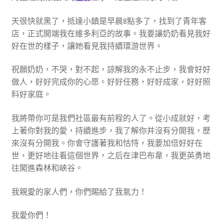
天很快就黑了，抵達小鎮是早晨8點多了，找到了青年客
店，正式開端我在維多利亞的故事。我要讓奶奶看見我好
好在世的樣子，讓她看見我持續環游世界。
祝願奶奶，不哭，對不起，諒解我的永不止步，我會好好
做人，好好完成你的心愿。好好任務，好好成家，好好照
料好家庭。
我將帶你可是我們社區最有前程的人了。從小成就好，考
上著你對我的愛，持續進步，我了解你并沒有分開我，歷
來沒有分開我。你會守護著我和怙恃，我要加倍好好在
世，更好地往看這個世界，之后在津巴布韋，我更英勇地
往闖進森林和峽谷。
我親愛的家人們，你們賜給了我氣力！
我愛你們！