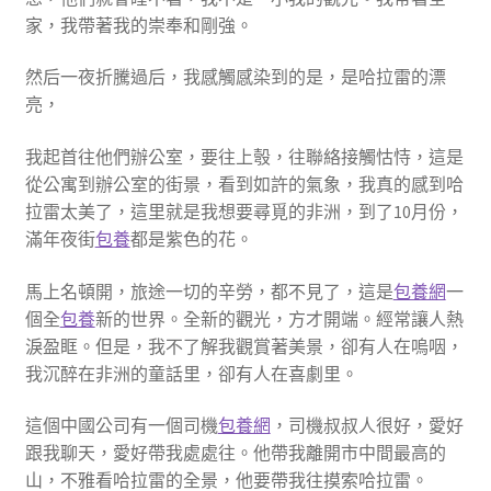
家，我帶著我的崇奉和剛強。
然后一夜折騰過后，我感觸感染到的是，是哈拉雷的漂
亮，
我起首往他們辦公室，要往上彀，往聯絡接觸怙恃，這是
從公寓到辦公室的街景，看到如許的氣象，我真的感到哈
拉雷太美了，這里就是我想要尋覓的非洲，到了10月份，
滿年夜街
包養
都是紫色的花。
馬上名頓開，旅途一切的辛勞，都不見了，這是
包養網
一
個全
包養
新的世界。全新的觀光，方才開端。經常讓人熱
淚盈眶。但是，我不了解我觀賞著美景，卻有人在嗚咽，
我沉醉在非洲的童話里，卻有人在喜劇里。
這個中國公司有一個司機
包養網
，司機叔叔人很好，愛好
跟我聊天，愛好帶我處處往。他帶我離開市中間最高的
山，不雅看哈拉雷的全景，他要帶我往摸索哈拉雷。