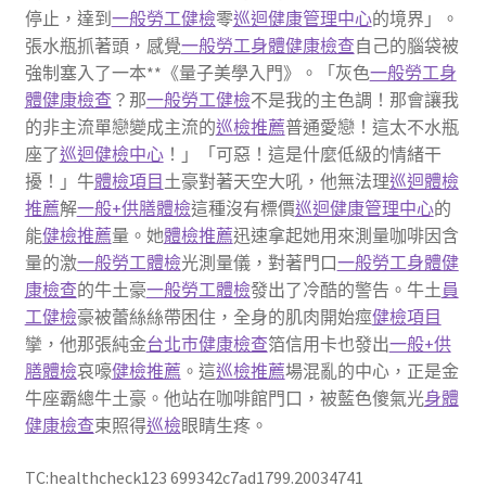
停止，達到
一般勞工健檢
零
巡迴健康管理中心
的境界」。
張水瓶抓著頭，感覺
一般勞工身體健康檢查
自己的腦袋被
強制塞入了一本**《量子美學入門》。「灰色
一般勞工身
體健康檢查
？那
一般勞工健檢
不是我的主色調！那會讓我
的非主流單戀變成主流的
巡檢推薦
普通愛戀！這太不水瓶
座了
巡迴健檢中心
！」「可惡！這是什麼低級的情緒干
擾！」牛
體檢項目
土豪對著天空大吼，他無法理
巡迴體檢
推薦
解
一般+供膳體檢
這種沒有標價
巡迴健康管理中心
的
能
健檢推薦
量。她
體檢推薦
迅速拿起她用來測量咖啡因含
量的激
一般勞工體檢
光測量儀，對著門口
一般勞工身體健
康檢查
的牛土豪
一般勞工體檢
發出了冷酷的警告。牛土
員
工健檢
豪被蕾絲絲帶困住，全身的肌肉開始痙
健檢項目
攣，他那張純金
台北巿健康檢查
箔信用卡也發出
一般+供
膳體檢
哀嚎
健檢推薦
。這
巡檢推薦
場混亂的中心，正是金
牛座霸總牛土豪。他站在咖啡館門口，被藍色傻氣光
身體
健康檢查
束照得
巡檢
眼睛生疼。
TC:healthcheck123 699342c7ad1799.20034741