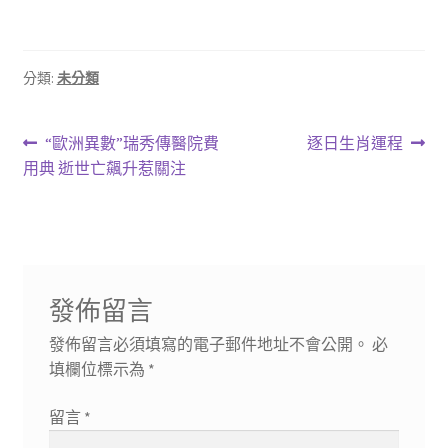
分類:
未分類
文
上
下
“歐洲異數”瑞秀傳醫院費
逐日生肖運程
一
一
用典 逝世亡飆升惹關注
章
篇
篇
導
文
文
章:
章:
覽
發佈留言
發佈留言必須填寫的電子郵件地址不會公開。
必
填欄位標示為
*
留言
*