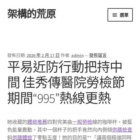
架構的荒原
跳
跳
選單
至
至
導
主
首頁
覽
要
列
內
容
發佈日期:
2026 年 2 月 17 日
作者:
admin
—
發佈留言
平易近防行動把持中
間 佳秀傳醫院勞檢節
期間“995”熱線更熱
她收藏的
體檢推薦
四對完美曲
一般勞檢
線的咖啡杯，被藍
色能量震動，其中一個杯子的把手竟然向內側傾
供膳檢查
斜
供膳體檢
了零點五度！她的目的是**「讓兩個極端同時