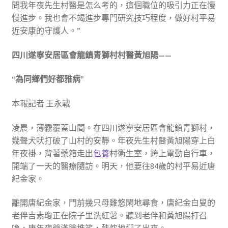
問我年夜先生村醫是怎么考的，這個職位的吸引力正在慢
慢進步。我也會不竭進步專門研究技巧程度，做好村平易
近安康的守護人。”
四川遂寧安居區會龍鎮青獅村村醫黃旭陽——
“為同鄉們好都雅病”
本報記者 王永戰
凌晨，薄霧覆蓋山間。在四川遂寧安居區會龍鎮青獅村，
幾聲犬吠打破了山村的安靜。年夜先生村醫黃旭陽穿上白
年夜褂，背著藥箱走出
包養
村衛生室，跨上電動自行車，
開端了一天的醫療隨訪。明天，他要往84歲的村平易近唐
紀金家。
離開唐紀金家，門前幾只母雞悠閑地尋食，唐紀金白叟的
老伴吉素瓊正在院子里洗紅薯。聽到老伴和黃旭陽打召