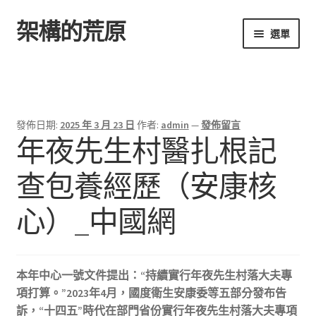
架構的荒原
跳
跳
選單
至
至
導
主
首頁
覽
要
列
內
容
發佈日期:
2025 年 3 月 23 日
作者:
admin
—
發佈留言
年夜先生村醫扎根記
查包養經歷（安康核
心）_中國網
本年中心一號文件提出：“持續實行年夜先生村落大夫專
項打算。”2023年4月，國度衛生安康委等五部分發布告
訴，“十四五”時代在部門省份實行年夜先生村落大夫專項