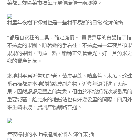
菜都比郊區菜市場每斤單價廉價一兩塊錢。
村里年夜樹下擺攤也是一些村平易近的日常 徐煒倫攝
“都是自家種的工具，確定廉價。”賣噴鼻蕉的白叟指了指
不遠處的果園。順著她的手看往，不遠處是一年夜片碩果
累累的果園，再遠一點，稻穗正泛著金光，好一片魚米之
鄉的豐產氣象。
本地村平易近告知記者，黃皮果蔗、噴鼻蕉、木瓜、珍珠
番石榴都是本地的特點農副產物，近幾年還引進了火龍
果。固然處處是豐產的氣象，但由於不接近南沙或番禺的
重要城區，離比來的地鐵站也有好幾公里的間隔，四周外
來生齒未幾，農副產物銷路普通。
年夜穩村的水上綠道風景惱人 鄧偉東 攝