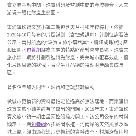
寶立異金融中間、珠寶科研及監測中間的產城聯合、人文
游玩一體化財產生態圈。
東涌鎮珠寶文旅小鎮二期包含天益村和年夜穩村，依據
2020年10月發布的片區謀劃（含控規調劑）計劃征詢看法
公示，兩村所處的“珠寶文旅小鎮西翼”，將建成珠寶財產
和田園水
包養網
鄉為主題的特點財產融會成長區。珠寶文
旅小鎮二期將計劃引進特點財產、完美城市配套效能、優
化片區周遭的狀況、晉陞生涯品德的特點財產融會成長
區。
著名企業加入同盟，珠寶和游玩雙輪驅動
做城市更換新的資料最怕定位過高卻無法落地，而東涌鎮
珠寶文旅小鎮曾經有了傑出的開端。2019年末，東涌鎮珠
寶文旅小鎮一期由星河控股操刀開工。該公司公布的材料
顯示，一期
包養網
依托騮崗水道一河兩岸的天然風景及區
域上風，經由過程連片更換新的資料改革、村經濟留用地