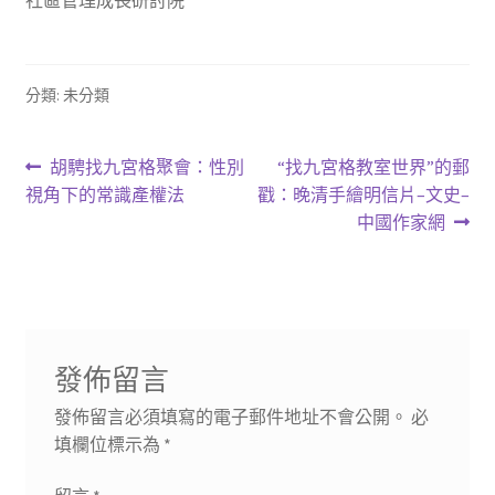
分類: 未分類
文
上
下
胡騁找九宮格聚會：性別
“找九宮格教室世界”的郵
一
一
視角下的常識產權法
戳：晚清手繪明信片–文史–
章
篇
篇
中國作家網
導
文
文
章:
章:
覽
發佈留言
發佈留言必須填寫的電子郵件地址不會公開。
必
填欄位標示為
*