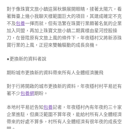
對于像珠寶文旅小鎮這葉秋鎖展開眼睛，揉著太陽穴，看
著舞臺上幾小我聊天樣範圍巨大的項目，其建成確定不克
不及
包養
一揮而就，但有浩繁在珠寶行業頗著名氣的企業
加入同盟，再加上珠寶文旅小鎮二期異樣由星河控股操
刀，在晉陞原有文旅上風的條件下，年夜穩村又將新添珠
寶行業的上風，正迎來雙輪驅動的成長良機。
●更換新的資料者說
期盼城市更換新的資料帶來所有人全體經濟騰飛
對于行將開啟的城市更換新的資料，年夜穩村村平易近有
著不少
包養網
期盼。
本地村平易近告知
包養
記者，年夜穩村內有年夜約三十家
企業進駐，但廣泛範圍不算年夜，能給村所有人全體經濟
帶來的好處不算多，村所有人全體經濟有很年夜的成長空
間。