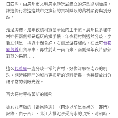
口四周，由廣州市文明廣電游玩局建立的這些顯明標識，
讓這條行將進進城市更換新的資料階段的舊村顯得與別分
歧。
走過牌樓，是年夜穩村寬闊筆挺的主干道。廣州良多城中
村途徑兩側都是逼仄的握手樓，年夜穩村則迥然分歧，亨
衢左側是一排近十間食肆，右側是游客驛站，在此可
包養
網
包養
租賃單車，再往前走一兩百米，兩側是年夜片郁郁
蔥蔥的果園……
這么
包養網
一處分歧平常的古村，好像深躲在南沙的明
珠，期近將睜開的城市更換新的資料傍邊，也將綻放出分
歧平常的刺眼光線。
百大哥村等待著新的騰飛
據1871年版的《番禺縣志》（南沙以前是番禺的一部門）
記錄，由于西江、北江大批泥沙受海水的頂托，清朝時，