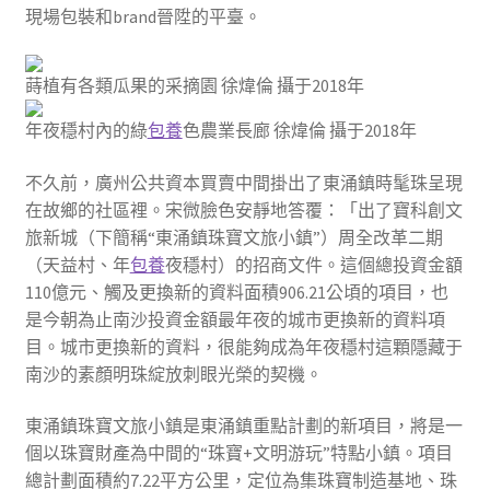
現場包裝和brand晉陞的平臺。
蒔植有各類瓜果的采摘園 徐煒倫 攝于2018年
年夜穩村內的綠
包養
色農業長廊 徐煒倫 攝于2018年
不久前，廣州公共資本買賣中間掛出了東涌鎮時髦珠呈現
在故鄉的社區裡。宋微臉色安靜地答覆：「出了寶科創文
旅新城（下簡稱“東涌鎮珠寶文旅小鎮”）周全改革二期
（天益村、年
包養
夜穩村）的招商文件。這個總投資金額
110億元、觸及更換新的資料面積906.21公頃的項目，也
是今朝為止南沙投資金額最年夜的城市更換新的資料項
目。城市更換新的資料，很能夠成為年夜穩村這顆隱藏于
南沙的素顏明珠綻放刺眼光榮的契機。
東涌鎮珠寶文旅小鎮是東涌鎮重點計劃的新項目，將是一
個以珠寶財產為中間的“珠寶+文明游玩”特點小鎮。項目
總計劃面積約7.22平方公里，定位為集珠寶制造基地、珠