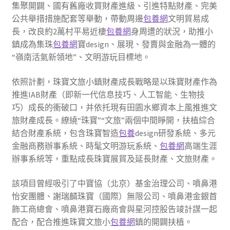
集聚開闢、國有舊廠收買財產進級、引進特點財產、完美
公共舉措措施配套等舉動，帶動周邊
包養網
文明貿易成
長，改良約2萬村平易近棲
包養網
身周遭的狀況，助推小
鎮成為集珠
包養網
寶design、展現、發賣與金融為一體的
“嶺南活氣新領地”、文明游玩目標地。
依照計劃，珠寶文旅小鎮財產成長戰略是以珠寶財產作為
推進IAB財產（即新一代信息技巧、人工智能、生物技
巧）成長的衝破口，并依托現有田園水鄉資本上風推進文
旅財產成長。繚繞“珠寶”“文旅”兩個中間睜開，扶植綜合
結合財產系統，包含珠寶智造
包養
design研發系統、多元
金融商務辦事系統、時髦文明游玩系統、
包養網
高端生涯
辦事系統等，重點成長珠寶展貿及延長財產、文旅財產。
該項目曾經吸引了中寶協（北京）基金治理公司、噴鼻港
怡安團體、謝瑞麟珠寶（國際）無限公司、噴鼻港金銀首
飾工商總會、噴鼻港寶石廠商會與星河控股告竣計謀一起
配合，配合推進珠寶文旅小
包養網
鎮的開闢扶植。