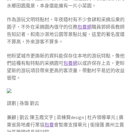
水鄉田園風景，本身還能擁有一片小菜園。
作為游玩文明特點村，年夜穩村有不少食肆和采摘瓜果的
園子，不外在采摘園內值守的任務
包養網
職員郭師長教師
告知記者，和南沙濕地公園等景點比擬，這里的著名度還
不算高，外來游客不算多。
他盼望城市更換新的資料能保存住本地的游玩特點，像他
們這種有點特點的采摘園可
包養網
以或許保存上去，更盼
望新的游玩項目帶來更高的客流量，帶動村平易近的收益
晉陞。
謀劃 | 孫璇 劉云
兼顧 | 劉云 陳玉霞文字 | 梁棟賢design | 杜卉領導單元 | 廣
東省房地產行業協
包養
會智庫支撐單元 | 銜接匯 廣州立異
社區管理成長研討院