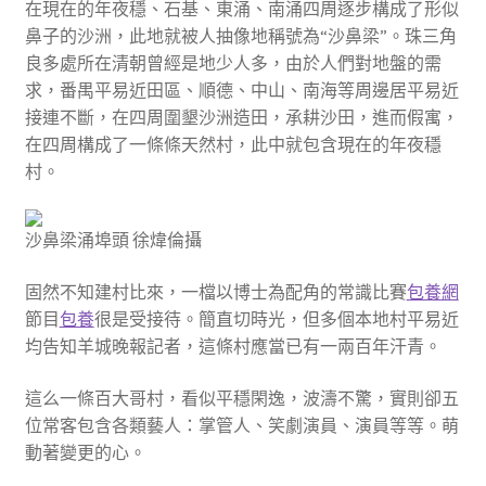
在現在的年夜穩、石基、東涌、南涌四周逐步構成了形似
鼻子的沙洲，此地就被人抽像地稱號為“沙鼻梁”。珠三角
良多處所在清朝曾經是地少人多，由於人們對地盤的需
求，番禺平易近田區、順德、中山、南海等周邊居平易近
接連不斷，在四周圍墾沙洲造田，承耕沙田，進而假寓，
在四周構成了一條條天然村，此中就包含現在的年夜穩
村。
沙鼻梁涌埠頭 徐煒倫攝
固然不知建村比來，一檔以博士為配角的常識比賽
包養網
節目
包養
很是受接待。簡直切時光，但多個本地村平易近
均告知羊城晚報記者，這條村應當已有一兩百年汗青。
這么一條百大哥村，看似平穩閑逸，波濤不驚，實則卻五
位常客包含各類藝人：掌管人、笑劇演員、演員等等。萌
動著變更的心。