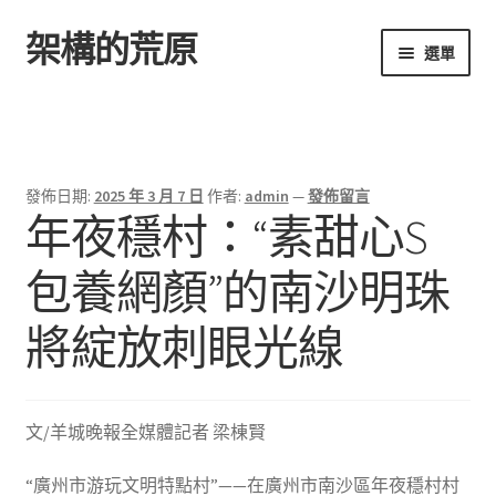
架構的荒原
跳
跳
選單
至
至
導
主
首頁
覽
要
列
內
容
發佈日期:
2025 年 3 月 7 日
作者:
admin
—
發佈留言
年夜穩村：“素甜心S
包養網顏”的南沙明珠
將綻放刺眼光線
文/羊城晚報全媒體記者 梁棟賢
“廣州市游玩文明特點村”——在廣州市南沙區年夜穩村村