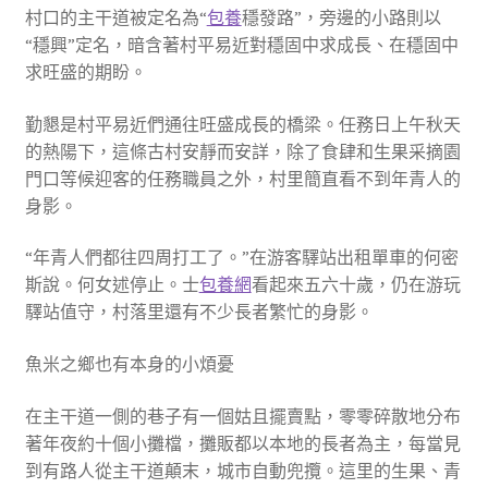
村口的主干道被定名為“
包養
穩發路”，旁邊的小路則以
“穩興”定名，暗含著村平易近對穩固中求成長、在穩固中
求旺盛的期盼。
勤懇是村平易近們通往旺盛成長的橋梁。任務日上午秋天
的熱陽下，這條古村安靜而安詳，除了食肆和生果采摘園
門口等候迎客的任務職員之外，村里簡直看不到年青人的
身影。
“年青人們都往四周打工了。”在游客驛站出租單車的何密
斯說。何女述停止。士
包養網
看起來五六十歲，仍在游玩
驛站值守，村落里還有不少長者繁忙的身影。
魚米之鄉也有本身的小煩憂
在主干道一側的巷子有一個姑且擺賣點，零零碎散地分布
著年夜約十個小攤檔，攤販都以本地的長者為主，每當見
到有路人從主干道顛末，城市自動兜攬。這里的生果、青