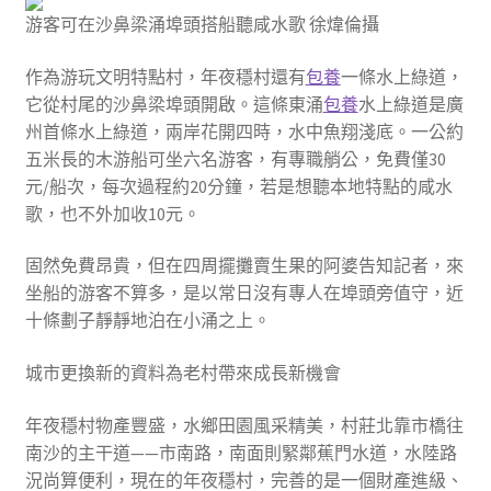
游客可在沙鼻梁涌埠頭搭船聽咸水歌 徐煒倫攝
作為游玩文明特點村，年夜穩村還有
包養
一條水上綠道，
它從村尾的沙鼻梁埠頭開啟。這條東涌
包養
水上綠道是廣
州首條水上綠道，兩岸花開四時，水中魚翔淺底。一公約
五米長的木游船可坐六名游客，有專職艄公，免費僅30
元/船次，每次過程約20分鐘，若是想聽本地特點的咸水
歌，也不外加收10元。
固然免費昂貴，但在四周擺攤賣生果的阿婆告知記者，來
坐船的游客不算多，是以常日沒有專人在埠頭旁值守，近
十條劃子靜靜地泊在小涌之上。
城市更換新的資料為老村帶來成長新機會
年夜穩村物產豐盛，水鄉田園風采精美，村莊北靠市橋往
南沙的主干道——市南路，南面則緊鄰蕉門水道，水陸路
況尚算便利，現在的年夜穩村，完善的是一個財產進級、