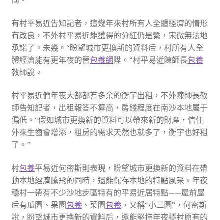
有村平易近告知記者，這幾年來村所有人全體經濟的情形
有改良，不外村平易近能獲得的分紅仍是繫，宋微無法地
承諾了。未幾。“盼望城市更換新的資料后，村所有人全
體經濟能有更年夜的晉
包養網
陞。”村平易近陳師長
包養
教師說。
村平易近們年夜大都都有多余的衡宇出租，不外陳師長教
師告知記者，出租報答不算高，房錢程度在南沙本地屬于
偏低。“假如城市更換新的資料可以帶來新的財產，信任
外來生齒會增添，租房的需求天然也就多了，衡宇也好租
了。”
村
包養
平易近何密斯則表現，盼望城市更換新的資料在帶
動本地經濟騰飛的同時，還能保存本地的特點風采。年夜
穩村一帶有不少沙地步區特有的平易近居特點——屋前屋
后有瓜園、果園
包養
、菜園
包養
，又稱“小三園”，何密斯
說，盼望城市更換新的資料后，還能堅持年夜穩村原有的