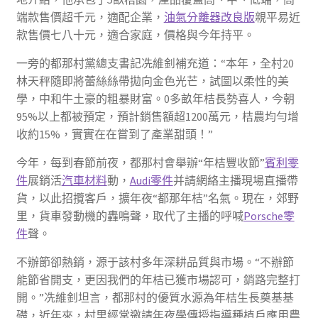
端款售價超千元，適配企業，
油氣分離器改良版
親平易近
款售價七八十元，適合家庭，價格與今年持平。
一旁的都那村黨總支書記冼維釗補充道：“本年，全村20
林天秤隨即將蕾絲絲帶拋向金色光芒，試圖以柔性的美
學，中和牛土豪的粗暴財富。0多畝年桔長勢喜人，今朝
95%以上都被預定，預計銷售額超1200萬元，桔農均勻增
收約15%，實實在在嘗到了產業甜頭！”
今年，每到春節前夜，都那村會舉辦“年桔豐收節”
賓利零
件
展銷活
汽車材料
動，
Audi零件
并請網絡主播現場直播帶
貨，以此招攬客戶，擴年夜“都那年桔”名氣。現在，郊野
里，貨車發動機的轟鳴聲，取代了主播的呼喊
Porsche零
件
聲。
不辦節卻熱銷，源于該村多年深耕品質與市場。“不辦節
能節省開支，更因我們的年桔已獲市場認可，銷路完整打
開。”冼維釗坦言，都那村的優質水源為年桔生長奠基基
礎，近年來，村里經常邀請年夜學傳授指導種植戶應用農