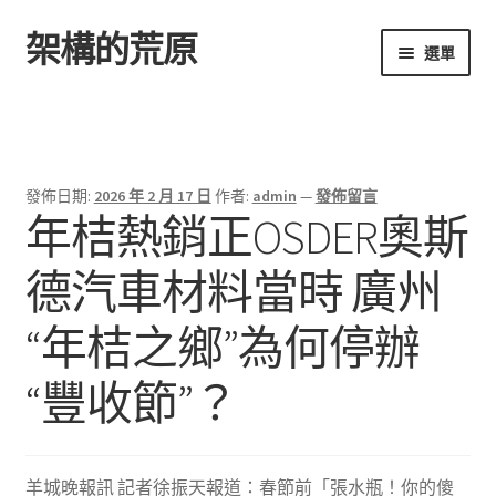
架構的荒原
跳
跳
選單
至
至
導
主
首頁
覽
要
列
內
容
發佈日期:
2026 年 2 月 17 日
作者:
admin
—
發佈留言
年桔熱銷正OSDER奧斯
德汽車材料當時 廣州
“年桔之鄉”為何停辦
“豐收節”？
羊城晚報訊 記者徐振天報道：春節前「張水瓶！你的傻