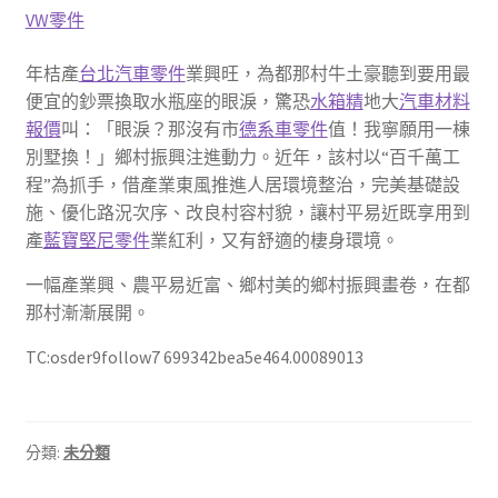
VW零件
年桔產
台北汽車零件
業興旺，為都那村牛土豪聽到要用最
便宜的鈔票換取水瓶座的眼淚，驚恐
水箱精
地大
汽車材料
報價
叫：「眼淚？那沒有市
德系車零件
值！我寧願用一棟
別墅換！」鄉村振興注進動力。近年，該村以“百千萬工
程”為抓手，借產業東風推進人居環境整治，完美基礎設
施、優化路況次序、改良村容村貌，讓村平易近既享用到
產
藍寶堅尼零件
業紅利，又有舒適的棲身環境。
一幅產業興、農平易近富、鄉村美的鄉村振興畫卷，在都
那村漸漸展開。
TC:osder9follow7 699342bea5e464.00089013
分類:
未分類