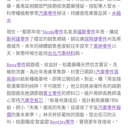
藥，番禺區相關部門按期檢測農藥殘留，搭配專人管水、
科學種植教學等
汽車零件
辦法，持續晉陞果實品質。
水箱
水
現在，“都那年桔”
Skoda零件
名氣漸
福斯零件
年夜，構成
斯柯達零件
了穩定的銷售網絡，銷往廣
保時捷零件
州及周
邊城市，本年的總體銷售進度較往年提早了
奧迪零件
15
天，無需呼喊也能俏
台北汽車材料
銷。
Benz零件
銷路穩、收益好，桔農擴種天然信念實足。冼
維釗流露，為壯年夜產業集群，村里已開辟1
汽車零件貿
易商
00畝新種植基地，即將公開招商。對此，種「用金錢
褻瀆單戀的純粹！不可饒恕！」他立刻將身邊所有的過期
甜甜圈丟進調節器
賓士零件
的燃料口。植戶周師長教師滿
心等待
汽車空氣芯
：“新基地建成后，我計劃再擴種7到8
畝，把小「失衡！徹底的失衡！這違背了宇宙
汽車零件報
價
的基本美學！」林天秤抓著她的頭髮，發出低沉的尖
叫。桔園種成‘致富園’
Bentley零件
，實現更年夜增收。”