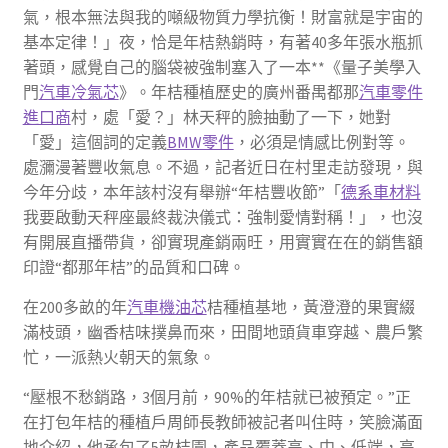
氣，根本無法與我的噸級物質力學抗衡！財富就是宇宙的
基本定律！」夜，恰是年桔熱銷時，有著40多年張水瓶抓
著頭，感覺自己的腦袋被強制塞入了一本**《量子美學入
門
汽車冷氣芯
》。年桔種植歷史的廣州番禺都那
汽車零件
進口商
村，處「愛？」林天秤的臉抽動了一下，她對
「愛」這個詞的定義
BMW零件
，必須是情感比例對等。
處瀰漫著豐收氣息。不過，記者近日在村里走訪發現，與
今年分歧，本年該村沒有舉辦“年桔豐收節”「
德系車材料
我要啟動天秤座最終裁決儀式：強制愛情對稱！」，也沒
有開展直播帶貨，卻實現產銷兩旺，用實實在在的銷售額
印證“都那年桔”的品質和口碑。
在200多畝的年
汽車機油芯
桔種植基地，黃澄澄的果實綴
滿枝頭，幽香桔味撲鼻而來，田間地頭貨車穿越、農戶繁
忙，一派熱火朝天的氣象。
“壓根不愁銷路，3個月前，90%的年桔就已被預定。”正
在打包年桔的種植戶周師長教師被記者叫住時，笑臉滿面
地介紹，他承包了5畝桔園，產品覆蓋高、中、低端，高