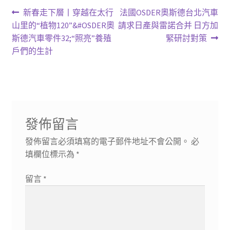
文
上
下
新春走下層丨穿越在太行
法國OSDER奧斯德台北汽車
一
一
山里的“植物120”&#OSDER奧
請求日產與雷諾合并 日方加
章
篇
篇
斯德汽車零件32;“照亮”養殖
緊研討對策
導
文
文
戶們的生計
章:
章:
覽
發佈留言
發佈留言必須填寫的電子郵件地址不會公開。
必
填欄位標示為
*
留言
*