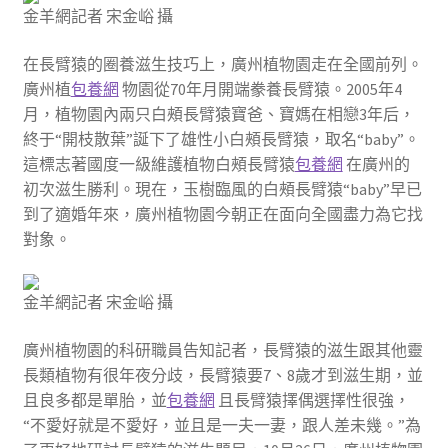
金羊網記者 宋金峪 攝
在長臂猿的圈養滋生技巧上，廣州植物園走在全國前列。
廣州植
包養網
物園從70年月開端豢養長臂猿。2005年4
月，植物園內兩只白頰長臂猿寶爸、寶媽在相戀3年后，
終于“開枝散葉”誕下了雄性小白頰長臂猿，取名“baby”。
這標志著國度一級維護植物白頰長臂猿
包養網
在廣州的
初次滋生勝利。現在，玉樹臨風的白頰長臂猿“baby”早已
到了適婚年來，廣州植物園今朝正在面向全國盡力為它找
對象。
金羊網記者 宋金峪 攝
廣州植物園的科研職員告知記者，長臂猿的滋生跟其他靈
長類植物有很年夜分歧，長臂猿要7、8歲才到滋生期，並
且良多都是單胎，並
包養網
且長臂猿擇偶選擇性很強，
“不愛好就是不愛好，並且是一夫一妻，跟人差未幾。”為