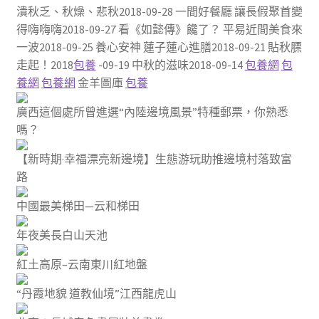
潰秋乏、秋燥、悲秋2018-09-28 一間好餐廳 讓長假聚首變
得嗨嗨嗨2018-09-27 看《如懿傳》饞了？ 平易近間美食來
一波2018-09-25 養心安神 蓮子蓮心進膳2018-09-21 貼秋膘
走起！2018
包養
-09-19 中秋的滋味2018-09-14
包養網
包
養網
包養網
金羊圖庫
包養
廣西這個處所曾進選“內陸邊境風景”特種郵票，你熟悉
嗎？
【新時期·幸福漂亮新邊境】生態游玩助推邊境村落致富
路
中國最美梯田—云和梯田
年夜美長白山天池
紅土高原–云南東川紅地盤
“丹霞地貌 道教仙境”江西龍虎山