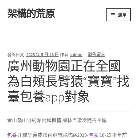
架構的荒原
跳
跳
選單
至
至
導
主
首頁
覽
要
列
內
容
發佈日期:
2025 年 5 月 28 日
作者:
admin
—
發佈留言
廣州動物園正在全國
為白頰長臂猿“寶寶”找
臺包養app對象
金山嶺山野純潔萬種楓情 層林盡染冷艷古長城
包養
川航守舊成都直飛開羅航路2018-
包養
10-25 本年前