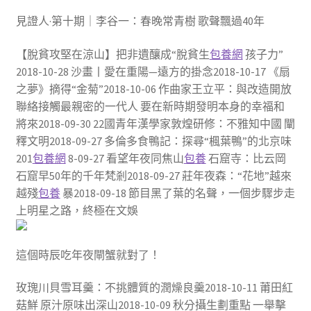
見證人·第十期｜李谷一：春晚常青樹 歌聲飄過40年
【脫貧攻堅在涼山】把非遺釀成“脫貧生
包養網
孩子力”
2018-10-28 沙畫丨愛在重陽—遠方的掛念2018-10-17 《扇
之夢》摘得“金菊”2018-10-06 作曲家王立平：與改造開放
聯絡接觸最親密的一代人 要在新時期發明本身的幸福和
將來2018-09-30 22國青年漢學家敦煌研修：不雅知中國 闡
釋文明2018-09-27 多倫多食鴨記：探尋“楓葉鴨”的北京味
201
包養網
8-09-27 看望年夜同焦山
包養
石窟寺：比云岡
石窟早50年的千年梵剎2018-09-27 莊年夜森：“花地”越來
越殘
包養
暴2018-09-18 節目黑了葉的名聲，一個步驟步走
上明星之路，終極在文娛
這個時辰吃年夜閘蟹就對了！
玫瑰川貝雪耳羹：不挑體質的潤燥良羹2018-10-11 莆田紅
菇鮮 原汁原味出深山2018-10-09 秋分攝生劃重點 一舉擊