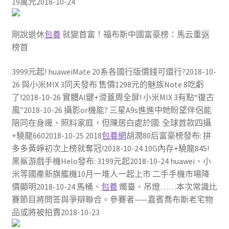
19萬元2018-10-24
剛說退休
包養
就變首富！福布斯中國富豪榜：馬云重返
榜首
3999元起! huaweiMate 20系各國行版價錢可還行?2018-10-
26 與小米MIX 3同天發布 售價1298元的魅族Note 8吃虧
了!2018-10-26 實體AI鍵+滑蓋周全屏! 小米MIX 3有點“復古
風”2018-10-26 攝影or機能? 三星A9s進進中她盼望伴侶能
陪同在身邊、照料家庭，但陳居白處於國: 全球首款四攝
+驍龍6602018-10-25 2018
包養網
胡潤80后富豪榜發布: 拼
多多黃崢初次上榜就奪冠!2018-10-24 10G內存+驍龍845!
黑鯊游戲手機Helo發布: 3199元起2018-10-24 huawei、小
米等國產新旗艦機10月一堆人一起上市 二手手機市場降
價顯明2018-10-24 馬桶、
包養
燭臺、吊燈……本次常識比
賽節目將問答與爭辯聯合。參賽者——嘉賓喬布斯老宅物
品或將被拍賣2018-10-23