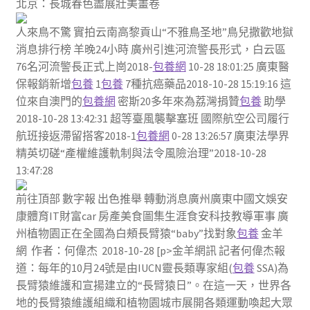
北京：長城春色盡展壯美畫卷
人來鳥不驚 實拍云南高黎貢山“不雅鳥圣地”鳥兒撒歡地獄
消息排行榜 羊晚24小時 廣州引進河流警長形式，白云區
76名河流警長正式上崗2018-
包養網
10-28 18:01:25 廣東醫
保報銷新增
包養
1
包養
7種抗癌藥品2018-10-28 15:19:16 這
位來自澳門的
包養網
密斯20多年來為荔灣捐贊
包養
助學
2018-10-28 13:42:31 超等臺風襲擊塞班 國際航空公司履行
航班接返滯留搭客2018-1
包養網
0-28 13:26:57 廣東法學界
精英切磋“產權維護軌制與法令風險治理”2018-10-28
13:47:28
前往頂部 數字報 出色推舉 轉動消息廣州廣東中國文娛安
康體育IT財富car 房產美食圖集生涯食安科技教導軍事 廣
州植物園正在全國為白頰長臂猿“baby”找對象
包養
金羊
網 作者：何偉杰 2018-10-28 [p>金羊網訊 記者何偉杰報
道：每年的10月24號是由IUCN靈長類專家組(
包養
SSA)為
長臂猿維護和宣揚建立的“長臂猿日”。在這一天，世界各
地的長臂猿維護組織和植物園城市展開各類運動喚起大眾