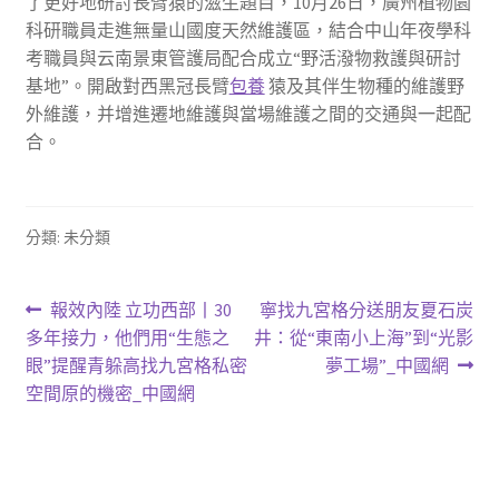
了更好地研討長臂猿的滋生題目，10月26日，廣州植物園
科研職員走進無量山國度天然維護區，結合中山年夜學科
考職員與云南景東管護局配合成立“野活潑物救護與研討
基地”。開啟對西黑冠長臂
包養
猿及其伴生物種的維護野
外維護，并增進遷地維護與當場維護之間的交通與一起配
合。
分類: 未分類
文
上
下
報效內陸 立功西部丨30
寧找九宮格分送朋友夏石炭
一
一
多年接力，他們用“生態之
井：從“東南小上海”到“光影
章
篇
篇
眼”提醒青躲高找九宮格私密
夢工場”_中國網
導
文
文
空間原的機密_中國網
章:
章:
覽