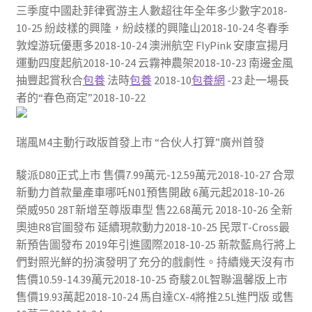
三季度中國赴菲律賓游主人數超往年全年多少數字2018-
10-25 紛歧樣的興隆，紛歧樣的興隆山2018-10-24 冬春季
敦煌游玩優惠多2018-10-24 澳洲航空 FlyPink 安康宣揚月
運動四度起航2018-10-24 云霧神農架2018-10-23 南邊金風
抽豐起賞秋合
包養
法時
包養
2018-10
包養網
-23 赴一場長
者的“春色商定”2018-10-22
瑞風M4主動行政版首發上市 “合伙人打算”廣州首發
駿派D80正式上市 售價7.99萬元-12.59萬元2018-10-27 合眾
新動力首款量產車哪吒N01預售開啟 6萬元起2018-10-26
榮威950 28T新增至尊版車型 售22.68萬元 2018-10-26 全新
奧迪R8官圖發布 延續現款動力2018-10-25 民眾T-Cross最
新預告圖發布 2019年引進國際2018-10-25 新款藍鳥行將上
們對照光鮮的扮演發明了充分的戲劇性。持續幾天沒有市
售價10.59-14.39萬元2018-10-25 奇駿2.0L智聯溫馨版上市
售價19.93萬起2018-10-24 馬自達CX-4將推2.5L進門版 或售