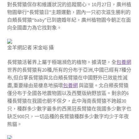
對長臂猿保存和維護狀況的追蹤關心。10月27日，廣州植
物園舉行“長臂猿日”主題運動，園內一只初次滋生勝利的
白頰長臂猿“baby”已到適婚年紀，廣州植物園今朝正在面
向全國盡力為它找對象。
金羊網記者 宋金峪 攝
長臂猿活著界上屬于極端瀕危的植物。據清楚，全
包養網
世界的長臂猿有20種,所有的分布于亞洲,中國已經有7種分
布,但白掌長臂猿與北白頰長臂猿在中國野外已效能性滅
盡,重要緣由是棲息地損壞
包養網
與盜獵。北白頰長臂猿
僅分布于全國各地震物園以及西雙版納野放區。剩余的6
種長臂猿在我國也朝不保夕，此中海南長臂猿不跨越30
只，種群多少數字最多的西黑冠長臂猿在我國多少數字也
缺乏900只，一切品種的長臂猿種群多少數字均少于年夜
熊貓。