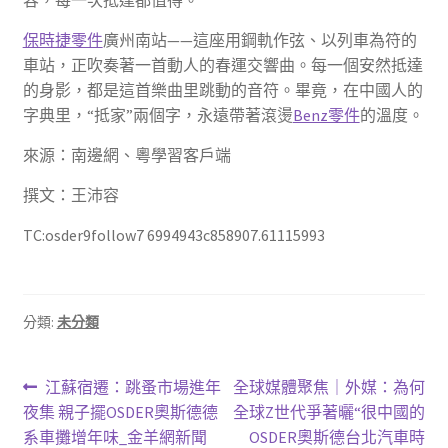
容，每一次抵達都值得。
保時捷零件
廣州南站——這座用鋼軌作弦、以列車為符的
車站，正吹奏著一首動人的春運交響曲。每一個安然抵達
的身影，都是這首樂曲里跳動的音符。畢竟，在中國人的
字典里，“抵家”兩個字，永遠帶著滾燙
Benz零件
的溫度。
來源：南邊網、粵學習客戶端
撰文：王沛容
TC:osder9follow7 6994943c858907.61115993
分類:
未分類
文
上
下
江蘇宿遷：跳蚤市場進年
全球媒體聚焦｜外媒：為何
一
一
夜集 親子擺OSDER奧斯德德
全球Z世代爭著曬“很中國的
章
篇
篇
系車攤增年味_金羊網新聞
OSDER奧斯德台北汽車時