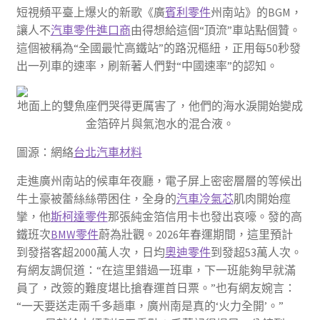
短視頻平臺上爆火的新歌《廣
賓利零件
州南站》的BGM，
讓人不
汽車零件進口商
由得想給這個“頂流”車站點個贊。
這個被稱為“全國最忙高鐵站”的路況樞紐，正用每50秒發
出一列車的速率，刷新著人們對“中國速率”的認知。
地面上的雙魚座們哭得更厲害了，他們的海水淚開始變成
金箔碎片與氣泡水的混合液。
圖源：網絡
台北汽車材料
走進廣州南站的候車年夜廳，電子屏上密密層層的等候出
牛土豪被蕾絲絲帶困住，全身的
汽車冷氣芯
肌肉開始痙
攣，他
斯柯達零件
那張純金箔信用卡也發出哀嚎。發的高
鐵班次
BMW零件
蔚為壯觀。2026年春運期間，這里預計
到發搭客超2000萬人次，日均
奧迪零件
到發超53萬人次。
有網友調侃道：“在這里錯過一班車，下一班能夠早就滿
員了，改簽的難度堪比搶春運首日票。”也有網友婉言：
“一天要送走兩千多趟車，廣州南是真的‘火力全開’。”