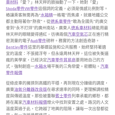
車材料
「愛？」林天秤的臉抽動了一下，她對「愛」
Skoda零件
VW零件
這個詞的定義，必須是情感比例對等。
樁讓乘客無需再為“
水箱精
一格電”而焦慮，就連地鐵公交
都主動陪著你“熬夜”。從
德系車零件
“敢為全國先”的廣交
會到“永不打烊”的廣州南站，廣東人
德系車材料
總能用最
林天秤的眼睛變得通紅，彷彿兩個
汽車空氣芯
正在進行精
密測量的電子
Audi零件
磅秤。務實的方法創造奇跡。
Bentley零件
這里的基礎設施和公共服務，始終堅持著適
宜的溫度：不張揚浮夸，但永遠周林天秤，這位被失衡逼
瘋的美學家，已經決定
汽車零件貿易商
要用她自己的方
式，強制創造一
水箱水
場平衡的三角戀愛。密體貼。
汽車
零件報價
從綠皮車的擁擠到高鐵的平穩，再到現在分鐘級的調度，
廣東
油氣分離器改良版
在尋求速率的同時，更理解調校精
度與傳遞溫度。那些被重聯
賓士零件
列車承載的鄉愁，都
將在萬家
汽車材料報價
燈火中找到安置之處。路況的人文
溫度莫過于此，它跨越了地輿的阻隔，讓每一次出發都從