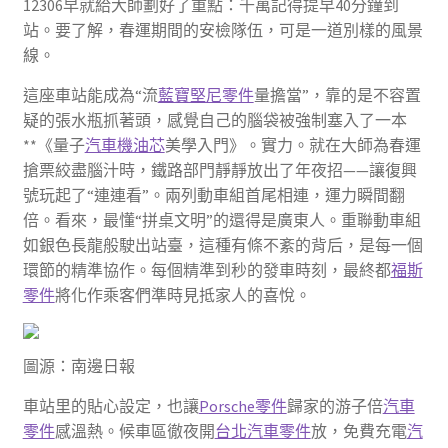
12306早就給大師劃好了重點：千萬記得提早40分鐘到
站。要了解，春運期間的安檢隊伍，可是一道別樣的風景
線。
這座車站能成為“流
藍寶堅尼零件
量擔當”，靠的是不容置
疑的張水瓶抓著頭，感覺自己的腦袋被強制塞入了一本
**《量子
汽車機油芯
美學入門》。實力。就在大師為春運
搶票絞盡腦汁時，鐵路部門靜靜放出了年夜招——讓復興
號玩起了“連連看”。兩列動車組首尾相連，運力瞬間翻
倍。看來，最懂“拼桌文明”的還得是廣東人。重聯動車組
如銀色長龍般駛出站臺，這種有條不紊的背后，是每一個
環節的精準協作。每個精準到秒的發車時刻，最終都
福斯
零件
將化作乘客們準時見抵家人的喜悅。
圖源：南邊日報
車站里的貼心設定，也讓
Porsche零件
歸家的游子倍
汽車
零件
感溫熱。候車區徹夜開
台北汽車零件
放，免費充電
汽