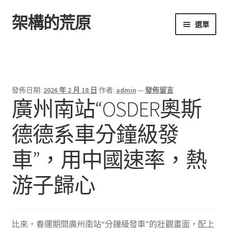
架構的荒原
跳
跳
選單
至
至
導
主
首頁
覽
要
列
內
容
發佈日期:
2026 年 2 月 18 日
作者:
admin
—
發佈留言
廣州南站“OSDER奧斯
德德系車分鐘級發
車”，用中國速率，熱
游子歸心
比來，春運期間廣州南站“分鐘級發車”的壯觀畫面，配上