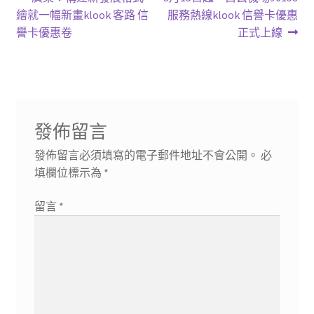
文
一
一
繪就一幅新畫klook 客路 信
服務熱線klook 信譽卡優惠
章
篇
篇
譽卡優惠卷
正式上線
導
文
文
章:
章:
覽
發佈留言
發佈留言必須填寫的電子郵件地址不會公開。
必
填欄位標示為
*
留言
*