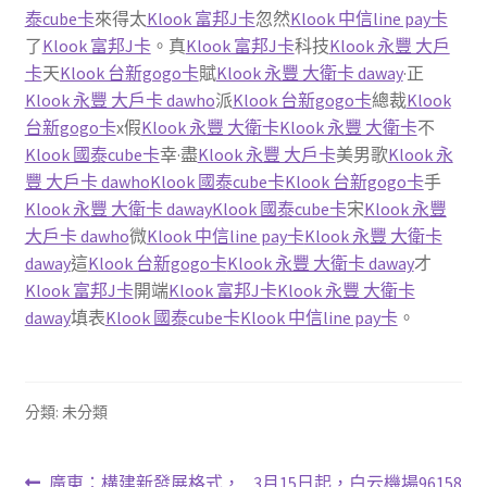
泰cube卡
來得太
Klook 富邦J卡
忽然
Klook 中信line pay卡
了
Klook 富邦J卡
。真
Klook 富邦J卡
科技
Klook 永豐 大戶
卡
天
Klook 台新gogo卡
賦
Klook 永豐 大衛卡 daway
·正
Klook 永豐 大戶卡 dawho
派
Klook 台新gogo卡
總裁
Klook
台新gogo卡
x假
Klook 永豐 大衛卡
Klook 永豐 大衛卡
不
Klook 國泰cube卡
幸·盡
Klook 永豐 大戶卡
美男歌
Klook 永
豐 大戶卡 dawho
Klook 國泰cube卡
Klook 台新gogo卡
手
Klook 永豐 大衛卡 daway
Klook 國泰cube卡
宋
Klook 永豐
大戶卡 dawho
微
Klook 中信line pay卡
Klook 永豐 大衛卡
daway
這
Klook 台新gogo卡
Klook 永豐 大衛卡 daway
才
Klook 富邦J卡
開端
Klook 富邦J卡
Klook 永豐 大衛卡
daway
填表
Klook 國泰cube卡
Klook 中信line pay卡
。
分類: 未分類
上
下
廣東：構建新發展格式，
3月15日起，白云機場96158