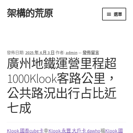
架構的荒原
跳
跳
選單
至
至
導
主
首頁
覽
要
列
內
容
發佈日期:
2025 年 4 月 3 日
作者:
admin
—
發佈留言
廣州地鐵運營里程超
1000Klook客路公里，
公共路況出行占比近
七成
Klook 國泰cube卡
幸
Klook 永豐 大戶卡 dawho
福
Klook 國