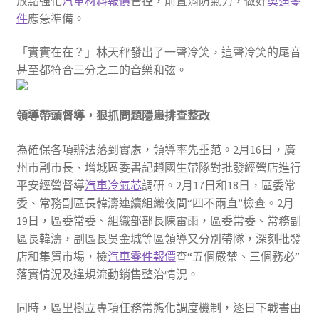
放點強化
汽車材料報價
管控，前置消防氣力，做好
奧迪零
件
應急準備。
「實實在在？」林天秤發出了一聲冷笑，這聲冷笑的尾音
甚至都符合三分之二的音樂和弦。
領導帶頭督導，狠抓問題隱患排查整改
為確保各項辦法落到實處，領導率先垂范。2月16日，廣
州市副市長、增城區委書記趙國生帶隊對批發經營店進行
平安經營督導
汽車冷氣芯
調研。2月17日和18日，區委常
委、常務副區長韓濤連續組織夜間“四不兩直”檢查。2月
19日，區委常委、組織部部長陳雷雨，區委常委、常務副
區長韓濤，副區長吳金城等區領導又分別帶隊，深刻批發
店和集貿市場，檢
汽車零件報價
查“五個嚴禁、三個務必”
落實情況及違規流動銷售整治情況。
同時，區里樹立專項任務常態化調度機制，逐日下戰書由