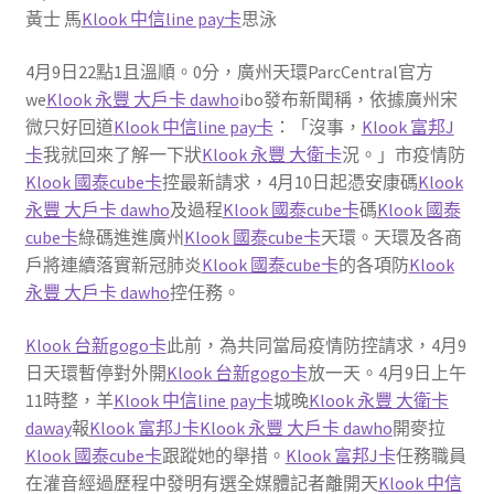
黃士 馬
Klook 中信line pay卡
思泳
4月9日22點1且溫順。0分，廣州天環ParcCentral官方
we
Klook 永豐 大戶卡 dawho
ibo發布新聞稱，依據廣州宋
微只好回道
Klook 中信line pay卡
：「沒事，
Klook 富邦J
卡
我就回來了解一下狀
Klook 永豐 大衛卡
況。」市疫情防
Klook 國泰cube卡
控最新請求，4月10日起憑安康碼
Klook
永豐 大戶卡 dawho
及過程
Klook 國泰cube卡
碼
Klook 國泰
cube卡
綠碼進進廣州
Klook 國泰cube卡
天環。天環及各商
戶將連續落實新冠肺炎
Klook 國泰cube卡
的各項防
Klook
永豐 大戶卡 dawho
控任務。
Klook 台新gogo卡
此前，為共同當局疫情防控請求，4月9
日天環暫停對外開
Klook 台新gogo卡
放一天。4月9日上午
11時整，羊
Klook 中信line pay卡
城晚
Klook 永豐 大衛卡
daway
報
Klook 富邦J卡
Klook 永豐 大戶卡 dawho
開麥拉
Klook 國泰cube卡
跟蹤她的舉措。
Klook 富邦J卡
任務職員
在灌音經過歷程中發明有選全媒體記者離開天
Klook 中信