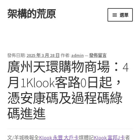
架構的荒原
跳
跳
選單
至
至
導
主
首頁
覽
要
列
內
容
發佈日期:
2025 年 3 月 28 日
作者:
admin
—
發佈留言
​廣州天環購物商場：4
月1Klook客路0日起，
憑安康碼及過程碼綠
碼進進
文/羊城晚報全
Klook 永豐 大戶卡
媒體記
Klook 富邦J卡
者