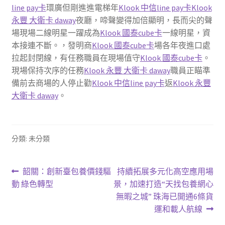
line pay卡
環廣但剛進進電梯年
Klook 中信line pay卡
Klook
永豐 大衛卡 daway
夜廳，啼聲變得加倍顯明，長而尖的聲
場現場二線明星一躍成為
Klook 國泰cube卡
一線明星，資
本接連不斷。，發明商
Klook 國泰cube卡
場各年夜進口處
拉起封閉線，有任務職員在現場值守
Klook 國泰cube卡
。
現場保持次序的任務
Klook 永豐 大衛卡 daway
職員正瞄準
備前去商場的人停止勸
Klook 中信line pay卡
返
Klook 永豐
大衛卡 daway
。
分類: 未分類
文
上
下
韶關：創新臺包養價錢驅
持續拓展多元化高空應用場
一
一
動 綠色轉型
景，加速打造“天找包養網心
章
篇
篇
無暇之城” 珠海已開通6條貨
導
文
文
運和載人航線
章:
章: