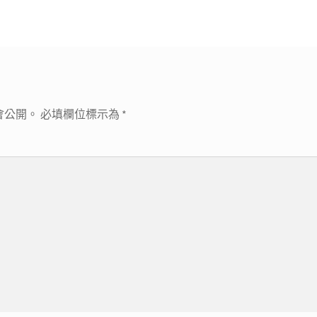
文
章:
會公開。
必填欄位標示為
*