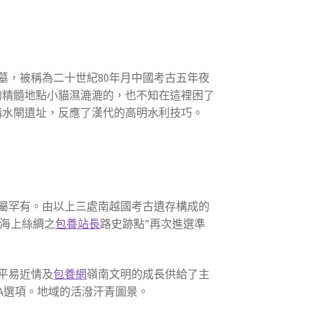
墓，被稱為二十世紀80年月中國考古五年夜
的精髓地點小貓濕漉漉的，也不知在這裡困了
構水閘遺址，反應了漢代的高明水利技巧。
屬罕有。由以上三處南越國考古遺存構成的
州海上絲綢之
包養站長
路史跡點”再次進選準
平易近情及
包養網
嶺南文明的成長供給了主
A選項。地域的活潑汗青圖景。