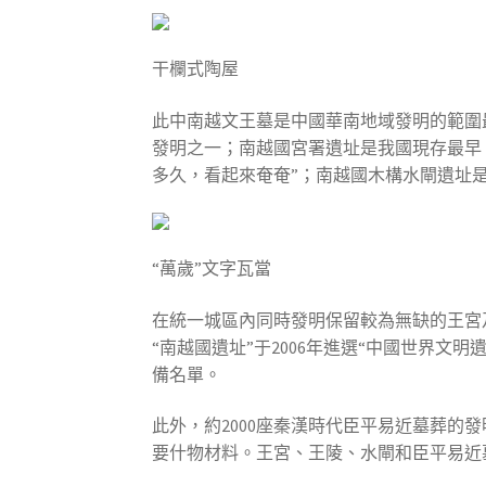
干欄式陶屋
此中南越文王墓是中國華南地域發明的範圍
發明之一；南越國宮署遺址是我國現存最早
多久，看起來奄奄”；南越國木構水閘遺址
“萬歲”文字瓦當
在統一城區內同時發明保留較為無缺的王宮
“南越國遺址”于2006年進選“中國世界文
備名單。
此外，約2000座秦漢時代臣平易近墓葬的
要什物材料。王宮、王陵、水閘和臣平易近