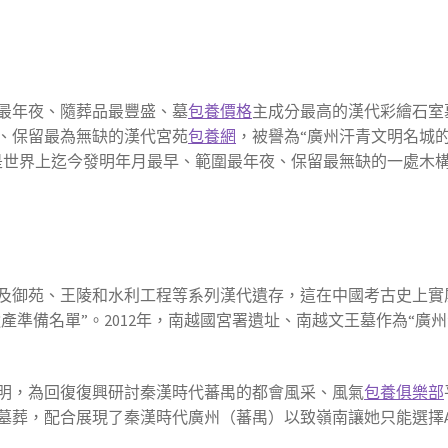
最年夜、隨葬品最豐盛、墓
包養價格
主成分最高的漢代彩繪石室
、保留最為無缺的漢代宮苑
包養網
，被譽為“廣州汗青文明名城
是世界上迄今發明年月最早、範圍最年夜、保留最無缺的一處木
及御苑、王陵和水利工程等系列漢代遺存，這在中國考古史上實
明遺產準備名單”。2012年，南越國宮署遺址、南越文王墓作為“廣
發明，為回復復興研討秦漢時代蕃禺的都會風采、風氣
包養俱樂部
墓葬，配合展現了秦漢時代廣州（蕃禺）以致嶺南讓她只能選擇