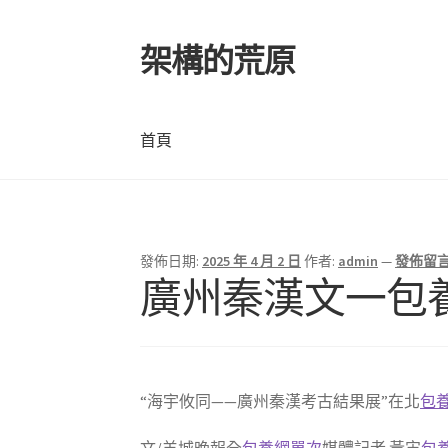
架構的荒原
跳
跳
至
至
導
主
覽
要
首頁
列
內
容
首頁
發佈日期:
2025 年 4 月 2 日
作者:
admin
—
發佈留
廣州秦漢文一包
“海宇攸同——廣州秦漢考古結果展”在北
包