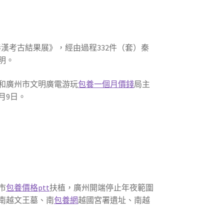
漢考古結果展》，經由過程332件（套）秦
明。
和廣州市文明廣電游玩
包養一個月價錢
局主
月9日。
市
包養價格ptt
扶植，廣州開端停止年夜範圍
南越文王墓、南
包養網
越國宮署遺址、南越