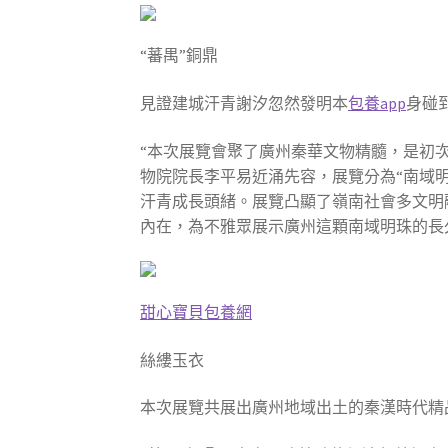
“蕃禺”銅鼎
見證建城汗青謝汐忽然發明本
包養app
身碰
“本次展覽會聚了廣州秦華文物精髓，是初
物院院長李平易近涌先容，展覽分為“南域明
汗青成長頭緒。展覽凸顯了嶺南社會多文明
內在，為不雅眾展示廣州這顆南域明珠的長
甜心寶貝包養網
絲縷玉衣
本次展覽共展出廣州地域出土的秦漢時代精品