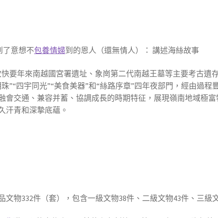
到了意想不
包養情婦
到的恩人（還無情人）： 講述海絲故事
次快要年來南越國宮署遺址、象崗第二代南越王墓等主要考古遺
珠”“四宇同光”“美食美器”和“絲路序章”四年夜部門，經由過
融會交通、兼容并蓄、協調成長的時期特征，展現嶺南地域極富
久汗青和深摯底蘊。
文物332件（套），包含一級文物38件、二級文物43件、三級文