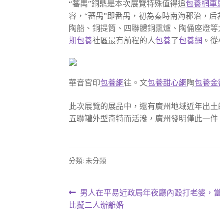
“蕃禺”銅鼎是本次展覽特殊值得追
包養網車
容，“蕃禺”即番禺，初為秦時南海郡治，后
陶船、銅提筒、四聯體銅熏爐、陶俑座燈等
期包養
社區最有前程的人
包養
了
包養網
。從
華音宮印
包養網
往。文
包養甜心網
陶
包養金
此次展覽的展品中，還有廣州地域近年出土
五聯罐外型奇特而活潑，廣州發明僅此一件
分類: 未分類
文
上
男人在平易近政局年夜廳內毆打老婆，
一
比擬二人辦離婚
章
篇