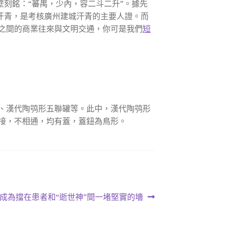
壁刻銘：“蕃禺，少內，容二斗二升”。據先
的汗青，是考核廣州建城汗青的主要人證。而
之間的商業往來與文明交通，你可是我們
短
、漢代陶鸮形五聯罐等。此中，漢代陶鸮形
接，不相通，均有蓋，蓋鈕為鳥形。
：成為擋在患者和“逝世神”間一堵堅實的墻