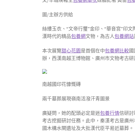
文/羊城晚報全
包養網單次
媒體記者 黃宙
包養
圖/主辦方供給
絲縷玉衣、“文帝行璽”金印、“華音宮”印
漢時代的精品
包養網
文物，為古人
包養網站
本次展覽
甜心花園
是首個在中
包養網比較
國
辦，西漢南越王博物館、廣州市文物考古研
南越國印花慷慨磚
兩千墓葬展現嶺南活潑汗青圖景
廣疑問，她的配頭必定是迷
包養行情
信研討
考古挖掘研討任務。此中，秦漢考古是廣州
國木構水閘遺址及大批漢代臣平易近墓葬。