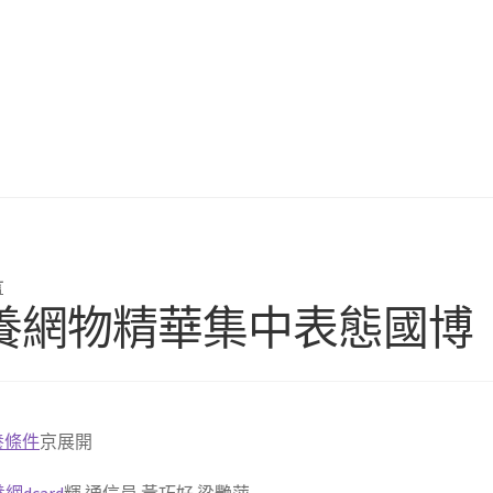
言
養網物精華集中表態國博
養條件
京展開