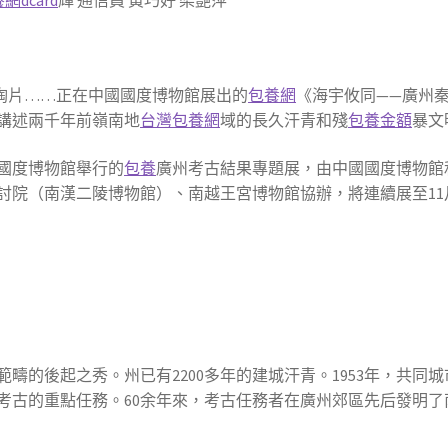
網dcard
輝 通信員 黃巧好 梁艷萍
文陶片……正在中國國度博物館展出的
包養網
《海宇攸同——廣州秦
講述兩千年前嶺南地
台灣包養網
域的長久汗青和殘
包養金額
暴文
國度博物館舉行的
包養
廣州考古結果專題展，由中國國度博物館
討院（南漢二陵博物館）、南越王宮博物館協辦，將連續展至11
範疇的後起之秀。州已有2200多年的建城汗青。1953年，共同城
考古的重點任務。60余年來，考古任務者在廣州郊區先后發明了