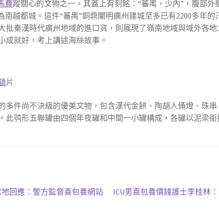
馬費
蹤關心的文物之一。其蓋上有刻銘：“蕃禺，少內”，腹部外
為南越都城。這件“蕃禺”銅鼎闡明廣州建城至多已有2200多年
大批秦漢時代廣州地域的進口貨，則展現了嶺南地域與域外各地
小成就好，考上講述海絲故事。
額
片
的多件尚不決級的優美文物，包含漢代金餅、陶胡人俑燈、珠串
。此鸮形五聯罐由四個年夜罐和中間一小罐構成，各罐以泥梁銜
下
當地回應：警方監督喜包養網站
​ICU男喜包養價錢護士李桂林
一
篇