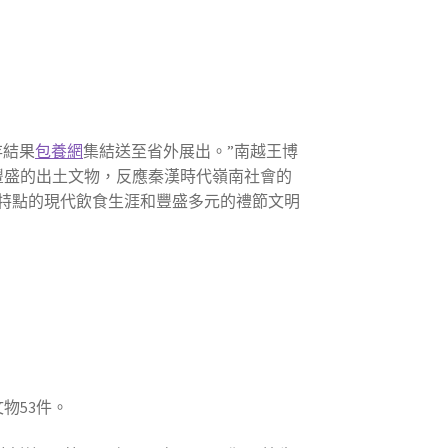
存結果
包養網
集結送至省外展出。”南越王博
程豐盛的出土文物，反應秦漢時代嶺南社會的
特點的現代飲食生涯和豐盛多元的禮節文明
物53件。