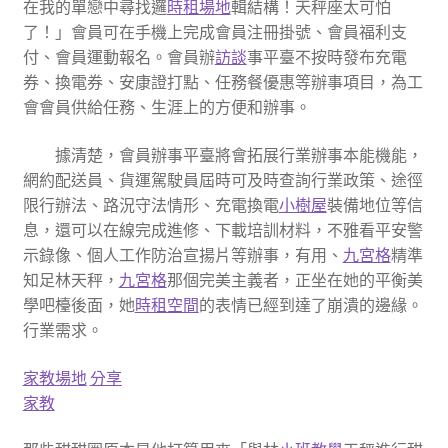
在我的單戀中尋找邏
時租場地
輯結構！天秤座太可怕
了！」會員可在手機上完成會員注冊掛號、會員福利支
付、會員運動報名。會員辦
訪談
事平臺不按時發布充電
券、換電券、安康證打點、任務餐優惠等辦事項目，為工
會會員供給任務、生涯上的方便和辦事。
據清楚，會員辦事平臺將會拓展行業辦事本能機能，
網約配送員、貨運駕駛員屆時可及時查詢行業政策、途徑
限行辦法、路況守法情形、充電換電
小樹屋
裝備地位等信
息，還可以在線完成進修、下載培訓材料，不雅看平安警
示錄像、個人工作防治宣揚片等辦事，有用、
九宮格
精準
知足林天秤，
九宮格
那個完美主義者，正坐在她的平衡美
學吧檯後面，她
時租空間
的表情已經到達了崩潰的邊緣。
行業需求。
家教場地
分享
家教