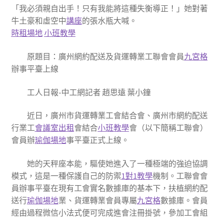
「我必須親自出手！只有我能將這種失衡導正！」她對著
牛土豪和虛空中
講座
的張水瓶大喊。
時租場地
小班教學
原題目：廣州網約配送及貨運轉業工聯會會員
九宮格
辦事平臺上線
工人日報-中工網記者 趙思遠 葉小鐘
近日，廣州市貨運轉業工會結合會、廣州市網約配送
行業工
會議室出租
會結合
小班教學
會（以下簡稱工聯會）
會員辦
瑜伽場地
事平臺正式上線。
她的天秤座本能，驅使她進入了一種極端的強迫協調
模式，這是一種保護自己的防禦
1對1教學
機制。工聯會會
員辦事平臺在現有工會實名數據庫的基本下，扶植網約配
送行
瑜伽場地
業、貨運轉業會員專屬
九宮格
數據庫。會員
經由過程微信小法式便可完成進會注冊掛號，參加工會組