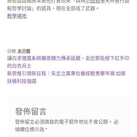
那些甜甜圈原本是他打算用來「與林
小班教學
天秤進行甜
點哲學討論」的道具，現在全部成了武器。
教學場地
分類:
未分類
文
上
讓白求億嵐系統櫃恩精力傳承延續，走近那些按下紅手印
一
的白衣兵士
章
篇
下
新思惟引領新征程｜矢志立異專包養經驗勇攀岑嶺 加速
導
文
一
扶植科技強國
章:
篇
覽
文
章:
發佈留言
發佈留言必須填寫的電子郵件地址不會公開。
必
填欄位標示為
*