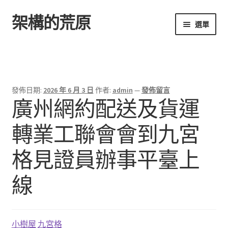
架構的荒原
跳
跳
選單
至
至
導
主
首頁
覽
要
列
內
容
發佈日期:
2026 年 6 月 3 日
作者:
admin
—
發佈留言
廣州網約配送及貨運
轉業工聯會會到九宮
格見證員辦事平臺上
線
小樹屋
九宮格