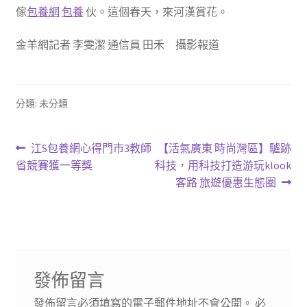
傢
包養網
包養
伙。這個春天，來河漢賞花。
金羊網記者 李雯潔 通信員 田禾 攝影報道
分類: 未分類
文
上
下
江S包養網心得門市3教師
【活氣廣東 時尚灣區】驢跡
一
一
省競賽獲一等獎
科技，用科技打造游玩klook
章
篇
篇
客路 旅遊優惠生態圈
導
文
文
章:
章:
覽
發佈留言
發佈留言必須填寫的電子郵件地址不會公開。
必