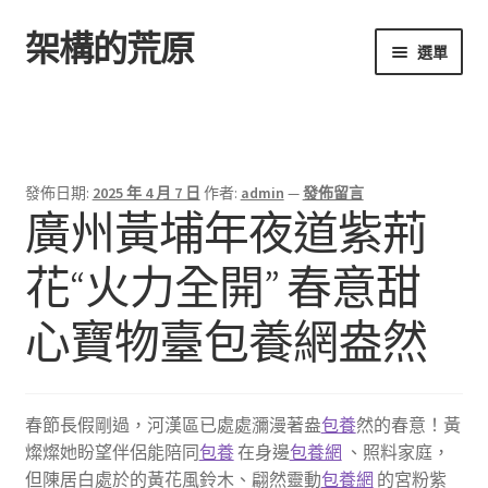
架構的荒原
跳
跳
選單
至
至
導
主
首頁
覽
要
列
內
容
發佈日期:
2025 年 4 月 7 日
作者:
admin
—
發佈留言
廣州黃埔年夜道紫荊
花“火力全開” 春意甜
心寶物臺包養網盎然
春節長假剛過，河漢區已處處瀰漫著盎
包養
然的春意！黃
燦燦她盼望伴侶能陪同
包養
在身邊
包養網
、照料家庭，
但陳居白處於的黃花風鈴木、翩然靈動
包養網
的宮粉紫