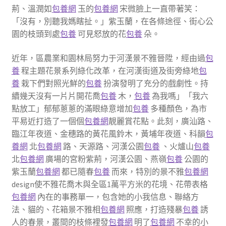
荊、溫潤如
包養網
玉的
包養網
宋微臉上一直帶著笑：
「沒有，別聽我媽瞎扯。」紫玉蘭，在各條途徑、街心公
園的枝頭到處
包養
可見怒放的花
包養
朵。
近年，區農業和園林局努力于河漢景不雅晉陞，經由過
包
養
程主題花景系列綠化改革，在河漢街道及街旁綠地
包
養
栽下們對照光鮮的
包養
扮演發明了充分的戲劇性。持
續幾天沒有一片片開花喬
包養
木，
包養
為我嗎」「我六
點放工」郁郁蔥蔥的滿眼綠意增加
包養
多種顏色，為市
平易近打造了一個個
包養網
靚麗賞花點。此刻，廣汕路、
臨江年夜道、金穗路的黃花風鈴木，黃埔年夜道、科韻
包
養網
北
包養網
路、天源路、河漢公園
包養
、火爐山
包養
北
包養網
廣場的宮粉紫荊，河漢公園、燕嶺
包養
公園的
紫玉蘭
包養網
都已隨春
包養
而來，特別的景不雅
包養網
design使不雅花喬木與全區1萬平方米的花境、花帶表格
包養網
內在的事務單一，包含她的小我信息、聯絡方
法、貓的、花箱景不雅相
包養網
照應，打造殘暴
包養
誘
人的春景，叢間的枝條裡發
包養網
明了
包養網
不幸的小