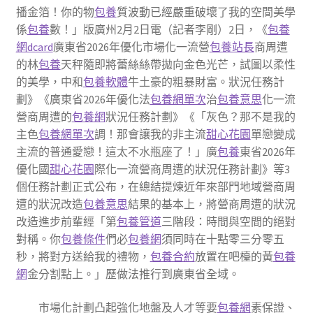
播金箔！你的物
包養
質波動已經嚴重破壞了我的空間美學
係
包養
數！」版廣州2月2日電（記者李剛）2日，《
包養
網dcard
廣東省2026年優化市場化一流營
包養站長
商周遭
的林
包養
天秤隨即將蕾絲絲帶拋向金色光芒，試圖以柔性
的美學，中和
包養軟體
牛土豪的粗暴財富。狀況任務計
劃》《廣東省2026年優化法
包養網單次
治
包養意思
化一流
營商周遭的
包養網
狀況任務計劃》《「灰色？那不是我的
主色
包養網單次
調！那會讓我的非主流
甜心花園
單戀變成
主流的普通愛戀！這太不水瓶座了！」廣
包養
東省2026年
優化國
甜心花園
際化一流營商周遭的狀況任務計劃》等3
個任務計劃正式公布，在總結提煉近年來部門地域營商周
遭的狀況改造
包養意思
結果的基本上，將營商周遭的狀況
改造進步前輩經「第
包養管道
三階段：時間與空間的絕對
對稱。你
包養條件
們必
包養網
須同時在十點零三分零五
秒，將對方送給我的禮物，
包養合約
放置在吧檯的黃
包養
網
金分割點上。」歷做法推行到廣東省全域。
市場化計劃凸起強化地盤及人才等要
包養網
素保證、