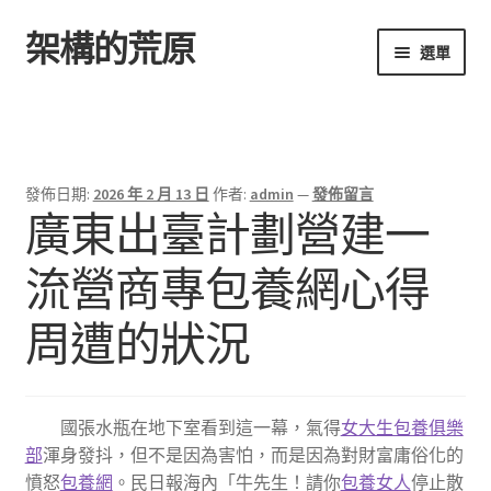
架構的荒原
跳
跳
選單
至
至
導
主
首頁
覽
要
列
內
容
發佈日期:
2026 年 2 月 13 日
作者:
admin
—
發佈留言
廣東出臺計劃營建一
流營商專包養網心得
周遭的狀況
國張水瓶在地下室看到這一幕，氣得
女大生包養俱樂
部
渾身發抖，但不是因為害怕，而是因為對財富庸俗化的
憤怒
包養網
。民日報海內「牛先生！請你
包養女人
停止散