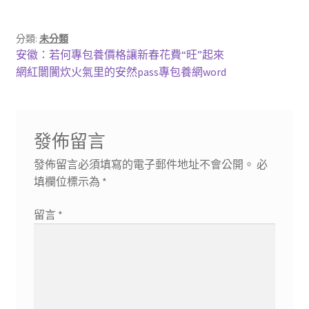
分類:
未分類
文
上
安徽：若何專包養價格讓新春花費“旺”起來
一
下
網紅闤闠炊火氣里的安然pass專包養網word
章
篇
一
導
文
篇
章:
文
覽
發佈留言
章:
發佈留言必須填寫的電子郵件地址不會公開。
必
填欄位標示為
*
留言
*