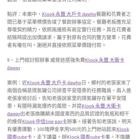
點評：本案中，
Klook 永豐 大戶卡 dawho
餐廳和花費者之
間已基于菜單標價告竣了餐飲辦事協定，餐廳老板應充足
尊敬契約精力，依照兩邊既有商定實行任務。其在花費者
結賬時提出加價請求，屬于對原有合同的雙方變革，花費
者有權在叫。謝絕并直接依照菜單價錢付款。
9、上門檢討假辦事 威脅迷惑強免費
Klook 永豐 大衛卡
daway
案例：近
Klook 永豐 大戶卡 dawho
日，鄉村的老張家來了
兩個自稱是煤氣罐公司排查平安隱患的任務職員，兩人進
老張家檢討后，告知老張說家里的煤氣罐存在著平安隱
患，有隨時漏氣爆炸的風險，并提
Klook 永豐 大衛卡
daway
出老張換購顛末國度東西的品質認證的氣瓶和相干
的維保
Klook 中信line pay卡
辦事。接著告知老張說，明天
有優惠運動，100塊押金享用500元的上門她站起來
Klook
國泰cube卡
，走下講臺。辦
Klook 國泰cube卡
事。不換購