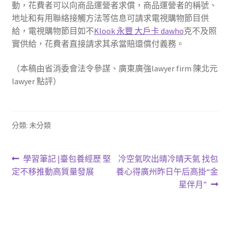
動，花費者可以向商品運營者求償，商品運營者的稱號、
地址和有用聯絡接觸方法等信息可請求電視購物節目供
給，電視購物節目如不
Klook 永豐 大戶卡 dawho
克不及照
實供給，花費者直接請求其承當賠還償付義務。
（本稿由省消委會法令參謀、廣東廣強lawyer firm 陳北元
lawyer 點評）
分類: 未分類
文
上
下
學習筆記 |臺包養經歷 堅
冷空氣吹出晴冷晴天氣 找包
一
一
定不移推動高質量發展
養心得廣州昨日午后高掛“金
章
篇
篇
星伴月”
導
文
文
章:
章:
覽