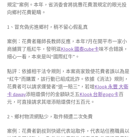
規定”案例。本年，省消委會將挑釁花費潛規定的眼光投
向鄉村花費範疇。
1、冒充偽劣進鄉村，稍不留心假亂真
案例：花費者羅師長教師反應，本年7月在開平市一家小
商舖買了瓶紅牛，發明滋
Klook 國泰cube卡
味不合錯誤，
細心一看，本來是叫“國際紅牛”。
點評：依據相干法令規則，本案商家致使花費者誤以為是
“紅牛”而購置，該行動已組成訛詐。依據《消法》規則，
花費者可以請求運營者“退一賠三”，若增
Klook 永豐 大衛
卡 daway
添賠還償付的金額缺乏五
Klook 台新gogo卡
百
元，可直接請求其增添賠還償付五百元。
2、鄉村物流網點少，取件頻遭二次免費
案例：花費者劉叔到快遞代表站取件，代表站任務職員以