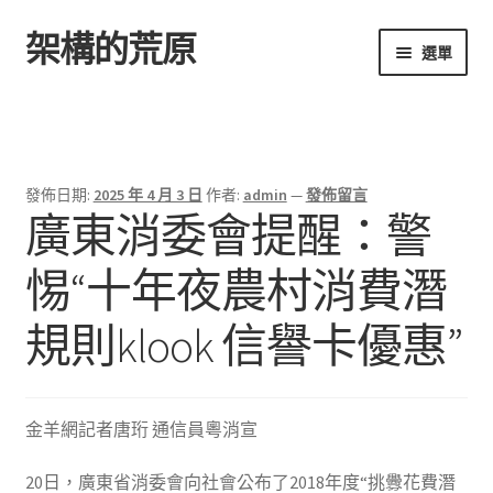
架構的荒原
跳
跳
選單
至
至
導
主
首頁
覽
要
列
內
容
發佈日期:
2025 年 4 月 3 日
作者:
admin
—
發佈留言
廣東消委會提醒：警
惕“十年夜農村消費潛
規則klook 信譽卡優惠”
金羊網記者唐珩 通信員粵消宣
20日，廣東省消委會向社會公布了2018年度“挑釁花費潛