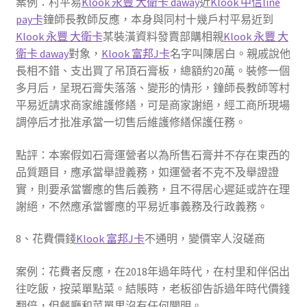
案例：村平易
Klook 永豐 大衛卡 daway
近
Klook 中信line
pay卡
鐘師長教師反應，本身與同村十幾戶村平易近到
Klook 永豐 大衛卡
某裝潢資料發賣部購相親
Klook 永豐 大
衛卡 daway
對象，
Klook 富邦J卡
名字叫陳居白。親戚說他
長相不錯、支出買了吊頂石膏板，總額約20萬。裝修一個
多月后，呈現石膏失落落、變形的情形，鐘師長教師等村
平易近請求商家維護修繕，可是商家謝絕，經工商所現場
調停后才批准承當一切售后維護修繕保護任務。
點評：本案假如石膏運營者以為所售石膏并不存在東西的
品質題目，應承當舉證義務，如運營者不克不及舉證證
實，則要承當響應的售后義務，且不得居心遲延或許在理
謝絕，不然應承當響應的平易近事義務及行政義務。
8、花費價錢
Klook 富邦J卡
不通明，變價宰人沒磋商
案例：花費者反應，在2018年過年時代，在村里和伴侶出
往吃飯，按菜單點菜。結賬時，老板卻告訴過年時代價錢
翻倍，但餐廳和菜單里沒有任何闡明。