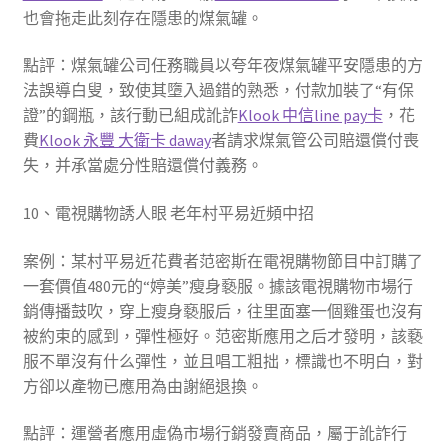
也會拖走此刻存在隱患的煤氣罐。
點評：煤氣罐公司任務職員以夸年夜煤氣罐平安隱患的方
法誤導白叟，致使其墮入過錯的熟悉，付款加裝了“有保
證”的鋼瓶，該行動已組成訛詐
Klook 中信line pay卡
，花
費
Klook 永豐 大衛卡 daway
者請求煤氣管公司賠還償付喪
失，并承當處分性賠還償付義務。
10、電視購物誘人眼 老年村平易近頻中招
案例：某村平易近花費者范密斯在電視購物節目中訂購了
一套價值480元的“婷美”瘦身褻服。據該電視購物市場行
銷傳播鼓吹，穿上瘦身褻服后，往里面塞一個雞蛋也沒有
被約束的感到，彈性極好。范密斯應用之后才發明，該褻
服不單沒有什么彈性，並且唱工粗拙，標識也不明白，對
方卻以產物已應用為由謝絕退換。
點評：運營者應用虛偽市場行銷發賣商品，屬于訛詐行