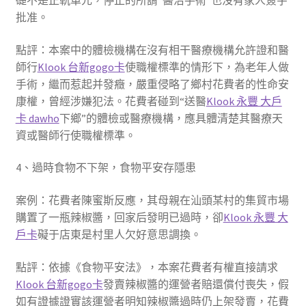
礎不是正軌單元，停止的所謂“醫治手術”也沒有家人簽字
批准。
點評：本案中的體檢機構在沒有相干醫療機構允許證和醫
師行
Klook 台新gogo卡
使職權標準的情形下，為老年人做
手術，繼而惹起并發癥，嚴重侵略了鄉村花費者的性命安
康權，曾經涉嫌犯法。花費者碰到“送醫
Klook 永豐 大戶
卡 dawho
下鄉”的體檢或醫療機構，應具體清楚其醫療天
資或醫師行使職權標準。
4、過時食物不下架，食物平安存隱患
案例：花費者陳蜜斯反應，其母親在汕頭某村的集貿市場
購置了一瓶辣椒醬，回家后發明已過時，卻
Klook 永豐 大
戶卡
礙于店東是村里人欠好意思調換。
點評：依據《食物平安法》，本案花費者有權直接請求
Klook 台新gogo卡
發賣辣椒醬的運營者賠還償付喪失，假
如有證據證實該運營者明知辣椒醬過時仍上架發賣，花費