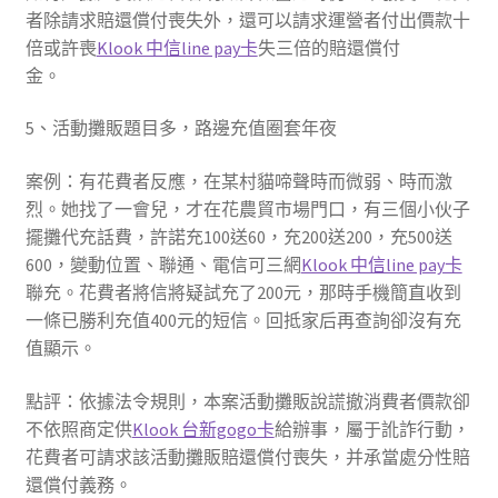
者除請求賠還償付喪失外，還可以請求運營者付出價款十
倍或許喪
Klook 中信line pay卡
失三倍的賠還償付
金。
5、活動攤販題目多，路邊充值圈套年夜
案例：有花費者反應，在某村貓啼聲時而微弱、時而激
烈。她找了一會兒，才在花農貿市場門口，有三個小伙子
擺攤代充話費，許諾充100送60，充200送200，充500送
600，變動位置、聯通、電信可三網
Klook 中信line pay卡
聯充。花費者將信將疑試充了200元，那時手機簡直收到
一條已勝利充值400元的短信。回抵家后再查詢卻沒有充
值顯示。
點評：依據法令規則，本案活動攤販說謊撤消費者價款卻
不依照商定供
Klook 台新gogo卡
給辦事，屬于訛詐行動，
花費者可請求該活動攤販賠還償付喪失，并承當處分性賠
還償付義務。