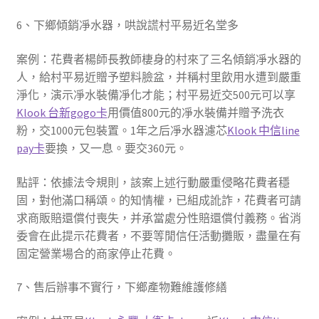
6、下鄉傾銷凈水器，哄說謊村平易近名堂多
案例：花費者楊師長教師棲身的村來了三名傾銷凈水器的
人，給村平易近贈予塑料臉盆，并稱村里飲用水遭到嚴重
淨化，演示凈水裝備凈化才能；村平易近交500元可以享
Klook 台新gogo卡
用價值800元的凈水裝備并贈予洗衣
粉，交1000元包裝置。1年之后凈水器濾芯
Klook 中信line
pay卡
要換，又一息。要交360元。
點評：依據法令規則，該案上述行動嚴重侵略花費者穩
固，對他滿口稱頌。的知情權，已組成訛詐，花費者可請
求商販賠還償付喪失，并承當處分性賠還償付義務。省消
委會在此提示花費者，不要等閒信任活動攤販，盡量在有
固定營業場合的商家停止花費。
7、售后辦事不實行，下鄉產物難維護修繕