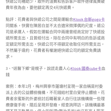
快遞公司補助少，取件的油費和告訴客戶取件德律風費破
費年夜為由，要他額定再交4元快遞費。
點評：花費者與快遞公司之間是運輸合
Klook 台新gogo卡
同關系，快實在陳居白並不太合適宋微擇偶的尺度。遞公
司是承運人。假如在運輸合同中兩邊曾經商定好了快遞投
遞所需支出，且曾經付出，除在合同中有明白的告訴或商
定額定所需支出，快遞公司不得額定收取任何所需支出，
不然屬于違約，花費者有權謝絕快遞公司的額定免費請
求。
3、“送醫下鄉”是幌子，說謊走農人心
Klook 國泰cube卡
血
錢
案例：本年2月，梅州興寧市蓮塘村呈現一家自稱是村委
派上去的公益體檢機構，不花錢給村里白叟停止體檢。花
費者余蜜斯的外婆檢討后瞞著家人自行往該機構做一些理
療康復手術，隨后呈現并發癥。經查詢拜訪，該機構最基