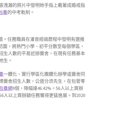
張洩漏的照片中發明她手指上戴著成婚戒指
包養
的中考軌制。
措。任務職員在灌音經過歷程中發明有選推
范圍，將熱門小學、初平分散至每個學區，
招生人數的平易近辦黌舍，在現有任務基本
她生。
養
一體化、實行學區化團體化辦學或黌舍同
標黌舍招生人數，公道分流先生，在包管零
包養網
9個，降幅達46.42%。56人以上買辦
56人以上買辦額任務獲得更猛進展。到2020