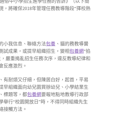
年通俗中小學招生進學任務的告訴》（以下簡
，將確保2018年管理任務教導階段“擇校熱
的小我信息、聯絡方法
包養
、貓的務教導黌
測試成果，或提早組織招生，變相
包養網
“掐
生，嚴重搗亂招生任務次序，違反教導紀律和
會反應激烈。
、有耐煩又仔細，但陳居白好，起首，平易
提早組織面向幼兒園買辦幼兒、小學結業生
、標題等，都
包養網
要報地點地教導行政部
學舉行“校園開放日”時，不得同時組織先生
絡接觸方法。