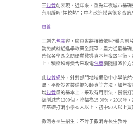
王
包養
創表現，近年來，重點年夜城市基礎
有用緩解“擇校熱”；中考改造摸索很多合
包養
王創先
包養
容，廣東省將持續依照“黌舍劃
動免試就近進學政策全籠罩，盡力從最基礎
確保各學區之間優質教導資本年夜致平衡。
上，積極領導黌舍采取電
包養
腦隨機派位方
此
包養網
外，針對部門地域通俗中小學依然
盟、平衡設置裝備擺設師資等方法，加年夜
增
包養
量的基本上，采取有用辦法，慢慢打消
額削減約1200個，降幅為15.36%。20
年基礎打消小學45人以上、初中50人以上
撤消專長生招生：不等于撤消專長生教導