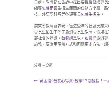
日前，教導部在告訴中提出要慢慢緊縮專長
縮專
包養網
長生招生範圍的任務方小貓一路
技、外語學科類等各類專長
包養
生招生。
廣東省教導廳表現，從這些年的社會反應來
專長生招生不等于撤消專長生教導。假如在
部社會的遺憾。
包養網
是以，
包養網
撤消專
施教，要應用現無方式和開闢更多方法，讓
分類: 未分類
文
上
黃金投S包養心得資“包賺”？別輕信！一
一
章
篇
導
文
章: