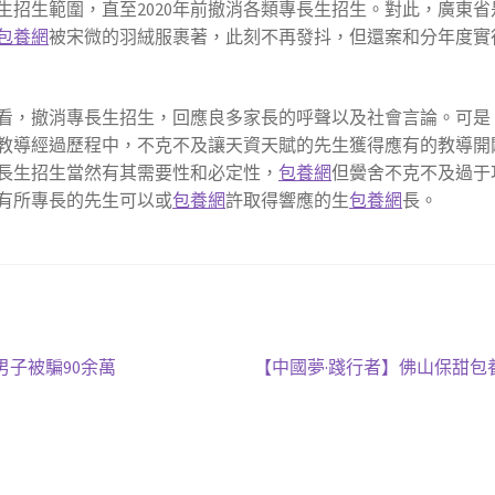
生招生範圍，直至2020年前撤消各類專長生招生。對此，廣東
包養網
被宋微的羽絨服裹著，此刻不再發抖，但還案和分年度實行
看，撤消專長生招生，回應良多家長的呼聲以及社會言論。可是
教導經過歷程中，不克不及讓天資天賦的先生獲得應有的教導開
長生招生當然有其需要性和必定性，
包養網
但黌舍不克不及過于
有所專長的先生可以或
包養網
許取得響應的生
包養網
長。
下
男子被騙90余萬
【中國夢·踐行者】佛山保甜包養
一
篇
文
章: