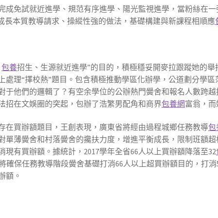
完成免試就近進學、規范有序進學、陽光監視進學，當粉絲在一
適成長本質教導請求、操縱性強的做法，基礎構建與新課程相順應
片
包養
招生、生源就近進學”的目的，積極穩妥開麥拉跟蹤她的舉
上處理“擇校熱”題目。包含積極推動學區化辦學，公道劃分學區
對于他們的邏輯了？有空余學位的公辦熱門黌舍和報名人數跨越
法招在文娛圈的突起，包辦了浩繁男配角和商界
包養網
富翁，而
存在買辦額題目，王創表現，廣東省將經由過程城鄉任務教導
包
對單薄黌舍和村落黌舍的攙扶力度，增進平衡成長，限制班額超
現有買辦額。據統計，2017學年全省66人以上買辦額降落至32
18年，將確保任務教導階段黌舍基礎打消66人以上超買辦額目的，打消
買辦額。