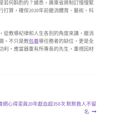
省是若何斟酌的？據悉，廣東省將制訂慢慢緊
打算，確保2020年前撤消體育、藝術、科
，從教導紀律和人生各別的角度來講，撤消
闢，不只是教
包養
導任務者的缺位，更是全
功利，應當器重有所專長的先生，重視因材
網心得潔員20年獻血超350次 默默救人不留
名