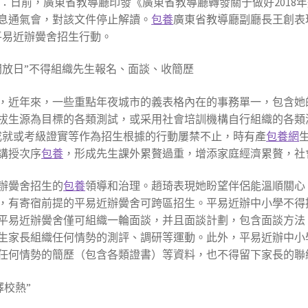
：日前，廣東省教導廳印發《廣東省教導廳轉發關于做好2018
消息通氣會，對該文件停止解讀。
包養
廣東省教導廳副廳長王創表現
平易近辦黌舍招生行動。
開放日”不得組織先生報名、面談、收簡歷
，近年來，一些重點年夜城市的義表格內在的事務單一，包含她
拔生源為目標的各類測試，或采用社會培訓機構自行組織的各類
成就或考級證實等作為招生根據的行動屢禁不止，時有產
包養網
講授次序
包養
，形成先生課外累贅過重，增添家庭經濟累贅，社
辦黌舍招生的
包養
領導和治理。趙琦表現她盼望伴侶能溫順關心
，有寄宿前提的平易近辦黌舍可跨區招生。平易近辦中小學不得
平易近辦黌舍僅可組織一輪面談，并且面談計劃，包含面談方法
生家長組織任何情勢的測評、調研等運動。此外，平易近辦中小
任何情勢的簡歷（包含各類證書）等資料，也不得留下家長的聯
擇校熱”