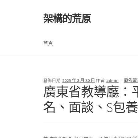
架構的荒原
跳
跳
至
至
導
主
覽
要
首頁
列
內
容
首頁
發佈日期:
2025 年 3 月 30 日
作者:
admin
—
發佈留
廣東省教導廳：
名、面談、S包