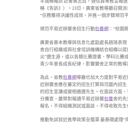
羊城晚報訊 記者葉志垚，通信員粵教宣報道
稱《告訴》）。23日，廣東省教導廳召開
“任務獲得決議性成效，并進一個步驟規范
規范平易近辦黌舍招生行動
包養網
：“校園
廣東省基本教導與信息化處副處長趙琦表現
舍自行組織或與社會培訓機構結合組織以提
尖”選生源，或以各類比賽證書、學科比賽
青少年景長成長紀律，影響黌舍正常的教導
為此，省教
包養網
導廳也加大力度對平易近
近辦黌舍應在審定的招生打算與范圍內招生
的招生宣講或變相遴選先生。在面談方面，
分備查，嚴禁對報讀平易近辦黌
包養
舍的先
報名，不得組織測試或面談，不得收取先生
推動免試就近進學政策全籠罩 最基礎處理“