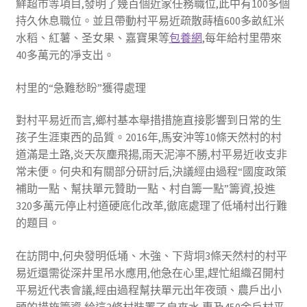
鮮超市等項目,發明了幾百個近家任務職位,此中有100多個
持久休息職位。並且帶動村平易近疏散蒔植600多畝紅米
水稻、紅薯、圣女果、嘉寶果等
包養網
,每年給村里帶來
40多萬元的凈支出。
村里的“急難愁盼”獲得處理
對村平易近而言,鄉村基本舉措措施直接影響到日常的生
孩子生涯東西的品質。2016年,馬安沖等10條天然村的村
道滿是土路,炎天灰塵飛揚,雨天泥濘不勝,村平易近收支非
常未便。何央和有關部分研討后,決議經由過程“國度政策
補助一點、幫扶單元贊助一點、村自籌一點”籌資,投進
320多萬元停止村道硬底化改革,徹底處理了低埇村出行難
的題目。
在訪問中,何央發明低埇、木強、下背垌3條天然村的村平
易近還需從深井里吊水應用,他急在心里,趕忙組織召開村
平易近代表會議,經由過程幫扶單元出年夜頭、農戶出小
頭的措施籌資,給這3條村裝置了自來水,惠及450余戶村平