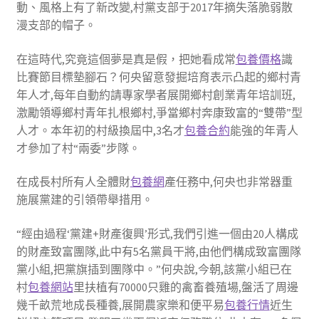
動、風格上有了新改變,村黨支部于2017年摘失落脆弱散
漫支部的帽子。
在這時代,究竟這個夢是真是假，把她看成常
包養價格
識
比賽節目標墊腳石？何央留意發掘培育表示凸起的鄉村青
年人才,每年自動約請專家學者展開鄉村創業青年培訓班,
激勵領導鄉村青年扎根鄉村,爭當鄉村奔康致富的“雙帶”型
人才。本年初的村級換屆中,3名才
包養合約
能強的年青人
才參加了村“兩委”步隊。
在成長村所有人全體財
包養網
產任務中,何央也非常器重
施展黨建的引領帶舉措用。
“經由過程‘黨建+財產復興’形式,我們引進一個由20人構成
的財產致富團隊,此中有5名黨員干將,由他們構成致富團隊
黨小組,把黨旗插到團隊中。”何央說,今朝,該黨小組已在
村
包養網站
里扶植有70000只雞的禽畜養殖場,盤活了周邊
幾千畝荒地成長種養,展開農家樂和便平易
包養行情
近生