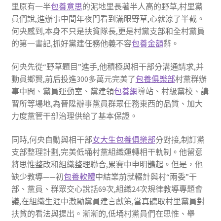
里原有一半
包養意思
的泥地里長著半人高的野草,村里黨
員們說,進辦事中間年夜門看到滿眼野草,心就涼了半截。
何央感到,本身不只是扶貧隊長,更是村黨支部和全村黨員
的第一書記,抓好黨建任務他義不容
包養金額
辭。
何央先從“野草題目”進手,他積極與相干部分溝通請求,并
動員鄉賢,前后投進300多萬元完美了
包養俱樂部
村黨群辦
事中間、黨員運動室、黨建領
包養網
導站、村級黨校、講
習所等場地,為晉陞辦事黨員群眾任務東西的品質、加大
力度黨管干部治理供給了基本保證。
同時,何央自動與相干部
女大生包養俱樂部
分對接,制訂黨
支部整理計劃,完美低埇村黨組織運轉相干軌制。他留意
將思惟整改和組織整理聯合,累賽中申明鵲起。但是，他
缺少教導——初
包養軟體
中結業前就輟計與村“兩委”干
部、黨員、群眾交心說話69次,組織24次規律教導專題會
議,在組織生涯中激勵黨員建言獻策,當真聽取村里黨員對
扶貧的看法與提出。漸漸的,低埇村黨員們在思惟、舉