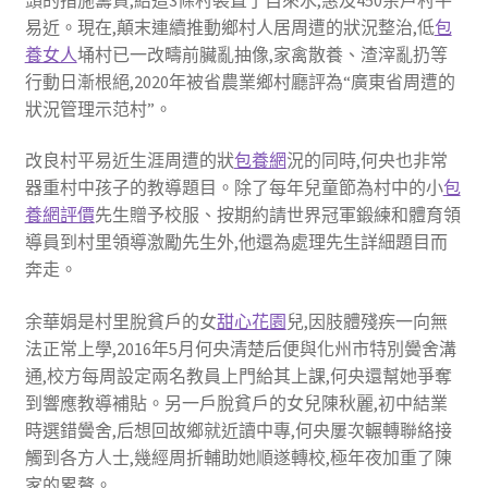
易近。現在,顛末連續推動鄉村人居周遭的狀況整治,低
包
養女人
埇村已一改疇前臟亂抽像,家禽散養、渣滓亂扔等
行動日漸根絕,2020年被省農業鄉村廳評為“廣東省周遭的
狀況管理示范村”。
改良村平易近生涯周遭的狀
包養網
況的同時,何央也非常
器重村中孩子的教導題目。除了每年兒童節為村中的小
包
養網評價
先生贈予校服、按期約請世界冠軍鍛練和體育領
導員到村里領導激勵先生外,他還為處理先生詳細題目而
奔走。
余華娟是村里脫貧戶的女
甜心花園
兒,因肢體殘疾一向無
法正常上學,2016年5月何央清楚后便與化州市特別黌舍溝
通,校方每周設定兩名教員上門給其上課,何央還幫她爭奪
到響應教導補貼。另一戶脫貧戶的女兒陳秋麗,初中結業
時選錯黌舍,后想回故鄉就近讀中專,何央屢次輾轉聯絡接
觸到各方人士,幾經周折輔助她順遂轉校,極年夜加重了陳
家的累贅。