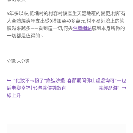
5年多以來,低埇村的村容村貌產生天翻地覆的變更,村所有
人全體經濟年支出從0增加至40多萬元,村平易近臉上的笑
臉越來越多——看到這一切,何央
包養網站
感到本身所做的
一切都是值得的。
分類: 未分類
文
上
下
“化妝不卡粉了”綠進沙退
春節期間佛山處處均可“一包
一
一
后老鄉幸福指S包養價錢數直
養經歷游”
章
篇
篇
線上升
導
文
文
章:
章:
覽