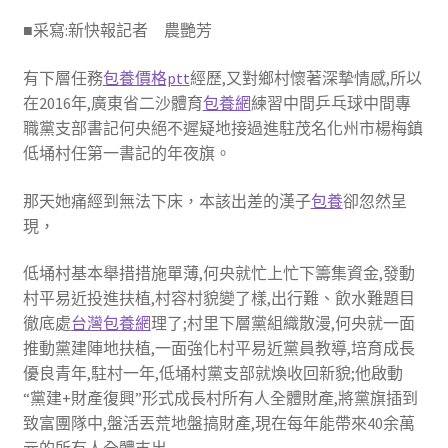
■采寫:新快報記者 農艷芳
有下層任務
包養價格ptt
經歷,又對鄉村懷著深摯情感,所以
在2016年,廣東省二沙體育
包養網
練習中間乒乓球中間專
職黨支部書記何央絕不遲疑地接過進駐茂名化州市楊梅鎮
低埇村任第一書記的年夜旗。
那天她痛經到無法下床，本該出差的漢子
包養
卻忽然呈
現，
低埇村基本舉措措施單薄,何央就忙上忙下籌集資金,發動
村平易近投進扶植,村容村貌變了樣,出行難、飲水難題目
徹底處
台灣包養網
理了;村里下層黨組織散漫,何央就一面
推動黨建陣地扶植,一面強化村平易近黨員教導,培育成長
優良青年,駐村一年,低埇村黨支部就煥收回新貌;他啟動
“黨建+財產復興”形式成長村所有人全體財產,將黨旗插到
致富團隊中,盤活丟荒地盤搞財產,現在每年能帶來40余萬