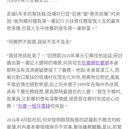
元的所有人全體支出……
走過5年多的幫扶路,低埇村已從“后進”變“進步前輩”,何央
說:“能到鄉村擔負第一書記介入扶貧任務是我人生的最年
夜幸運,也是人生中收獲的很年夜一筆財富。”
“同鄉們不脫貧,我就不克不及走”
“我就地就批准了。”回想起2016年單元引導找他說話,研討
遴派第一書記人選時的場景,何央坦言
包養網
包養網
本身
那時沒有涓滴遲疑便接下了義務。他說,本身是湛江人,而
單元對口幫扶的低埇村在茂名化州市,地輿地位附近,風氣
平易近情也絕對熟習;加上何央曾于1999年在梅州市扶貧,
具有下層任務經歷,實為那時最適合的人選。“我生于鄉村,
是黨員,又對鄉村懷有深摯情感,很愿意在鄉村完成初心任
務。”
包養一個月價錢
何央說。
2016年4月駐村后,何央發明群眾脫貧的認識和不雅念均較
單薄,村內基本舉措措施亦不完美,幫扶義務艱難,是以,抓緊