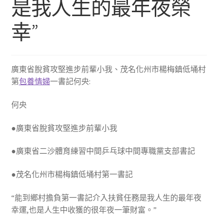
是我人生的最年夜榮
幸”
廣東省脫貧攻堅進步前輩小我、茂名化州市楊梅鎮低埇村
第
包養情婦
一書記何央:
何央
●廣東省脫貧攻堅進步前輩小我
●廣東省二沙體育練習中間乒乓球中間專職黨支部書記
●茂名化州市楊梅鎮低埇村第一書記
“能到鄉村擔負第一書記介入扶貧任務是我人生的最年夜
幸運,也是人生中收獲的很年夜一筆財富。”