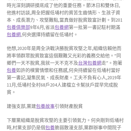
時光深刻調研摸底成了他的重要任務。節沐日和雙休日,
他進村訪談,周全把握低埇村的貧苦生齒情形、生孩子資
本、成長潛力、攻堅難點,當真做好脫貧致富計劃。到201
包養俱樂部
9年6月,省派
包養網
第一批第一書記駐村期滿
包養網
,何央選擇持續留在低埇村。
他想,2020年是周全決戰決勝脫貧攻堅之年,組織信賴他而
將率領群眾脫貧致富這個艱難又光彩的義務交給他。“同
鄉們一天不脫貧,我就一天不克不及
台灣包養網
走”。抱著
包養
如許的樸實情懷和任務感,何央持續留在低埇村當好
第一書記,凝集民氣、成長財產。工夫不負有心人,2019年
11月,低埇村全村68戶204人建檔立卡幫扶戶提早完成脫
貧。
建強支部,黨建
包養故事
引領財產脫貧
下層黨組織是脫貧攻堅的主要引領氣力。何央剛到低埇村
時,村黨支部仍是個
包養
脆弱散漫支部,黨群辦事中間院子