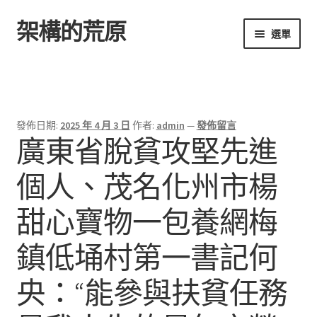
架構的荒原
跳
跳
選單
至
至
導
主
首頁
覽
要
列
內
容
發佈日期:
2025 年 4 月 3 日
作者:
admin
—
發佈留言
廣東省脫貧攻堅先進
個人、茂名化州市楊
甜心寶物一包養網梅
鎮低埇村第一書記何
央：“能參與扶貧任務