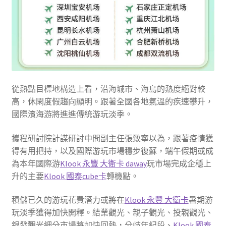
從熱點目標地構造上看，沿海城市、海島的熱度絕對較
高，休閑度假趨向顯明。跟著全國各地氣溫的疾速攀升，
國際濱海游將進進傳統游玩淡季。
攜程研討院計謀研討中間副主任張致寧以為，跟著疫情獲
得有用把持，以及國際游玩市場穩步復蘇，端午假期或成
為本年國際游
Klook 永豐 大衛卡 daway
玩市場完成企穩上
升的主要
Klook 國泰cube卡
轉機點。
積儲已久的游玩花費潛力或將在
Klook 永豐 大衛卡
暑期游
玩淡季獲得加快開釋。結業觀光、親子觀光、投親觀光、
銀發觀光細分市場將加快回熱，分歧年紀段、
Klook 國泰