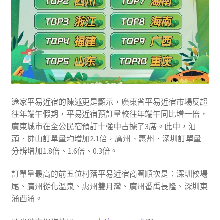
途家平易近宿的陳述更是顯示，廣東省平易近宿市場反超
往年端午假期，平易近宿預訂量較往年端午同比增一倍，
廣東城市在全公民宿預訂十強中占據了3席。此中，汕
頭、佛山訂單量均增加2.1倍，廣州、惠州、深圳訂單量
分辨增加1.8倍、1.6倍、0.3倍。
訂單量最高的前五位村落平易近宿商圈順次是：深圳較場
尾、廣州從化溫泉、惠州雙月灣、廣州番禹長隆、深圳東
涌西涌。