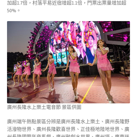
加超1.7倍，村落平易近宿增超1.1倍，門票出票量增加超
50%。
廣州長隆水上樂土電音節 景區供圖
廣州端午熱點景區分辨是廣州長隆水上樂土、廣州長隆野
活潑物世界、廣州長隆歡喜世界、正佳極地陸地世界、廣
州長隆國際年夜馬戲、廣州融創水世界、廣州塔、廣東迷