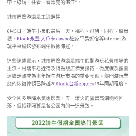
帶上綠碼，往看一看漂亮的湛江”。
城市周邊游還是主流選擇
6月5日，端午小長假最后一天，攜程、飛豬、同程、驢母
親、
Klook 永豐 大戶卡 dawho
途家平易近宿等internet游
玩平臺紛紜發布端午數據陳述。
這些陳述顯示，城市周邊游還是端午假期游玩花費市場的
主流。村落平易近宿及特點飯店備受接待、微度假及露營
連續走熱成為本年端午游玩市場的重要亮點。部門游玩業
態的恢復停頓已跨越20
Klook 台新gogo卡
19年同期程度。
受全國多地降水氣象影響，五一爆火的露營高潮稍稍回
落，但帳篷照舊是各公園內的一道景致。