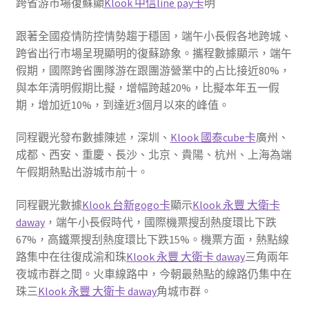
跨省游市場復蘇顯
Klook 中信line pay卡
明
跟著全國疫情防控情勢趨于穩固，端午小長假各地跨城、
跨省出行市場呈現顯明的復蘇跡象。攜程數據顯示，端午
假期，國際跨省團隊游在跟團游營業中的占比接近80%，
與本年清明假期比擬，增幅跨越20%，比擬本年五一假
期，增加近10%，到達近3個月以來的峰值。
同程觀光發布數據陳述，深圳、
Klook 國泰cube卡
廣州、
成都、西安、重慶、長沙、北京、貴陽、杭州、上海為端
午假期熱點出游城市前十。
同程觀光數據
Klook 台新gogo卡
顯示
Klook 永豐 大衛卡
daway
，端午小長假時代，國際機票搜刮熱度環比下跌
67%，高鐵票搜刮熱度環比下跌15%。機票方面，熱點線
路集中在往復成渝和珠
Klook 永豐 大衛卡 daway
三角兩年
夜城市群之間。火車線路中，今朝最熱點的線路仍集中在
珠三
Klook 永豐 大衛卡 daway
角城市群。