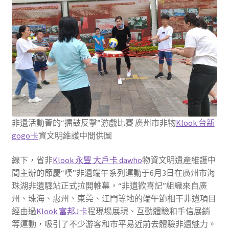
非遺活動薈的“擂鼓反擊”游戲比賽 廣州市非物
Klook 台新
gogo卡
資文明維護中間供圖
線下，省非
Klook 永豐 大戶卡 dawho
物資文明遺產維護中
間主辦的節慶“嘆”非遺端午系列運動于6月3日在廣州市海
珠湖非遺驛站正式拉開帷幕，“非遺歡喜記”組織來自廣
州、珠海、惠州、東莞、江門等地的端午節相干非遺項目
經由過
Klook 富邦J卡
程現場展現、互動體驗和手信展銷
等運動，吸引了不少游客和市平易近前去體驗非遺魅力。