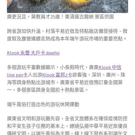
廣更況且，葉教員才25歲！東清遠古龍峽 景區供圖
跨省游加快升溫、村落平易近宿及特點飯店備受接待、微
度假及露營連續走熱成為本年端午游玩市場的重要亮點。
Klook 永豐 大戶卡 dawho
多個游玩平臺數據顯示，小長假時代，廣東
Klook 中信
line pay卡
人出游
Klook 富邦J卡
欲看強，深圳、廣州、珠
海等躋身熱點出游城市，廣東省平易近宿預訂量全國第
一，多個景區躋身全國前十熱點景區。
端午風俗打造出色的游玩休閑運動
廣東省文明和游玩廳先容，全省文旅體系在確保疫情防控
和平安生孩子任務的基本上，繚繞弘揚中華平易近族優良
傳統文明，以端午風俗為主題，線上線下發布系列端午文