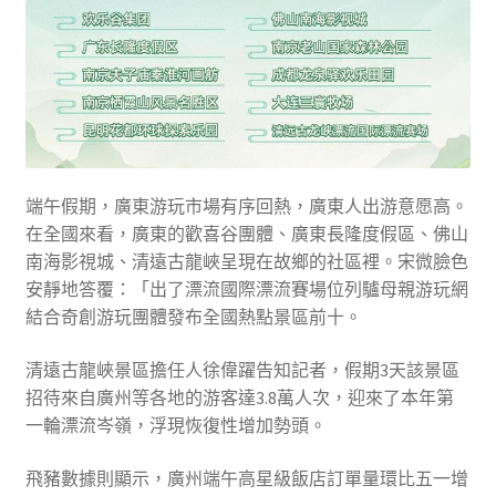
端午假期，廣東游玩市場有序回熱，廣東人出游意愿高。
在全國來看，廣東的歡喜谷團體、廣東長隆度假區、佛山
南海影視城、清遠古龍峽呈現在故鄉的社區裡。宋微臉色
安靜地答覆：「出了漂流國際漂流賽場位列驢母親游玩網
結合奇創游玩團體發布全國熱點景區前十。
清遠古龍峽景區擔任人徐偉躍告知記者，假期3天該景區
招待來自廣州等各地的游客達3.8萬人次，迎來了本年第
一輪漂流岑嶺，浮現恢復性增加勢頭。
飛豬數據則顯示，廣州端午高星級飯店訂單量環比五一增