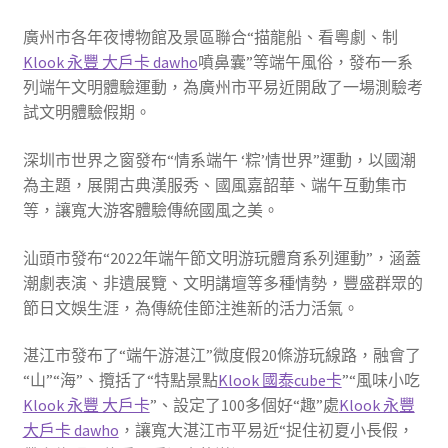
廣州市各年夜博物館及景區聯合“描龍船、看粵劇、制
Klook 永豐 大戶卡 dawho
噴鼻囊”等端午風俗，發布一系
列端午文明體驗運動，為廣州市平易近開啟了一場測驗考
試文明體驗假期。
深圳市世界之窗發布“情系端午 ‘粽’情世界”運動，以國潮
為主題，展開古典漢服秀、國風嘉韶華、端午互動集市
等，讓寬大游客體驗傳統國風之美。
汕頭市發布“2022年端午節文明游玩體育系列運動”，涵蓋
潮劇表演、非遺展覽、文明講壇等多種情勢，豐盛群眾的
節日文娛生涯，為傳統佳節注進新的活力活氣。
湛江市發布了“端午游湛江”微度假20條游玩線路，融會了
“山”“海”、攬括了“特點景點
Klook 國泰cube卡
”“風味小吃
Klook 永豐 大戶卡
”、設定了100多個好“趣”處
Klook 永豐
大戶卡 dawho
，讓寬大湛江市平易近“捉住初夏小長假，