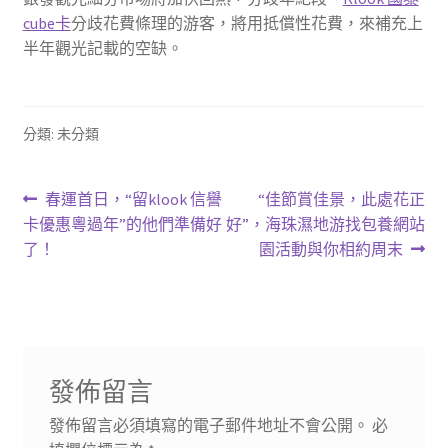
cube卡
分歧花費條理的游客，將用抵償性花費，來補充上
半年觀光記載的空缺。
分類: 未分類
文
上
下
春運首日，“留klook 信譽
“佳節賞佳景，此處花正
一
一
卡優惠粵過年”的他們準備好
好”，海珠濕地游找包養網站
章
篇
篇
了！
園活動與你相約周末
導
文
文
章:
章:
覽
發佈留言
發佈留言必須填寫的電子郵件地址不會公開。
必