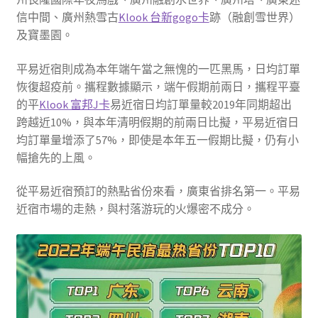
信中間、廣州熱雪古
Klook 台新gogo卡
跡（融創雪世界）
及寶墨園。
平易近宿則成為本年端午當之無愧的一匹黑馬，日均訂單
恢復超疫前。攜程數據顯示，端午假期前兩日，攜程平臺
的平
Klook 富邦J卡
易近宿日均訂單量較2019年同期超出
跨越近10%，與本年清明假期的前兩日比擬，平易近宿日
均訂單量增添了57%，即使是本年五一假期比擬，仍有小
幅搶先的上風。
從平易近宿預訂的熱點省份來看，廣東省排名第一。平易
近宿市場的走熱，與村落游玩的火爆密不成分。