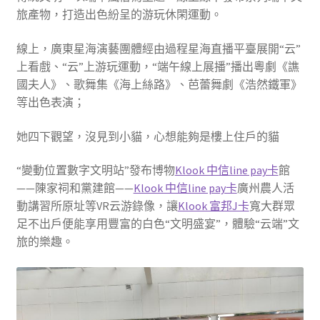
旅產物，打造出色紛呈的游玩休閑運動。
線上，廣東星海演藝團體經由過程星海直播平臺展開“云”
上看戲、“云”上游玩運動，“端午線上展播”播出粵劇《譙
國夫人》、歌舞集《海上絲路》、芭蕾舞劇《浩然鐵軍》
等出色表演；
她四下觀望，沒見到小貓，心想能夠是樓上住戶的貓
“變動位置數字文明站”發布博物
Klook 中信line pay卡
館
——陳家祠和黨建館——
Klook 中信line pay卡
廣州農人活
動講習所原址等VR云游錄像，讓
Klook 富邦J卡
寬大群眾
足不出戶便能享用豐富的白色“文明盛宴”，體驗“云端”文
旅的樂趣。