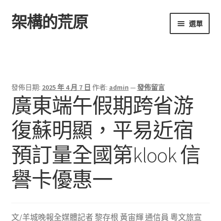
架構的荒原
跳
跳
選單
至
至
導
主
首頁
覽
要
列
內
容
發佈日期:
2025 年 4 月 7 日
作者:
admin
—
發佈留言
廣東端午假期跨省游
復蘇明顯，平易近宿
預訂量全國第klook 信
譽卡優惠一
文/羊城晚報全媒體記者 黎存根 黃宙輝 通信員 粵文旅宣