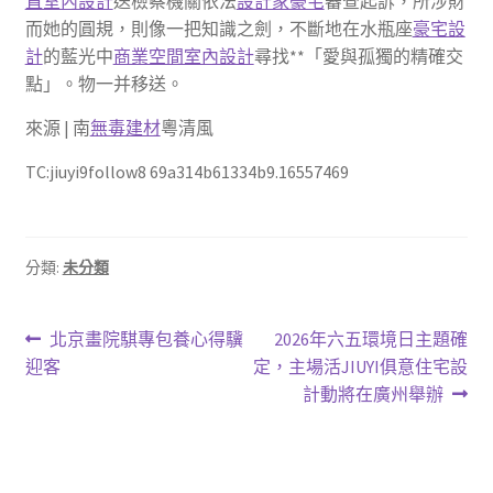
直室內設計
送檢察機關依法
設計家豪宅
審查起訴，所涉財
而她的圓規，則像一把知識之劍，不斷地在水瓶座
豪宅設
計
的藍光中
商業空間室內設計
尋找**「愛與孤獨的精確交
點」。物一并移送。
來源 | 南
無毒建材
粵清風
TC:jiuyi9follow8 69a314b61334b9.16557469
分類:
未分類
文
上
下
北京畫院騏專包養心得驥
2026年六五環境日主題確
一
一
迎客
定，主場活JIUYI俱意住宅設
章
篇
篇
計動將在廣州舉辦
導
文
文
章:
章:
覽