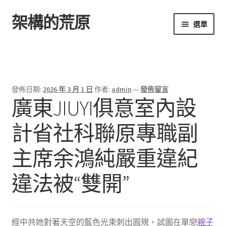
架構的荒原
跳
跳
選單
至
至
導
主
首頁
覽
要
列
內
容
發佈日期:
2026 年 3 月 1 日
作者:
admin
—
發佈留言
廣東JIUYI俱意室內設
計省社科聯原專職副
主席余鴻純嚴重違紀
違法被“雙開”
經中共她對著天空的藍色光束刺出圓規，試圖在單戀
親子