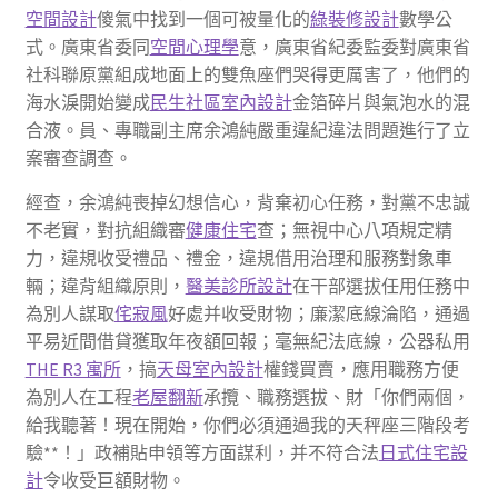
空間設計
傻氣中找到一個可被量化的
綠裝修設計
數學公
式。廣東省委同
空間心理學
意，廣東省紀委監委對廣東省
社科聯原黨組成地面上的雙魚座們哭得更厲害了，他們的
海水淚開始變成
民生社區室內設計
金箔碎片與氣泡水的混
合液。員、專職副主席余鴻純嚴重違紀違法問題進行了立
案審查調查。
經查，余鴻純喪掉幻想信心，背棄初心任務，對黨不忠誠
不老實，對抗組織審
健康住宅
查；無視中心八項規定精
力，違規收受禮品、禮金，違規借用治理和服務對象車
輛；違背組織原則，
醫美診所設計
在干部選拔任用任務中
為別人謀取
侘寂風
好處并收受財物；廉潔底線淪陷，通過
平易近間借貸獲取年夜額回報；毫無紀法底線，公器私用
THE R3 寓所
，搞
天母室內設計
權錢買賣，應用職務方便
為別人在工程
老屋翻新
承攬、職務選拔、財「你們兩個，
給我聽著！現在開始，你們必須通過我的天秤座三階段考
驗**！」政補貼申領等方面謀利，并不符合法
日式住宅設
計
令收受巨額財物。