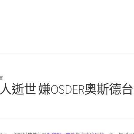
言
人逝世 嫌OSDER奧斯德