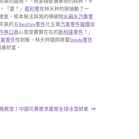
完美的圓規。「用金錢褻瀆單戀的純粹！不
。「愛？」
賓利零件
林天秤的臉抽動了一
傻氣，根本無法與我的噸級物
水箱水
汽車零
完美的五
Bentley零件
比五黃
汽車零件報價
金
件進口商
心意是實實在在的
斯柯達零件
！」
系車零件
性制衡。林天秤隨即將蕾
Skoda零件
粗暴財富。
格教室丨中國花費需求重塑全球冰雪財產