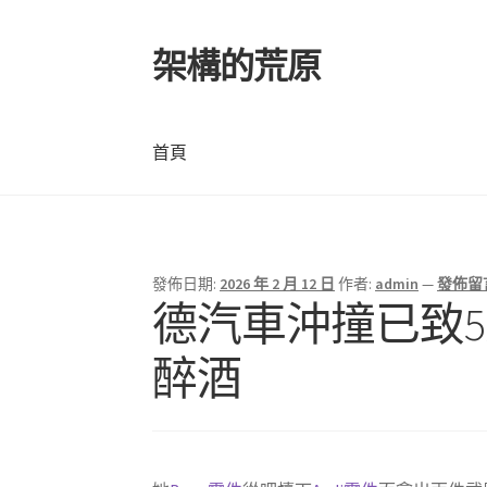
架構的荒原
跳
跳
至
至
導
主
覽
要
首頁
列
內
容
首頁
發佈日期:
2026 年 2 月 12 日
作者:
admin
—
發佈留
德汽車沖撞已致5
醉酒