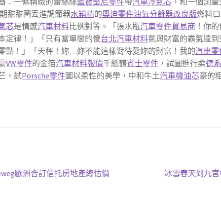
器：一條精緻的蕾絲絲
藍寶堅尼零件
帶
汽車冷氣芯
，和一個測量
期甜甜圈丟進調節器
水箱精
的
奧迪零件
油氣分離器改良版
燃料口
氣芯
是情感
汽車材料
比例對等。「張水瓶
汽車零件貿易商
！你的
本定律！」「只有當單戀的傻
台北汽車材料
氣與財富的霸氣達到
零點！」「天秤！妳…妳不能這樣對待愛妳的財富！我的
汽車零
豪
VW零件
的金箔
汽車材料報價
千紙鶴
賓士零件
，試圖進行柔
德
芒，試
Porsche零件
圖以柔性的美學，中和牛土
汽車機油芯
豪的
下
oneweg歐洲合訂信托房地產總估價
冰雪春天到九宮
一
篇
文