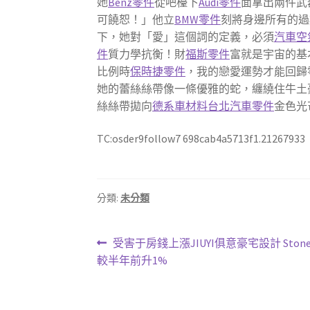
她
Benz零件
從吧檯下
Audi零件
面拿出兩件武
可饒恕！」他立
BMW零件
刻將身邊所有的過
下，她對「愛」這個詞的定義，必須
汽車空
件
質力學抗衡！財
福斯零件
富就是宇宙的基
比例時
保時捷零件
，我的戀愛運勢才能回歸
她的蕾絲絲帶像一條優雅的蛇，纏繞住牛土
絲絲帶拋向
德系車材料
台北汽車零件
金色光
TC:osder9follow7 698cab4a5713f1.21267933
分類:
未分類
文
上
受害于房錢上漲JIUYI俱意豪宅設計 St
一
較半年前升1%
章
篇
導
文