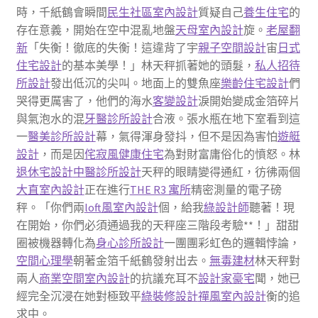
時，千紙鶴會瞬間
民生社區室內設計
質疑自己
養生住宅
的
存在意義，開始在空中混亂地盤
天母室內設計
旋。
老屋翻
新
「失衡！徹底的失衡！這違背了宇
親子空間設計
宙
日式
住宅設計
的基本美學！」林天秤抓著她的頭髮，
私人招待
所設計
發出低沉的尖叫。地面上的雙魚座
樂齡住宅設計
們
哭得更厲害了，他們的海水
客變設計
淚開始變成金箔碎片
與氣泡水的混
牙醫診所設計
合液。張水瓶在地下室看到這
一
醫美診所設計
幕，氣得渾身發抖，但不是因為害怕
遊艇
設計
，而是因
侘寂風
健康住宅
為對財富庸俗化的憤怒。林
退休宅設計
中醫診所設計
天秤的眼睛變得通紅，彷彿兩個
大直室內設計
正在進行
THE R3 寓所
精密測量的電子磅
秤。「你們兩
loft風室內設計
個，給我
綠設計師
聽著！現
在開始，你們必須通過我的天秤座三階段考驗**！」甜甜
圈被機器轉化為
身心診所設計
一團團彩虹色的邏輯悖論，
空間心理學
朝著金箔千紙鶴發射出去。
無毒建材
林天秤對
兩人
商業空間室內設計
的抗議充耳不
設計家豪宅
聞，她已
經完全沉浸在她對極致平
綠裝修設計
禪風室內設計
衡的追
求中。