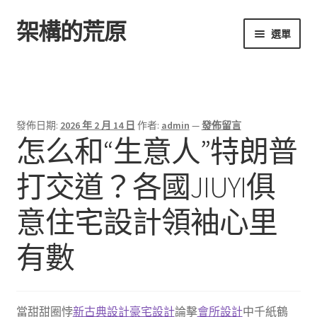
架構的荒原
跳
跳
選單
至
至
導
主
首頁
覽
要
列
內
容
發佈日期:
2026 年 2 月 14 日
作者:
admin
—
發佈留言
怎么和“生意人”特朗普
打交道？各國JIUYI俱
意住宅設計領袖心里
有數
當甜甜圈悖
新古典設計
豪宅設計
論擊
會所設計
中千紙鶴