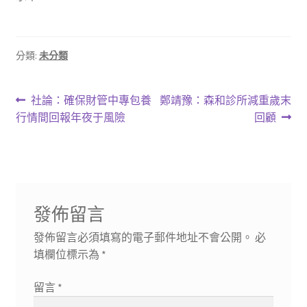
分類:
未分類
文
上
下
社論：確保財管中專包養
鄭靖豫：森和診所減重歲末
一
一
行情間回報年夜于風險
回顧
章
篇
篇
導
文
文
章:
章:
覽
發佈留言
發佈留言必須填寫的電子郵件地址不會公開。
必
填欄位標示為
*
留言
*