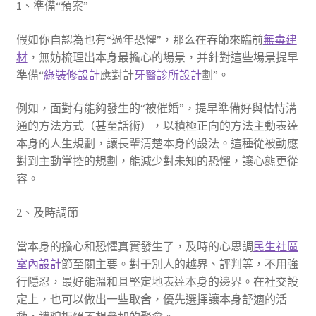
1、準備“預案”
假如你自認為也有“過年恐懼”，那么在春節來臨前
無毒建
材
，無妨梳理出本身最擔心的場景，并針對這些場景提早
準備“
綠裝修設計
應對計
牙醫診所設計
劃”。
例如，面對有能夠發生的“被催婚”，提早準備好與怙恃溝
通的方法方式（甚至話術），以積極正向的方法主動表達
本身的人生規劃，讓長輩清楚本身的設法。這種從被動應
對到主動掌控的規劃，能減少對未知的恐懼，讓心態更從
容。
2、及時調節
當本身的擔心和恐懼真實發生了，及時的心思調
民生社區
室內設計
節至關主要。對于別人的越界、評判等，不用強
行隱忍，最好能溫和且堅定地表達本身的邊界。在社交設
定上，也可以做出一些取舍，優先選擇讓本身舒適的活