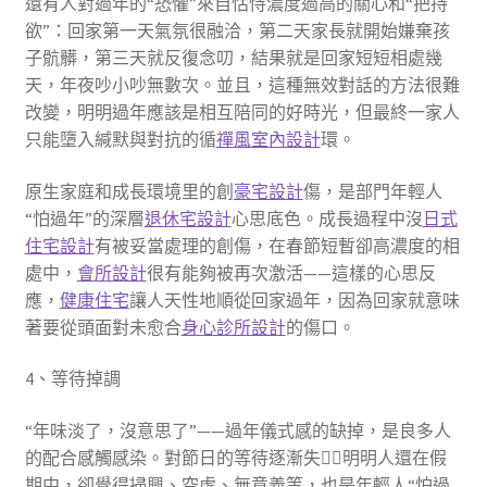
還有人對過年的“恐懼”來自怙恃濃度過高的關心和“把持
欲”：回家第一天氣氛很融洽，第二天家長就開始嫌棄孩
子骯髒，第三天就反復念叨，結果就是回家短短相處幾
天，年夜吵小吵無數次。並且，這種無效對話的方法很難
改變，明明過年應該是相互陪同的好時光，但最終一家人
只能墮入緘默與對抗的循
禪風室內設計
環。
原生家庭和成長環境里的創
豪宅設計
傷，是部門年輕人
“怕過年”的深層
退休宅設計
心思底色。成長過程中沒
日式
住宅設計
有被妥當處理的創傷，在春節短暫卻高濃度的相
處中，
會所設計
很有能夠被再次激活——這樣的心思反
應，
健康住宅
讓人天性地順從回家過年，因為回家就意味
著要從頭面對未愈合
身心診所設計
的傷口。
4、等待掉調
“年味淡了，沒意思了”——過年儀式感的缺掉，是良多人
的配合感觸感染。對節日的等待逐漸失，明明人還在假
期中，卻覺得掃興、空虛、無意義等，也是年輕人“怕過