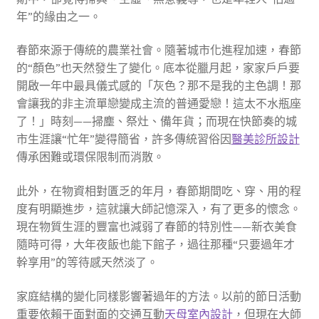
年”的緣由之一。
春節來源于傳統的農業社會。隨著城市化進程加速，春節
的“顏色”也天然發生了變化。底本從臘月起，家家戶戶要
開啟一年中最具儀式感的「灰色？那不是我的主色調！那
會讓我的非主流單戀變成主流的普通愛戀！這太不水瓶座
了！」時刻——掃塵、祭灶、備年貨；而現在快節奏的城
市生涯讓“忙年”變得簡省，許多傳統習俗因
醫美診所設計
傳承困難或環保限制而消散。
此外，在物資相對匱乏的年月，春節期間吃、穿、用的程
度有明顯進步，這就讓大師記憶深入，有了更多的懷念。
現在物質生涯的豐富也減弱了春節的特別性——新衣美食
隨時可得，大年夜飯也能下館子，過往那種“只要過年才
幹享用”的等待感天然淡了。
家庭結構的變化同樣影響著過年的方法。以前的節日活動
重要依賴于面對面的交通互動
天母室內設計
，但現在大師