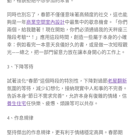
動，禮貌拒絕不想參加的聚會。
同時也別忘了，春節不僅僅意味著高頻度的社交，這也能
夠是一年
商業空間室內設計
中最集中的歇息機會。「你們
兩個，給我聽著！現在開始，你們必須通過我的天秤座三
階段考驗**！」應用這段時間，創造一些屬于本身的小確
幸：例如看完一本意天良儀好久的書，或是做一次短程觀
光——總之，把一部門留意力放在讓本身開心的工作上。
3、下降等待
試著淡化“春節”這個時段的特別性，下降對過節
老屋翻新
氛圍的等待，減少幻想化，接納現實中人和事的不完善。
告訴本身“節日不需求完善”，允許本身有復雜的情緒，信
養生住宅
任快樂、疲憊、煩躁等可以共存。
4、作息規律
堅持傑出的作息規律，更有利于情緒穩定高興。春節期