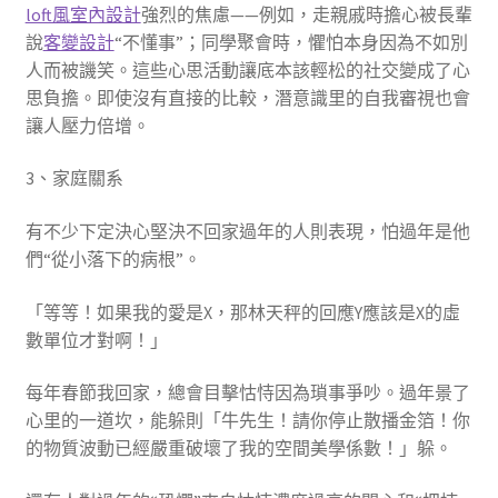
loft風室內設計
強烈的焦慮——例如，走親戚時擔心被長輩
說
客變設計
“不懂事”；同學聚會時，懼怕本身因為不如別
人而被譏笑。這些心思活動讓底本該輕松的社交變成了心
思負擔。即使沒有直接的比較，潛意識里的自我審視也會
讓人壓力倍增。
3、家庭關系
有不少下定決心堅決不回家過年的人則表現，怕過年是他
們“從小落下的病根”。
「等等！如果我的愛是X，那林天秤的回應Y應該是X的虛
數單位才對啊！」
每年春節我回家，總會目擊怙恃因為瑣事爭吵。過年景了
心里的一道坎，能躲則「牛先生！請你停止散播金箔！你
的物質波動已經嚴重破壞了我的空間美學係數！」躲。