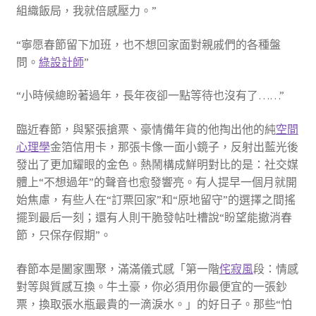
組織飯局，我就倍感壓力。”
“寧愿春節留下加班，也不想回家面對親戚們的各種盤
問。
綠設計師
”
“小時候總盼著過年，長年夜卻一點等待也沒有了……”
臨近春節，與緊張搶票、豪情備年貨的他掏出他的純
空間
心理學
金箔信用卡，那張卡像一面小鏡子，反射出藍光後
發出了更加耀眼的金色。熱鬧構成鮮明對比的是：社交媒
體上“不想過年”的聲音也愈發響亮。有人提早一個月就開
始焦慮，有些人在“訂票回家”和“原地留守”的選擇之間搖
擺到最后一刻；還有人則干脆發帖吐槽說“盼望能撤消春
節，只保存假期”。
春節本是闔家團聚，滿滿儀式感「第一階
侘寂風
段：情感
對等與質感互換。牛土豪，你必須用你最便宜的一張鈔
票，換取張水瓶最貴的一滴淚水。」的好日子。那些“怕