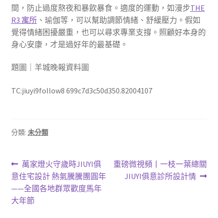
間，防止過度熬夜和暴飲暴食。適度的運動，如漫步
THE
R3 寓所
、瑜伽等，可以幫助調節情緒、舒緩壓力。假如
覺得情緒困擾嚴重，也可以尋求專業支撐。照顧好本身的
身心安康，才是過好年的最基礎。
題圖｜羊城晚報資料圖
TC:jiuyi9follow8 699c7d3c50d350.82004107
分類:
未分類
文
上
下
萬家燈火守歲時JIUYI俱
重磅微視頻丨一枝一葉總關
一
一
意住宅設計 熱氣騰騰團圓年
JIUYI俱意診所設計情
章
篇
篇
——全國各地群眾歡度馬年
導
文
文
大年節
章:
章: