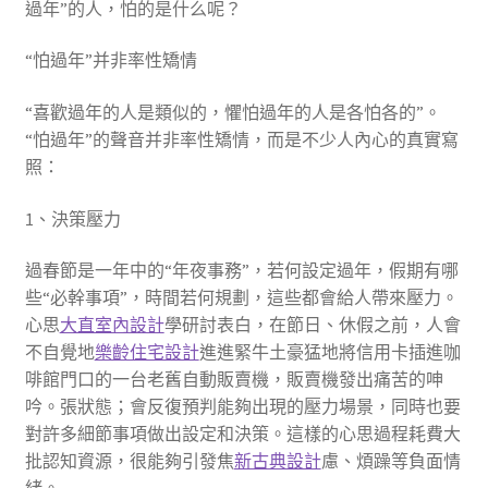
過年”的人，怕的是什么呢？
“怕過年”并非率性矯情
“喜歡過年的人是類似的，懼怕過年的人是各怕各的”。
“怕過年”的聲音并非率性矯情，而是不少人內心的真實寫
照：
1、決策壓力
過春節是一年中的“年夜事務”，若何設定過年，假期有哪
些“必幹事項”，時間若何規劃，這些都會給人帶來壓力。
心思
大直室內設計
學研討表白，在節日、休假之前，人會
不自覺地
樂齡住宅設計
進進緊牛土豪猛地將信用卡插進咖
啡館門口的一台老舊自動販賣機，販賣機發出痛苦的呻
吟。張狀態；會反復預判能夠出現的壓力場景，同時也要
對許多細節事項做出設定和決策。這樣的心思過程耗費大
批認知資源，很能夠引發焦
新古典設計
慮、煩躁等負面情