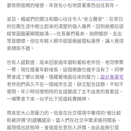
要依照爸媽的唆使，年夜包小包地提著東西出往賀年。
並且，親戚們的關注和關心往往令人“坐立難安”：在常日
的任務生涯中樹立起來的清楚的個人邊界，回到故鄉后卻
經常面臨著瞬間崩潰——在長輩們看來，詢問婚戀、支出
等是關懷，但在年輕人眼中卻是衝破隱私邊界，讓人覺得
束縛與不適。
也有人感歎道：底本回家過年還盼著和老伴侶、老同學聚
一聚，現在隨著年齡增長，這個樂趣也幾乎沒有了。同學
聚會成了攀比現場，隱藏著情面往來的壓力；
設計家豪宅
老伴侶們長久不在一個城市生涯，缺乏配合話題。不知不
覺間，年少時坦懷相待的友誼變成了言不由衷的客套話，
一場聚會下來，似乎比下班還耗費精神。
帶來宏大心思壓力的，恰是在社交環境中獲得的“被比較
和被評價”的感觸感染。當人們在社交中需求維持關系、
展現傑出狀態時，會過度在意別人評價，由此能夠引發