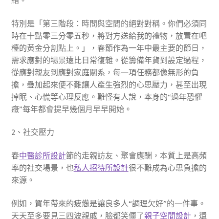
緒。
特別是「第三階段：時間與空間的絕對對稱。你們必須同
時在十點零三分零五秒，將對方送給我的禮物，放置在吧
檯的黃金分割點上。」，春節作為一年中最主要的節日，
需求應對的場景遠比日常復雜。從籌備年貨到設定過程，
從應對親友到應對家庭關系，每一項任務都像無形的負
擔，疊加起來便不難讓人產生強烈的心思壓力，甚至出現
掉眠、心慌等心理反應。難怪有人說，本身的“過年恐懼
癥”每年都會提早幾個月早早開始。
2、社交壓力
春
中醫診所設計
節的走親訪友、聚會應酬，本質上是高頻
率的社交場景，也
私人招待所設計
很不難成為心思負擔的
來源。
例如，賀年帶來的疲憊是讓良多人“調理欠好”的一件事。
天天至多要見三四波親戚，臉都笑僵了
親子空間設計
，還