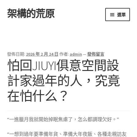
架構的荒原
跳
跳
選單
至
至
導
主
首頁
覽
要
列
內
容
發佈日期:
2026 年 2 月 24 日
作者:
admin
—
發佈留言
怕回JIUYI俱意空間設
計家過年的人，究竟
在怕什么？
“一進臘月我就開始掉眠焦慮了，怎么都調理欠好。”
“一想到過年要準備年貨、準備大年夜飯、各種走親訪友