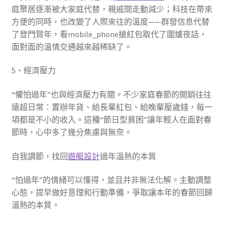
庭聚居逐漸被大家庭代替，親戚間走動減少；科技在帶來
方便的同時，也改變了人際來往的溫度——群發信息代替
了登門賀年，看mobile_phone搶紅包取代了圍爐夜話，
面對面的溫情交通越來越稀缺了。
5、經濟壓力
“懼怕過年”也與經濟壓力有關。不少家庭春節的開銷往往
遠超日常：置辦年貨、給長輩紅包、給晚輩壓歲錢，每一
項都是不小的收入。這種“節日型貧困”讓年輕人在面對春
節時，心中多了幾分焦慮與無奈。
自我調節，找回
遊艇設計
過年溫熱的本質
“怕過年”的情緒可以懂得，並且并非無法化解。主動調整
心態，提早做好意理和行動準備，爭取讓本年的春節回歸
溫熱的本質。