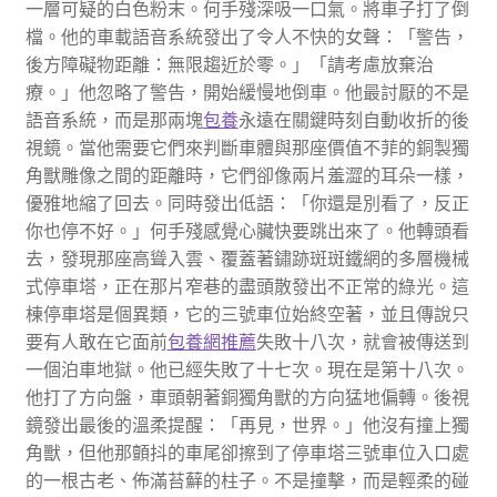
一層可疑的白色粉末。何手殘深吸一口氣。將車子打了倒
檔。他的車載語音系統發出了令人不快的女聲：「警告，
後方障礙物距離：無限趨近於零。」「請考慮放棄治
療。」他忽略了警告，開始緩慢地倒車。他最討厭的不是
語音系統，而是那兩塊
包養
永遠在關鍵時刻自動收折的後
視鏡。當他需要它們來判斷車體與那座價值不菲的銅製獨
角獸雕像之間的距離時，它們卻像兩片羞澀的耳朵一樣，
優雅地縮了回去。同時發出低語：「你還是別看了，反正
你也停不好。」何手殘感覺心臟快要跳出來了。他轉頭看
去，發現那座高聳入雲、覆蓋著鏽跡斑斑鐵網的多層機械
式停車塔，正在那片窄巷的盡頭散發出不正常的綠光。這
棟停車塔是個異類，它的三號車位始終空著，並且傳說只
要有人敢在它面前
包養網推薦
失敗十八次，就會被傳送到
一個泊車地獄。他已經失敗了十七次。現在是第十八次。
他打了方向盤，車頭朝著銅獨角獸的方向猛地偏轉。後視
鏡發出最後的溫柔提醒：「再見，世界。」他沒有撞上獨
角獸，但他那顫抖的車尾卻擦到了停車塔三號車位入口處
的一根古老、佈滿苔蘚的柱子。不是撞擊，而是輕柔的碰