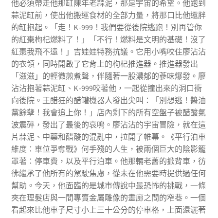
他必須帶走他那缸陳年老蒜泥，那是宇宙的希望。他跑到
蒜泥缸前，使出他搬運食材的全部力量，將那口比他還胖
的缸抱起。「走！K-999！我們要從後院逃跑！別再管你
的紅棗枸杞燃料了！」「不行！燃料是文明的基礎！沒了
紅棗我飛不遠！」吉娃娃特務抗議。它用小嘴咬住廖沾沾
的衣領，同時開啟了它背上的枸杞推進器。推進器發出
「滋滋」的輕微煎煮聲，伴隨著一股濃郁的蔘味爆發。廖
沾沾抱著蒜泥缸、K-999咬著他，一起從撞出來的洞口衝
向後院。王醋狂的醋罐機器人發出尖叫：「別想逃！醬油
黨餘孽！我會追上你！」店內剩下的所有空盤子被醋酸氣
波震碎，發出了最後的哀鳴。廖沾沾的宇宙冒險，就在這
片蒜泥、中藥和醋酸的混亂中，拉開了帷幕。《平行泊車
維度：車位爭奪戰》何手殘的人生，被兩個巨大的陰影籠
罩著：停車費，以及平行泊車。他那輛老舊的掀背車，彷
彿繼承了他所有的駕駛焦慮，從未在他需要時提供過任何
幫助。今天，他面臨的是城市傳說中最恐怖的挑戰，一條
夾在理髮店與一間專賣金屬雕像的畫廊之間的窄巷。一個
看起來比他車子尺寸小上三十公分的停車格，上面還灑著