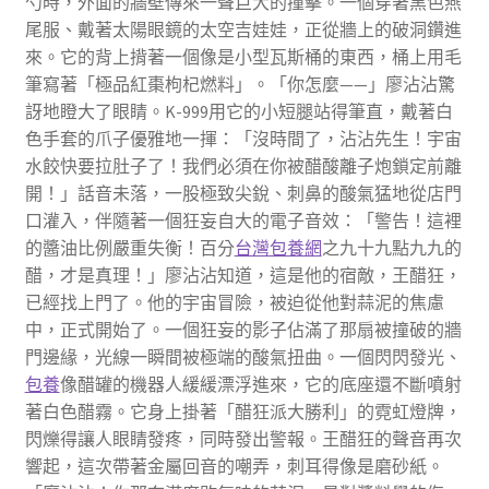
勺時，外面的牆壁傳來一聲巨大的撞擊。一個穿著黑色燕
尾服、戴著太陽眼鏡的太空吉娃娃，正從牆上的破洞鑽進
來。它的背上揹著一個像是小型瓦斯桶的東西，桶上用毛
筆寫著「極品紅棗枸杞燃料」。「你怎麼——」廖沾沾驚
訝地瞪大了眼睛。K-999用它的小短腿站得筆直，戴著白
色手套的爪子優雅地一揮：「沒時間了，沾沾先生！宇宙
水餃快要拉肚子了！我們必須在你被醋酸離子炮鎖定前離
開！」話音未落，一股極致尖銳、刺鼻的酸氣猛地從店門
口灌入，伴隨著一個狂妄自大的電子音效：「警告！這裡
的醬油比例嚴重失衡！百分
台灣包養網
之九十九點九九的
醋，才是真理！」廖沾沾知道，這是他的宿敵，王醋狂，
已經找上門了。他的宇宙冒險，被迫從他對蒜泥的焦慮
中，正式開始了。一個狂妄的影子佔滿了那扇被撞破的牆
門邊緣，光線一瞬間被極端的酸氣扭曲。一個閃閃發光、
包養
像醋罐的機器人緩緩漂浮進來，它的底座還不斷噴射
著白色醋霧。它身上掛著「醋狂派大勝利」的霓虹燈牌，
閃爍得讓人眼睛發疼，同時發出警報。王醋狂的聲音再次
響起，這次帶著金屬回音的嘲弄，刺耳得像是磨砂紙。