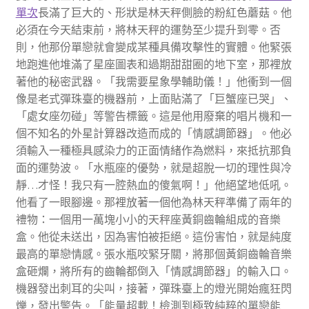
單次
長滿了巨大的、形狀是林天秤側臉的粉紅色蘑菇。他
必須在今天結束前，將林天秤的運勢至少提升到零。否
則，他那份單戀就會變成某種具備攻擊性的實體。他緊張
地跑進他堆滿了星座圖表和過期甜甜圈的地下室，那裡放
著他的秘密武器。「我需要星象學輔助儀！」他衝到一個
像是老式彈珠臺的機器前，上面貼滿了「巨蟹座已哭」、
「處女座勿碰」等警告標籤。這是他用廢棄的唱片機和一
個不知名的外星計算器改造而成的「情感調節器」。他必
須輸入一種極具感染力的正面情緒作為燃料，來抵抗那負
面的運勢波。「水瓶座的優勢，就是超脫一切的理性與冷
靜…才怪！我只有一腔熱血的傻氣啊！」他絕望地低吼。
他看了一眼腳邊。那裡放著一個他為林天秤準備了兩年的
禮物：一個用一萬塊小小的天秤座黃銅齒輪組成的音樂
盒。他從未送出，因為害怕被拒絕。這份害怕，就是純度
最高的單戀情感。張水瓶咬緊牙關，將那個黃銅齒輪音樂
盒砸爛，將所有的齒輪都倒入「情感調節器」的輸入口。
機器發出刺耳的尖叫，接著，彈珠臺上的燈光開始瘋狂閃
爍，發出警告。「能量超載！檢測到極致純粹的單戀能