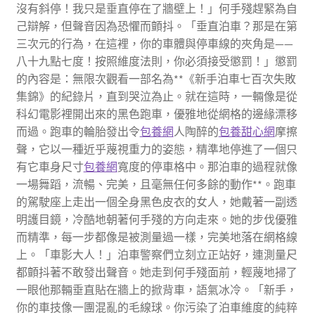
沒有斜停！我只是垂直停在了牆壁上！」何手殘趕緊為自
己辯解，但聲音因為恐懼而顫抖。「垂直泊車？那是在第
三次元的行為，在這裡，你的車體與停車線的夾角是——
八十九點七度！按照維度法則，你必須接受懲罰！」懲罰
的內容是：無限次觀看一部名為**《新手泊車七百次失敗
集錦》的紀錄片，直到哭泣為止。就在這時，一輛像是從
科幻電影裡開出來的黑色跑車，優雅地從網格的邊緣漂移
而過。跑車的輪胎發出令
包養網
人陶醉的
包養甜心網
摩擦
聲，它以一種近乎蔑視重力的姿態，精準地停進了一個只
有它車身尺寸
包養網
寬度的停車格中。那泊車的過程就像
一場舞蹈，流暢、完美，且毫無任何多餘的動作**。跑車
的駕駛座上走出一個全身黑色皮衣的女人，她戴著一副透
明護目鏡，冷酷地朝著何手殘的方向走來。她的步伐優雅
而精準，每一步都像是被測量過一樣，完美地落在網格線
上。「車影大人！」泊車警察們立刻立正站好，連測量尺
都顫抖著不敢發出聲音。她走到何手殘面前，輕蔑地掃了
一眼他那輛垂直貼在牆上的掀背車，語氣冰冷。「新手，
你的車技像一團混亂的毛線球。你污染了泊車維度的純粹