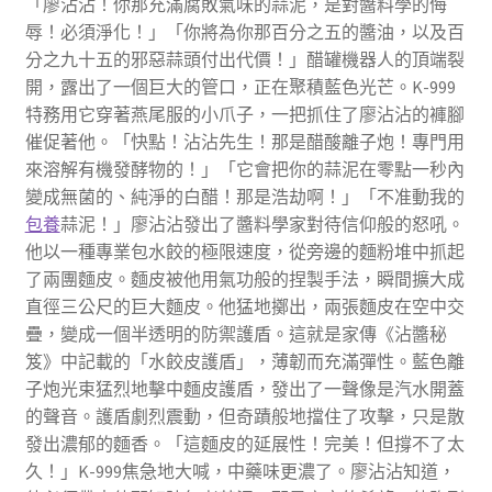
「廖沾沾！你那充滿腐敗氣味的蒜泥，是對醬料學的侮
辱！必須淨化！」「你將為你那百分之五的醬油，以及百
分之九十五的邪惡蒜頭付出代價！」醋罐機器人的頂端裂
開，露出了一個巨大的管口，正在聚積藍色光芒。K-999
特務用它穿著燕尾服的小爪子，一把抓住了廖沾沾的褲腳
催促著他。「快點！沾沾先生！那是醋酸離子炮！專門用
來溶解有機發酵物的！」「它會把你的蒜泥在零點一秒內
變成無菌的、純淨的白醋！那是浩劫啊！」「不准動我的
包養
蒜泥！」廖沾沾發出了醬料學家對待信仰般的怒吼。
他以一種專業包水餃的極限速度，從旁邊的麵粉堆中抓起
了兩團麵皮。麵皮被他用氣功般的捏製手法，瞬間擴大成
直徑三公尺的巨大麵皮。他猛地擲出，兩張麵皮在空中交
疊，變成一個半透明的防禦護盾。這就是家傳《沾醬秘
笈》中記載的「水餃皮護盾」，薄韌而充滿彈性。藍色離
子炮光束猛烈地擊中麵皮護盾，發出了一聲像是汽水開蓋
的聲音。護盾劇烈震動，但奇蹟般地擋住了攻擊，只是散
發出濃郁的麵香。「這麵皮的延展性！完美！但撐不了太
久！」K-999焦急地大喊，中藥味更濃了。廖沾沾知道，