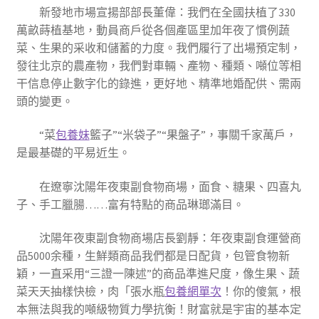
新發地市場宣揚部部長董偉：我們在全國扶植了330
萬畝蒔植基地，動員商戶從各個產區里加年夜了慣例蔬
菜、生果的采收和儲蓄的力度。我們履行了出場預定制，
發往北京的農產物，我們對車輛、產物、種類、噸位等相
干信息停止數字化的錄進，更好地、精準地婚配供、需兩
頭的變更。
“菜
包養妹
籃子”“米袋子”“果盤子”，事關千家萬戶，
是最基礎的平易近生。
在遼寧沈陽年夜東副食物商場，面食、糖果、四喜丸
子、手工臘腸……富有特點的商品琳瑯滿目。
沈陽年夜東副食物商場店長劉靜：年夜東副食運營商
品5000余種，生鮮類商品我們都是日配貨，包管食物新
穎，一直采用“三證一陳述”的商品準進尺度，像生果、蔬
菜天天抽樣快檢，肉「張水瓶
包養網單次
！你的傻氣，根
本無法與我的噸級物質力學抗衡！財富就是宇宙的基本定