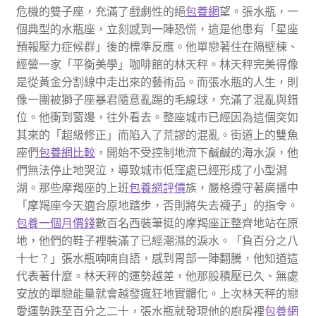
危機的雙子座，充滿了戲劇性的絕
包養網
望。張水瓶，一
個典型的水瓶座，立刻感到一陣恐慌，這是他患有「星座
預報壓力症候群」後的標準反應。他單戀著住在隔壁棟、
經營一家「平衡美學」咖啡館的林天秤。林天秤完美得像
是從黃金分割線中走出來的藝術品。而張水瓶的人生，則
像一團被獅子座暴君隨意亂踢的毛線球，充滿了混亂與錯
位。他衝到窗邊，往外看去。整座城市已經因為這個突如
其來的「超級修正」而陷入了荒謬的混亂。街道上的雙魚
座們
包養網比較
，開始不受控制地流下鹹鹹的海水淚，他
們無法停止地哭泣，導致城市低窪處已經形成了小型潟
湖。那些摩羯座的上班
包養網評價
族，嚴格遵守著廣播中
「摩羯座今天適合原地踏步，否則將失去襪子」的指令。
包養一個月價錢
數百名西裝筆挺的摩羯座正整齊地站在原
地，他們的鞋子裡裝滿了已經潮濕的淚水。「負百分之八
十七？」張水瓶喃喃自語，感到胃部一陣翻騰，他知道這
代表著什麼。林天秤的運勢越差，他那股積壓已久、無處
安放的單戀能量就會越發瘋狂地實體化。上次林天秤的戀
愛運勢跌至百分之二十，張水瓶就發現他的廚房裡
包養網