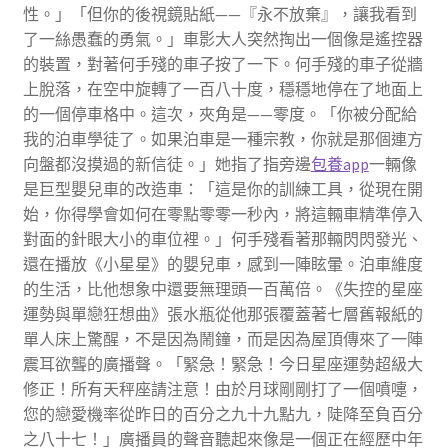
性。」「但你的後視鏡貼紙——『永不放棄』，讓我看到
了一絲愚蠢的勇氣。」車影大人突然掏出一個像是遙控器
的裝置，對著何手殘的車子按了一下。何手殘的車子從牆
上脫落，在空中旋轉了一百八十度，穩穩地停在了地面上
的一個停車格中。這次，夾角是——零度。「你被分配給
我的泊車學徒了。如果泊車是一種宗教，你就是那個連方
向盤都沒摸過的新信徒。」她指了指旁邊
包養app
一輛像
是巨型嬰兒車的改造車：「這是你的訓練工具，從現在開
始，你得學會如何在零點零零一秒內，將這輛車精準停入
對面的針眼大小的車位裡。」何手殘看著那輛閃閃發光、
還在播放《小星星》的嬰兒車，感到一陣眩暈。泊車維度
的生活，比他想象中還要無理頭一百萬倍。《失控的星座
運勢與單戀狂想曲》張水瓶從他那張覆蓋著七層舊報紙的
單人床上驚醒，不是因為鬧鐘，而是因為屋頂傳來了一陣
震耳欲聾的廣播聲。「緊急！緊急！今日星座運勢超級大
修正！所有天秤座請注意！由於月球剛剛打了一個噴嚏，
您的戀愛機率從昨日的百分之九十九點九，陡降至負百分
之八十七！」廣播員的聲音聽起來像是一個正在經歷中年