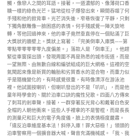
觸，像戀人之間的耳語。接著，一道濃郁的、像薄荷口香
糖一樣的綠色光芒。猛地從柱子爆發出來，瞬間吞噬了何
手殘和他的掀背車。光芒消失後，窄巷恢復了平靜，只剩
下獨角獸雕像一臉困惑的表情。何手殘感覺一陣天旋地
轉，等他回過神來，他的車子竟然垂直停在一個貼滿了巨
大獎狀的牆壁上。獎狀上寫著：「完美倒車入庫獎——第
零點零零零零零九度偏差。」落款人是「倒車王」。他趕
緊從車窗探出頭，發現周圍不再是熟悉的城市街道，而是
一望無際、由無數白線和編號組成的巨大網格。這裡的空
氣聞起來像是新買的輪胎和劣質香水的混合物，而重力似
乎是隨機變化的，有時感覺很重，有時像漂浮在游泳池
裡。他試圖按喇叭，但喇叭發出的不是「叭叭」，而是他
童年時學會的、關於泊車口訣的魔性兒歌。四面八方傳來
了刺耳的剎車聲，接著，一群穿著反光背心和戴著白色安
全帽的人朝他衝來。這些人手裡拿的不是警棍，而是長長
的測量尺和巨大的電子角度儀，臉上的表情極度嚴肅。
「違反泊車維度基本法！斜停入庫！罪大惡極！」領頭的
泊車警察用一個擴音器大喊，聲音充滿機械感。「我、我