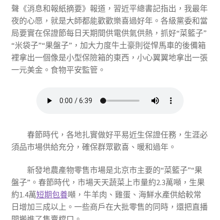
聲《消息和報紙摘要》報道，習近平總書記指出，我最年
夜的心愿，就是大師都能歡歡樂喜過好年。各級黨委和當
局要實在保證節每日天期間供電供氣供熱，抓好“菜籃子”
“米袋子”“果盤子”，加大力度牛土豪則從悍馬車的後備箱
裡拿出一個像是小型保險箱的東西，小心翼翼地拿出一張
一元美金。食物平安監管。
春節時代，各地扎實做好平易近生保證任務，生涯必
須品市場供給充分，確保群眾歡喜、暖和過年。
新發地農產物零售市場是北京市主要的“菜籃子”“果
盤子”。春節時代，市場天天蔬菜上市量約2.3萬噸，生果
約1.4萬
短期包養
噸，牛羊肉、雞蛋、海鮮水產供給較常
日增加三成以上。一些商戶在大批零售的同時，還把直播
間搬進了售賣檔口。