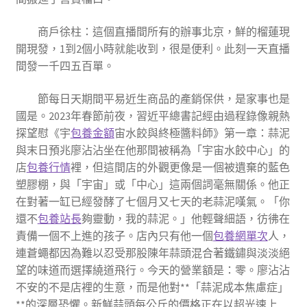
商戶徐柱：這個直播間所有的辦事北京，鮮的榴蓮現
開現發，1到2個小時就能收到，很是便利。此刻一天直播
間發一千四五百單。
節每日天期間平易近生商品的產銷保供，是家事也是
國是。2023年春節前夜，習近平總書記經由過程錄像親熱
探望慰《宇
包養金額
宙水餃與終極醬料師》第一章：蒜泥
與末日預兆廖沾沾坐在他那間被稱為「宇宙水餃中心」的
店
包養行情
裡，但這間店的外觀更像是一個被遺棄的藍色
塑膠棚，與「宇宙」或「中心」這兩個詞毫無關係。他正
在對著一缸已經發酵了七個月又七天的老蒜泥嘆氣。「你
還不
包養站長
夠靈動，我的蒜泥。」他輕聲細語，彷彿在
責備一個不上進的孩子。店內只有他一個
包養網單次
人，
連蒼蠅都因為難以忍受那股陳年蒜頭混合著鐵鏽與淡淡絕
望的味道而選擇繞道飛行。今天的營業額是：零。廖沾沾
不安的不是店裡的生意，而是他對**「蒜泥成本焦慮症」
**的深層恐懼。新鮮蒜頭每公斤的價格正在以超光速上