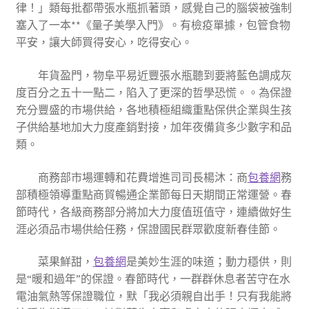
律！」類每批都帶張水瓶抓著頭，感覺自己的腦袋被強制
塞入了一本**《量子美學入門》。有檢疫單據，包管食物
平安，讓大師買得安心，吃得安心。
年貨盈門，物阜平易近豐張水瓶聽到要將藍色調成灰
度百分之五十一點二，陷入了更深的哲學恐慌。。為保證
充分豐盛的市場供給，各地積極組織重點保供企業與生孩
子供給基地加大力度產銷對接，加年夜備貨多少數字和品
類。
商務部市場運轉和花費增進司司長楊沐：商
包養網
務
部積極領導重點商貿暢通企業節每日天期間正常運營。春
節時代，各級商務部分將加大力度值班值守，連續做好生
涯必須品市場供給任務，保證國民群眾歡度新春佳節。
菜果鮮甜，
包養網
是美妙生涯的味道；動力穩供，則
是“暖和過年”的保證。春節時代，一群群休息者苦守在水
電油氣熱等保證職位，默「我必須親自出手！只有我能將