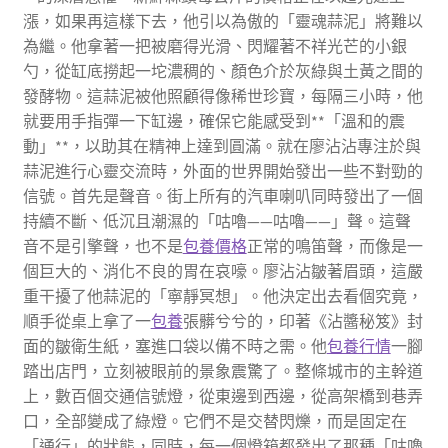
漲，如果再這樣下去，他引以為傲的「靈魂蒜泥」將難以
為繼。他拿著一把被磨得光滑、閃耀著不祥光芒的小銀
勺，從缸底撈起一坨濃稠的、顏色介於灰綠與土黃之間的
發酵物。這蒜泥被他照顧得像稀世珍寶，每隔三小時，他
就要用手指彈一下缸邊，確保它能感受到**「溫和的震
動」**，以助其在精神上達到圓滿。就在廖沾沾專注於與
蒜泥進行心靈交流時，外面的世界開始發出一些不對勁的
信號。首先是聲音。街上所有的汽車喇叭同時發出了一個
持續不斷、低沉且潮濕的「咕嚕——咕嚕——」聲。這聲
音不是引擎聲，也不是
包養價格
正常的鳴笛聲，而像是一
個巨大的、消化不良的胃在哀嚎。廖沾沾皺著眉頭，這嚴
重干擾了他蒜泥的「寧靜冥想」。他決定出去看個究竟，
順手從桌上拿了一
包養
張髒兮兮的，印著《沾醬秘笈》封
面的皺衛生紙，塞進口袋以備不時之需。他
包養行情
一腳
踏出店門，立刻被眼前的景象震驚了。整條城市的主幹道
上，數百個交通信號燈，從東邊到西邊，從高架橋到巷弄
口，全部變成了綠燈。它們不是交替閃爍，而是固定在
「通行」的狀態，同時，每一個燈箱都發出了那種「咕嚕