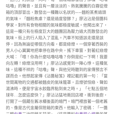
咕嚕」的聲音，並且有一層淡淡的、熱氣騰騰的白霧從燈
箱的頂部冒出，散發出一種難以名狀的——麵粉蒸煮過頭
的氣味。「麵粉焦慮？還是過度發酵？」廖沾沾是個醬料
學家，對所有食物相關的氣味都極度敏感。他聞出來了，
這是一種只有在極度巨大的麵團因為壓力過大而散發出的
氣味。街上的行人陷入了混亂。汽車不知道該走還是該
停，因為無論從哪個方向看，都是綠燈。一個穿著西裝的
男人小心翼翼地把車停在路中央，搖下車窗，對著紅綠燈
大喊：「喂！你為什麼咕嚕咕嚕？你倒是紅一下啊！我要
向左轉！綠燈沒用啊！」廖沾沾感覺到一陣心悸。這種氣
味，這種不祥的「咕嚕」聲，與他兒時聽到的家傳預言不
謀而合。他想起家傳《沾醬秘笈》裡記載的第一句：「當
世間萬物的交通都被麵皮的氣味籠罩，且燈號恒綠、聲如
湯沸時，便是宇宙水餃臨界點到來之時。」「七點五個地
球年…怎麼這麼快？」廖沾沾猛地衝回店裡，衝到後廚，
打開了一個藏在舊冰櫃後面的暗門。暗門裡放著一個老舊
的、像是古代金屬保險箱的東西。他輸入了密碼：「一醬
二醋
包養
三油四辣五蒜泥」（這是醬料
包養甜心網
界的基