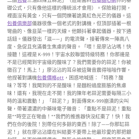
礎公式，只有像他這樣的傳統派才會用）。保險箱打開，
裡面沒有黃金，只有一個閃爍著詭異紅色光芒的儀器。這
包養俱樂部
儀器很像一個老式的對講機，但頂部插著一根
彎曲的、像韭菜一樣的天線。他顫抖著拿起儀器，按下通
話鈕。儀器發出「滋——」的電流聲，接著傳來一陣高八
度、急促且充滿養生焦慮的聲音。「喂！是廖沾沾嗎！快
接聽！這裡是 K-999！宇宙水餃聯盟特級特務！你那邊是
不是已經聞到宇宙級的酸味了？我們需要你的蒜泥！你被
徵召了！馬上！」廖沾沾的耳朵被這聲音震得嗡嗡作響，
他捏著對講機
包養價格ptt
，困惑地喊道：「特務？酸
味？等等！我聞到的不是酸味！是麵粉過度膨脹的焦慮
味！還有，我現在走不開！我的陳年老蒜泥需要每隔三小
時的溫和震動！」「蒜泥？」對面傳來K-999崩潰的尖叫
聲，帶著濃濃的中藥味電子雜音：「重點不是蒜泥！重點
是**時空正在彎曲！**我們的推進器快沒紅棗了！快！我
們在你的後院！別帶任何多餘的東西！除了——你那缸蒜
泥！」就在廖沾沾還在糾結要不要帶上他最珍愛的那把銀