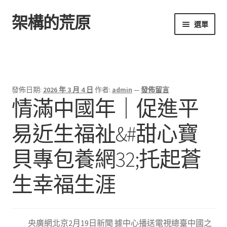
架構的荒原
跳
跳
選單
至
至
導
主
首頁
覽
要
列
內
容
發佈日期:
2026 年 3 月 4 日
作者:
admin
—
發佈留言
情滿中國年｜促進平
易近生福祉&#甜心寶
貝專包養網32;托起蒼
生幸福生涯
央廣網北京2月19日新聞 據中心播送電視總臺中國之