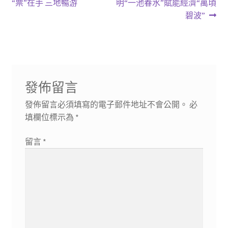
一
一
“票”在手 三地暢游
明“一池春水”賦能經濟“萬頃
章
篇
篇
碧波”
導
文
文
章:
章:
覽
發佈留言
發佈留言必須填寫的電子郵件地址不會公開。
必
填欄位標示為
*
留言
*