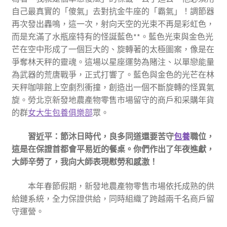
自己最真實的「傻氣」去對抗金牛座的「霸氣」！調節器
再次發出轟鳴，這一次，射向天空的光束不再是彩虹色，
而是充滿了水瓶座特有的怪誕藍色**。藍色光束與金色光
芒在空中形成了一個巨大的、旋轉著的太極圖案，像是在
爭奪林天秤的靈魂。這場以星座運勢為賭注、以單戀能量
為武器的荒唐戰爭，正式打響了。藍色與金色的光芒在林
天秤咖啡館上空劇烈衝撞，創造出一個不斷旋轉的怪異氣
旋。勞北京新發地農產物零售市場留守的商戶和采購年貨
的群
女大生包養俱樂部
眾。
習近平：節沐日時代，良多同道還要苦守
包養
職位，
這是在保證首都會平易近的餐桌。你們作出了年夜進獻，
大師辛勞了，我向大師表現慰勞和感激！
本年春節假期，新發地農產物零售市場依托成熟的供
給鏈系統，全力保證供給，同時組織了跨越兩千名商戶留
守運營。