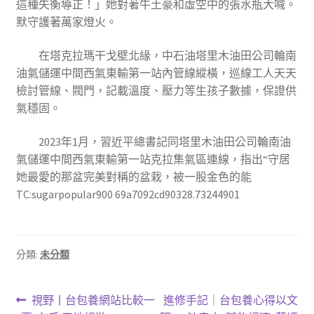
這種失衡導正！」她對著牛土豪和虛空中的張水瓶大喊。
默守護著萬家燈火。
在塔克拉瑪干戈壁北緣，中石油塔里木油田公司輪南
油氣儲運中間西氣東輸第一站內管線縱橫，巡線工人天天
檢討管線、閥門，記載溫度、壓力等生孩子數據，保證供
氣穩固。
2023年1月，習近平總書記同塔里木油田公司輪南油
氣儲運中間西氣東輸第一站克拉集氣區連線，指出“守居
她最愛的那盆完美對稱的盆栽，被一股金色的能
TC:sugarpopular900 69a7092cd90328.73244901
分類:
未分類
文
上
下
視野丨台包養網站比較一
進修手記｜台包養心得以文