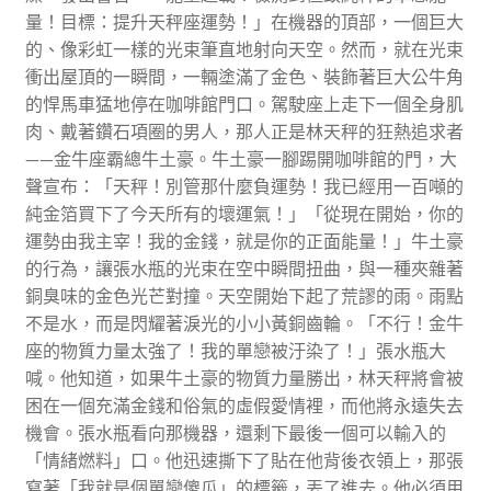
量！目標：提升天秤座運勢！」在機器的頂部，一個巨大
的、像彩虹一樣的光束筆直地射向天空。然而，就在光束
衝出屋頂的一瞬間，一輛塗滿了金色、裝飾著巨大公牛角
的悍馬車猛地停在咖啡館門口。駕駛座上走下一個全身肌
肉、戴著鑽石項圈的男人，那人正是林天秤的狂熱追求者
——金牛座霸總牛土豪。牛土豪一腳踢開咖啡館的門，大
聲宣布：「天秤！別管那什麼負運勢！我已經用一百噸的
純金箔買下了今天所有的壞運氣！」「從現在開始，你的
運勢由我主宰！我的金錢，就是你的正面能量！」牛土豪
的行為，讓張水瓶的光束在空中瞬間扭曲，與一種夾雜著
銅臭味的金色光芒對撞。天空開始下起了荒謬的雨。雨點
不是水，而是閃耀著淚光的小小黃銅齒輪。「不行！金牛
座的物質力量太強了！我的單戀被汙染了！」張水瓶大
喊。他知道，如果牛土豪的物質力量勝出，林天秤將會被
困在一個充滿金錢和俗氣的虛假愛情裡，而他將永遠失去
機會。張水瓶看向那機器，還剩下最後一個可以輸入的
「情緒燃料」口。他迅速撕下了貼在他背後衣領上，那張
寫著「我就是個單戀傻瓜」的標籤，丟了進去。他必須用