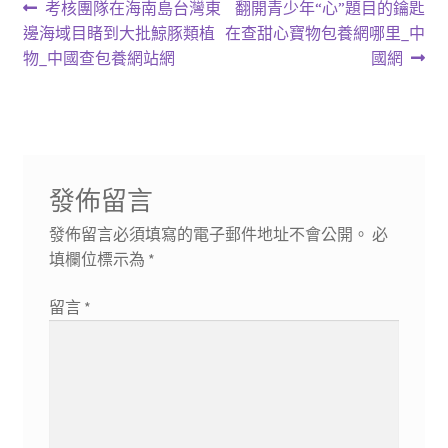
文
上
下
考核團隊在海南島台灣東
翻開青少年“心”題目的鑰匙
一
一
邊海域目睹到大批鯨豚類植
在查甜心寶物包養網哪里_中
章
篇
篇
物_中國查包養網站網
國網
導
文
文
章:
章:
覽
發佈留言
發佈留言必須填寫的電子郵件地址不會公開。
必
填欄位標示為
*
留言
*