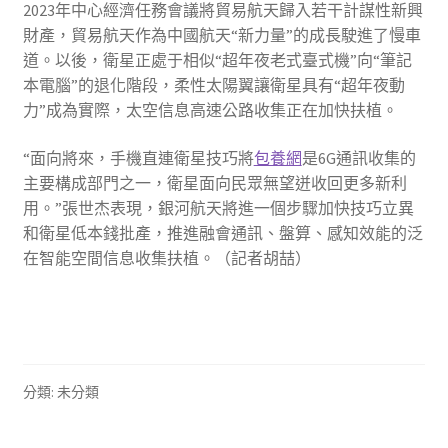
2023年中心經濟任務會議將貿易航天歸入若干計謀性新興
財產，貿易航天作為中國航天“新力量”的成長駛進了慢車
道。以後，衛星正處于相似“超年夜老式臺式機”向“筆記
本電腦”的退化階段，柔性太陽翼讓衛星具有“超年夜動
力”成為實際，太空信息高速公路收集正在加快扶植。
“面向將來，手機直連衛星技巧將
包養網
是6G通訊收集的
主要構成部門之一，衛星面向民眾無望迸收回更多新利
用。”張世杰表現，銀河航天將進一個步驟加快技巧立異
和衛星低本錢批產，推進融會通訊、盤算、感知效能的泛
在智能空間信息收集扶植。（記者胡喆）
分類: 未分類