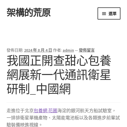
架構的荒原
跳
跳
選單
至
至
導
主
首頁
覽
要
列
內
容
發佈日期:
2024 年 8 月 4 日
作者:
admin
—
發佈留言
我國正開查甜心包養
網展新一代通訊衛星
研制_中國網
走進位于北京
包養網 花圃
海淀的銀河航天方船試驗室，
一排排衛星單機產物、太陽能電池板以及各類進步前輩試
驗裝備映進視線。