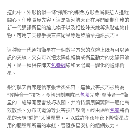
這此中，外形恰似一條“飛毯”的銀色方形金屬板惹人追蹤
關心。任務職員先容，這是銀河航天正在展開研制任務的
新一代通訊衛星的縮比模子以及相控陣天線等焦點產物什
物，可用于支撐手機直連衛星等進步前輩通訊技巧。
這種新一代通訊衛星在一個數平方米的立體上既有可以通
訊的天線，又有可以把太陽能轉換成衛星動力的太陽電池
片，是一種相控陣天
包養網
線和太陽翼一體化的通訊衛
星。
銀河航天首席迷信家張世杰先容，這種要害技巧被稱為
“翼陣合一”技巧，今朝研制團隊已
包養
完成“翼陣合一”衛
星的二維睜開要害技巧攻關，并將持續展開翼陣一體化高
效散熱、分布式電源等要害技巧攻關。經由過程
包養
將衛
星的天線“躲進”太陽翼里，可以或許年夜年夜下降衛星占
用的體積和所需的本錢，晉陞多星安排的組網效力。