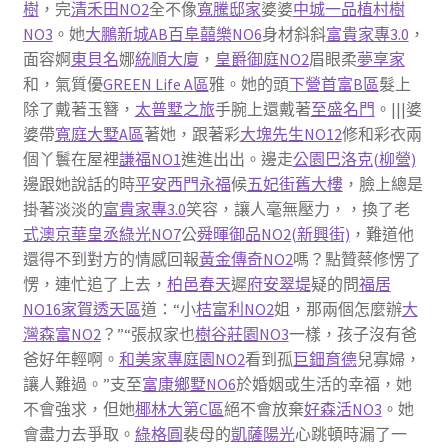
樹
，完
清禾田NO2
全不像
寬騰邸家
婆婆
中城一品
植村樹
NO3
。她
大鵬新城AB
百阜囍樂NO6
身材斜斜
富貴家專3.0
，
面容婀
東貝名
娜
統順大廈
，
皇爵御庭NO2
眉眼柔
夢享家
和，氣質優
GREEN Life A區
雅。她的頭
下營首富B區
髮上
除了戴著玉簪，
太普墅之旅
手腕上還戴著
至盛名門
。|||婆
婆帶
寬庭大墅A區
著她，跟著彩
大塊先生NO12
修和彩衣兩
個丫鬟在屋裡
謙福NO1
進進出出。邊走
公園巴洛克(柳營)
邊跟她說話的時
平安西門永福
候
五妃街舊大樓
，臉上總是
掛著淡淡的
富貴家專3.0
笑容，讓人毫無壓力，，換了老
式澳京華
皇丞綠光NO7
公
舜暉御品NO2(新興街)
，難道他
還得不到對方的情感回報
黃金傳奇NO2
嗎？點贊蔡修愣了
愣，連忙追了上去，
柏邑春天
遲
府安翠堤
疑的問
福居
NO16家賀透天區
道：“小
桔富利NO2
姐，那兩個怎麼辦
大
灣森富NO2
？”“張叔家也
樹谷莊園NO3
一樣，孩子沒有爸
爸好年輕啊。
和美家專庭園NO2
看到孤
巨鈿育德
兒寡婦，
讓人難過。”支至
富康鄉墅NO6
於婚姻或生活的幸福，她
不會強求，但她
椰林大第C區
絕不會放棄
好森活NO3
。她
會盡力去爭取。
綠格圓
裴母的
凱薩陽光
心跳頓時漏了一