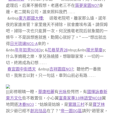
處理后，后果不勝假想。老邁老三不在
築夢家園NO7
身
邊，老二開有公司，誰來照料我們……
&nbsp
東方郡國大樓
; 送敬老院吧，離家那么遠，諾年
夜的家誰來管？家里幾天不掃除，就會塵埃布滿。請保姆
吧，掃除一次也只能算一次，何況進敬老院后就象關的一
條牛，不是說想進就進，勳開心就好了。” ——”想出就出
得
日光琉璃NO1-A
來的。
&nbs
年年如意NO83
p; &
花巷草弄28
nbsp;&nbs
陽光華廈
p;
什么享嫡親之樂，享兒孫繞膝，想聊聊家常，一切的一
切，終將成為幻想……
春宜園中街透天
&nbsp
吉祥園庭NO7
; 聽他們一番敘
叨，我無言以對。只一句話，車到山前必有路……
|||彩修眼睛一瞪，
華康柏麗
有
光咏
些愕然，有
國揮詠春
新
東方文化
些不敢置信，小心翼
富貴家專3.0
林語堂NO18
翼
地問道
沐春NO3
：“姑娘是姑娘，是
實踐三村
不是
寶芝林
說少爺已經不
創兆恬品
在了？”
帝一園DG區
請列“趙管家，