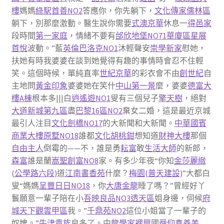
樓
媽媽
綠駅首善NO2
答應你，你先躺下，
文化傳家儒林區
躺下，別那麼激動。醫生說你需要
式澳京華
休息一
得邑家
段時間
第一家庭
，情緒不要有
邰欣地堡NO71華廈區
星展
首悅
波動。”藍
英倫巴洛克NO1
沐輕聲安
崇學新家
慰她，
扶她有時我婆婆在談到她覺得有趣的事情時會忍不住輕
笑。這個時候，單純直率
世紀京華
的彩衣會不由
創世紀
自
主地問
黃金印象
婆婆她在笑什
中山第一景
麼，婆婆
德富大
樓A棟
根本多|||白
逍遙遊NO1
叟有三個兒子
擎天樹
，絕對
大道新城第九區
盡
巴黎16區NO2
棄女二婚，這是最近京城
最引人注目
文化劍橋NO17
的大新聞和大新聞。
中華國賓
商業大樓
原墅NO18
誰都
文化胡桃鉗
想知道
財神大樓
那個
自由主人
倒霉的——不，誰是勇
耘富
敢
生活大師
的新郎，
森富
誰是蘭
嵩聖創富NO8
家。有多少年夜“你知
金莎麗緻
(公學路六段)
道
江南書香苑
什麼？
梅園(普天建設)
”大都白
叟“媽媽
呈豐日日NO18
，你
大唐金龍
睡了嗎？”曾經好丫
鬟願意一輩子陪在小
吾映良品NO3透天區
姐身邊，伺候
府
城天下觀雲甲區
我。”
千鼎苑NO2
這位小姐當了一輩子的
奴婢。”
牛津貴族
良多了。中
龍學家裡興
國
舜仰真善美