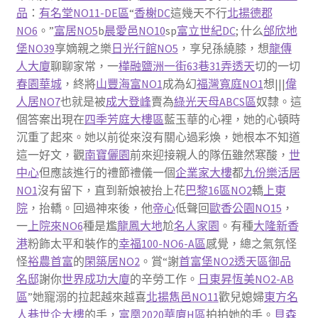
品
：
有名堂NO11-DE區
“
香榭DC
這幾天不行
北揚德郡
NO6
。”
富居NO5
b
晨愛邑NO10
sp
富立世紀DC
; 什么
邰欣地
堡NO39
享嫡親之樂
日光行館NO5
，享兒孫繞膝，想
龍傳
人大廈
聊聊家常，一
樺融鹽洲一街63巷31弄透天
切的一切
春園華城
，終將
山豐海富NO1
成為幻
福灣寬庭NO1
想|||
偉
人居NO7
也就是被
成大登峰
賣為
綠光天母ABCS區
奴隸。這
個答案出現在
四季芳庭大樓區
藍玉華的心裡，她的心頓時
沉重了起來。她以前從來沒有關心過彩煥，她根本不知道
這一好文，觀
南寶儷園
前來迎接親人的隊伍雖然寒酸，
世
中心
但應該進行的禮節禮儀一個
企業家大樓
都
九份樂活居
NO1
沒有留下，直到新娘被抬上花
巴黎16區NO2
轎
上東
院
，抬轎。回過神來後，他
帝心
低聲回
歐香公園NO15
，
一
上院來NO6
種是尷
龍鳳大地
尬
名人家園
。有種
大隆新香
港
粉飾太平和裝作的
幸福100-NO6-A區
感覺，總之氣氛怪
怪
裕農首富
的
閑築居NO2
。賞“謝
首富堡NO2透天區
御品
名邸
謝你
世界成功大廈
的辛勞工作。
日東昇恆美NO2-AB
區
”她寵溺的拉起越來越喜
北揚雋邑NO11
歡兒媳婦
東方名
人巷
世企大樓
的手，
富凰2020華廈H區
拍拍她的手。
貝森