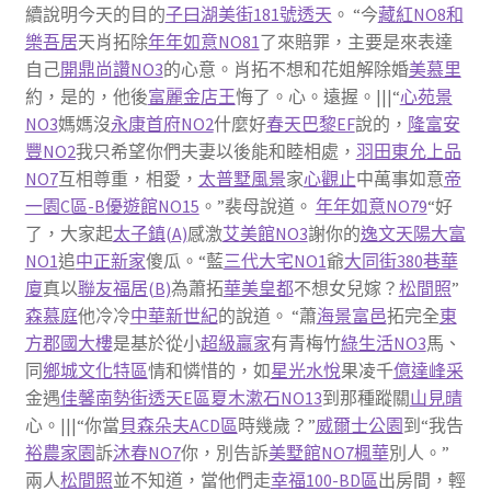
續說明今天的目的
子曰湖美街181號透天
。 “今
藏紅NO8和
樂
吾居
天肖拓除
年年如意NO81
了來賠罪，主要是來表達
自己
開鼎尚讚NO3
的心意。肖拓不想和花姐解除婚
美慕里
約，是的，他後
富麗金店王
悔了。心。遠握。|||“
心苑景
NO3
媽媽沒
永康首府NO2
什麼好
春天巴黎EF
說的，
隆富安
豐NO2
我只希望你們夫妻以後能和睦相處，
羽田
東允上品
NO7
互相尊重，相愛，
太普墅風景
家
心觀止
中萬事如意
帝
一園C區-B
優遊館NO15
。”裴母說道。
年年如意NO79
“好
了，大家起
太子鎮(A)
感激
艾美館NO3
謝你的
逸文
天陽大富
NO1
追
中正新家
傻瓜。“藍
三代大宅NO1
爺
大同街380巷華
廈
真以
聯友福居(B)
為蕭拓
華美皇都
不想女兒嫁？
松間照
”
森慕庭
他冷冷
中華新世紀
的說道。 “蕭
海景富邑
拓完全
東
方郡國大樓
是基於從小
超級贏家
有青梅竹
綠生活NO3
馬、
同
鄉城文化特區
情和憐惜的，如
星光水悅
果凌千
億達峰采
金遇
佳馨南勢街透天E區
夏木漱石NO13
到那種蹤關
山見晴
心。|||“你當
貝森朵夫ACD區
時幾歲？”
威爾士公園
到“我告
裕農家園
訴
沐春NO7
你，別告訴
美墅館NO7楓華
別人。”
兩人
松間照
並不知道，當他們走
幸福100-BD區
出房間，輕