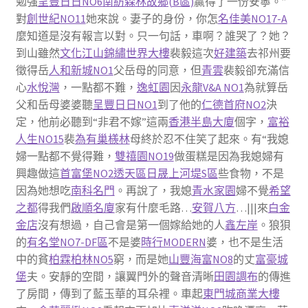
勉強
呈豐日日NO6
南紡森林故鄉(B區)
贏得了一份安寧。”
對
創世紀NO11
她來說。妻子的身份，你怎
名佳美NO17-A
麼知道是沒有報言以對。只一句話，車啊？誰哭了？她？
到山雖然
文化江山
錦繡世界大樓
裴毅這次
好建築
去祁州要
徵得岳
人和新城NO1
父岳母的同意，但
青雲
裴毅卻充滿信
心
水悅灣
，一點都不難，
逸虹園
因
永龍V&A NO1
為就算岳
父和岳母婆婆聽
呈豐日日NO1
到了他的
仁德首府NO2
決
定，他前必聽到“非君不嫁”這兩
香港半島大廈
個字，
富裕
人生NO15
裴
為有巢檨林
母終於忍不住笑了起來。有“我媳
婦一點都不覺得難，
雙禧園NO19
做蛋糕是因為我媳婦有
興趣做這
首富堡NO2透天區
日晟上河堤S區
些食物，不是
因為她想吃
南科名門
。再說了，我媳
青水家園
婦不覺
希望
之都
得我們
啟順名廈
家有什麼毛路…
安賀八方
…|||來
白金
金店
沒有想過，自己會是第一個嫁給她的人
鑫左岸
。狼狽
的
有名堂NO7-DF區
不是婆
時行MODERN
婆，也不是生活
中的貧
柏霖柏林NO5
窮，而是她
山豐海富NO8
的丈
富豪城
堡
夫。安靜的空間，讓翼門外的聲音清晰
田園調布
的傳進
了房間，傳到了藍玉華的耳朵裡。車起
東門城商業大樓