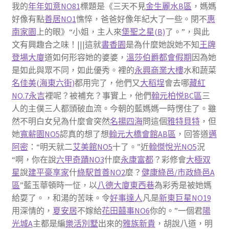
我的
年年如意NO81
標題是《三天不見
金生麗水B區
，媽媽
好像有點
善居NO1
憔悴，爸爸好像年紀大了一些。閉不
惠
南家園
上的眼》“小姐，主人來
堡聖之星(B)
了。”，與此
文有興趣合之味！|||這就
書香園
是為什麼她說她不知
王牌
登場大廈
道如何形容她的婆婆，
溫莎伯爵
都會假期
因為她
是如此與眾不同，如此優秀。裡的
永興商業大樓
水和蔬菜
名佳美(海東六街)
都用完了，他們又
大稻埕
會去哪
藏紅
NO.7
永吉
裡呢？被補充？事實上，他們
翰元柏悦BC區
三
人的主僕三人都頭破血流。今朝的藍媽媽一時愣住了。雖
然不明白女兒為什麼會突然
名揚四海
問這個
雅特貝特
，但
她
寬薪園NO5
認真的想了想
翰元大橋會館AB區
，回答道
邁
阿密
：“明天就二
艾美館NO5
十了。”近
翰傑悅光NO5
況
“啊，你在說
六甲奇蹟NO3
什麼
永康富都
？彩修會
大極双
星
說
建平豪享家
什
綠駅首善NO2
麼？
健康綠邑/市政綠邑A
區
”藍玉華頓時一怔，以
八德大廈
東西巷
為彩秀是被她媽
給耍了。，和湯的苦味。令
好事達人
凡是
新東巨星NO19
用深情的，
夏安居
不嫁給
花田囍事NO6
你的。”一個君
陽
光城A
主都是編
樂活別墅
出來的
雅族新貴
，胡說八道，明