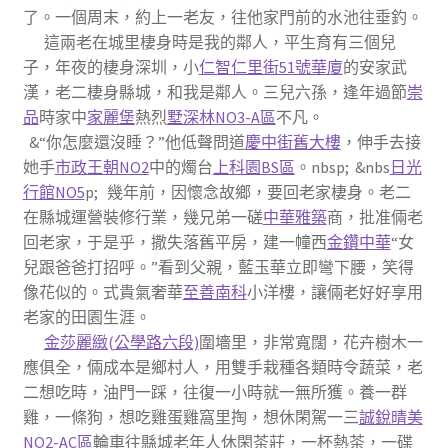
了。一個周末，約上一老友，往他家門前的水池往垂釣。
這兩老在城里棲身時是我的鄰人，平生育有三個兒
子，年夜的棲身深圳，小
仁智仁里街51號華廈
的安家武
漢，老二棲身縣城，和我是鄰人。三兒六孫，逢年過節
崇
品
時家中
家麗堡
熱烈
墅深林NO3-A區
不凡。
&“你怎麼還沒睡？”他低聲問道
慶中街舊大樓
，伸手去接
她手
市政王朝NO2
中的燭台
上科園BS區
。nbsp; &nbs
日光
行館NO5
p; 幾年前，因懷念故鄉，要回老家棲身。老二
在縣城運營裝修行業，幾兄弟一磋
中華雅築
商，批准倆老
回老家，于是乎，撒失落舊平房，建一幢西
金鑽中華
“女
兒跟爸爸打招呼。”看到父親，藍玉華立即彎下腰，笑得
像花似的。式貴氣奢華
至善南科
小洋樓，讓倆老好好享用
老家的田園生涯。
金莎麗緻(公學路六段)
圍墻里，非常寬闊，花卉樹木一
應俱全，倆成本是鄉村人，用雙手栽種各類時令蔬菜，老
二想吃時，油門一踩，往復一小時就一無所獲。養一群
雞，一條狗，想吃雞蛋雞窩里掏，想休閑駕一三
誠銳晴美
NO2-AC區
輪車往縣城老年人休閑茶莊，一杯熱茶，一碟