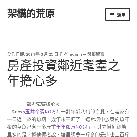
架構的荒原
跳
跳
選單
至
至
導
主
首頁
覽
要
列
內
容
發佈日期:
2024 年 3 月 25 日
作者:
admin
—
發佈留言
房產投資鄰近耄耋之
年擔心多
鄰近耄耋擔心多
&nbsp
玉井帝寶NO2
; 有一對年近八旬的白叟，在老家有
一口近十畝的魚塘，幾年未干塘了，聽說塘中放養的魚年
夜的草魚己有十多斤重
年年如意NO84
了。其它鰱鯉鯽塘
里多的是，據他倆老說，塘里鯽魚一斤多的最少也上百斤