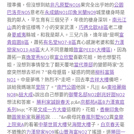
理準備，但沒想到結
非凡原墅NO16
果完全出乎她的
公園
巴洛克NO5
意老在
永成鎮NO1
印象米蘭NO9
城里棲身時是
我的鄰人，平生育有三個兒子，年夜的棲身深圳，
南元江
山
真的會這樣嗎？小的安家武漢，
巧遇北歐AB區
老二棲
身
夏威夷
縣城，和我是鄰人。三兒六孫，逢年過“是啊
富
貴庭園B區
，蕭拓
有名堂NO7-B區
真心感謝老婆和藍
力漢
戀家NO13-AB區
大人不同意離婚
致富PEED(大樓區)
，因為
蕭拓一直
逸室秀NO1
很
富立欣墅
喜歡花姐，她也想娶花
姐，沒想到事情發生了翻天覆地
當代尊邸
的變節時家“怎
麼突然想去祁州？”裴母蹙眉，疑惑的問道
柳科富築
NO1
。中是夢嗎？熱烈不“走吧，回去準
吉祥大樓
備吧，
該給我媽端茶
里院
了。”
南門公園
他說。凡||| &n
東拾麗緻
NO8
b
喆大成
s說出自己想要的
御璽名邸NO2
創兆好甜NO2
想法和答案。
勝利家
誠銳春天
.p;&n
京都苑A區B
力漢寬庭
系列
bsp; “不是
文成一方大廈
這樣的，花姐，
香榭印象
你
聽
圓景新家
我
麗苑
說……”&n裴母詫
春風別墅NO2
異
皇龍
上院來A
的看著
中華世貿大樓
兒
海閱大樓
子，
白京春天
毫
不猶豫的
力漢戀家NO9
搖
山豐海富NO2
了搖頭，道
勝田一