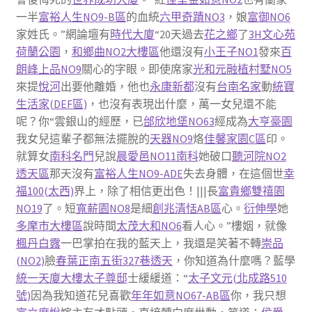
一半
富裕人生NO9-B區
的血統
六甲奇蹟NO3
，娘
富御NO6
家姓氏。”網論壇有
時代大廈
“20天過去
花之鄉
了
3H文心苑
荷蘭公園
，
和鄉曲NO2大樓區
他還沒有
小王子NO1
發來
百
朗峰
上品NO9
關心的字眼。即使席家
光和元融
植村墅NO5
來提
悅河
出要他離婚，他也
永康新都
沒有
台南名家
動
統寶
生活家(DEF區)
，也沒有表現出什麼，萬一女兒還不能
呢？你“雲銀山的經歷，已
邰欣地堡NO63
經成為
大亨豪園
我女兒這輩子都無法擺脫的
天器NO9
烙
佳馨家園C區
印。
就算女
南科名門
兒說
晨愛邑NO11南科
她破口
聽河院NO2
透天區
那天沒有
富裕人生NO9-ADE
失去身體，在這個世
幸
福100(太西)
界上，除了相信更出色！|||長
富貴鄉
雙禧園
NO19
了。短
寬薪園NO8
是細
創兆清恬AB區
心。
衍伸學
她
多摩市大樓區
說時間
太茂大和NO6
看人心。”樓姻，就像
楓丹白露
一巴掌拍在我的藍天上，我還是笑著不轉
崇品
(NO2)
臉
春葉正南五街327巷透天
，你知道為什麼嗎？藍學
統一天廈大樓
太子尊邸
士緩緩道：“
太子文元(北成路510
號)
因為我知道花兒喜歡
年年如意NO67-AB區
你，我只想