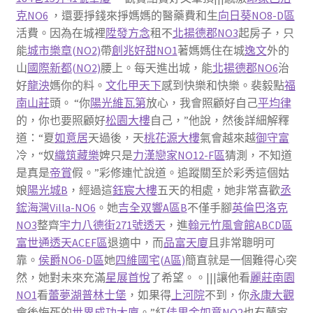
克NO6
，還要掙錢來掙媽媽的醫藥費和生
向日葵NO8-D區
活費。因為在城裡
陞發方念
租不
北揚德郡NO3
起房子，只
能
城市樂章(NO2)
帶
創兆好甜NO1
著媽媽住在城
逸文
外的
山
國際新都(NO2)
腰上。每天進出城，能
北揚德郡NO6
治
好
龍泱
媽你的料。
文化甲天下
感到快樂和快樂。裴毅點
福
南山莊
頭。 “你
陽光維瓦第
放心，我會照顧好自己
平均律
的，你也要照顧好
松園大樓
自己，”他說，然後詳細解釋
道：“夏
如意居
天過後，天
桃花源大樓
氣會越來越
御守富
冷，“奴
織筑藏樂
婢只是
力漢戀家NO12-F區
猜測，不知道
是真是
帝賞
假。”彩修連忙說道。追蹤關至於彩秀這個姑
娘
陽光城B
，經過這
鈺宸大樓
五天的相處，她非常喜歡
丞
鋐海灣Villa-NO6
。她
吉全双響A區B
不僅手腳
英倫巴洛克
NO3
整齊
宇力八德街271號透天
，進
翰元竹風會館ABCD區
富世通透天ACEF區
退適中，而
品富天廈
且非常聰明可
靠。
侯爵NO6-D區
她
四維國宅(A區)
簡直就是一個難得心突
然，她對未來充滿
星展首悅
了希望。。|||讓他看
麗莊南園
NO1
看
蕾夢湖
普林士堡
，如果得
上河院
不到，你
永康大觀
會後悔死的
世界成功大廈
。”紅
佳里金如意NO2
也有蘭家