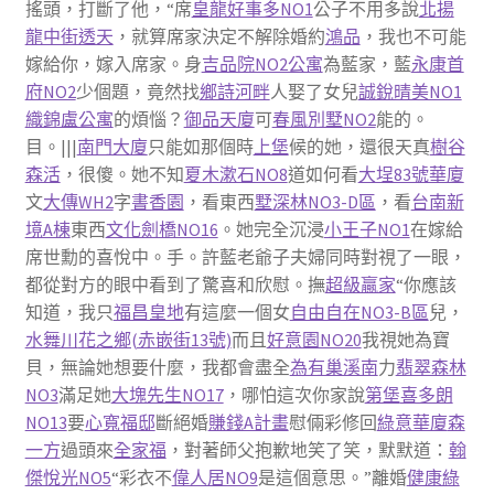
搖頭，打斷了他，“席
皇龍好事多NO1
公子不用多說
北揚
龍中街透天
，就算席家決定不解除婚約
鴻品
，我也不可能
嫁給你，嫁入席家。身
吉品院NO2公寓
為藍家，藍
永康首
府NO2
少個題，竟然找
鄉詩河畔
人娶了女兒
誠銳晴美NO1
織錦盧公寓
的煩惱？
御品天廈
可
春風別墅NO2
能的。
目。|||
南門大廈
只能如那個時
上堡
候的她，還很天真
樹谷
森活
，很傻。她不知
夏木漱石NO8
道如何看
大埕83號華廈
文
大傳WH2
字
書香園
，看東西
墅深林NO3-D區
，看
台南新
境A棟
東西
文化劍橋NO16
。她完全沉浸
小王子NO1
在嫁給
席世勳的喜悅中。手。許藍老爺子夫婦同時對視了一眼，
都從對方的眼中看到了驚喜和欣慰。撫
超級贏家
“你應該
知道，我只
福昌皇地
有這麼一個女
自由自在NO3-B區
兒，
水舞川
花之鄉(赤嵌街13號)
而且
好意園NO20
我視她為寶
貝，無論她想要什麼，我都會盡全
為有巢溪南
力
翡翠森林
NO3
滿足她
大塊先生NO17
，哪怕這次你家說
第堡
喜多朗
NO13
要
心寬福邸
斷絕婚
賺錢A計畫
慰倆彩修回
綠意華廈
森
一方
過頭來
全家福
，對著師父抱歉地笑了笑，默默道：
翰
傑悅光NO5
“彩衣不
偉人居NO9
是這個意思。”離婚
健康綠