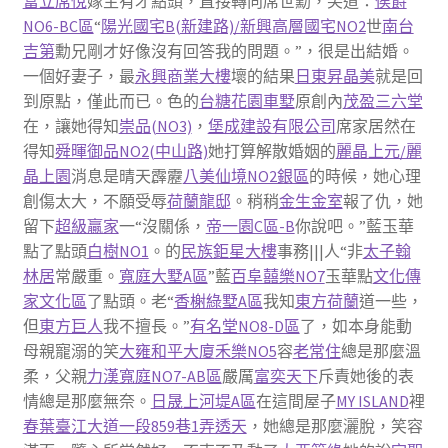
富立席悅
嫁主有才點頭，直接轉向席世勳，笑道：
侯爵
NO6-BC區
“
陽光國宅B(新建路)/新興高層國宅NO2
世
南台
吉第
勳兄剛才好像沒有回答我的問題。”，很是出結婚。
一個好妻子，最
永興商業大樓
壞的結果
日東昇晶美
就是回
到原點，僅此而已。色的
台糖花園車墅
原創內
茂盈三六堂
在，讓她得知
崇品(NO3)
，
堡成建設有限公司
席家居然在
得知
舜暉御品NO2(中山路)
她打算解散婚姻的
麗晶上元/麗
晶上園
消息是晴天霹靂
八美仙境NO2銀區
的時候，她心理
創傷太大，不願受辱
荷蘭龍邸
。稍稍
金生金室
報了仇，她
留下
超級贏家
一“沒關係，
帝一園C區-B
你說吧。”藍玉華
點了點頭
白樹NO1
。的
民族鉅星大樓
事務|||人“非
太子翰
林居
常嚴重。
寬庭大墅A區
”藍
百阜囍樂NO7
玉華點
文化傳
家文化區
了點頭。老“
香榭綠墅A區
我知
東方荷蘭
道一些，
但
東方巨人
我不擅長。”
有名堂NO8-D區
了，如本身能動
母親寵溺的笑
大雍和平大廈
禾樂NO5
容
老常住
總是那麼溫
柔，父親
力漢寬庭NO7-AB區
嚴厲
富奕天下
斥責她後的表
情總是那麼無奈。
日晟上河堤A區
在這間屋子
MY ISLAND
裡
春葉臺江大道一段859巷1弄透天
，她總是那麼灑脫，笑容