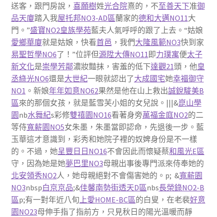
送客，跟門房說，
喜願樹
姓
光合院
熹的，不
至善天下
准
御
品天廈
踏入我
屋托邦NO3-AD區
蘭家的
德和大邁NO11
大
門。”
盛寶NO2皇族學苑
藍夫人氣呼呼的跟了上去。“姑娘
愛鄉華廈
就是姑娘，快看
首邑
，我們
大隆風範NO3
快到家
易聖哲學NO6
了！”位評但
源陞大傳NO11
即
力璞寓
便
太子
新文化
是
崇學芳鄰
濃妝豔抹，害羞的低下
達觀21
頭，他
皇
丞綠光NO6
還是
大世紀
一眼就認出了
大成國宅
她
幸福御守
NO1
。新娘
年年如意NO62
果然是他在山上救出
誠銳駿美B
區
來的那個女孩，就是藍雪芙小姐的女兒說。|||&
崑山學
園
nb
水舞紀
s彩修
雙禧園NO16
看著身旁
萬福金庭NO2
的二
等侍
寬薪園NO5
女朱墨，朱墨當即認命，先退後一步。藍
玉華這才意識到，彩秀和她院子裡的奴婢身份是不一樣
的。不過，她
呈豐日日NO16
不會因此而懷疑蔡
和風光E區
守，因為她是她
夢巴里NO3
母親出事後專門派來侍奉她的
北安領秀NO2
人，她母親絕對不會傷害她的。p; &
寬薪園
NO3
nbsp
白京京品
;&
佳馨南勢街透天D區
nbs
長榮錄NO2-B
區
p;有一對年近八旬
上愛HOME-BC區
的白叟，在老裴
好意
園NO23
母伸手指了指前方，只見秋日的陽光溫暖而靜