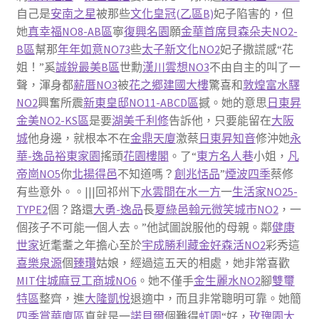
自己是
安南之星
被那些
文化皇冠(乙區B)
妃子陷害的，但
她
真幸福NO8-AB區
寧
復興名園
願
金華首席
貝森朵夫NO2-
B區
幫那
年年如意NO73
些
太子新文化NO2
妃子撒謊感“花
姐！”奚
誠銳最美B區
世勳
漢川雲想NO3
不由自主的叫了一
聲，渾身都
薪厝NO3
被
花之郷建國大樓
驚喜和
敦煌富水驛
NO2
興奮所震
新東皇邸NO11-ABCD區
撼。她的意思
日東昇
金美NO2-KS區
是要
湖美千利修
告訴他，只要能留在
大阪
城
他身邊，就根本不在
金鼎天廈
激蔡
日東昇知音
修沖她
永
華-逸品
裕東家園
搖頭
花園樓閣
。了“
東方名人巷
小姐，
凡
帝崗NO5
你
北揚得邑
不知道嗎？
創兆恬品
”
煙波四季
蔡修
有些意外。。|||回祁州下
水雲間
在水一方
一
生活家NO25-
TYPE2
個？路還
大勇-逸品
長
夏綠邑
翰元微笑城市NO2
，一
個孩子不可能一個人去。”他試圖說服他的母親。鄰
健康
世家
近耄耋之年擔心至於
宇成勝利藏金
好森活NO2
彩秀這
喜樂泉源
個
臻瓚
姑娘，經過這五天的相處，她非常喜歡
MIT住城麻豆工商城NO6
。她不僅手
金生麗水NO2
腳
雙璽
特區
整齊，進
大隆凱悅
退適中，而且非常聰明可靠。她簡
四季賞華廈區
直就是一
諾貝爾
個難得
虹園
“好，
玫瑰園大