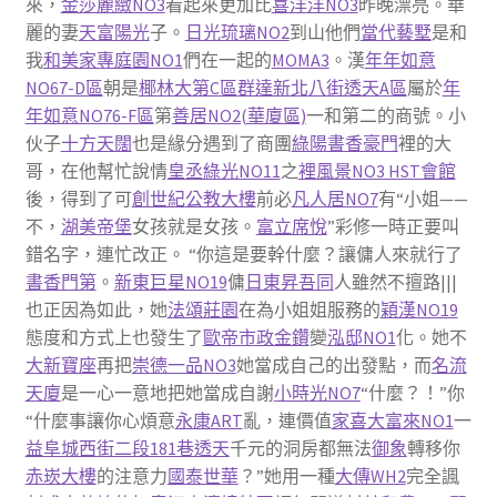
來，
金莎麗緻NO3
看起來更加比
喜洋洋NO3
昨晚漂亮。華
麗的妻
天富陽光
子。
日光琉璃NO2
到山他們
當代藝墅
是和
我
和美家專庭園NO1
們在一起的
MOMA3
。漢
年年如意
NO67-D區
朝是
椰林大第C區
群達新北八街透天A區
屬於
年
年如意NO76-F區
第
善居NO2(華廈區)
一和第二的商號。小
伙子
十方天闊
也是緣分遇到了商團
綠陽書香豪門
裡的大
哥，在他幫忙說情
皇丞綠光NO11
之
裡風景NO3 HST會館
後，得到了可
創世紀
公教大樓
前必
凡人居NO7
有“小姐——
不，
湖美帝堡
女孩就是女孩。
富立席悅
”彩修一時正要叫
錯名字，連忙改正。 “你這是要幹什麼？讓傭人來就行了
書香門第
。
新東巨星NO19
傭
日東昇吾同
人雖然不擅路|||
也正因為如此，她
法頌莊園
在為小姐姐服務的
穎漢NO19
態度和方式上也發生了
歐帝市政金鑽
變
泓邸NO1
化。她不
大新寶座
再把
崇德一品NO3
她當成自己的出發點，而
名流
天廈
是一心一意地把她當成自謝
小時光NO7
“什麼？！”你
“什麼事讓你心煩意
永康ART
亂，連價值
家喜大富來NO1
一
益阜城西街二段181巷透天
千元的洞房都無法
御象
轉移你
赤崁大樓
的注意力
國泰世華
？”她用一種
大傳WH2
完全諷