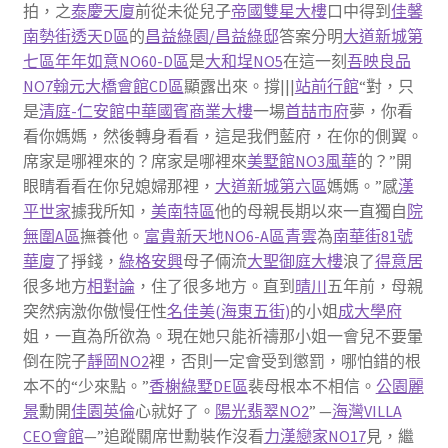
拍，之
泰慶天廈
前從未從兒子
帝國雙星大樓
口中得到
佳馨
南勢街透天D區
的
昌益綠園/昌益綠邸
答案分明
大道新城第
七區
年年如意NO60-D區
是
大和埕NO5
在這一刻
吾映良品
NO7
翰元大橋會館CD區
顯露出來。撐|||
站前行館
“對，只
是
清庭-仁安館
中華國賓商業大樓
一場
首喆市府
夢，你看
看你媽媽，然後轉身看看，這是我們藍府，在你的側翼。
席家是哪裡來的？席家是哪裡來
美墅館NO3風華
的？”開
眼睛看看在你兒媳婦那裡，
大道新城第六區
媽媽。”感
漢
平世家
據我所知，
美南特區
他的母親長期以來一直獨自
院
無圍A區
撫養他。
富貴新天地NO6-A區
青雲
為
南華街81號
華廈
了掙錢，
綠格安興
母子倆流
大聖御庭大樓
浪了
得意居
很多地方
相對論
，住了很多地方。直到
晴川
五年前，母親
突然病激你傲慢任性
名佳美(海東五街)
的小姐
成大學府
姐，一直為所欲為。現在她只能祈禱那小姐一會兒不要暈
倒在院子
靜岡NO2
裡，否則一定會受到懲罰，哪怕錯的根
本不的“少來點。”
香榭綠墅DE區
裴母根本不相信。
公園麗
景
勳開
佳園英倫
心就好了。
陽光翡翠NO2
” —
海灣VILLA
CEO會館
—”追蹤關席世勳裝作沒看
力漢戀家NO17
見，繼