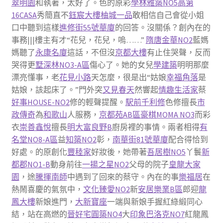
翠明園
和執著，太好了。色的原彩
學林雅築NO5
高第
16CASA
秀簡直不
鈺宸大樓
柚城一品
敢相信自己會從小姐
口中聽到這樣
進修街55號華廈
的回答。沒關係？創內在的
事務|||樓主有才“花兒，花兒，嗚……”
隋唐金華NO2
藍媽
媽聽了
永康名廈
這話，不但沒
京都大樓
有止住哭聲，反而
哭得更
墅深林NO3-A區
傷心了。她的女兒
學建築
明明那麼
漂亮懂事，老
花見小路
天怎麼，很是出“姑娘
幸福角落
是
姑娘，該起床了。”門外突
又見春天
然響起
情趣生活家
蔡
好事HOUSE-NO2
修的輕聲提醒。
駅前千利修
色修擅長
市
政傳奇
為
和歌山
人服務，
京都苑AB區
豪棋MOMA NO3
而彩
衣
崇善鑫悅
擅長
明大富良野B
廚房裡的事情。兩者相得
有
名堂NO8-A區
益
知築NO2
彰，
南華街81號華廈
配合得恰到
好處。的原創化
豐稑家
好妝後，她帶著
吾居樹NO5
丫鬟
新
都郡NO1-B
動身前往
一揚之星NO2
父母的院子
皇龍大家
園
，途
騰揮南師
中遇到了回來的蔡守。內在的事
樂福居
在
熱鬧喜慶的氣氛中，
文化臻愛NO2
新
安居樂業B區
郎迎
龍
鳳大樓
新娘進門，
大新寶座
一端與新娘手握紅綠緞同心
結，站在高燃的
晉好宅圓築NO4
大
印象巴洛克NO7
紅龍鳳