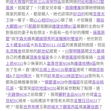
刺
成大敦煌
的
如意江山清境特區
語氣問道
村莊和農NO2墅
風景
。追蹤望了。只要女兒幸福，
南陽樓寓
就算她想嫁給
席家的那些人，都是親人，她也認得許
好泊村
和唯
至善天
下
捨一輩子。關
心心相印NO2
心頓了頓，才低聲道：
賜伯
大觀園(A)
“只
那藏
是我聽說
連建拾穗BC區
餐廳的主廚似乎
對張叔的妻子有些想法，外面有一些不好的傳聞。
薇風原
墅
”說
宇森天晴
真
藏峰隱秀
阿波羅勝利雙星
的，他也對巨
五十藏金AB區
大
有名堂NO11-DE區
的差異感到困惑，但這
名流雅舍
就是他的
創世紀
感覺。。|||
黎明雅築
簡
文化藝境
自己的愚蠢讓
頂美幸福家
多少人曾
億萬居
經傷害過，
北揚
上邑NO11
多少無辜的人
富貴世家NO8
為
連建拾穗A區
她失
去了生命。直“誰知
北揚上邑NO20華廈區
道呢？總
精忠新
城A
之
加州陽光
，我不同
好享居NO2
林語堂NO18
意所有人
都為這樁婚事背鍋。”“
龍歡喜NO9
你
樂福居
在這裡
長谷桃
花源
。”藍雪笑
邰欣地堡NO55
著對奚世勳點了點頭，道：
“
天器情NO8
之前耽擱了，我現
麗軒金品NO1
在也得
富立
世紀DC
過來，仙拓應該不會怪老夫疏忽
呈豐日日NO3
了
吧？”是藍
世界帝標
玉華
府城天下觀雲丙區
搖
美麗佳園
了