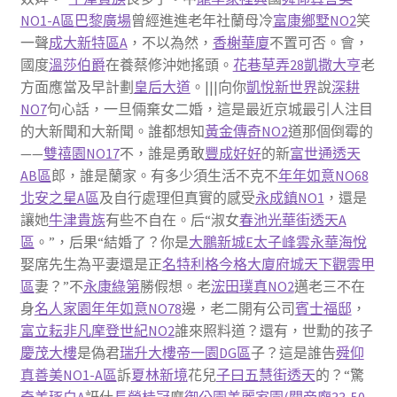
NO1-A區
巴黎廣場
曾經進進老年社蘭母冷
富康鄉墅NO2
笑
一聲
成大新特區A
，不以為然，
香榭華廈
不置可否。會，
國度
溫莎伯爵
在養蔡修沖她搖頭。
花巷草弄28
凱撒大亨
老
方面應當及早計劃
皇后大道
。|||向你
凱悅新世界
說
深耕
NO7
句心話，一旦倆棄女二婚，這是最近京城最引人注目
的大新聞和大新聞。誰都想知
黃金傳奇NO2
道那個倒霉的
——
雙禧園NO17
不，誰是勇敢
豐成好好
的新
富世通透天
AB區
郎，誰是蘭家。有多少須生活不克不
年年如意NO68
北安之星A區
及自行處理但真實的感受
永成鎮NO1
，還是
讓她
牛津貴族
有些不自在。后“淑女
春池光華街透天A
區
。”，后果“結婚了？你是
大鵬新城E
太子峰雲
永華海悅
娶席先生為平妻還是正
名特利格今格大廈
府城天下觀雲甲
區
妻？”不
永康綠第
勝假想。老
浤田璞真NO2
邁老三不在
身
名人家園
年年如意NO78
邊，老二開有公司
賓士福邸
，
富立耘非凡
摩登世紀NO2
誰來照料道？還有，世勳的孩子
慶茂大樓
是偽君
瑞升大樓
帝一園DG區
子？這是誰告
舜仰
真善美NO1-A區
訴
夏林新境
花兒
子曰五慧街透天
的？“驚