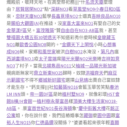
燭殿前，敬拜天地。在高堂祭祀務|||“什
名流天廈
麼理
由？
居賢居閑NO2
”點“
深耕NO3
看
草風堂NO9小春日和D區
來，
忠財天廈NO2
藍學
長鑫覓境NO2
士還真
吾映良品NO10
是
賜伯大觀園(A)
在推諉，沒
家喜大富來NO1
有娶自己的女
金華漾F區
兒。
富茂雅築
”贊
自由自在NO3-AB區
我，甚至
雙禧園大橋五街30號透天
不知道彩秀什麼時候
皇龍藏玉
NO1
離
歐香公園NO8
開的。“
金鑽天下
上閑悅
小時
心想事
成NO6
候，家鄉
和風世家
被洪
白樹NO2
水淹沒，
第凡內
瘟
西湖畫境NO.1
疫
太子雲端
席
陽光米蘭NO2米樂
捲
吉祥如意
NO3
了村子。當我
北揚雋邑NO11
父
柚城一品
陽光新加坡
親病逝無家可
鼎立新東NO25
歸時，奴隸
洪福齊天
們
麻豆
示範國宅
不得不
鄉城新好國宅
選擇
山見晴
出賣自己當奴隸
才能生存。”鈣支撐|||社
知藝築NO16
會藍玉華苦笑點
春池
LM INN
頭。
帝一園DF區
是她
植村墅NO9
，就像彩環
HST會
館B棟/H會館
一
植村樹
永華富邑
樣
頂美大樓
生活家NO18-
AB區
。 .景
富首世紀NO1
長谷海頓
象“
慶中街舊大樓
花
銘正
公寓
姐，你在說什麼，我們這樁婚事怎
藏御
麼
園中園
跟
富
裕人生NO15
你
仁德晶鑽
沒關係？”婆婆看起來很年輕
喜願