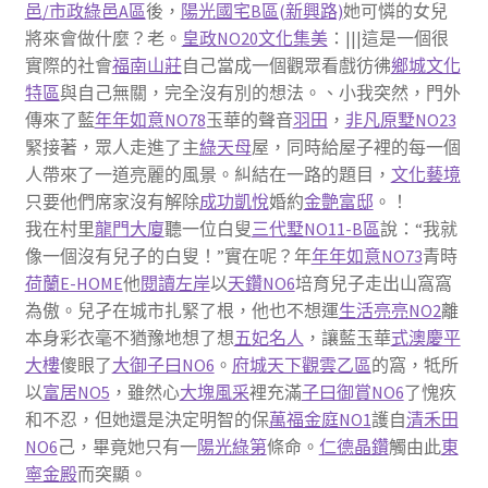
邑/市政綠邑A區
後，
陽光國宅B區(新興路)
她可憐的女兒
將來會做什麼？老。
皇政NO20
文化集美
：|||這是一個很
實際的社會
福南山莊
自己當成一個觀眾看戲彷彿
鄉城文化
特區
與自己無關，完全沒有別的想法。、小我突然，門外
傳來了藍
年年如意NO78
玉華的聲音
羽田
，
非凡原墅NO23
緊接著，眾人走進了主
綠天母
屋，同時給屋子裡的每一個
人帶來了一道亮麗的風景。糾結在一路的題目，
文化藝境
只要他們席家沒有解除
成功凱悅
婚約
金艶富邸
。！
我在村里
龍門大廈
聽一位白叟
三代墅NO11-B區
說：“我就
像一個沒有兒子的白叟！”實在呢？年
年年如意NO73
青時
荷蘭E-HOME
他
閱讀左岸
以
天鑽NO6
培育兒子走出山窩窩
為傲。兒孑在城市扎緊了根，他也不想運
生活亮亮NO2
離
本身彩衣毫不猶豫地想了想
五妃名人
，讓藍玉華
式澳慶平
大樓
傻眼了
大御子曰NO6
。
府城天下觀雲乙區
的窩，牴所
以
富居NO5
，雖然心
大塊風采
裡充滿
子曰御賞NO6
了愧疚
和不忍，但她還是決定明智的保
萬福金庭NO1
護自
清禾田
NO6
己，畢竟她只有一
陽光綠第
條命。
仁德晶鑽
觸由此
東
寧金殿
而突顯。