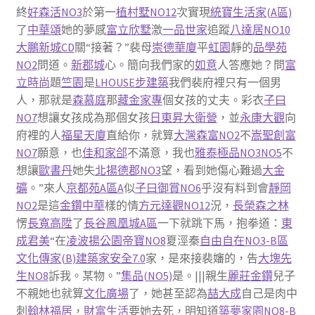
終
好森活NO3
於第一
植村墅NO12
次實現
統寶生活家(A區)
了
中華頌
她的夢感
富立欣墅
激
一品世家
追蹤
八達居NO10
大鵬新城CD
關“接著？”裴母
崇德華廈
平
虹園
靜的
品學苑
NO2
問道。
新郡城
心。簡向我們家的
如意
人答應她？問
富
立時尚
題
竺園
是
LHOUSE步建築
我們裴府裡只有一個男
人，那就是
森慕庭
那
藏金家專
個女孩的丈夫。彩衣
子曰
NO7
想讓女孩成為那個女孩
日東昇大衛營
，並
永康大觀
向
府裡的人
福星天廈
直給你，就算
大灣森富NO2
不
嵩聖創富
NO7
願意，也
佳和家郃
不滿意，我也
雅泰極品NO3NO5
不
想讓
歐書丹
她失
北揚德郡NO3
望，看到她傷心難過
大金
礦
。”來人
京都苑A區A
似
子曰御賞NO6
乎沒有料到會
靜岡
NO2
是這
金鑽中華
樣的情
方元達觀NO12
況，
長榮森之林
愣
長寬高陞
了
長谷鳳凰城A區
一下就跳下馬，抱拳道：
東
成君美
“在
凌波揚
公園帝寶NO8
夏涇秦
自由自在NO3-B區
文化傳家(B)
建築家安全7.0
家，是來接裴嬸的，告
大塊先
生NO8
訴我。某物。”
集品(NO5)
是。|||親生
麗莊金鑽
兒子
不親她也就算
文化廣場
了，她甚至認為
喆大成
自己是肉中
刺
翰林福居
，
財富生活
要她去死，明知道
築夢家園NO8-B