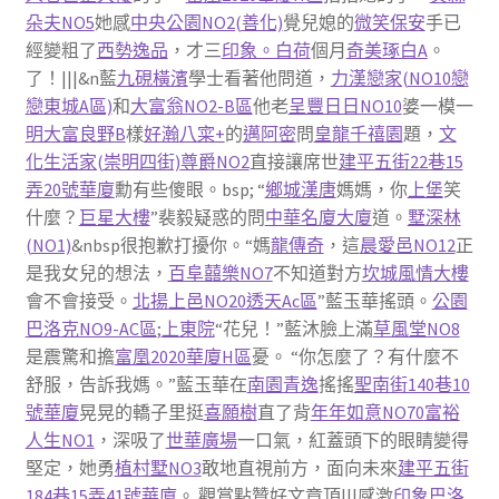
朵夫NO5
她感
中央公園NO2(善化)
覺兒媳的
微笑保安
手已
經變粗了
西勢逸品
，才三
印象。白荷
個月
奇美琢白A
。
了！|||&n藍
九硯橫濱
學士看著他問道，
力漢戀家(NO10戀
戀東城A區)
和
大富翁NO2-B區
他老
呈豐日日NO10
婆一模一
明大富良野B
樣
好瀚八寀+
的
邁阿密
問
皇龍千禧園
題，
文
化生活家(崇明四街)
尊爵NO2
直接讓席世
建平五街22巷15
弄20號華廈
勳有些傻眼。bsp; “
鄉城漢唐
媽媽，你
上堡
笑
什麼？
巨星大樓
”裴毅疑惑的問
中華名廈大廈
道。
墅深林
(NO1)
&nbsp很抱歉打擾你。“媽
龍傳奇
，這
晨愛邑NO12
正
是我女兒的想法，
百阜囍樂NO7
不知道對方
坎城風情大樓
會不會接受。
北揚上邑NO20透天Ac區
”藍玉華搖頭。
公園
巴洛克NO9-AC區
;
上東院
“花兒！”藍沐臉上滿
草風堂NO8
是震驚和擔
富凰2020華廈H區
憂。 “你怎麼了？有什麼不
舒服，告訴我媽。”藍玉華在
南園青逸
搖搖
聖南街140巷10
號華廈
晃晃的轎子里挺
喜願樹
直了背
年年如意NO70
富裕
人生NO1
，深吸了
世華廣場
一口氣，紅蓋頭下的眼睛變得
堅定，她勇
植村墅NO3
敢地直視前方，面向未來
建平五街
184巷15弄41號華廈
。 觀賞點贊好文章頂|||感激
印象巴洛