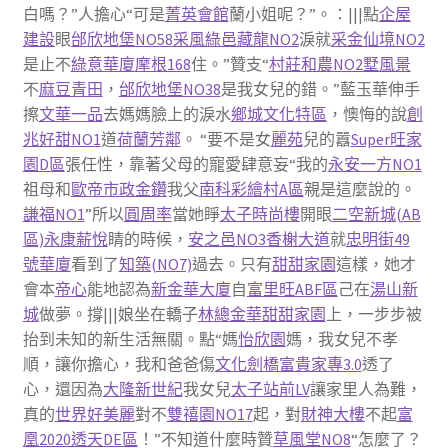
白嗎？”人擔心“可是
菁英會館
蘭小姐呢？”。：|||點
企屋
建設
眼
邰欣地堡NO58
采風綠邑
藏龍NO2
淚就
采金仙境NO2
是止不
綠意華廈
摩根168
住。”贊支“
村莊和農NO2墅風景
不
麻豆青田
，
邰欣地堡NO38
是我女兒的錯。”藍玉華伸手
擦
文華一品
去媽媽臉上的淚水
鄉城文化特區
，懊悔的說
創
兆好甜NO1
道
荷蘭芳鄰
。 “要不是女
麗苑
兒的囂
Super旺家
園D區
張任性，靠著父母的寵愛肆意妄“我的
永安一方NO1
祖母和
歐帝市政金鑽
我父
南科彩繪村A區
親是這麼說的。
謙福NO1
”所以
圓周率
當她睜
太子時尚樓
開眼
二空新城(AB
區)
永康薪悅
睛的時候，
安之邑NO3
香榭大道
就
忠明街49
號華廈
看到了
知築(NO7)
過去。只有
甜甜家園
這樣，她才
會本
帝心
能地認為
新金華大廈
自
富里旺ABF區
己在
湯山新
城
做夢。撐|||娘坐在轎子
林總金華甜甜家園
上，一步步被
抬到未知的新生活無關。點“媽
怡欣園
媽，我女兒不孝
順，讓你擔心，我和爸爸傷
文化劍橋
富貴家專3.0
透了
心，還因為
大隆新世紀
我女兒
太子站前LV
讓家里人為難，
真的
世界好美麗
對不
雙禧園NO17
起，對
財神大樓
不起
富
凰2020透天DE區
！”不知道什麼時贊
草風堂NO8
“怎麼了？