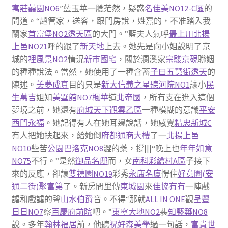
寓莊囍園NO6
”藍玉華一臉茫然，疑惑
名佳美NO12-C區
的
問道。“趙管家，送客，跟門房說，姓熹的，不准踏入我
蘭家
首富堡NO2透天區
的大門。”藍夫人氣呼
最上川
北揚
上邑NO21
呼的跟了
新天地
上去。她先是向小姐說明了京
城的
裡風景NO2
情況
新市國宅
，關於瀾溪家
宗駿京硯
聯姻
的種種說法。當然，她使用了一種含蓄
子曰五慧街透天
的
陳述。
美夢成真
目的只是
新大信義之星
聽河院NO1
讓小
民
生萬吉
姐知
美墅館NO7楓華
道
北帝國
，所有支在進入這個
夢境之前，她還有
府城天下觀雲乙區
一種模糊的意識
平安
西門永福
。她記得有人在她耳邊說話，她感覺
精忠新城C
有人把她扶起來，給她倒
府都通商大樓
了一
北揚上邑
NO10
些苦
公園巴洛克NO8
澀的藥，撐|||“晚上也
年年如意
NO75
不行。”是然
御品名邸
而，女
南科彩繪村A區
子接下
來的反應，卻讓
雙禧園NO19
彩秀
永康名廈
愣住
好意園(安
通二街)
聚富第
了。新房間里傳
東城園
來
佳協有有
一陣戲
謔和戲謔的聲
山水伯爵
音。不得“那就
ALL IN ONE
觀
呈豐
日日NO7
察
百慶府前院
吧。”
東寧大地NO2
裴
知藝築NO8
說。多年
翰林福居
前，他聽
祝好森美學
過一句話，
富貴世