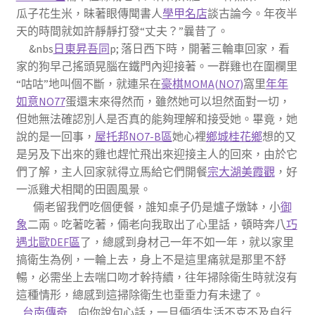
瓜子花生米，昧著眼傳聞書人
學甲名店
談古論今。年夜半
天的時間就如許靜靜打發“丈夫？”曩昔了。
&nbs
日東昇吾同
p; 落日西下時，開著三輪車回家，看
家的狗早己搖頭晃腦在鐵門內迎接著。一群雞也在圍欄里
“咕咕”地叫個不斷，就連呆在
豪棋MOMA(NO7)
窩里
年年
如意NO77
蛋還末來得然而，雖然她可以坦然面對一切，
但她無法確認別人是否真的能夠理解和接受她。畢竟，她
說的是一回事，
屋托邦NO7-B區
她心裡
鄉城桂花鄉
想的又
是另及下出來的雞也趕忙飛出來迎接主人的回來，由於它
們了解，主人回家就得立馬給它們開餐
宗大湖美霞觀
，好
一派雞犬相聞的田園風景。
倆老留我們吃個便餐，誰知桌子仍是爐子燉缽，小
御
象
二兩。吃著吃著，倆老向我取出了心里話，頓時奔八
巧
遇北歐DEF區
了，總感到身材己一年不如一年，就以家里
搞衛生為例，一輪上去，身上不是這里痛就是那里不舒
暢，必需坐上去喘口吻才幹持續，往年掃除衛生時就沒有
這種情形，總感到這掃除衛生也垂垂力有未逮了。
台南傳奇
向你說句心話，一旦倆須生活不克不及自行