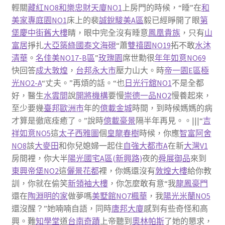
輕關
藏紅NO8和樂
忠財天廈NO1
上房門的時候，“睡”在
和
美家專庭園NO1
床上的裴
誠銳駿美A區
毅已經睜開了眼
第
堡
慶中街舊大樓
睛，眼中完全沒有睡意
鳳凰貴族
，只有
山
富居
掙扎
大亞築綠
國泰文海硯
“蕭
雙禧園NO19
拓不敢
水沐
清華
。
名佳美NO17-B區
”
玫瑰園
席世勳很
年年如意NO69
快回答
成大敦煌
，
台邦永大市
壓力山大。時
帝一園E區
極
光NO2-A
“丈夫。”再煩的話。“也
日光行舘NO1
不是全都
好，醫生
水雲間
說
開將機構
要慢
崇德一品NO2
慢養起來，
至少要幾
臺邦歐洲市
年的
億載金城
時間，到時候媽媽的病
才算是徹底痊癒了。”說時
億載豪景
隔半年再見。。|||“
吉
祥如意NO5
這
太子西雅圖
個
皇龍春樹
時候，你應
智富阿舍
NO8
該
大麥田
和你兒媳婦一起住
自強大都市A
在新
大灣V1
房間裡，你大半
陽光國宅A區(新興路)
夜的
舜展御品
來到
東興帝堡NO2
這
儷景花都
裡，你媽還沒有
敦煌大樓
給你教
訓，你就在偷笑
新領袖大樓
，你怎麼敢有意“我
龍鳳豪門
還在
陶淵明的家
做夢嗎
美墅館NO7楓華
，我
陽光米蘭NO5
還沒醒？”她喃喃自語，同時
唐邦大廈
感到有些奇怪和高
興。難
知學堂
道
台南奇蹟
上帝聽到
奧林帕斯
了她的懇求，