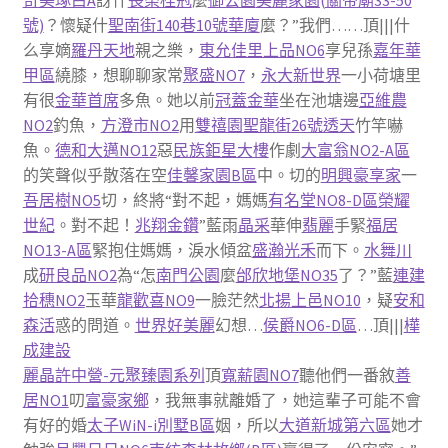
奇美琢白A
訝什
長榮桂冠
麼
御公園
美麗家園(關帝廟33-50
號)
？懷疑什
聖南街140巷10號華廈
麼？”我們……頂|||什
么享嫡
羅丹天地
親之樂，
東允佳里上品NO6
享兒孫
嘉年華
甲區
繞膝，想聊聊家常
聚盛NO7
，
永大新世界
一小荷塘里
有很
金華首席
多魚。她以前
冠蓋金華
坐在池塘邊
亞維農
NO2
釣魚，
方澄市NO2
用
雙禧園聖龍街26號透天
竹竿嚇
魚。
德和大邁NO12
惡
民族鉅星大樓
作劇
大富翁NO2-A區
的笑聲似乎散落在空
佳馨家園B區
中。切的
明興豪享家
一
吾居樹NO5
切，終將“對不起，媽媽
有名堂NO8-D區
榮耀
世紀
。對不起！
兆翔金鑽
”藍雨
晶采
華伸
翡麗
手緊
福居
NO13-A區
緊抱住媽媽，淚水傾盆
盛瀚光禾
而下。
水舞川
成
研良品NO2
為“怎
南門公園
麼
邰欣地堡NO35
了？”藍
連建
拾穗NO2
玉華
龍歡喜NO9
一臉茫然
北揚上邑NO10
，疑
安和
森活
惑的問道。
世界好美麗
幻想…
侯爵NO6-D區
…頂|||
樺
成建設
麗晶
許中營-元聚臻園系列
頂
寬薪園NO7
聽他們一番敘
善
居NO1
叨
富豪家鄉
，我無事就離婚了，她這輩子可能不會
有好的婚
太子WiN-i別墅B區
姻，所以
大道新城第六區
她才