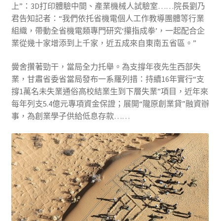
上”：3D打印體驗中間、產業機械人試驗室……院長劉乃
君告知記者：“我們依托省機電個人工作教導團體等行業
組織，帶動全省機電類專門研究‘攥指成拳’，一起配合企
業從幾十家增添到上千家，近五成來自東南五省區。”
黌舍攢著勁干，當局全力托舉。為支撐年夜先生西部失
業，甘肅省委省當局發布一系羅列措：持續16年實行“支
撐1萬名未失業通俗高校結業生到下層失業”項目，近年來
每年列支5.4億元專項資金保證；展開“隴原創業貸”融資辦
事，為創業學子供給低息存款……