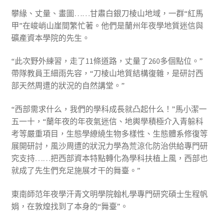
攀緣、丈量、畫圖……甘肅白銀刀棱山地域，一群“紅馬
甲”在峻峭山崖間繁忙著。他們是蘭州年夜學地質迷信與
礦產資本學院的先生。
“此次野外練習，走了11條道路，丈量了260多個點位。”
帶隊教員王細雨先容，“刀棱山地質結構復雜，是研討西
部天然周遭的狀況的自然講堂。”
“西部需求什么，我們的學科成長就凸起什么！”馬小潔一
五一十，“蘭年夜的年夜氣迷信、地輿學積極介入青躲科
考等嚴重項目，生態學繚繞生物多樣性、生態體系修復等
展開研討，風沙周遭的狀況力學為荒涼化防治供給專門研
究支持……把西部資本特點轉化為學科扶植上風，西部也
就成了先生們充足施展才干的舞臺。”
東南師范年夜學汗青文明學院翰札學專門研究碩士生程帆
娟，在敦煌找到了本身的“舞臺”。