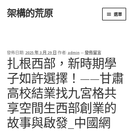
架構的荒原
跳
跳
選單
至
至
導
主
首頁
覽
要
列
內
容
發佈日期:
2025 年 3 月 29 日
作者:
admin
—
發佈留言
扎根西部，新時期學
子如許選擇！——甘肅
高校結業找九宮格共
享空間生西部創業的
故事與啟發_中國網