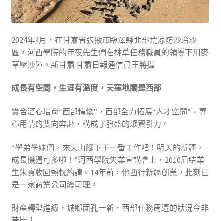
2024年4月，在甘肅省張掖市臨澤縣北部荒涼防沙治沙
區，河西學院的年夜先生們在林草任務職員的領導下用麥
草壓沙障。新甘肅·甘肅日報通信員王將攝
成長有空間，生涯有溫度，天窪地闊是西部
黌舍潛心培育“西部情懷”，西部全力拓展“人才空間”，專
心用情的雙向奔赴，構成了強盛的聚賢引力。
“學弟學妹們，來天山腳下干一番工作吧！明天的新疆，
成長機遇可多啦！”河西學院失業宣講會上，2010屆結業
生朱寶收回熱忱約請。14年前，他西行新疆創業，此刻已
是一家商業公司總司理。
財產轉型進級，城鄉面孔一新，西部任務周遭的狀況今非
昔比！