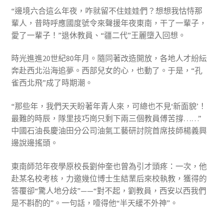
“邊境六合這么年夜，咋就留不住娃娃們？想想我怙恃那
輩人，昔時呼應國度號令來聲援年夜東南，干了一輩子，
愛了一輩子！”退休教員、“疆二代”王麗墮入回想。
時光進進20世紀80年月。隨同著改造開放，各地人才紛紜
奔赴西北沿海追夢。西部兒女的心，也動了。于是，“孔
雀西北飛”成了時期潮。
“那些年，我們天天盼著年青人來，可總也不見‘新面貌’！
最難的時辰，隊里技巧崗只剩下兩三個教員傅苦撐……”
中國石油長慶油田分公司油氣工藝研討院首席技師楊義興
邊說邊搖頭。
東南師范年夜學原校長劉仲奎也曾為引才頭疼：一次，他
赴某名校考核，力邀幾位博士生結業后來校執教，獲得的
答覆卻“驚人地分歧”——“對不起，劉教員，西安以西我們
是不斟酌的”。一句話，噎得他“半天緩不外神”。