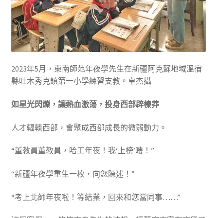
2023年5月，東南師范年夜學先生在新疆阿克蘇地域溫宿
縣吐木秀克鎮第一小學練習支教。卓杰攝
如星光閃爍，讓熱血激蕩，投身西部辟榛莽
人才輻輳西部，會聚成西部成長的微弱動力。
“董教員董教員，哈工年夜！我‘上榜’嘍！”
“新疆年夜學重生一枚，向您陳述！”
“考上北師年夜啦！等結業，回來和您當同事……”