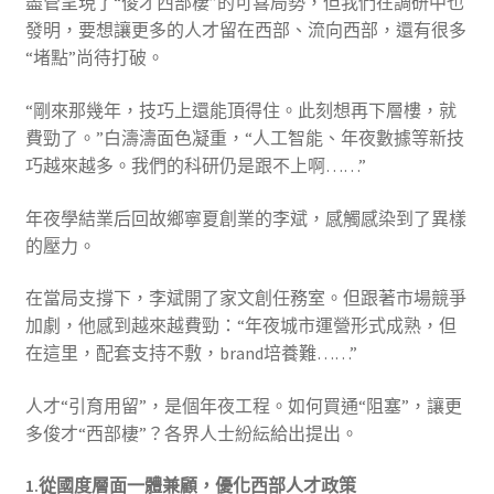
盡管呈現了“俊才西部棲”的可喜局勢，但我們在調研中也
發明，要想讓更多的人才留在西部、流向西部，還有很多
“堵點”尚待打破。
“剛來那幾年，技巧上還能頂得住。此刻想再下層樓，就
費勁了。”白濤濤面色凝重，“人工智能、年夜數據等新技
巧越來越多。我們的科研仍是跟不上啊……”
年夜學結業后回故鄉寧夏創業的李斌，感觸感染到了異樣
的壓力。
在當局支撐下，李斌開了家文創任務室。但跟著市場競爭
加劇，他感到越來越費勁：“年夜城市運營形式成熟，但
在這里，配套支持不敷，brand培養難……”
人才“引育用留”，是個年夜工程。如何買通“阻塞”，讓更
多俊才“西部棲”？各界人士紛紜給出提出。
1.從國度層面一體兼顧，優化西部人才政策