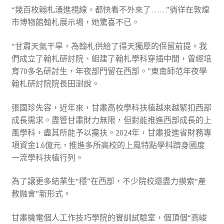
“幾百枚翰札涌進視線，都快看不外來了……”徜徉在敦煌
市博物館翰札展示場，她驚喜不已。
“甘肅天氣干旱，為翰札供給了得天獨厚的保留前提。我
們成立了翰札研討院、組建了翰札學科穿插中間，曾經培
育70多名研討生，年夜部門留在西部。”東南師范年夜學
翰札研討院院長田澍說。
張國珍先容，近年來，甘肅高校學科扶植越來越緊扣西部
成長需求。盡管甘肅財力無限，但對能推進西部成長的上
風學科，盡其所能予以攙扶。2024年，甘肅投進省財務專
項資金1.6億元，推進多所高校的上風特點學科躋身國度
一流學科扶植行列。
為了讓更多結業生“穩”在西部，不少院校還盡力摸索“產
教融會”新形式。
甘肅機電個人工作技巧學院的實訓試驗室，個頂個“高峻