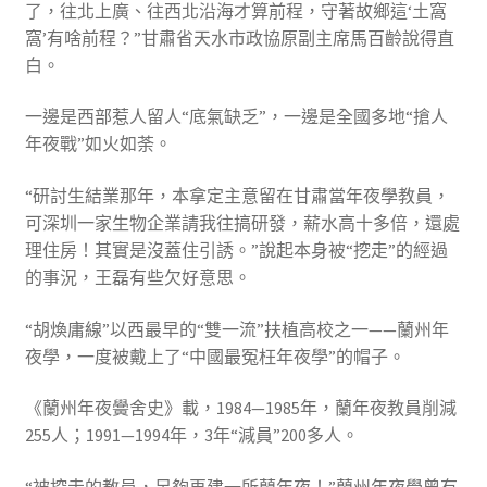
了，往北上廣、往西北沿海才算前程，守著故鄉這‘土窩
窩’有啥前程？”甘肅省天水市政協原副主席馬百齡說得直
白。
一邊是西部惹人留人“底氣缺乏”，一邊是全國多地“搶人
年夜戰”如火如荼。
“研討生結業那年，本拿定主意留在甘肅當年夜學教員，
可深圳一家生物企業請我往搞研發，薪水高十多倍，還處
理住房！其實是沒蓋住引誘。”說起本身被“挖走”的經過
的事況，王磊有些欠好意思。
“胡煥庸線”以西最早的“雙一流”扶植高校之一——蘭州年
夜學，一度被戴上了“中國最冤枉年夜學”的帽子。
《蘭州年夜黌舍史》載，1984—1985年，蘭年夜教員削減
255人；1991—1994年，3年“減員”200多人。
“被挖走的教員，足夠再建一所蘭年夜！”蘭州年夜學曾有