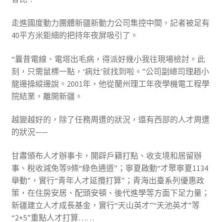
走進國度動力團體新疆新動力公司集控中間，記者被足有
40平方米鉅細的把持年夜屏吸引了。
“曩昔電線、電塔出毛病，得派好幾小我往現場檢討。此
刻，只需鼠標一點，‘病灶’就找到啦。”公司副總司理趙小
龍邊操縱邊說。2001年，他從蘭州理工年夜學機電工程學
院結業，離開新疆。
越變越好的，除了任務周遭的狀況，還有西部的人才周遭
的狀況——
甘肅頒布人才辦事卡，開辟戶籍打點、收支境和居留辦
事、稅收減免等9條“綠色通道”；寧夏啟動“才聚寧夏1134
舉動”，實行“青年人才延攬打算”；青海出臺系列優惠政
策，在住房安居、配頭安頓、後代進學等方面下足力量；
新疆建立人才成長基金，實行“天山英才”“天池英才”等
“2+5”重點人才打算……