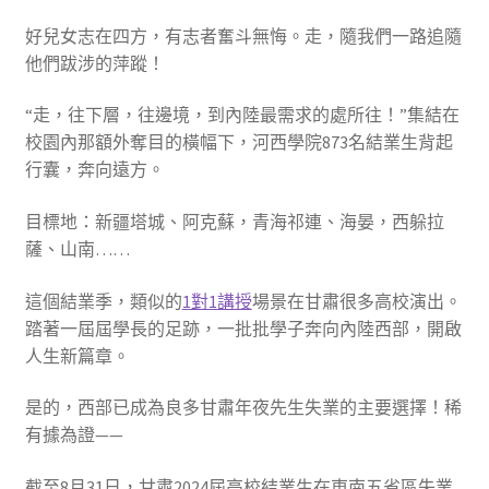
好兒女志在四方，有志者奮斗無悔。走，隨我們一路追隨
他們跋涉的萍蹤！
“走，往下層，往邊境，到內陸最需求的處所往！”集結在
校園內那額外奪目的橫幅下，河西學院873名結業生背起
行囊，奔向遠方。
目標地：新疆塔城、阿克蘇，青海祁連、海晏，西躲拉
薩、山南……
這個結業季，類似的
1對1講授
場景在甘肅很多高校演出。
踏著一屆屆學長的足跡，一批批學子奔向內陸西部，開啟
人生新篇章。
是的，西部已成為良多甘肅年夜先生失業的主要選擇！稀
有據為證——
截至8月31日，甘肅2024屆高校結業生在東南五省區失業