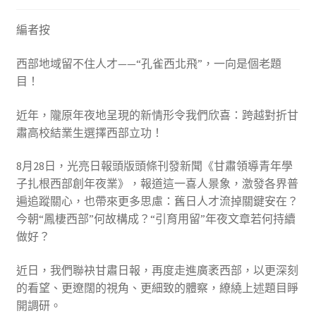
編者按
西部地域留不住人才——“孔雀西北飛”，一向是個老題
目！
近年，隴原年夜地呈現的新情形令我們欣喜：跨越對折甘
肅高校結業生選擇西部立功！
8月28日，光亮日報頭版頭條刊發新聞《甘肅領導青年學
子扎根西部創年夜業》，報道這一喜人景象，激發各界普
遍追蹤關心，也帶來更多思慮：舊日人才流掉關鍵安在？
今朝“鳳棲西部”何故構成？“引育用留”年夜文章若何持續
做好？
近日，我們聯袂甘肅日報，再度走進廣袤西部，以更深刻
的看望、更遼闊的視角、更細致的體察，繚繞上述題目睜
開調研。