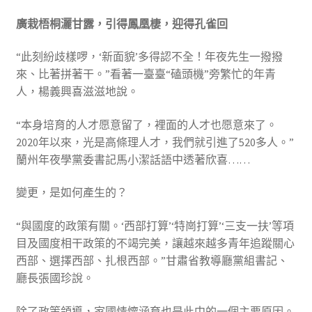
廣栽梧桐灑甘露，引得鳳凰棲，迎得孔雀回
“此刻紛歧樣啰，‘新面貌’多得認不全！年夜先生一撥撥
來、比著拼著干。”看著一臺臺“磕頭機”旁繁忙的年青
人，楊義興喜滋滋地說。
“本身培育的人才愿意留了，裡面的人才也愿意來了。
2020年以來，光是高條理人才，我們就引進了520多人。”
蘭州年夜學黨委書記馬小潔話語中透著欣喜……
變更，是如何產生的？
“與國度的政策有關。‘西部打算’‘特崗打算’‘三支一扶’等項
目及國度相干政策的不竭完美，讓越來越多青年追蹤關心
西部、選擇西部、扎根西部。”甘肅省教導廳黨組書記、
廳長張國珍說。
除了政策領導，家國情懷涵育也是此中的一個主要原因。