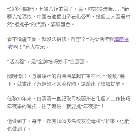
“50多個閥門，七彎八拐的管子，這，咋認得清嘛……”新
疆克拉瑪依，中國石油獨山子石化公司，幾個工人圍著忽
然“撂挑子”的汽鍋，滿臉難色。
看不懂施工圖，就沒法搶修。咋辦？“快找‘活流程
講座場
地
’啊！”有人提示。
“活流程”，是“金牌技巧妙手”白濤濤。
問明情形，身體矮壯的白濤濤拿起石筆在地上“刷刷”幾
下，就畫出了汽鍋給水泵流程圖，還給出了檢驗提醒。
任務10年來，白濤濤一直記取母校蘭州石化個人工作技巧
年夜學的囑托：往了邊境，就要挑“年夜梁”！
他做到了。每年，都有1000多名校友從母校“飛”來，他們
也做到了。