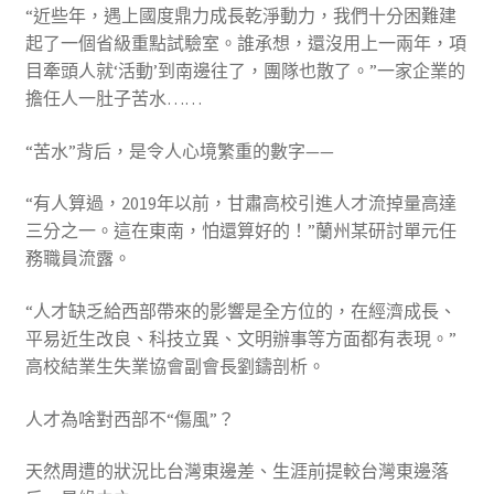
“近些年，遇上國度鼎力成長乾淨動力，我們十分困難建
起了一個省級重點試驗室。誰承想，還沒用上一兩年，項
目牽頭人就‘活動’到南邊往了，團隊也散了。”一家企業的
擔任人一肚子苦水……
“苦水”背后，是令人心境繁重的數字——
“有人算過，2019年以前，甘肅高校引進人才流掉量高達
三分之一。這在東南，怕還算好的！”蘭州某研討單元任
務職員流露。
“人才缺乏給西部帶來的影響是全方位的，在經濟成長、
平易近生改良、科技立異、文明辦事等方面都有表現。”
高校結業生失業協會副會長劉鑄剖析。
人才為啥對西部不“傷風”？
天然周遭的狀況比台灣東邊差、生涯前提較台灣東邊落