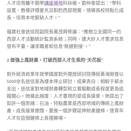
人才培育離不開學
講座場地
科扶植。劉仲奎提出：“學科
設置、教導評價要充足斟酌西部現實，領導高校特點化成
長，培育本地緊缺人才。”
福建社會迷信院副院長黃茂興修議：“應樹立全國同一的
西部人才活動統計監測系統；同時，建大好人才需求信息
發布平臺，讓求職者和信息‘無縫對接’。”
2.做強上風財產，打破西部人才生長的“天花板”
對外經濟商業年夜學國度對外開放研討院傳授黃海剛曾以
5000余名迷信家為樣本停止研討，成果表白：相較于薪水
支出，迷信家對地域財產轉型和立異驅動成長程度更為追
蹤關心。她據此揣度：人才重視的是成長遠景。她提出了
如許一個思緒：石油、特點農業是西部地域的傳統上風財
產，成長遠景遼闊，要進一個步驟延伸財產鏈條，使青年
人才在這個鏈條上各擅勝場。