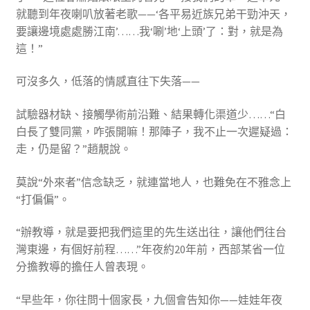
就聽到年夜喇叭放著老歌——‘各平易近族兄弟干勁沖天，
要讓邊境處處勝江南’……我‘唰’地‘上頭’了：對，就是為
這！”
可沒多久，低落的情感直往下失落——
試驗器材缺、接觸學術前沿難、結果轉化渠道少……“白
白長了雙同黨，咋張開嘛！那陣子，我不止一次遲疑過：
走，仍是留？”趙靚說。
莫說“外來者”信念缺乏，就連當地人，也難免在不雅念上
“打偏偏”。
“辦教導，就是要把我們這里的先生送出往，讓他們往台
灣東邊，有個好前程……”年夜約20年前，西部某省一位
分擔教導的擔任人曾表現。
“早些年，你往問十個家長，九個會告知你——娃娃年夜