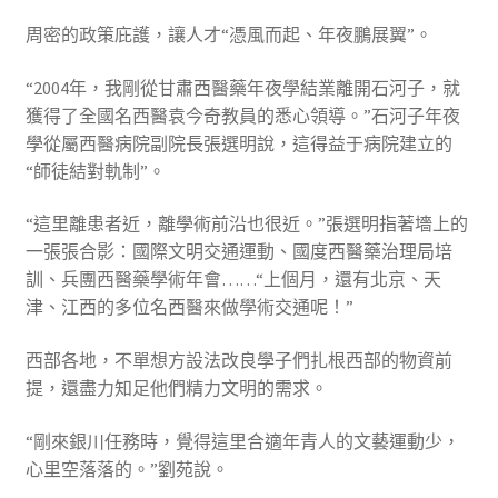
周密的政策庇護，讓人才“憑風而起、年夜鵬展翼”。
“2004年，我剛從甘肅西醫藥年夜學結業離開石河子，就
獲得了全國名西醫袁今奇教員的悉心領導。”石河子年夜
學從屬西醫病院副院長張選明說，這得益于病院建立的
“師徒結對軌制”。
“這里離患者近，離學術前沿也很近。”張選明指著墻上的
一張張合影：國際文明交通運動、國度西醫藥治理局培
訓、兵團西醫藥學術年會……“上個月，還有北京、天
津、江西的多位名西醫來做學術交通呢！”
西部各地，不單想方設法改良學子們扎根西部的物資前
提，還盡力知足他們精力文明的需求。
“剛來銀川任務時，覺得這里合適年青人的文藝運動少，
心里空落落的。”劉苑說。