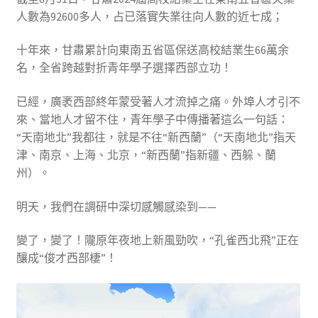
人數為92600多人，占已落實失業往向人數的近七成；
十年來，甘肅累計向東南五省區保送高校結業生66萬余
名，全省跨越對折青年學子選擇西部立功！
已經，廣袤西部終年蒙受著人才流掉之痛。外埠人才引不
來、當地人才留不住，青年學子中傳播著這么一句話：
“天南地北”我都往，就是不往“新西蘭”（“天南地北”指天
津、南京、上海、北京，“新西蘭”指新疆、西躲、蘭
州）。
明天，我們在調研中深切感觸感染到——
變了，變了！隴原年夜地上新風勁吹，“孔雀西北飛”正在
釀成“俊才西部棲”！