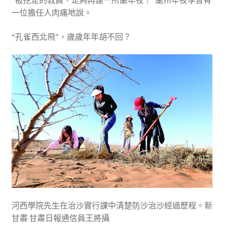
一位擔任人肉痛地說。
“孔雀西北飛”，歲歲年年胡不回？
河西學院先生在治沙實行課中清楚防沙治沙經過歷程。新
甘肅·甘肅日報通信員王將攝