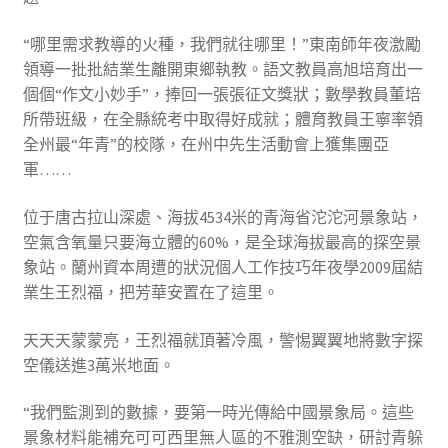
“哪里需求教導的火種，我們就往哪里！”東南師年夜激勵
領導一批批結業生離開東鄉執教。語文教員高旭培育出一
個個“作文小妙手”，捧回一張張征文獎狀；數學教員董培
所帶班級，在全縣統考中取得好成就；體育教員王寧率領
全州最“年青”的校隊，在州中先生活動會上獲集團亞
軍……
位于唐古拉山深處、海拔4534米的青海省沱沱河景象站，
空氣含氧量只要海立體的60%，是全球海拔最高的探空景
象站。蘭州資本周遭的狀況個人工作技巧年夜學2009屆結
業生王烈福，把芳華安置在了這里。
天天天蒙蒙亮，王烈福就頂著冷風，警惕翼翼地將數字探
空儀送進3萬米地面。
“我們監測到的數據，要第一時光傳給中國景象局。這些
景象材料能補充可可西里無人區的不雅測空缺，研討青躲