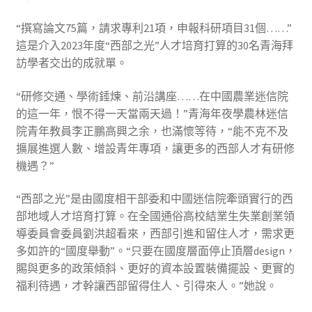
“撰寫論文75篇，請求專利21項，申報科研項目31個……”
這是介入2023年度“西部之光”人才培育打算的30名青海拜
訪學者交出的成就單。
“研修交通、學術錘煉、前沿講座……在中國農業迷信院
的這一年，恨不得一天當兩天過！”青海年夜學農林迷信
院青年教員李正鵬高興之余，也滿懷等待，“能不克不及
擴展進選人數、增設青年專項，讓更多的西部人才有研修
機遇？”
“西部之光”是由國度相干部委和中國迷信院牽頭實行的西
部地域人才培育打算。在全國通俗高校結業生失業創業領
導委員會委員劉洪超看來，西部引進和留住人才，需求更
多如許的“國度舉動”。“只要在國度層面停止頂層design，
賜與更多的政策傾斜、更好的資本設置裝備擺設、更實的
福利待遇，才幹讓西部留得住人、引得來人。”她說。