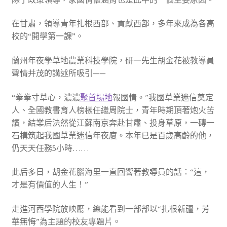
在甘肅，領導青年扎根西部、貢獻西部，多年來成為各高
校的“開學第一課”。
蘭州年夜學草地農業科技學院，研一先生胡金花被教導員
聲情并茂的講述所吸引——
“拳拳寸草心，濃濃
聚首場地
報國情。”我國草業迷信奠定
人、全國教書育人榜樣任繼周院士，青年時期頂著炮火苦
讀，結業后決然從江蘇南京奔赴甘肅、投身草原，一磚一
石構筑起我國草業迷信年夜廈。本年已是百歲高齡的他，
仍天天任務5小時……
此后多日，胡金花腦海里一直回響著教導員的話：“這，
才是有價值的人生！”
走進河西學院放映廳，總能看到一部部以“扎根新疆，芳
華無悔”為主題的校友專題片。