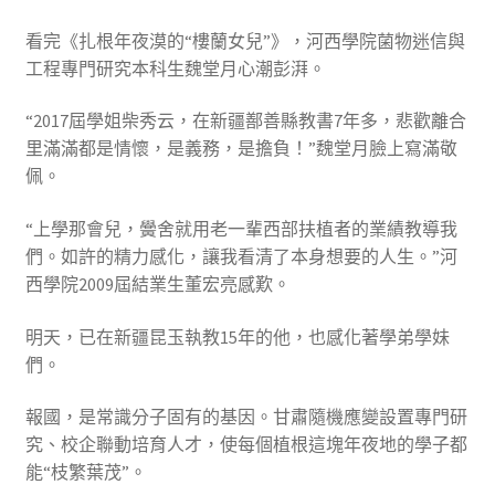
看完《扎根年夜漠的“樓蘭女兒”》，河西學院菌物迷信與
工程專門研究本科生魏堂月心潮彭湃。
“2017屆學姐柴秀云，在新疆鄯善縣教書7年多，悲歡離合
里滿滿都是情懷，是義務，是擔負！”魏堂月臉上寫滿敬
佩。
“上學那會兒，黌舍就用老一輩西部扶植者的業績教導我
們。如許的精力感化，讓我看清了本身想要的人生。”河
西學院2009屆結業生董宏亮感歎。
明天，已在新疆昆玉執教15年的他，也感化著學弟學妹
們。
報國，是常識分子固有的基因。甘肅隨機應變設置專門研
究、校企聯動培育人才，使每個植根這塊年夜地的學子都
能“枝繁葉茂”。