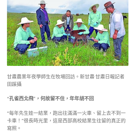
甘肅農業年夜學師生在牧場回訪。新甘肅·甘肅日報記者
田蹊攝
“孔雀西北飛”，何故留不住，年年胡不回
“每年先生娃一結業，跑出往滿滿一火車、留上去不到一
卡車！”很長時光里，這是西部高校結業生往留的真正的
寫照。