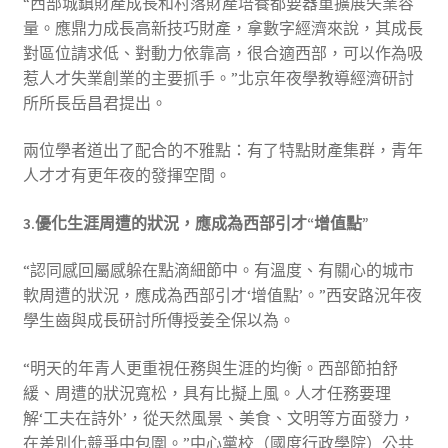
“西部城鎮財產成長和村落財產培養都要器重擴展失業容
量。應鼎力成長高新技巧財產，拿數字經濟來說，其成長
對區位請求低、對動力依靠高，很合適西部，可以作為吸
惹人才失業創業的主要抓手。”北京年夜學教導經濟研討
所所長岳昌君提出。
兩位學者道出了配合的不雅點：有了特點財產集群，青年
人才才有更年夜的發揮空間。
3.優化生涯周遭的狀況，應成為西部引才“增值點”
“認同感回屬感躲在點滴細節中。有溫度、有關心的城市
軟周遭的狀況，應成為西部引才‘增值點’。”西安路況年夜
學生齒與成長研討所傳授姜全保以為。
“明天的年青人更重視任務與生涯的均衡。西部節拍舒
緩、周遭的狀況寬松，具有比擬上風。人才任務要理
解‘工夫在詩外’，從天然風景、美食、文明等方面發力，
在差別化競爭中包圍。”中心黨校（國度行政學院）公共