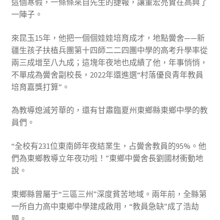
這個寒假，一條條來自先生的捷報，讓董宏亮實在高興了
一陣子。
來昆玉15年，他把一個個娃娃培育成才，地點黌舍——新
疆生孩子扶植兵團第十四師二二四團中學的高考升學率從
兩三成增至八九成；這塊年夜地也成績了他，年事悄悄，
不單成為黌舍副校長，2022年還進選“村落優良青年教員
培育嘉獎打算”。
為教導熄滅芳華的，還有甘肅臨夏州東鄉縣東鄉中學的教
員們。
“全校有231位東南師年夜結業生，占黌舍教員的95%。他
們為東鄉教導立年夜功啦！”東鄉中黌舍長劉國材衝動地
說。
東鄉縣曾屬于“三區三州”深度貧苦地域。兩年前，全縣第
一所自力高中東鄉中學建成啟用，“教員急缺”成了浩劫
題。