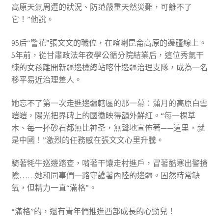
高原天氣周遭的狀況、防范嚴重天然災難，可離不了
它！”他說。
95后“警花”張文文的職位，在喀喇昆侖高原的邊疆線上。
5年前，從甘肅政法年夜學公循分院結業后，這位秀氣干
練的女孩離開新疆邊檢總站喀什邊疆治理支隊，成為一名
移平易近治理差人。
她忘不了第一次走進邊疆轄區的那一幕：蒲月的高原白雪
皚皚，陽光把界碑上的國徽映得額外鮮紅。“每一棵草
木、每一抔砂石都無比神圣，無聲地宣佈著——這里，就
是中國！”激烈的任務感在張文文心里升騰。
騎著牦牛巡邊踏查，啃著干馕走村進戶，冒著酷寒出警搶
險……她和同事們一路守護著內陸的邊疆。固然時常缺
氧，但精力一直“滿格”。
“滿格”的，還有青年們推進西部成長的心勁兒！