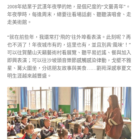
2008年結業于武漢年夜學的她，是個尺度的“文藝青年”。
年夜學時，每逢周末，總要往看場話劇、聽聽演唱會、走
走美術館。
“就在前些年，我還常打‘飛的’往外埠看表演。此刻呢？再
也不消了！年夜城市有的，這里也有，並且別具‘風味’！”
可以往賀蘭山天籟藝術村看展覽、聽平易近謠、餐與加入
即興表演；可以往沙坡頭音樂節感觸感染律動，戈壁不雅
星、篝火圍坐，分送朋友故事與美食……劉苑深感寧夏文
明生涯越來越豐盛。