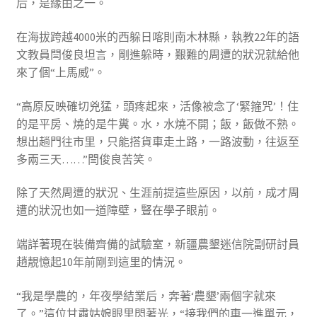
后，是緣由之一。
在海拔跨越4000米的西躲日喀則南木林縣，執教22年的語
文教員閆俊良坦言，剛進躲時，艱難的周遭的狀況就給他
來了個“上馬威”。
“高原反映確切兇猛，頭疼起來，活像被念了‘緊箍咒’！住
的是平房、燒的是牛糞。水，水燒不開；飯，飯做不熟。
想出趟門往市里，只能搭貨車走土路，一路波動，往返至
多兩三天……”閆俊良苦笑。
除了天然周遭的狀況、生涯前提這些原因，以前，成才周
遭的狀況也如一道障壁，豎在學子眼前。
端詳著現在裝備齊備的試驗室，新疆農墾迷信院副研討員
趙靚憶起10年前剛到這里的情況。
“我是學農的，年夜學結業后，奔著‘農墾’兩個字就來
了。”這位甘肅姑娘眼里閃著光，“接我們的車一進單元，