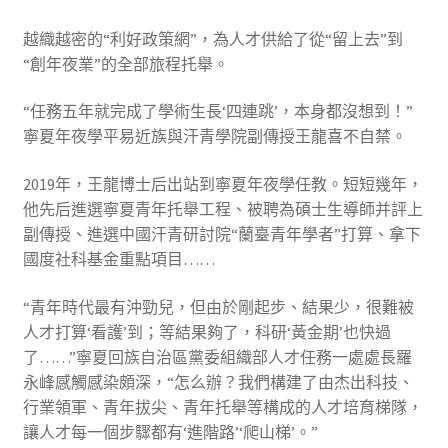
越織越密的“利好政策網”，為人才供給了從“留上去”到
“創年夜業”的全部旅程托舉。
“任務五年就完成了學術生長‘四連跳’，本身都沒想到！”
寧夏年夜學平易近族與汗青學院副傳授王龍喜不自禁。
2019年，王龍博士后出站到寧夏年夜學任教。短短幾年，
他先后進選寧夏青年托舉工程、被聘為碩士生導師并評上
副傳授、進選中國汗青研討院“蘭臺青年學者”打算、拿下
國度社科基金重點項目……
“青年時代最有沖勁兒，但由於剛起步、結果少，很難被
人才打算‘看護’到；等結果夠了，科研‘黃金期’也快過
了……”寧夏回族自治區黨委組織部人才任務一處處長羅
永峰感觸感染頗深，“怎么辦？我們構建了由杰出科技、
行業領軍、青年拔尖、青年托舉等構成的人才培育梯隊，
讓人才每一個步驟都有‘進階路’‘爬山梯’。”