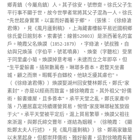
鄉青鎮（今屬烏鎮）人。其子徐安，號懋齋。徐氏父子生
平行事不顯于世，故今世學者常將其父子混為一人。徐氏
“先世起身實業，以富而好義著于鄉”，（張愫：《徐綠滄
君傳》，見《風月廬剩稿》，上海藏書樓躲平易近國桐鄉
徐氏愛日館刻本，索書號：線普529803）是浙西著名的富
戶。曉霞父名煥謨（1852-1879），字綠滄，號叔雅，自
幼與兄煥藻（字伯平，號茗噴鼻）、煥奎（字聽松）受業
于同里盧小菊。煥謨掉意考場，未逮而立之年即卒，但
“生平愛躲書，插架數萬卷，琳瑯多善本。君整天坐書
城，顧之而樂。暇輒手自讎校，他缺乏擾其慮也”。
（《徐綠滄君傳》）煥謨娶湖州回安雙林鄭氏，鄭氏“家
素封”，亦是以經商而致富。據徐曉霞言，其外祖父“好儒
術，躲書連屋，且多善本”。承平天堂之亂，鄭氏家產中
落，乃遷居嘉定持續運營貿易，惋惜“家庋琳瑯秘笈旋毀
于火”。承平天堂被平定后，滬上貿易繁華，煥謨父祖往
來浙滬，與鄭氏締交豐年，遂結為姻親。（徐曉霞：《顯
妣鄭太夫人行述》，見《風月廬剩稿》）徐、鄭兩家雖是
以末業起身，但都崇拜儒術、雅好躲書，這對徐曉霞有著