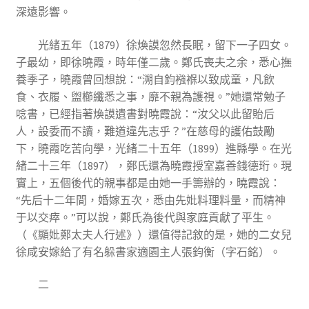
深遠影響。
光緒五年（1879）徐煥謨忽然長眠，留下一子四女。
子最幼，即徐曉霞，時年僅二歲。鄭氏喪夫之余，悉心撫
養季子，曉霞曾回想說：“溯自鈞襁褓以致成童，凡飲
食、衣履、盥櫛纖悉之事，靡不親為護視。”她還常勉子
唸書，已經指著煥謨遺書對曉霞說：“汝父以此留貽后
人，設委而不讀，難道違先志乎？”在慈母的護佑鼓勵
下，曉霞吃苦向學，光緒二十五年（1899）進縣學。在光
緒二十三年（1897），鄭氏還為曉霞授室嘉善錢德珩。現
實上，五個後代的親事都是由她一手籌辦的，曉霞說：
“先后十二年間，婚嫁五次，悉由先妣料理料量，而精神
于以交瘁。”可以說，鄭氏為後代與家庭貢獻了平生。
（《顯妣鄭太夫人行述》）還值得記敘的是，她的二女兒
徐咸安嫁給了有名躲書家適園主人張鈞衡（字石銘）。
二