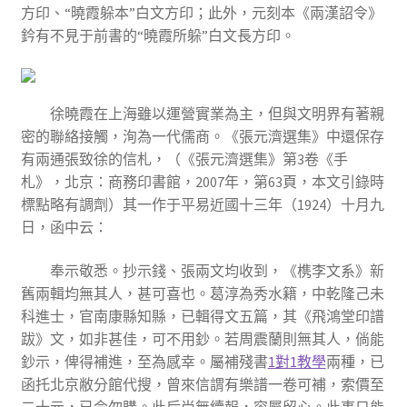
方印、“曉霞躲本”白文方印；此外，元刻本《兩漢詔令》
鈐有不見于前書的“曉霞所躲”白文長方印。
徐曉霞在上海雖以運營實業為主，但與文明界有著親
密的聯絡接觸，洵為一代儒商。《張元濟選集》中還保存
有兩通張致徐的信札，（《張元濟選集》第3卷《手
札》，北京：商務印書館，2007年，第63頁，本文引錄時
標點略有調劑）其一作于平易近國十三年（1924）十月九
日，函中云：
奉示敬悉。抄示錢、張兩文均收到，《槜李文系》新
舊兩輯均無其人，甚可喜也。葛淳為秀水籍，中乾隆己未
科進士，官南康縣知縣，已輯得文五篇，其《飛鴻堂印譜
跋》文，如非甚佳，可不用鈔。若周震蘭則無其人，倘能
鈔示，俾得補進，至為感幸。屬補殘書
1對1教學
兩種，已
函托北京敝分館代搜，曾來信謂有樂譜一卷可補，索價至
二十元，已令勿購。此后尚無續報，容屬留心。此事只能