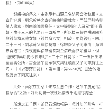
稿》，第6106頁）
錢紹楨的祭文，由劉承幹出頭具名請黃公渚執筆。文
章作好后，劉承幹將之寄送給徐曉霞裁奪，而祭屏劃格與
請人書寫，則由徐曉霞擔任。文中提到的“志昂兄”即于寶
軒，由于三人的老婆乃一母所生，所以這三位連襟間關系
與錢紹楨其他女婿（錢共育六女）相較，更為親近。四月
二十三日，劉承幹又與徐曉霞、徐懋齋父子同車由上海到
嘉善錢宅，是夜他與徐懋齋長談至清晨兩點始寢息，但
“服安神藥后仍今夜未眠”。二十四日開吊，二十五日出殯
至登壽公所，當全國午劉承幹又與徐曉霞父子同車前往上
海。（《求恕齋日誌》，第10冊，第56-58頁）配合的姻
親促進了兩家往來。
此外，兩家在生意上也常互惠合作，通訊中屢見“情
投意合”之語。好比劉曾一次性出借五千兩給徐應急：
所說之五千兩，弟已看護敝帳房，囑其勿開劃條，打