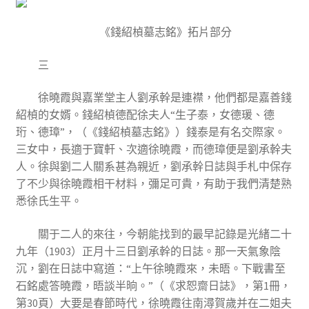
《錢紹楨墓志銘》拓片部分
三
徐曉霞與嘉業堂主人劉承幹是連襟，他們都是嘉善錢
紹楨的女婿。錢紹楨德配徐夫人“生子泰，女德瑗、德
珩、德璋”，（《錢紹楨墓志銘》）錢泰是有名交際家。
三女中，長適于寶軒、次適徐曉霞，而德璋便是劉承幹夫
人。徐與劉二人關系甚為親近，劉承幹日誌與手札中保存
了不少與徐曉霞相干材料，彌足可貴，有助于我們清楚熟
悉徐氏生平。
關于二人的來往，今朝能找到的最早記錄是光緒二十
九年（1903）正月十三日劉承幹的日誌。那一天氣象陰
沉，劉在日誌中寫道：“上午徐曉霞來，未晤。下戰書至
石銘處答曉霞，晤談半晌。”（《求恕齋日誌》，第1冊，
第30頁）大要是春節時代，徐曉霞往南潯賀歲并在二姐夫