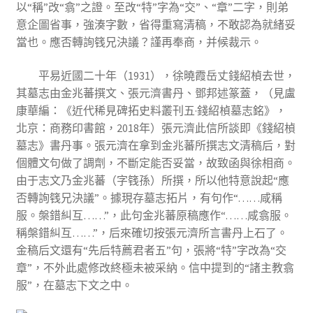
以“稱”改“翕”之證。至改“特”字為“交”、“章”二字，則弟
意企圖省事，強湊字數，省得重寫清稿，不敢認為就緒妥
當也。應否轉詢篯兄決議？謹再奉商，并候裁示。
平易近國二十年（1931），徐曉霞岳丈錢紹楨去世，
其墓志由金兆蕃撰文、張元濟書丹、鄧邦述篆蓋，（見盧
康華編：《近代稀見碑拓史料叢刊五·錢紹楨墓志銘》，
北京：商務印書館，2018年）張元濟此信所談即《錢紹楨
墓志》書丹事。張元濟在拿到金兆蕃所撰志文清稿后，對
個體文句做了調劑，不斷定能否妥當，故致函與徐相商。
由于志文乃金兆蕃（字篯孫）所撰，所以他特意說起“應
否轉詢篯兄決議”。據現存墓志拓片，有句作“……咸稱
服。槃錯糾互……”，此句金兆蕃原稿應作“……咸翕服。
稱槃錯糾互……”，后來確切按張元濟所言書丹上石了。
金稿后文還有“先后特薦君者五”句，張將“特”字改為“交
章”，不外此處修改終極未被采納。信中提到的“諸主教翕
服”，在墓志下文之中。