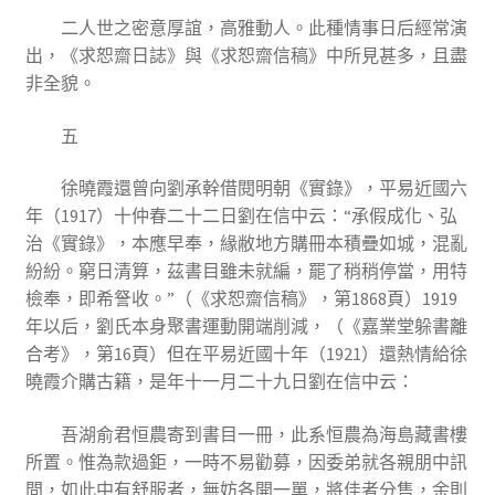
二人世之密意厚誼，高雅動人。此種情事日后經常演
出，《求恕齋日誌》與《求恕齋信稿》中所見甚多，且盡
非全貌。
五
徐曉霞還曾向劉承幹借閱明朝《實錄》，平易近國六
年（1917）十仲春二十二日劉在信中云：“承假成化、弘
治《實錄》，本應早奉，緣敝地方購冊本積疊如城，混亂
紛紛。窮日清算，茲書目雖未就編，罷了稍稍停當，用特
檢奉，即希詧收。”（《求恕齋信稿》，第1868頁）1919
年以后，劉氏本身聚書運動開端削減，（《嘉業堂躲書離
合考》，第16頁）但在平易近國十年（1921）還熱情給徐
曉霞介購古籍，是年十一月二十九日劉在信中云：
吾湖俞君恒農寄到書目一冊，此系恒農為海島藏書樓
所置。惟為款過鉅，一時不易勸募，因委弟就各親朋中訊
問，如此中有舒服者，無妨各開一單，將佳者分售，余則