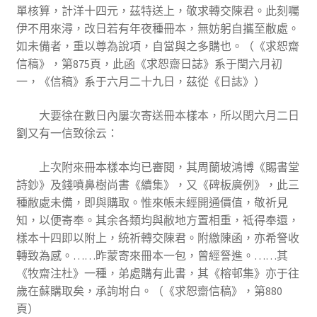
單核算，計洋十四元，茲特送上，敬求轉交陳君。此刻囑
伊不用來潯，改日若有年夜種冊本，無妨躬自攜至敝處。
如未備者，重以尊為說項，自當與之多購也。（《求恕齋
信稿》，第875頁，此函《求恕齋日誌》系于閏六月初
一，《信稿》系于六月二十九日，茲從《日誌》）
大要徐在數日內屢次寄送冊本樣本，所以閏六月二日
劉又有一信致徐云：
上次附來冊本樣本均已審閱，其周蘭坡鴻博《賜書堂
詩鈔》及錢噴鼻樹尚書《續集》，又《碑板廣例》，此三
種敝處未備，即與購取。惟來帳未經開通價值，敬祈見
知，以便寄奉。其余各類均與敝地方置相重，祗得奉還，
樣本十四即以附上，統祈轉交陳君。附繳陳函，亦希詧收
轉致為感。……昨蒙寄來冊本一包，曾經詧進。……其
《牧齋注杜》一種，弟處購有此書，其《榕邨集》亦于往
歲在蘇購取矣，承詢坿白。（《求恕齋信稿》，第880
頁）