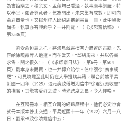
為書館購之。積余丈、孟蘋均已看過，執事廣事網羅，特
以奉呈。如合尊意者，乞為開出，未來集有成數，即可向
俞君商量也。又揚州梓人邱紹周攜到書目一冊，此中殿板
尚多，執事亦有興趣乎？一并附覽。（《求恕齋信稿》，
第2536頁）
劉受俞恒農之托，將海島藏書樓有力購置的古籍，先
容給徐曉霞等人遴選。而在當天，“邱紹周來，并以各書
求售，閱之很久”，（《求恕齋日誌》，第6冊，第504
頁）劉本身未購買，也一并轉介給徐。信中謂徐“廣事網
羅”，可見曉霞至此時仍在大舉搜購典籍。聯合前述平易
近國十四年（1925）張元濟致傅增湘信中“徐君近頗收書”
的描寫，其聚書愛好之濃、時光跨度之長，令人仰嘆。
在互贈冊本、相互介購的經過歷程中，他們必定也會
就冊本版本停止交通，平易近國十一年（1922）六月十八
日，劉承幹致徐曉霞信中云：