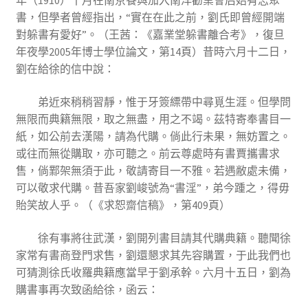
年（1910）十月在南京餐與加入南洋勸業會后始有志聚
書，但學者曾經指出，“實在在此之前，劉氏即曾經開端
對躲書有愛好”。（王茜：《嘉業堂躲書離合考》，復旦
年夜學2005年博士學位論文，第14頁）昔時六月十二日，
劉在給徐的信中說：
弟近來稍稍習靜，惟于牙簽縹帶中尋覓生涯。但學問
無限而典籍無限，取之無盡，用之不竭。茲特寄奉書目一
紙，如公前去漢陽，請為代購。倘此行未果，無妨置之。
或往而無從購取，亦可聽之。前云尊處時有書賈攜書求
售，倘鄴架無須于此，敬請寄目一不雅。若遇敝處未備，
可以敬求代購。昔吾家劉峻號為“書淫”，弟今踵之，得毋
貽笑故人乎。（《求恕齋信稿》，第409頁）
徐有事將往武漢，劉開列書目請其代購典籍。聽聞徐
家常有書商登門求售，劉還懇求其先容購置，于此我們也
可猜測徐氏收羅典籍應當早于劉承幹。六月十五日，劉為
購書事再次致函給徐，函云：