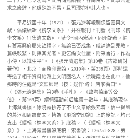
求之廠肆，他處殊為不易，且司理亦非其人也。
平易近國十年（1921），張元濟等報酬保留嘉興文
獻，倡議續輯《槜李文系》，并在報刊上刊發《刊印〈槜
李文系〉征集遺文啟》，號令“國內宏達，同州諸彥，躲
有舊嘉興府屬先註釋字，無論已否成集，咸請錄副見教。
篇帙較繁，則擇其尤者。更乞編次仕履，附采言行，作為
小傳，以識生平”。（《張元濟選集》第10卷《古籍研討
著作》，北京：商務印書館，2010年，第238頁）那時還
寄送了相干資料給滬上文明圈名人，徐曉霞也在此中，他
那時的住處是“文監師是（按：疑作‘路’）唐家衖口”。
（《張元濟選集》第3卷《手札》，《致陶葆廉等公
信》，第169頁）續輯運動前后連續十數年，其底稿現存
上海藏書樓。徐曉霞抄寄了不少文章給張元濟，信中提到
的葛淳和周震蘭文，皆為《飛鴻堂印譜》上的後記，均已
支出《續輯〈槜李文系〉》底稿。（《續輯〈槜李文
系〉》，上海藏書樓躲底稿，索書號：T26751-828，第
3034、3190頁）在周震蘭文稿紙上，張還特意做了標誌：