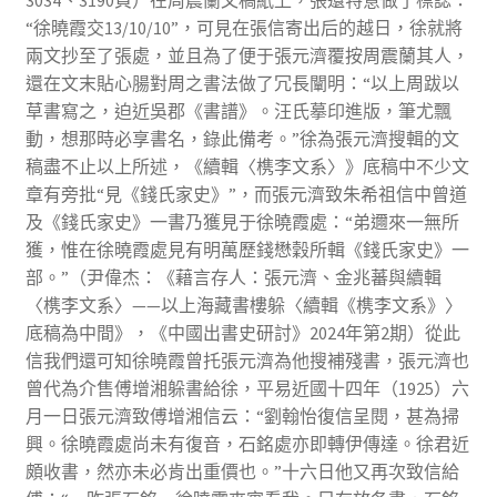
“徐曉霞交13/10/10”，可見在張信寄出后的越日，徐就將
兩文抄至了張處，並且為了便于張元濟覆按周震蘭其人，
還在文末貼心腸對周之書法做了冗長闡明：“以上周跋以
草書寫之，迫近吳郡《書譜》。汪氏摹印進版，筆尤飄
動，想那時必享書名，錄此備考。”徐為張元濟搜輯的文
稿盡不止以上所述，《續輯〈槜李文系〉》底稿中不少文
章有旁批“見《錢氏家史》”，而張元濟致朱希祖信中曾道
及《錢氏家史》一書乃獲見于徐曉霞處：“弟邇來一無所
獲，惟在徐曉霞處見有明萬歷錢懋穀所輯《錢氏家史》一
部。”（尹偉杰：《藉言存人：張元濟、金兆蕃與續輯
〈槜李文系〉——以上海藏書樓躲〈續輯《槜李文系》〉
底稿為中間》，《中國出書史研討》2024年第2期）從此
信我們還可知徐曉霞曾托張元濟為他搜補殘書，張元濟也
曾代為介售傅增湘躲書給徐，平易近國十四年（1925）六
月一日張元濟致傅增湘信云：“劉翰怡復信呈閱，甚為掃
興。徐曉霞處尚未有復音，石銘處亦即轉伊傳達。徐君近
頗收書，然亦未必肯出重價也。”十六日他又再次致信給