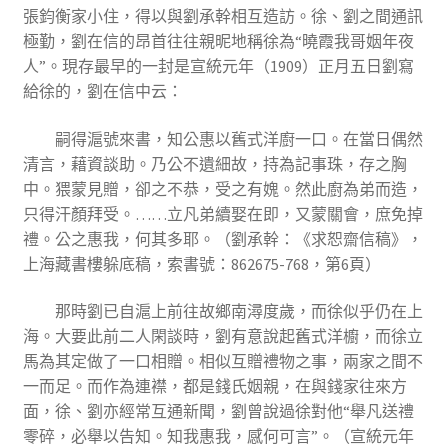
張鈞衡家小住，得以與劉承幹相互造訪。徐、劉之間通訊
極勤，劉在信的昂首往往親昵地稱徐為“曉霞我哥姻年夜
人”。現存最早的一封是宣統元年（1909）正月五日劉寫
給徐的，劉在信中云：
嗣得滬號來書，知公惠以舊式洋廚一口。在當日偶然
清言，藉資談助。乃公不遺細故，持為記事珠，存之胸
中。猥蒙見贈，卻之不恭，受之有媿。然此廚為弟而造，
只得汗顏拜受。……立凡弟續娶在即，又蒙關會，庶免掉
禮。公之惠我，何其多耶。（劉承幹：《求恕齋信稿》，
上海藏書樓躲底稿，索書號：862675-768，第6頁）
那時劉已自滬上前往故鄉南潯度歲，而徐似乎仍在上
海。大要此前二人閑談時，劉有意說起舊式洋櫥，而徐立
馬為其定做了一口相贈。相似互贈禮物之事，兩家之間不
一而足。而作為連襟，都是錢氏姻親，在與錢家往來方
面，徐、劉亦經常互通新聞，劉曾說過徐對他“舉凡送禮
零碎，必舉以告知。知我惠我，感何可言”。（宣統元年