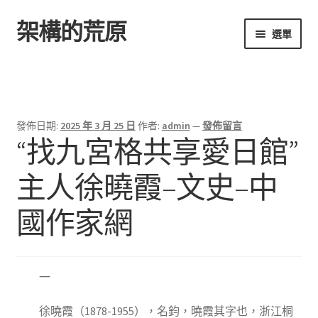
架構的荒原
跳
跳
選單
至
至
導
主
首頁
覽
要
列
內
容
發佈日期:
2025 年 3 月 25 日
作者:
admin
—
發佈留言
“找九宮格共享愛日館”
主人徐曉霞–文史–中
國作家網
一
徐曉霞（1878-1955），名鈞，曉霞其字也，浙江桐