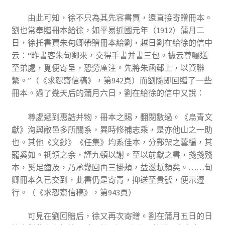
由此可知，徐不只為其先容書賈，還直接寄贈冊本。
劉也常奉贈冊本給徐，如平易近國元年（1912）蒲月二
日，徐托書賈朱甸卿帶贈冊本給劉，越日劉在給徐的信中
云：“昨書客朱甸卿來，交得手書并書三包。據云尊囑送
至弟處，覓便寄呈，恐勞廑注。先將朱函郵上，以資聯
繫。”（《求恕齋信稿》，第942頁）而劉隨即回贈了一些
冊本。過了幾天后的蒲月六日，劉在給徐的信中又說：
尊處遞到惠誥并物，冊本之賜，翻閱數過。《烏青文
獻》洵與敝邑多所關系，異時修補志乘，是亦他山之一助
也。其他《文鈔》《任集》均系佳本，分鄴架之蕓編，其
寵奚如。祗領之余，謹九頓以謝。至以前獻之書，戔戔殘
本，奚足齒及，乃承幾回再三掛頰，益滋慙顏矣。……甸
卿冊本久已交到，此書仍是寄青，抑送至貴號，便示遵
行。（《求恕齋信稿》，第943頁）
可見在劉回贈后，徐又再次寄贈。劉在蒲月五日的日