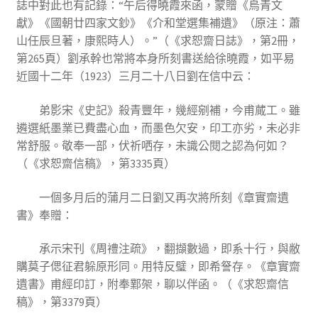
誌中對此也有記錄：“午后得曉霞來函，蒙贈《烏青文
獻》《國朝廿四家文鈔》《介和堂選集補遺》（原注：蕭
山任辰旦著，康熙時人）。”（《求恕齋日誌》，第2冊，
第265頁）劉承幹也常將本身所刻書送給徐曉霞，如平易
近國十二年（1923）三月二十八日劉在信中云：
弟影宋《史記》殺青豐年，幾經剜補，今甫蕆工。雖
遴選紙墨業已費盡心血，而墨色欠安，印工亦劣，未必非
常舒服。敬奉一部，伏祈哂存，未識公閱之認為何如？
（《求恕齋信稿》，第3335頁）
一個多月后的蒲月二日劉又再次將所刻《章實齋遺
書》奉贈：
承示宋刊《周禮注疏》，翻擷數過，即系十行，與敝
購莫子偲征君躲原形同。用特反璧，即希詧存。《章實齋
遺書》甫經印訂，附奉鄴架，聊以伴函。（《求恕齋信
稿》，第3379頁）