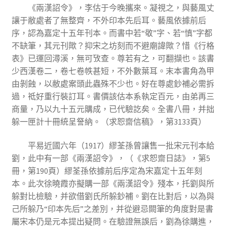
《兩漢詔令》，李估于今晚攜來。凝視之，與藝風丈
讓于敝處者了無整齊，不外印本先后耳。藝風依據前后
序，認為嘉定十五年刊本。而書中若“敬”字、若“慎”字都
不缺筆，其元刊歟？抑宋之坊刻而不避廟諱歟？惜《行格
表》已運回潯溪，無可攷查。尊若有之，可翻擷也。該書
少西漢卷二，卷七卷帙甚短，不外數葉耳。末本書角為甲
由剝蝕，以敝處案頭此蟲殊不少也。好在尊處鈔補必需拆
過，祗好重行裝訂耳。書價該估本系執定百元，由弟再三
商量，乃以九十五元購成，已代驗訖矣。全書八冊，并拙
躲一匣計十冊統呈詧納。（求恕齋信稿》，第3133頁）
平易近國六年（1917）繆荃孫曾讓售一批宋元刊本給
劉，此中有一部《兩漢詔令》，（《求恕齋日誌》，第5
冊，第190頁）繆荃孫依據前后序定為宋嘉定十五年刻
本。此次徐曉霞亦擬購一部《兩漢詔令》殘本，托劉與所
躲對比檢驗，并欲借劉氏所躲鈔補。劉在比對后，以為與
己所躲乃“印本先后”之差別，并從避忌闕筆的角度對是書
屬宋本仍是元本提出疑問。在驗證無誤后，劉為徐購進，