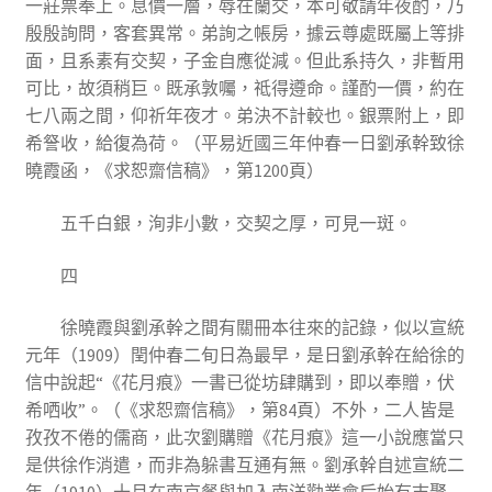
一莊票奉上。息價一層，辱在蘭交，本可敬請年夜酌，乃
殷殷詢問，客套異常。弟詢之帳房，據云尊處既屬上等排
面，且系素有交契，子金自應從減。但此系持久，非暫用
可比，故須稍巨。既承敦囑，祗得遵命。謹酌一價，約在
七八兩之間，仰祈年夜才。弟決不計較也。銀票附上，即
希詧收，給復為荷。（平易近國三年仲春一日劉承幹致徐
曉霞函，《求恕齋信稿》，第1200頁）
五千白銀，洵非小數，交契之厚，可見一斑。
四
徐曉霞與劉承幹之間有關冊本往來的記錄，似以宣統
元年（1909）閏仲春二旬日為最早，是日劉承幹在給徐的
信中說起“《花月痕》一書已從坊肆購到，即以奉贈，伏
希哂收”。（《求恕齋信稿》，第84頁）不外，二人皆是
孜孜不倦的儒商，此次劉購贈《花月痕》這一小說應當只
是供徐作消遣，而非為躲書互通有無。劉承幹自述宣統二