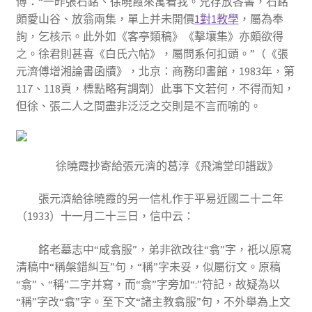
傅：“一昨張石銘、徐曉霞來寓看我。兄存放各書，石銘
頗愛山谷、放翁兩集，單上并未開價
1對1教學
，屬為奉
詢，乞核示。此外如《客亭類稿》《擊壤集》亦頗欲得
之。徐君則甚喜《白氏六帖》，屬問系何扣頭。”（《張
元濟傅增湘論書函牘》，北京：商務印書館，1983年，第
117、118頁，標點略有調劑）此事下文若何，不得而知，
但徐、張二人之間盡非泛泛之交則是不言而喻的。
徐曉霞抄寄給張元濟的葛淳《飛鴻堂印譜跋》
張元濟給徐曉霞的另一信札作于平易近國二十二年
（1933）十一月二十三日，信中云：
銘老墓志中“咸翕服”，弟非欲改往“翕”字，衹以原寫
清稿中“稱槃錯糾互”句，“稱”字未妥，似屬衍文。原稿
“翕”、“稱”二字并寫，而“翕”字旁加“:”符記，故疑為以
“稱”字改“翕”字。至下文“諸主教翕服”句，不外舉為上文