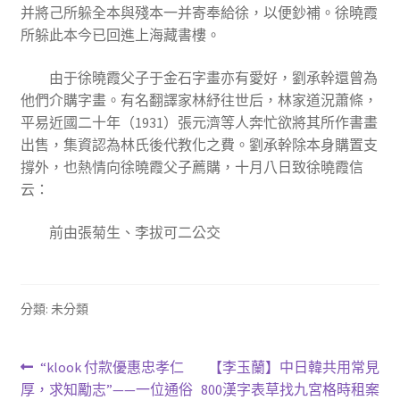
并將己所躲全本與殘本一并寄奉給徐，以便鈔補。徐曉霞
所躲此本今已回進上海藏書樓。
由于徐曉霞父子于金石字畫亦有愛好，劉承幹還曾為
他們介購字畫。有名翻譯家林紓往世后，林家道況蕭條，
平易近國二十年（1931）張元濟等人奔忙欲將其所作書畫
出售，集資認為林氏後代教化之費。劉承幹除本身購置支
撐外，也熱情向徐曉霞父子薦購，十月八日致徐曉霞信
云：
前由張菊生、李拔可二公交
分類: 未分類
文
上
下
“klook 付款優惠忠孝仁
【李玉蘭】中日韓共用常見
一
一
厚，求知勵志”——一位通俗
800漢字表草找九宮格時租案