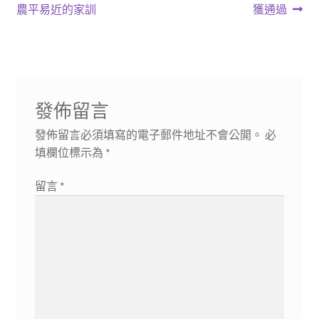
章
篇
篇
農平易近的家訓
獲通過
導
文
文
章:
章:
覽
發佈留言
發佈留言必須填寫的電子郵件地址不會公開。
必
填欄位標示為
*
留言
*