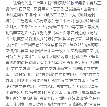
徐曉霞的生平行事，我們明天所知
教學
無多。勞乃宣
說他“令德克家，束身無忝。官京朝已貴顯矣，國變作，
拂袖遽回，不復出”，（勞乃宣《序》，見《風月廬剩
稿》）平易近國《烏青鎮志》卷二十七對他的記錄是“桐
鄉附貢，工部郎中”，大要做過工部郎中等京官，辛亥反
動后棄官返鄉，后來努力于貿易。受家庭周遭的狀況陶
冶，曉霞亦熱愛加入我的最愛古籍與金石字畫，其書齋名
“愛日館”。中國嘉德2019春季拍賣會，曾以253萬元的成
交價拍出吳昌碩刻田黃石印章一枚，印文為橢圓白文“愛
日館金石字畫印”，印章主人即徐曉霞。除此之外，筆者
曾觀看的徐氏躲印另有：明刻本《朝野類要》所鈐“徐鈞
印信”白文方印、“曉霞”白文方印兩方、“徐鈞印”白文方
印、“愛日館加入我的最愛印”白文長方印、“曉霞”白文長
方印；明刻本《格致余論》所鈐“曉霞”白文方印、“曉霞
躲本”白文長方印、“徐鈞私印”白文方印；明刻本《漢蔡
中郎集》所鈐“長林愛日”白文方印；清刻本《噴鼻湖草堂
集》所鈐“曉霞所躲”白文方印、“愛日館躲書印”白文長方
印；清刻本《唸書雜錄》所鈐“曉霞加入我的最愛”白文長