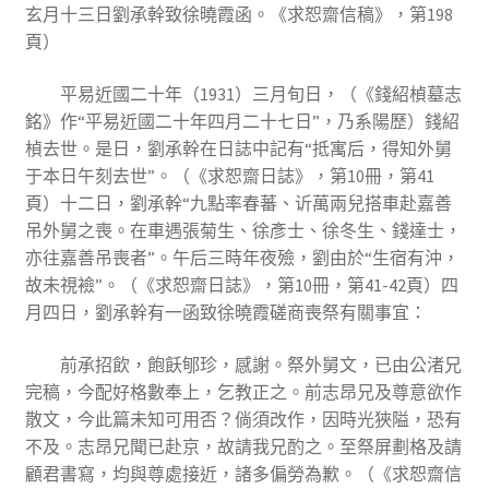
玄月十三日劉承幹致徐曉霞函。《求恕齋信稿》，第198
頁）
平易近國二十年（1931）三月旬日，（《錢紹楨墓志
銘》作“平易近國二十年四月二十七日”，乃系陽歷）錢紹
楨去世。是日，劉承幹在日誌中記有“抵寓后，得知外舅
于本日午刻去世”。（《求恕齋日誌》，第10冊，第41
頁）十二日，劉承幹“九點率春蕃、䜣萬兩兒搭車赴嘉善
吊外舅之喪。在車遇張菊生、徐彥士、徐冬生、錢達士，
亦往嘉善吊喪者”。午后三時年夜殮，劉由於“生宿有沖，
故未視襝”。（《求恕齋日誌》，第10冊，第41-42頁）四
月四日，劉承幹有一函致徐曉霞磋商喪祭有關事宜：
前承招飲，飽飫郇珍，感謝。祭外舅文，已由公渚兄
完稿，今配好格數奉上，乞教正之。前志昂兄及尊意欲作
散文，今此篇未知可用否？倘須改作，因時光狹隘，恐有
不及。志昂兄聞已赴京，故請我兄酌之。至祭屏劃格及請
顧君書寫，均與尊處接近，諸多偏勞為歉。（《求恕齋信