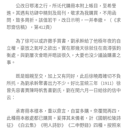
公改日鄂渚之行，所讬代購冊本附上帳目，至希詧
進。其遇有坊肆中精刻及局刊，敬求為我購買，不用函
問，致多周折。該值若干，改日示明，一并奉繳。（《求
恕齋信稿》，第412頁）
為了徐可以或許撒手買書，劉承幹給了他極年夜的自
立權，豪放之氣呼之欲出。實在那幾天徐就住在南潯張鈞
衡處，與劉屢次會晤并晤談很久，大要也沒少議論購書之
事。
既是姻親至交，加上又有同好，此后徐曉霞確切不負
所托，為劉承幹聚書出力不少。好比宣統三年（1911）徐
曾先容書賈陳時帆售書劉氏，劉在閏六月一日給徐的信中
云：
承寄冊本樣本，重以鼎言，自當多購。奈覆閱再四，
此種冊本敝處都已購買。爰擇其未備者，計《國朝松陵詩
征》《白云集》《明人詩鈔》《二申野錄》四種。按照來