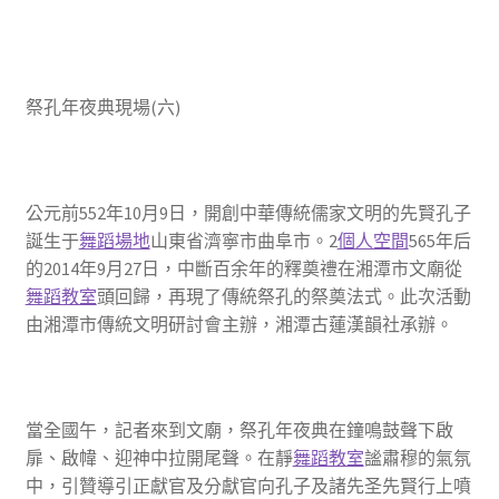
祭孔年夜典現場(六)
公元前552年10月9日，開創中華傳統儒家文明的先賢孔子
誕生于
舞蹈場地
山東省濟寧市曲阜市。2
個人空間
565年后
的2014年9月27日，中斷百余年的釋奠禮在湘潭市文廟從
舞蹈教室
頭回歸，再現了傳統祭孔的祭奠法式。此次活動
由湘潭市傳統文明研討會主辦，湘潭古蓮漢韻社承辦。
當全國午，記者來到文廟，祭孔年夜典在鐘鳴鼓聲下啟
扉、啟幃、迎神中拉開尾聲。在靜
舞蹈教室
謐肅穆的氣氛
中，引贊導引正獻官及分獻官向孔子及諸先圣先賢行上噴