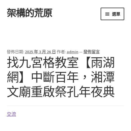
架構的荒原
跳
跳
選單
至
至
導
主
首頁
覽
要
列
內
容
發佈日期:
2025 年 3 月 26 日
作者:
admin
—
發佈留言
找九宮格教室【雨湖
網】中斷百年，湘潭
文廟重啟祭孔年夜典
交流