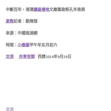
中斷百年，湘潭
講座場地
文廟重啟祭孔年夜典
家教
記者：劉煒煊
來源：中國雨湖網
時間：
小樹屋
甲午年玄月初六
交流
共享空間
西歷2014年9月29日
交流