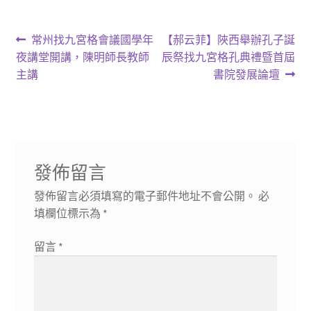
文
上
下
常州找九宮格會議國學年
【郝云菲】陜西舉辦孔子誕
一
一
夜講堂開講，陳明師長教師
辰祭找九宮格孔典禮暨首屆
章
篇
篇
主講
書院發展論壇
導
文
文
章:
章:
覽
發佈留言
發佈留言必須填寫的電子郵件地址不會公開。
必
填欄位標示為
*
留言
*