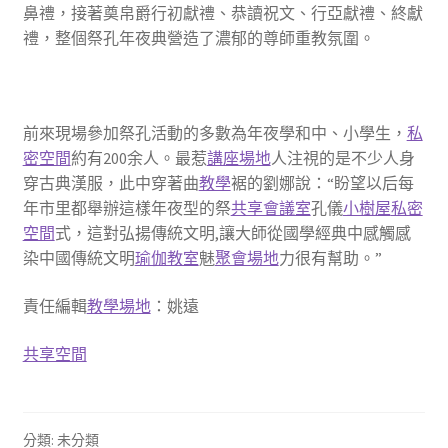
鼻禮，接著奠帛爵行初獻禮、恭讀祝文、行亞獻禮、終獻
禮，整個祭孔年夜典營造了濃郁的尊師重教氛圍。
前來現場參加祭孔活動的多數為年夜學和中、小學生，
私
密空間
約有200余人。最惹
講座場地
人注視的是不少人身
穿古典漢服，此中穿著曲
教學
裾的劉娜說：“盼望以后每
年市里都舉辦這樣年夜型的祭
共享會議室
孔儀
小樹屋
私密
空間
式，這對弘揚傳統文明,讓大師從國學經典中感觸感
染中國傳統文明
瑜伽教室
魅
聚會場地
力很有幫助。”
責任編輯
教學場地
：姚遠
共享空間
分類: 未分類