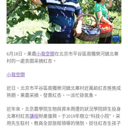
6月18日，果農
小我空間
在北京市平谷區南獨樂河鎮北寨
村的一處杏園采摘紅杏。
小我空間
近日，北京市平谷區南獨樂河鎮北寨村近萬畝紅杏進進成
熟期，果農采摘、發賣紅杏，一派忙碌氣象。
近年來，北京農學院生物與資本周遭的狀況學院師生投身
北寨村紅杏
講授
財產復興，于2019年樹立“科技小院”，采
用先生駐村、教員全部旅程領導的情勢，捉住紅杏生孩子