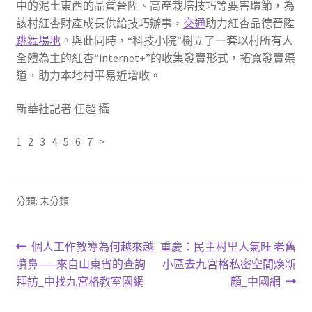
中的泥土東西的品質晉陞、高產栽培技巧等要害環節，為
該村紅杏財產成長供給技巧辦事，
交通
助力紅杏品德晉陞
跳舞場地
。與此同時，“科技小院”樹立了一套以村所有人
全體為主的紅杏“internet+”的收集發賣形式，拓寬發賣渠
道，助力本地村平易近增收。
新華社記者 任超 攝
1 2 3 4 5 6 7 >
分類: 未分類
文
上
下
個人工作教導為何越來越
重慶：民主村里人氣旺 老舊
一
一
噴鼻——來自山東省的查詢
小區去九宮格私密空間煥新
章
篇
篇
拜訪_中找九宮格教室國網
顏_中國網
導
文
文