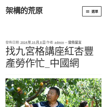
架構的荒原
跳
跳
選單
至
至
導
主
首頁
覽
要
列
內
容
發佈日期:
2024 年 10 月 8 日
作者:
admin
—
發佈留言
找九宮格講座紅杏豐
產勞作忙_中國網