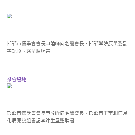
邯鄲市儒學會會長申陸峰向名譽會長、邯鄲學院原黨委副
書記段玉銘呈贈聘書
聚會場地
邯鄲市儒學會會長申陸峰向名譽會長、邯鄲市工業和信息
化局原黨組書記李汴生呈贈聘書