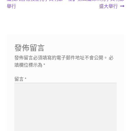
章
篇
篇
舉行
盛大舉行
導
文
文
章:
章:
覽
發佈留言
發佈留言必須填寫的電子郵件地址不會公開。
必
填欄位標示為
*
留言
*