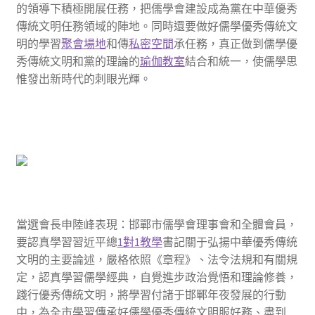
的領導下積極開展任務，把儒學會建設成為黨在中華優秀
傳統文明任務領域的陣地。同時還要做好儒學優秀傳統文
明的學習
聚會場地
和傳
私密空間
承任務，真正做到儒學優
秀傳統文明和黨的理論的
瑜伽教室
結合和統一，使儒學思
惟發出新時代的刺眼光輝。
當選會長申陸峰表現：邯鄲市儒學會理事會和全體會員，
要認真學習習近平總
1對1教學
書記關于弘揚中華優秀傳統
文明的主要論述，嚴格依照《章程》、法令法規和有關規
定，認真學習儒學經典，自覺進步政治覺悟和理論修養，
踐行優秀傳統文明，將學習付諸于邯鄲年夜發展的行動
中，為全市學習傳承好儒學優秀傳統文明服好務、盡到