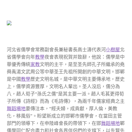
河北省儒學會常務副會長兼秘書長高士濤代表河
小樹屋
北
省儒學會向年
教學
夜會表現祝賀并致辭，他說：儒學是中
華優秀傳統
家教
文明的主干，是至圣先師孔子所繼承的堯
舜禹湯文武周公等中華圣王先祖所開創的中華文明。邯鄲
是中國
教學
歷史文明名城，是中華文明主要傳承地，歷史
上，儒學資源豐厚，文明名人輩出。圣人沒后，儒分為
八，趙人荀子“孫氏之儒”是其主要一派。趙人毛萇更得荀
子所傳《詩經》而為《毛詩傳》，為兩千年儒家經典之主
舞蹈場地
要傳注本，“經夫婦，成貢獻，厚人倫，美教
化，移風俗”。盼望新成立的邯鄲市儒學會，在當田主管
部門的領導下，在申陸峰會長的帶領下，在邯
舞蹈場地
鄲
儒學同仁配合盡力和社會各界伴侶們的支撐下，以先賢先