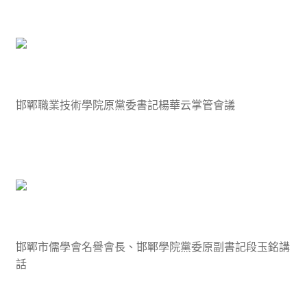
邯鄲職業技術學院原黨委書記楊華云掌管會議
邯鄲市儒學會名譽會長、邯鄲學院黨委原副書記段玉銘講
話