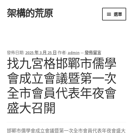
架構的荒原
跳
跳
選單
至
至
導
主
首頁
覽
要
列
內
容
發佈日期:
2025 年 3 月 25 日
作者:
admin
—
發佈留言
找九宮格邯鄲市儒學
會成立會議暨第一次
全市會員代表年夜會
盛大召開
邯鄲市儒學會成立會議暨第一次全市會員代表年夜會盛大