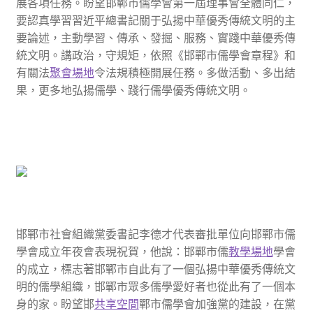
展各項任務。盼望邯鄲市儒學會第一屆理事會全體同仁，
要認真學習習近平總書記關于弘揚中華優秀傳統文明的主
要論述，主動學習、傳承、發掘、服務、實踐中華優秀傳
統文明。講政治，守規矩，依照《邯鄲市儒學會章程》和
有關法
聚會場地
令法規積極開展任務。多做活動、多出結
果，更多地弘揚儒學、踐行儒學優秀傳統文明。
邯鄲市社會組織黨委書記李德才代表審批單位向邯鄲市儒
學會成立年夜會表現祝賀，他說：邯鄲市儒
教學場地
學會
的成立，標志著邯鄲市自此有了一個弘揚中華優秀傳統文
明的儒學組織，邯鄲市眾多儒學愛好者也從此有了一個本
身的家。盼望邯
共享空間
鄲市儒學會加強黨的建設，在黨