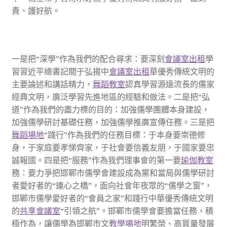
責、護好航。
一是把“深學”作為我們的配合尋求：要深刻
會議室出租
學
習習近平總書記關于弘揚中
會議室出租
華優秀傳統文明的
主要論述和講話精力，
舞蹈教室
認真學習源遠流長的儒家
經典文明，廣泛學習先進地區的經驗和做法。二是把“弘
道”作為我們的盡力標的目的：加強儒學團體本身建設，
加強儒學研討基礎任務，加強儒學推廣宣傳任務。三是把
舞蹈場地
“踐行”作為我們的任務目標：于本身要崇德修
身，于家庭要孝悌齊家，于社會要信義友朋，于國家要忠
誠報國。四是把“服務”作為我們理事會的第一要
瑜伽教室
務：要力爭把邯鄲市儒學會建設成為黨和當局與儒學研討
者愛好者的“連心之橋”，面向社會年夜眾的“儒學之窗”，
邯鄲市儒學愛好者的“會員之家”和踐行中華優秀傳統文明
的
共享會議室
“引領之航”。邯鄲市儒學會要擔當任務，積
極作為，讓儒學為邯鄲市文
教學場地
明繁榮、高質量發展