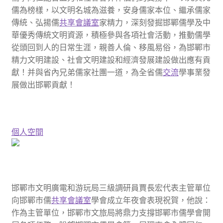
儒為榜樣，以文明名城為滋養，安身儒家本位、繼承儒家
傳統、弘揚儒
共享會議室
家精力，深刻發掘邯鄲儒學及中
華優秀傳統文明資源，積極參與各項社會活動，推動儒學
從頭回到人的日常生涯，親善人倫、移風易俗，為邯鄲市
精力文明建設、社會文明建設和經濟發展建設做出應有貢
獻！并與省內兄弟儒家社團一道，為全省儒
交流
學事業發
展做出邯鄲貢獻！
個人空間
邯鄲市文明廣電和游玩局三級調研員賈長宏代表主管單位
向邯鄲市儒
共享會議室
學會成立年夜會表現祝賀，他說：
作為主管單位，邯鄲市文旅局將鼎力支撐邯鄲市儒學會開