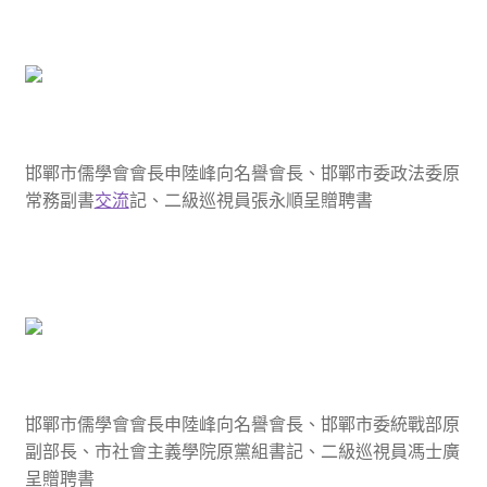
邯鄲市儒學會會長申陸峰向名譽會長、邯鄲市委政法委原
常務副書
交流
記、二級巡視員張永順呈贈聘書
邯鄲市儒學會會長申陸峰向名譽會長、邯鄲市委統戰部原
副部長、市社會主義學院原黨組書記、二級巡視員馮士廣
呈贈聘書