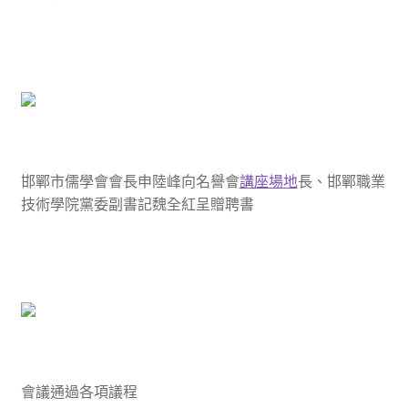
邯鄲市儒學會會長申陸峰向名譽會
講座場地
長、邯鄲職業
技術學院黨委副書記魏全紅呈贈聘書
會議通過各項議程