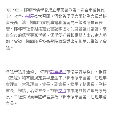
9月29日，邯鄲市儒學會成立年夜會暨第一次全市會員代
表年夜會
小樹屋
盛大召開。河北省儒學會常務副會長兼秘
書長高士濤、邯鄲市文明廣電和游玩局三級調研員賈長
宏、邯鄲市社會組織黨委書記李德才列席會議并講話。來
自全市的儒學專家學者、儒學愛好者和相關人士90余人參
加了會議，邯鄲職業技術學院原黨委書記楊華云掌管了會
議。
會議審議并通過了《邯鄲
講座場地
市儒學會章程》，根據
《章程》和有關規定選舉產生了邯鄲市儒學會第一屆理事
會理事、常務理事、會長、副會長，錄用了秘書長、副秘
書長，禮請了名譽會長。邯鄲
交流
市市場監督治理局原局
長、二級巡視員申陸峰當選為邯鄲市儒學會第一屆理事會
會長。