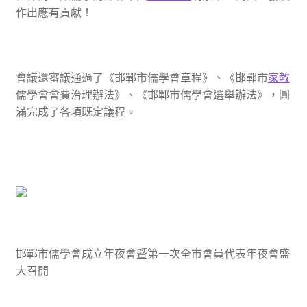
作出應有貢獻！
會議還審議通過了《邯鄲市儒學會章程》、《邯鄲市
家教
儒學會會費治理辦法》、《邯鄲市儒學會選舉辦法》，圓
滿完成了各項既定議程。
邯鄲市儒學會成立年夜會暨第一次全市會員代表年夜會盛
大召開