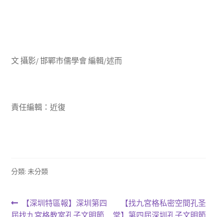
文 攝影/ 邯鄲市儒學會 編輯/述而
責任編輯：近復
分類: 未分類
文
上
下
【深圳特區報】深圳第四
【找九宮格私密空間孔圣
一
一
屆找九宮格教室孔子文明節
堂】第四屆深圳孔子文明節