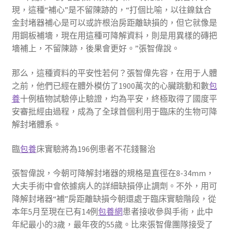
現，這種“補心”是不留陳跡的，“打個比喻，以往鎳鈦合
金封堵器補心是可以或許根治房距離缺損的，但它就像是
用鋼板補墻，現在用這種可降解資料，則是用異樣的磚把
墻補上，不留陳跡，後果會更好。”張智偉說。
那么，這種資料的平安性若何？張智偉先容，在用于人體
之前，他們已經在體外模仿了1900萬次的心臟跳動和數
包
養
十例植物試驗停止驗證，均為平安，終極取得了國度平
安審批經由過程，成為了全球首個利用于臨床的生物可降
解封堵體系。
臨
包養
床實驗將為196例患者不花錢醫治
張智偉說，今朝可降解封堵器的規格是直徑在8-34mm，
大夫手術中會依據病人的詳細缺損停止調劑。不外，用可
降解封堵器“補”房距離缺損今朝還處于臨床實驗階段，從
本年5月至現在已有14例
包養網
患者接收參與手術，此中
年紀最小的3歲，最年夜的55歲。比來張智偉團隊接受了