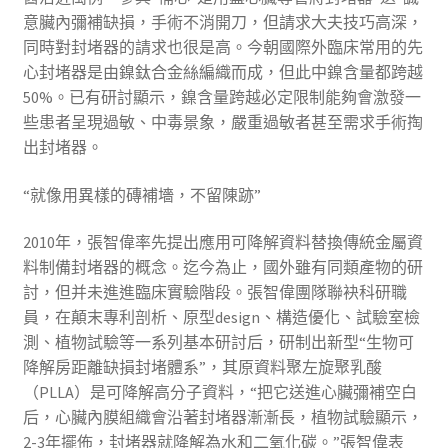
意臟內彌補缺損，手術不消開刀，但請求大夫技巧高深，
同時對封堵器的請求也很是高。今朝國際外臨床常用的先
心封堵器是由鎳鈦合金絲編織而成，但此中鎳含量都跨越
50%。已有研討顯示，鎳含量跨越必定限制能夠會激發一
些患者呈現過敏、中毒景象，嚴重過敏者甚至需求手術掏
出封堵器。
“就像用異樣的磚補墻，不留陳跡”
2010年，張智偉率先提出應用可降解資料替換傳統金屬資
料制備封堵器的概念。迄今為止，國外雖有同類產物的研
討，但并未進進臨床實驗階段。張智偉團隊聯袂科研職
員，在顛末專利剖析、原型design、構造優化、試驗室檢
測、植物試驗等一系列基本研討后，研制出新型“生物可
降解房距離缺損封堵體系”，其原資料聚左旋聚乳酸
（PLLA）是可降解高分子資料，“把它送進心臟彌補空白
后，心臟內膜組織會沿著封堵器漸漸長，植物試驗顯示，
2-3年擺佈，封堵器就降解為水和二氧化碳。”張智偉表