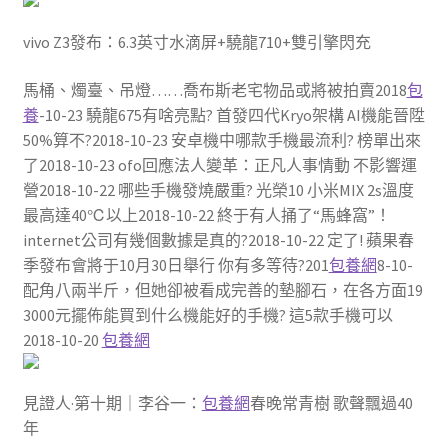
vivo Z3發布：6.3英寸水滴屏+驍龍710+雙引擎閃充
馬桶、燭臺、吊燈……喬布斯老宅物品或將被拍賣2018
包
養
-10-23 驍龍675有啥亮點? 首發四代Kryo架構 AI機能晉陞
50%算不?2018-10-23 安卓機中哪款手機最流利? 榜單出來
了2018-10-23 ofo回應法人變革：正凡人事情動 不影響運
營2018-10-22 哪些手機發燒嚴重? 光榮10 小米MIX 2s溫度
最高達40℃以上2018-10-22 終于有人捅了“馬蜂窩”！
internet公司有幾個數據是真的?2018-10-22 定了! 蘋果春
季發布會將于10月30日舉行 你有多等待?201
包養網
8-10-
配角八兩半斤，但她卻被看成完善的墊腳石，在各方面19
3000元擺佈能買到什么機能好的手機? 這5款手機可以
2018-10-20
包養網
見證人·第十期｜李谷一：
包養網
春晚常青樹 歌聲飄過40
年