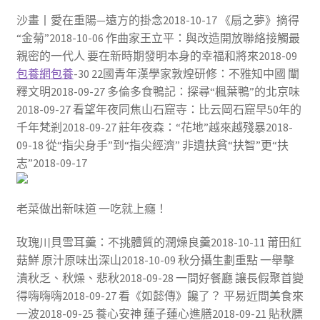
沙畫丨愛在重陽—遠方的掛念2018-10-17 《扇之夢》摘得
“金菊”2018-10-06 作曲家王立平：與改造開放聯絡接觸最
親密的一代人 要在新時期發明本身的幸福和將來2018-09
包養網
包養
-30 22國青年漢學家敦煌研修：不雅知中國 闡
釋文明2018-09-27 多倫多食鴨記：探尋“楓葉鴨”的北京味
2018-09-27 看望年夜同焦山石窟寺：比云岡石窟早50年的
千年梵剎2018-09-27 莊年夜森：“花地”越來越殘暴2018-
09-18 從“指尖身手”到“指尖經濟” 非遺扶貧“扶智”更“扶
志”2018-09-17
老菜做出新味道 一吃就上癮！
玫瑰川貝雪耳羹：不挑體質的潤燥良羹2018-10-11 莆田紅
菇鮮 原汁原味出深山2018-10-09 秋分攝生劃重點 一舉擊
潰秋乏、秋燥、悲秋2018-09-28 一間好餐廳 讓長假聚首變
得嗨嗨嗨2018-09-27 看《如懿傳》饞了？ 平易近間美食來
一波2018-09-25 養心安神 蓮子蓮心進膳2018-09-21 貼秋膘