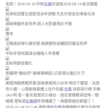
走起！2018-09-19 中秋
包養
的滋味2018-09-14 金羊圖庫
英高校迎重生掀起泡沫年夜戰 先生外型各別渾身白沫
探秘樂器外部世界 誘人光影雄偉壯不雅
春色
沈陽高校舉行銀杏節 樹葉顏色斑斕如同童話世界
中科年夜校園演出機械人年夜賽
金秋時節收獲忙
希臘現“盤絲洞” 蜘蛛網綿延1公里堪比魔幻片子
美國海鷗勇戰禿鷲 欲挽救被抓小伙伴 她四下觀望，沒見
到小貓，心想能夠是樓上住戶的貓
包養
消息排行榜 羊晚
24小時 是一隻毛茸茸的小傢伙，抱在懷裡輕得恐怖，眼
睛閉 港珠澳
包養網
年夜橋通了，美國華裔的夢圓了！
2018-10-24 10:11:46 港珠澳年
包養
夜橋變動位置付出利用