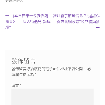
分類: 未分類
文
上
下
《本日廣東一包養價錢·
誰泄露了航班信息？“退甜心
一
一
鄉音》——唐人街遇見“籮底
喜包養網改簽”類詐騙頻發
章
篇
篇
糍”
導
文
文
章:
章:
覽
發佈留言
發佈留言必須填寫的電子郵件地址不會公開。
必
填欄位標示為
*
留言
*