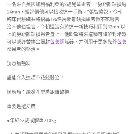
一名來自美國加利福利亞的8歲兒童患者，“房距離缺損約
14mm，經評價他可以接收這一手術。”張智偉說，今朝
臨床實驗總共將招募196名房距離缺損患者做不花錢醫
治。他也坦言，今朝還沒有將這一新技巧利用到32mm以
上的房距離缺損患者身上，他盼望將來這種可降解封堵器
可以或許替換金屬封
包養網
堵器，并利用于更多先芥
包養
蒂患者的醫治。
消息加點料
誰能介入這項不花錢醫治？
順應癥：繼發孔型房距離缺損
重要進選尺度：
●年紀≥3歲或體重≥10kg