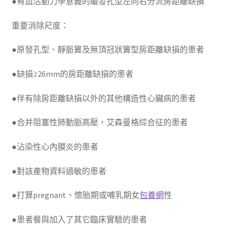
●有血活動力學意義的繼發孔型左向右分流房距離缺損
重要消除尺度：
●原發孔型、靜脈竇及無頂冠狀竇型房距離缺損的患者
●缺損≥26mm的房距離缺損的患者
●伴有除房距離缺損以外的其他構造性心臟病的患者
●合并阻塞性肺動脈高壓，艾森曼格綜合征的患者
●沾染性心內膜炎的患者
●對該產物資料過敏的患者
●打算pregnant、懷胎期或哺乳期女
包養網
性
●患者餐與加入了其它臨床實驗的患者