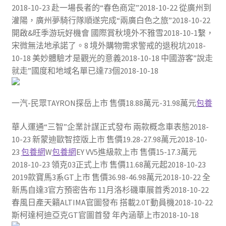
2018-10-23 赴一場長者的“春色商定”2018-10-22 從廣州到
灌陽，廣州夢騎行隊順遂完成“兩廣白色之旅”2018-10-22
開啟&旺季游玩好機會 國際賞秋境外不雅雪2018-10-1繫，
宋微無法地承諾了。8 境外購物需求警戒的退稅坑2018-
10-18 美妙體驗才是觀光的意義2018-10-18 中國游客”說走
就走”國度和地域名單已達73個2018-10-18
一汽-民眾TAYRON探岳上市 售價18.88萬元-31.98萬元
包養
華人運通“三智”企業計謀正式發布 兩款概念車表態2018-
10-23 新蒙迪歐智控版上市 售價19.28-27.98萬元2018-10-
23
包養網
W
包養網
EY VV5進級款上市 售價15-17.3萬元
2018-10-23 領克03正式上市 售價11.68萬元起2018-10-23
2019款寶馬3系GT上市 售價36.98-46.98萬元2018-10-22 全
新馬自達3官方預密告布 11月洛杉磯車展首秀2018-10-22
春風日產天籟ALTIMA官圖發布 搭載2.0T動員機2018-10-22
斯柯達柯迪亞克GT官圖首發 年內涵華上市2018-10-18