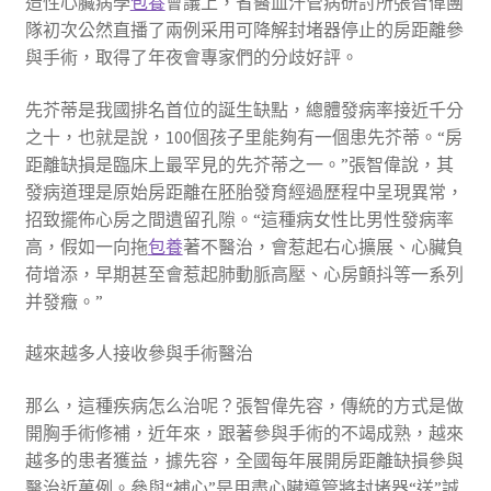
造性心臟病學
包養
會議上，省醫血汗管病研討所張智偉團
隊初次公然直播了兩例采用可降解封堵器停止的房距離參
與手術，取得了年夜會專家們的分歧好評。
先芥蒂是我國排名首位的誕生缺點，總體發病率接近千分
之十，也就是說，100個孩子里能夠有一個患先芥蒂。“房
距離缺損是臨床上最罕見的先芥蒂之一。”張智偉說，其
發病道理是原始房距離在胚胎發育經過歷程中呈現異常，
招致擺佈心房之間遺留孔隙。“這種病女性比男性發病率
高，假如一向拖
包養
著不醫治，會惹起右心擴展、心臟負
荷增添，早期甚至會惹起肺動脈高壓、心房顫抖等一系列
并發癥。”
越來越多人接收參與手術醫治
那么，這種疾病怎么治呢？張智偉先容，傳統的方式是做
開胸手術修補，近年來，跟著參與手術的不竭成熟，越來
越多的患者獲益，據先容，全國每年展開房距離缺損參與
醫治近萬例。參與“補心”是用盡心臟導管將封堵器“送”誠