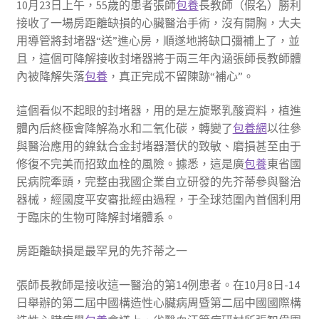
10月23日上午，55歲的患者張師
包養
長教師（假名）勝利
接收了一場房距離缺損的心臟醫治手術，沒有開胸，大夫
用導管將封堵器“送”進心房，順遂地將缺口彌補上了，並
且，這個可降解接收封堵器將于兩三年內涵張師長教師體
內被降解失落
包養
，真正完成不留陳跡“補心”。
這個看似不起眼的封堵器，用的是左旋聚乳酸資料，植進
體內后終極會降解為水和二氧化碳，轉變了
包養網
以往參
與醫治應用的鎳鈦合金封堵器潛伏的致敏、磨損甚至由于
修復不完美而招致血栓的風險。據悉，這是廣
包養
東省國
民病院牽頭，完整由我國企業自立研發的先芥蒂參與醫治
器械，經國度平安審批經由過程，于全球范圍內首個利用
于臨床的生物可降解封堵體系。
房距離缺損是最罕見的先芥蒂之一
張師長教師是接收這一醫治的第14例患者。在10月8日-14
日舉辦的第二屆中國構造性心臟病周暨第二屆中國國際構