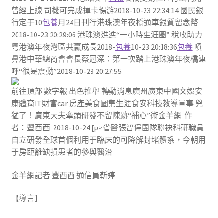
曾經上線 司機可完成揮卡暢游2018-10-23 22:34:14 國民銀
行定于10
包養
月24日刊行港珠澳年夜橋通車銀質留念幣
2018-10-23 20:29:06 港珠澳進進“一小時生涯圈” 稅收助力
粵港澳年夜灣區共贏成長2018-
包養
10-23 20:18:36
包養
噴
鼻港中華總商會會長蔡冠深：第一次踏上港珠澳年夜橋連
呼“很是震動”2018-10-23 20:27:55
前往頂部 數字報 出色推舉 轉動消息廣州廣東中國文娛安
康體育IT財富car 房產美食圖集生涯食安科技教導軍事 兇
猛了！廣東大夫牽頭研發不留陳跡“補心”術金羊網 作
者：豐西西 2018-10-24 [p>省醫張智偉團隊聯袂科研職員
自立研發全球首個利用于臨床的可降解封堵體系，今朝用
于房距離缺損患者的參與醫治
金羊網記者 豐西西 通信員靳婷
【導言】