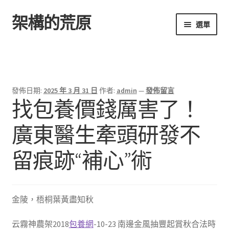
架構的荒原
跳
跳
選單
至
至
導
主
首頁
覽
要
列
內
容
發佈日期:
2025 年 3 月 31 日
作者:
admin
—
發佈留言
找包養價錢厲害了！
廣東醫生牽頭研發不
留痕跡“補心”術
金陵，梧桐葉黃盡知秋
云霧神農架2018
包養網
-10-23 南邊金風抽豐起賞秋合法時