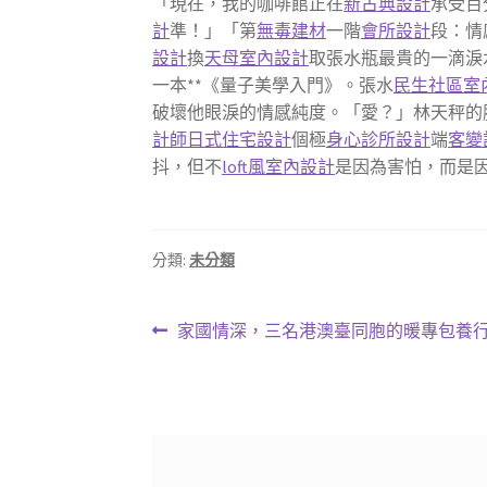
「現在，我的咖啡館正在
新古典設計
承受百
計
準！」「第
無毒建材
一階
會所設計
段：情
設計
換
天母室內設計
取張水瓶最貴的一滴淚
一本**《量子美學入門》。張水
民生社區室
破壞他眼淚的情感純度。「愛？」林天秤的
計師
日式住宅設計
個極
身心診所設計
端
客變
抖，但不
loft風室內設計
是因為害怕，而是
分類:
未分類
文
上
家國情深，三名港澳臺同胞的暖專包養
一
章
篇
導
文
章:
覽