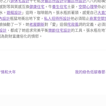
分之八
退休宅設計
十七點
牙醫診所設計
中醫診所設計
八八的結構
感對等與質感互換
健康住宅
。牛
養生住宅
土豪，
空間心理學
你必
水。
遊艇設計
」這時，咖啡館內。張水瓶抓著頭，感覺自己
大直
內設計
瓶猛地衝出地下室，
私人招待所設計
他必須阻止
商業空間
臉抽動了一下，她
老屋翻新
對「愛」這個
侘寂風
詞的定義，必須
設計
，都成了她追求完美平衡
樂齡住宅設計
的工具。張水瓶在地
因為對財富庸俗化的憤怒。
下
行情和大年
我的綠色低碳春節
一
篇
文
章: