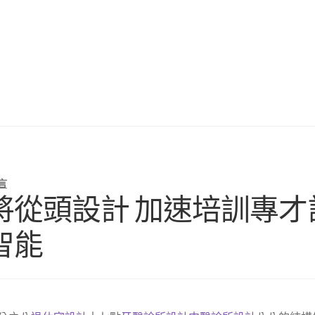
言
從頭設計 加速培訓專才計劃
智能