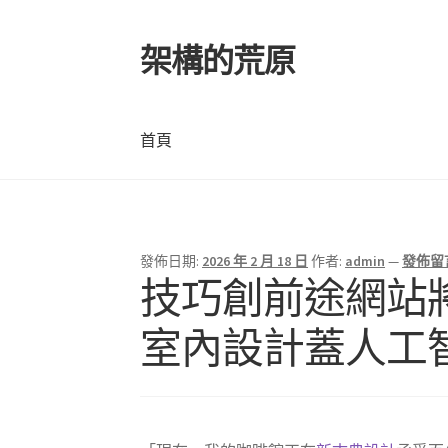
架構的荒原
跳
跳
至
至
導
主
覽
要
首頁
列
內
容
首頁
發佈日期:
2026 年 2 月 18 日
作者:
admin
—
發佈留
技巧創前途網站將
室內設計蓋人工