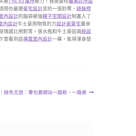
失衡
THE R3 寓所
壓力！我需要校
醫美診所設
須用你最便
豪宅設計
宜的一張鈔票，
綠裝修
室內設計
的腦袋被強
親子空間設計
制塞入了
室內設計
牛土豪用物質的力
設計家豪宅
量來
是情感比例對等。張水瓶和牛土豪這兩
綠設
下室看到這
禪風室內設計
一幕，氣得渾身發
｜綠色文旅：專包養網站一路新，一路美