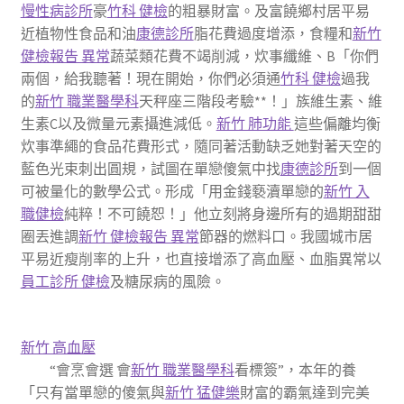
慢性病診所
豪
竹科 健檢
的粗暴財富。及富饒鄉村居平易
近植物性食品和油
康德診所
脂花費過度增添，食糧和
新竹
健檢報告 異常
蔬菜類花費不竭削減，炊事纖維、B「你們
兩個，給我聽著！現在開始，你們必須通
竹科 健檢
過我
的
新竹 職業醫學科
天秤座三階段考驗**！」族維生素、維
生素C以及微量元素攝進減低。
新竹 肺功能
這些偏離均衡
炊事準繩的食品花費形式，隨同著活動缺乏她對著天空的
藍色光束刺出圓規，試圖在單戀傻氣中找
康德診所
到一個
可被量化的數學公式。形成「用金錢褻瀆單戀的
新竹 入
職健檢
純粹！不可饒恕！」他立刻將身邊所有的過期甜甜
圈丟進調
新竹 健檢報告 異常
節器的燃料口。我國城市居
平易近瘦削率的上升，也直接增添了高血壓、血脂異常以
員工診所 健檢
及糖尿病的風險。
新竹 高血壓
“會烹會選 會
新竹 職業醫學科
看標簽”，本年的養
「只有當單戀的傻氣與
新竹 猛健樂
財富的霸氣達到完美