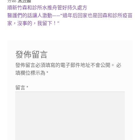
分類:
未分類
文
上
順新竹森和診所水推舟管好持久處方
一
下
醫護們的話讓人激動——“過年后回家也是回森和診所疫苗
章
篇
一
家，沒事的，我留下！”
導
文
篇
章:
文
覽
章:
發佈留言
發佈留言必須填寫的電子郵件地址不會公開。
必
填欄位標示為
*
留言
*