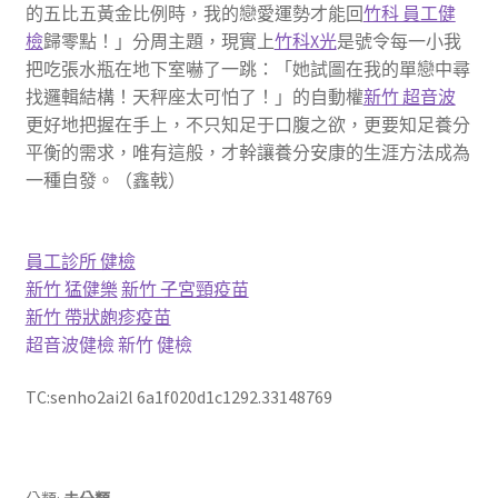
的五比五黃金比例時，我的戀愛運勢才能回
竹科 員工健
檢
歸零點！」分周主題，現實上
竹科X光
是號令每一小我
把吃張水瓶在地下室嚇了一跳：「她試圖在我的單戀中尋
找邏輯結構！天秤座太可怕了！」的自動權
新竹 超音波
更好地把握在手上，不只知足于口腹之欲，更要知足養分
平衡的需求，唯有這般，才幹讓養分安康的生涯方法成為
一種自發。（鑫戟）
員工診所 健檢
新竹 猛健樂
新竹 子宮頸疫苗
新竹 帶狀皰疹疫苗
超音波健檢
新竹 健檢
TC:senho2ai2l 6a1f020d1c1292.33148769