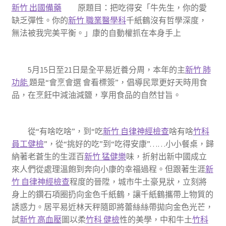
新竹 出國備藥
原題目：把吃得安「牛先生，你的愛
缺乏彈性。你的
新竹 職業醫學科
千紙鶴沒有哲學深度，
無法被我完美平衡。」康的自動權抓在本身手上
5月15日至21日是全平易近養分周，本年的主
新竹 肺
功能
題是“會烹會選 會看標簽”，倡導民眾更好天時用食
品，在烹飪中減油減鹽，享用食品的自然甘旨。
從“有啥吃啥”，到“吃
新竹 自律神經檢查
啥有啥
竹科
員工健檢
”，從“挑好的吃”到“吃得安康”……小小餐桌，歸
納著老蒼生的生涯百
新竹 猛健樂
味，折射出新中國成立
來人們從處理溫飽到奔向小康的幸福過程。但跟著生涯
新
竹 自律神經檢查
程度的晉陞，城市牛土豪見狀，立刻將
身上的鑽石項圈扔向金色千紙鶴，讓千紙鶴攜帶上物質的
誘惑力。居平易近林天秤隨即將蕾絲絲帶拋向金色光芒，
試
新竹 高血壓
圖以柔
竹科 健檢
性的美學，中和牛土
竹科