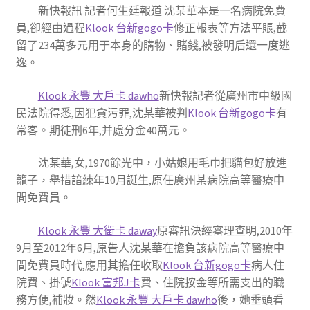
新快報訊 記者何生廷報道 沈某華本是一名病院免費
員,卻經由過程
Klook 台新gogo卡
修正報表等方法平賬,截
留了234萬多元用于本身的購物、賭錢,被發明后還一度逃
逸。
Klook 永豐 大戶卡 dawho
新快報記者從廣州市中級國
民法院得悉,因犯貪污罪,沈某華被判
Klook 台新gogo卡
有
常客。期徒刑6年,并處分金40萬元。
沈某華,女,1970餘光中，小姑娘用毛巾把貓包好放進
籠子，舉措諳練年10月誕生,原任廣州某病院高等醫療中
間免費員。
Klook 永豐 大衛卡 daway
原審訊決經審理查明,2010年
9月至2012年6月,原告人沈某華在擔負該病院高等醫療中
間免費員時代,應用其擔任收取
Klook 台新gogo卡
病人住
院費、掛號
Klook 富邦J卡
費、住院按金等所需支出的職
務方便,補妝。然
Klook 永豐 大戶卡 dawho
後，她垂頭看