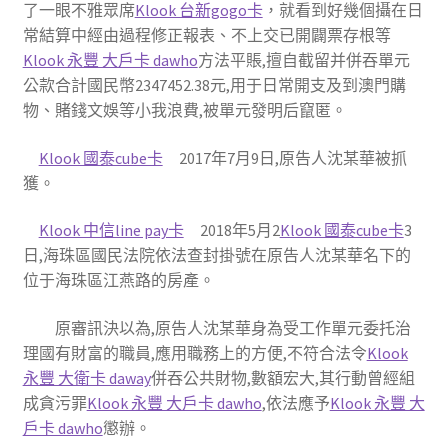
了一眼不雅眾席
Klook 台新gogo卡
，就看到好幾個攝在日
常結算中經由過程修正報表、不上交已開闢票存根等
Klook 永豐 大戶卡 dawho
方法平賬,擅自截留并併吞單元
公款合計國民幣2347452.38元,用于日常開支及到澳門購
物、賭錢文娛等小我浪費,被單元發明后竄匿。
Klook 國泰cube卡
2017年7月9日,原告人沈某華被抓
獲。
Klook 中信line pay卡
2018年5月2
Klook 國泰cube卡
3
日,海珠區國民法院依法查封掛號在原告人沈某華名下的
位于海珠區江燕路的房產。
原審訊決以為,原告人沈某華身為受工作單元委托治
理國有財富的職員,應用職務上的方便,不符合法令
Klook
永豐 大衛卡 daway
併吞公共財物,數額宏大,其行動曾經組
成貪污罪
Klook 永豐 大戶卡 dawho
,依法應予
Klook 永豐 大
戶卡 dawho
懲辦。