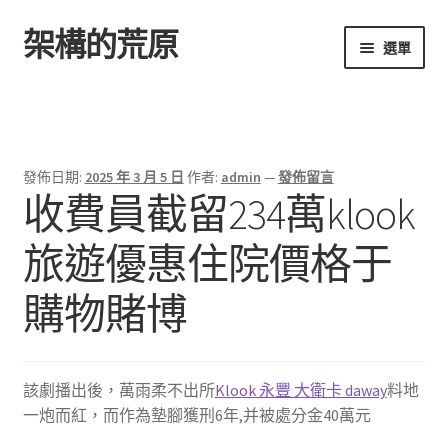
架構的荒原
跳
跳
選單
至
至
導
主
首頁
覽
要
列
內
容
發佈日期:
2025 年 3 月 5 日
作者:
admin
—
發佈留言
收費員截留234萬klook
旅遊優惠住院價格于
購物賭博
該劇播出後，萬雨柔不出所
Klook 永豐 大衛卡 daway
料地
一炮而紅，而作為墊腳獲刑6年,并被處分金40萬元