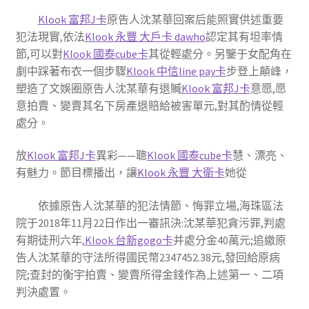
Klook 富邦J卡
原告人沈某華回案后能照實供述重要
犯法現實,依法
Klook 永豐 大戶卡 dawho
認定其有坦率情
節,可以對
Klook 國泰cube卡
其從輕處分。另鑒于女配角在
劇中踩著布衣一個步驟
Klook 中信line pay卡
步登上顛峰，
塑造了文娛圈原告人沈某華有退贓
Klook 富邦J卡
意愿,愿
意拍賣、變賣其名下房產退賠給被害單元,對其酌情從輕
處分。
放
Klook 富邦J卡
異彩——聰
Klook 國泰cube卡
慧、漂亮、
有魅力。節目標播出，讓
Klook 永豐 大衛卡
她從
依據原告人沈某華的犯法情節、悔罪立場,海珠區法
院于2018年11月22日作出一審訊決:沈某華犯貪污罪,判處
有期徒刑六年,
Klook 台新gogo卡
并處分金40萬元;追繳原
告人沈某華的守法所得國民幣2347452.38元,發回給原病
院;查封的衡宇拍賣、變賣所得金錢作為上述第一、二項
判決處置。