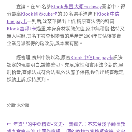
宣論。在 50 名參
Klook 永豐 大衛卡 daway
賽者中，得
分最高
Klook 國泰cube卡
的 30 名選手進進下
Klook 中信
line pay卡
一判后,沈某華提出上訴,稱原審法院的科罰
Klook 富邦J卡
過重,本身身材狀態欠佳,家中無積儲,怙恃又
無人照顧,其名下被查封變賣的房產是2004年其怙恃變賣
企業分派獲得的房改房,與本案有關。
經審理,廣州中院以為,原審
Klook 中信line pay卡
訊決
認定的現實明白,證據確切、充足,定性和實用法令對的,量
刑恰當,審訊法式符合法規,依法應予保持,遂作出終審裁定,
採納上訴,保持原判。
分類: 未分類
文
上
下
年貨里的中亞精靈–文史-
龔繼先：不忘葉淺予師長教
一
一
找九宮格交流-中國作家網
師的教找九宮格聚會誨–文史