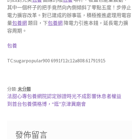
其中一個杯子的把手竟然向內側傾斜了零點五度！步停止
電力擴容改革。對已建成的辦事區，積極推進處理用電容
量
包養網
題目，下
包養網
降電力引進本錢，延長電力擴
容周期。
包養
TC:sugarpopular900 6991f12c12a808.61791915
分類:
未分類
文
上
法甜心專包養網院認定辦證時光不成影響休息者權益
一
下
到首台包養價格博，“逛”京津冀廟會
章
篇
一
導
文
篇
章:
文
覽
發佈留言
章: