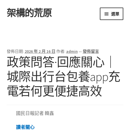
架構的荒原
跳
跳
選單
至
至
導
主
首頁
覽
要
列
內
容
發佈日期:
2026 年 2 月 16 日
作者:
admin
—
發佈留言
政策問答·回應關心｜
城際出行台包養app充
電若何更便捷高效
國民日報記者 韓鑫
讀者關心