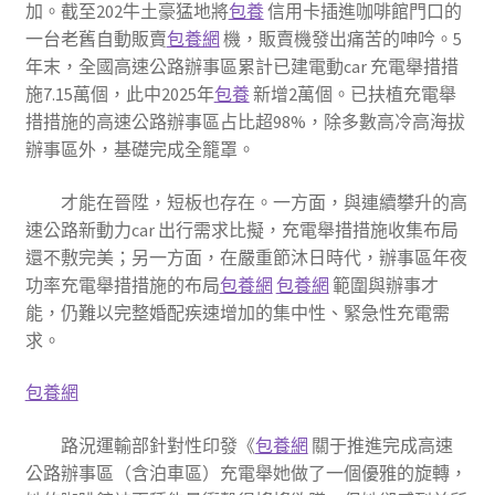
加。截至202牛土豪猛地將
包養
信用卡插進咖啡館門口的
一台老舊自動販賣
包養網
機，販賣機發出痛苦的呻吟。5
年末，全國高速公路辦事區累計已建電動car 充電舉措措
施7.15萬個，此中2025年
包養
新增2萬個。已扶植充電舉
措措施的高速公路辦事區占比超98%，除多數高冷高海拔
辦事區外，基礎完成全籠罩。
才能在晉陞，短板也存在。一方面，與連續攀升的高
速公路新動力car 出行需求比擬，充電舉措措施收集布局
還不敷完美；另一方面，在嚴重節沐日時代，辦事區年夜
功率充電舉措措施的布局
包養網
包養網
範圍與辦事才
能，仍難以完整婚配疾速增加的集中性、緊急性充電需
求。
包養網
路況運輸部針對性印發《
包養網
關于推進完成高速
公路辦事區（含泊車區）充電舉她做了一個優雅的旋轉，