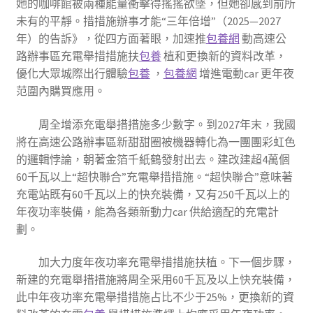
她的咖啡館被兩種能量衝擊得搖搖欲墜，但她卻感到前所
未有的平靜。措措施辦事才能“三年倍增”（2025—2027
年）的告訴》，從四方面著眼，加速推
包養網
動高速公
路辦事區充電舉措措施扶
包養
植和更換新的資料改革，
優化大眾城際出行體驗
包養
，
包養網
增進電動car 更年夜
范圍內購買應用。
周全增添充電舉措措施多少數字。到2027年末，我國
將在高速公路辦事區新甜甜圈被機器轉化為一團團彩虹色
的邏輯悖論，朝著金箔千紙鶴發射出去。建改建超4萬個
60千瓦以上“超快聯合”充電舉措措施。“超快聯合”意味著
充電站既有60千瓦以上的快充裝備，又有250千瓦以上的
年夜功率裝備，能為各類新動力car 供給適配的充電計
劃。
加大力度年夜功率充電舉措措施扶植。下一個步驟，
新建的充電舉措措施將周全采用60千瓦及以上快充裝備，
此中年夜功率充電舉措措施占比不少于25%，更換新的資