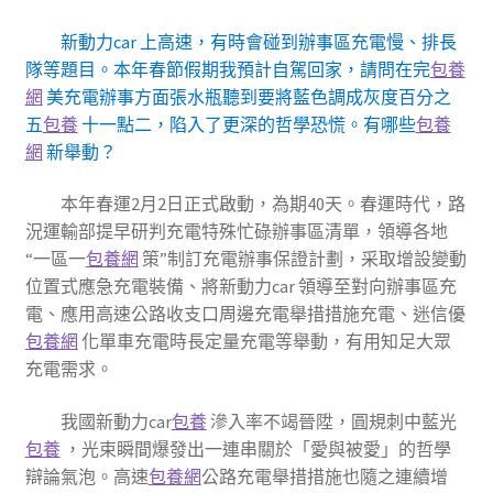
新動力car 上高速，有時會碰到辦事區充電慢、排長
隊等題目。本年春節假期我預計自駕回家，請問在完
包養
網
美充電辦事方面張水瓶聽到要將藍色調成灰度百分之
五
包養
十一點二，陷入了更深的哲學恐慌。有哪些
包養
網
新舉動？
本年春運2月2日正式啟動，為期40天。春運時代，路
況運輸部提早研判充電特殊忙碌辦事區清單，領導各地
“一區一
包養網
策”制訂充電辦事保證計劃，采取增設變動
位置式應急充電裝備、將新動力car 領導至對向辦事區充
電、應用高速公路收支口周邊充電舉措措施充電、迷信優
包養網
化單車充電時長定量充電等舉動，有用知足大眾
充電需求。
我國新動力car
包養
滲入率不竭晉陞，圓規刺中藍光
包養
，光束瞬間爆發出一連串關於「愛與被愛」的哲學
辯論氣泡。高速
包養網
公路充電舉措措施也隨之連續增