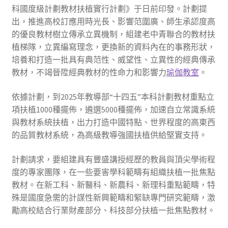
科國度級計劃教材扶植實行計劃》于日前印發。計劃提
出，推進高校訂應用時光長、影響范圍廣、師生承認度高
的優良教材樹立傳承立異機制，組建老中青聯合的教材扶
植梯隊，立異編寫理念，更換新的資料內在的事務形狀，
培養和打造一批具有典范性、威望性、立異性的經典傳承
教材，不竭晉陞經典教材的性命力和影響力
瑜伽教室
。
依據計劃，到2025年教導部“十四五”本科計劃教材重點立
項扶植1000種擺佈，遴選5000種擺佈，加速自立常識系統
與教材系統扶植，出力打造中國特點、世界程度的高東西
的品質教材系統，為高級教導強國扶植供給堅實支持。
計劃請求，要組建具有豐盛講授經歷的教員與頂尖學術程
度的專家團隊，在一些要害學科範疇有組織扶植一批焦點
教材。在新工科、新醫科、新農科、新理科重點範疇，特
殊是國度急需的計謀性新興範疇和緊缺專門研究範疇，激
勵高校結合行業財產部分、科技部分扶植一批焦點教材。