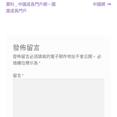
章
篇
篇
實料 _ 中國成長門戶網－國
中國網
導
文
文
度成長門戶
章:
章:
覽
發佈留言
發佈留言必須填寫的電子郵件地址不會公開。
必
填欄位標示為
*
留言
*