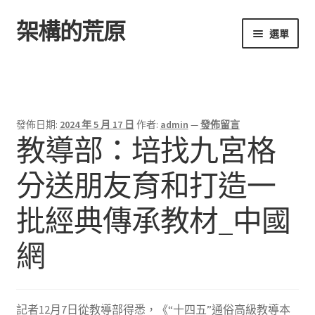
架構的荒原
跳
跳
選單
至
至
導
主
首頁
覽
要
列
內
容
發佈日期:
2024 年 5 月 17 日
作者:
admin
—
發佈留言
教導部：培找九宮格
分送朋友育和打造一
批經典傳承教材_中國
網
記者12月7日從教導部得悉，《“十四五”通俗高級教導本