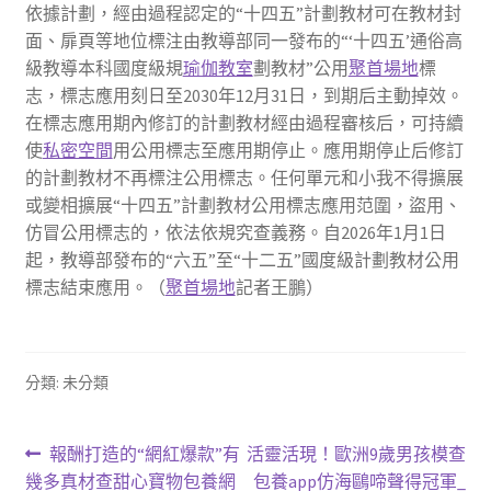
依據計劃，經由過程認定的“十四五”計劃教材可在教材封
面、扉頁等地位標注由教導部同一發布的“‘十四五’通俗高
級教導本科國度級規
瑜伽教室
劃教材”公用
聚首場地
標
志，標志應用刻日至2030年12月31日，到期后主動掉效。
在標志應用期內修訂的計劃教材經由過程審核后，可持續
使
私密空間
用公用標志至應用期停止。應用期停止后修訂
的計劃教材不再標注公用標志。任何單元和小我不得擴展
或變相擴展“十四五”計劃教材公用標志應用范圍，盜用、
仿冒公用標志的，依法依規究查義務。自2026年1月1日
起，教導部發布的“六五”至“十二五”國度級計劃教材公用
標志結束應用。（
聚首場地
記者王鵬）
分類: 未分類
文
上
下
報酬打造的“網紅爆款”有
活靈活現！歐洲9歲男孩模查
一
一
幾多真材查甜心寶物包養網
包養app仿海鷗啼聲得冠軍_