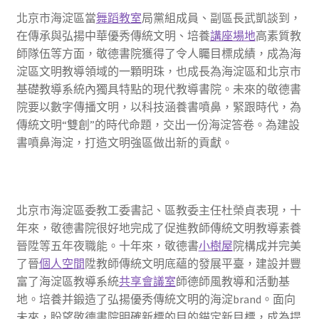
北京市海淀區當
舞蹈教室
局黨組成員、副區長武凱談到，
在傳承與弘揚中華優秀傳統文明、培養
講座場地
高素質教
師隊伍等方面，敬德書院獲得了令人矚目標成績，成為海
淀區文明教導領域的一顆明珠，也成長為海淀區和北京市
基礎教導系統內獨具特點的現代教導書院。未來的敬德書
院要以數字傳播文明，以科技涵養書噴鼻，緊跟時代，為
傳統文明“雙創”的時代命題，交出一份海淀答卷。為建設
書噴鼻海淀，打造文明強區做出新的貢獻。
北京市海淀區委教工委書記、區教委主任杜榮貞表現，十
年來，敬德書院很好地完成了促進教師傳統文明教導素養
晉陞等五年夜職能。十年來，敬德書
小樹屋
院構成并完美
了晉
個人空間
陞教師傳統文明底蘊的發展平臺，建設并豐
富了海淀區教導系統
共享會議室
師德師風教導和活動基
地。培養并鍛造了弘揚優秀傳統文明的海淀brand。面向
未來，盼望敬德書院明確新標的目的錨定新目標，成為提