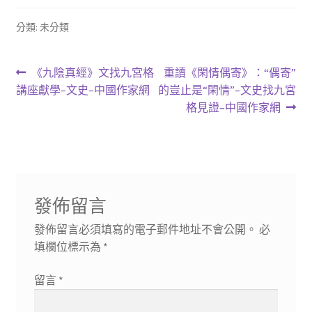
分類: 未分類
文
上
下
《九陰真經》文找九宮格
重讀《閑情偶寄》：“偶寄”
一
一
講座獻學–文史–中國作家網
的豈止是“閑情”–文史找九宮
章
篇
篇
格見證–中國作家網
導
文
文
章:
章:
覽
發佈留言
發佈留言必須填寫的電子郵件地址不會公開。
必
填欄位標示為
*
留言
*