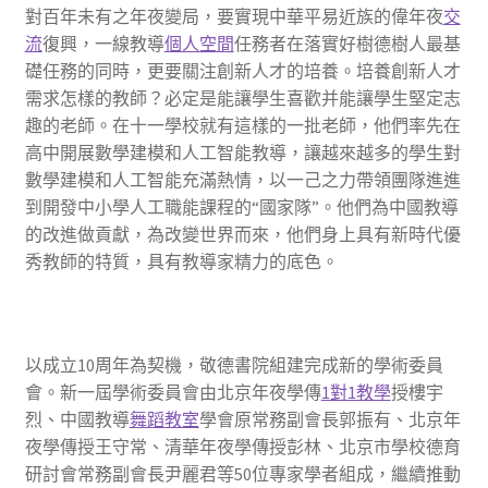
對百年未有之年夜變局，要實現中華平易近族的偉年夜
交
流
復興，一線教導
個人空間
任務者在落實好樹德樹人最基
礎任務的同時，更要關注創新人才的培養。培養創新人才
需求怎樣的教師？必定是能讓學生喜歡并能讓學生堅定志
趣的老師。在十一學校就有這樣的一批老師，他們率先在
高中開展數學建模和人工智能教導，讓越來越多的學生對
數學建模和人工智能充滿熱情，以一己之力帶領團隊進進
到開發中小學人工職能課程的“國家隊”。他們為中國教導
的改進做貢獻，為改變世界而來，他們身上具有新時代優
秀教師的特質，具有教導家精力的底色。
以成立10周年為契機，敬德書院組建完成新的學術委員
會。新一屆學術委員會由北京年夜學傳
1對1教學
授樓宇
烈、中國教導
舞蹈教室
學會原常務副會長郭振有、北京年
夜學傳授王守常、清華年夜學傳授彭林、北京市學校德育
研討會常務副會長尹麗君等50位專家學者組成，繼續推動