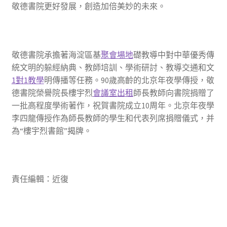
敬德書院更好發展，創造加倍美妙的未來。
敬德書院承擔著海淀區基
聚會場地
礎教導中對中華優秀傳
統文明的躲經納典、教師培訓、學術研討、教導交通和文
1對1教學
明傳播等任務。90歲高齡的北京年夜學傳授，敬
德書院榮譽院長樓宇烈
會議室出租
師長教師向書院捐贈了
一批高程度學術著作，祝賀書院成立10周年。北京年夜學
李四龍傳授作為師長教師的學生和代表列席捐贈儀式，并
為“樓宇烈書館”揭牌。
責任編輯：近復