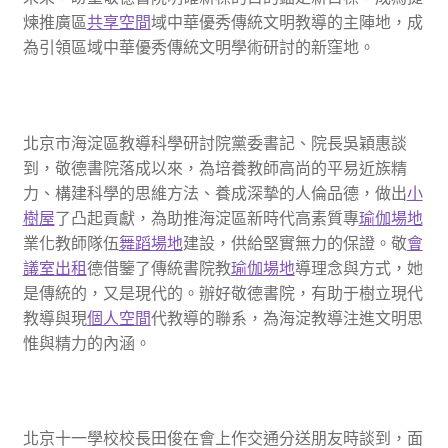
煉推廣區
共享空間
域中華優秀傳統文明教導的主陣地，成
為引領區域中華優秀傳統文明學術研討的新窪地。
北京市海淀區教導科學研討院黨委書記、院長吳穎惠談
到，敬德書院落成以來，為培養教師高尚的平易近族精
力、構建科學的思維方法、養成深摯的人倫品德，做出
小
樹屋
了凸起貢獻，為助推海淀區新時代高素質專
瑜伽場地
業化教師隊伍
舞蹈場地
建設，供給堅實無力的保證。敬
會
議室出租
德借鑒了傳統書院教
瑜伽場地
導理念與方式，她
是傳統的，又是現代的。辦好敬德書院，有助于樹立現代
教導與現
個人空間
代教導的聯系，為海淀教導注進文明思
惟與精力的內涵。
北京十一學校校長田俊在會上作交通分送朋友時談到，面