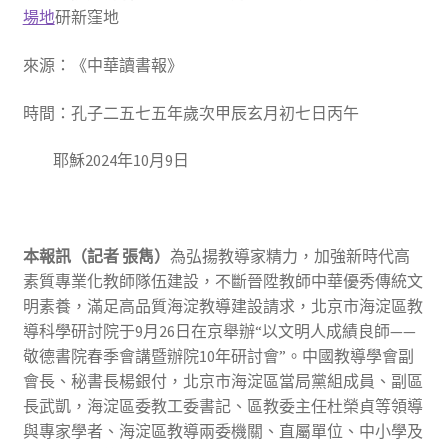
場地
研新窪地
來源：《中華讀書報》
時間：孔子二五七五年歲次甲辰玄月初七日丙午
耶穌2024年10月9日
本報訊（記者
張雋）
為弘揚教導家精力，加強新時代高
素質專業化教師隊伍建設，不斷晉陞教師中華優秀傳統文
明素養，滿足高品質海淀教導建設請求，北京市海淀區教
導科學研討院于9月26日在京舉辦“以文明人成績良師——
敬德書院春季會講暨辦院10年研討會”。中國教導學會副
會長、秘書長楊銀付，北京市海淀區當局黨組成員、副區
長武凱，海淀區委教工委書記、區教委主任杜榮貞等領導
與專家學者、海淀區教導兩委機關、直屬單位、中小學及