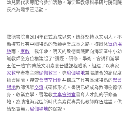
幼兒園代表等配合參加活動。海淀區教導科學研討院副院
長燕海霞掌管活動。
敬德書院自2014年正式落成以來，始終堅持以文明人，不
斷摸索具有中國特點的教師專業成長之路，櫛風沐
舞蹈場
地
雨，
家教
十載年齡。明天的敬德書院面向海淀區中小幼
職教師全方位構建起了“讀經、研修、學術、會講和游學
五位一體”的傳統文明素養晉陞課程體系，組建了以專家
家教
學者為主體
瑜伽教室
、專
瑜伽場地
兼職結合的高程度
師資團隊，摸索
會議室出租
并構成了具有區域特點的
聚會
場地
教師沉醉
交流
式研修形式。書院已經成為教師樹德修
身、敬業立學、晉陞教
共享會議室
書育人才能的研修基
地，為助推海淀區新時代高素質專業化教師隊伍建設，供
給堅實無力
瑜伽場地
的保證。