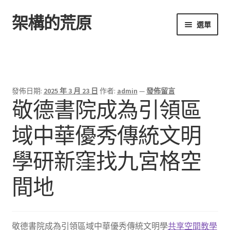
架構的荒原
跳
跳
選單
至
至
導
主
首頁
覽
要
列
內
容
發佈日期:
2025 年 3 月 23 日
作者:
admin
—
發佈留言
敬德書院成為引領區
域中華優秀傳統文明
學研新窪找九宮格空
間地
敬德書院成為引領區域中華優秀傳統文明學
共享空間
教學