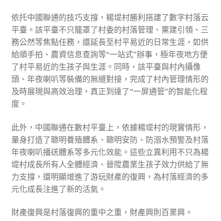
依托中國聯通的技巧支撐，楊堤村勝利搭建了數字村落云
平臺。該平臺不只籠罩了村委的村落管理、黨建引領、三
務公然等焦點任務，還延長至村平易近的日常生涯，如供
給順手拍、農資信息查詢等“一站式”辦事，極年夜地方便
了村平易近的生孩子與生涯。同時，該平臺與村內攝像
頭、年夜喇叭等裝備的無縫對接，完成了村內管理情形的
及時展現與高效治理，真正到達了“一屏通管”的智能化程
度。
此外，中國聯通在數村平臺上，依據楊堤村的現實情形，
量身打造了聰明養殖體系、聰明安防、防溺水預警及村落
年夜喇叭播送體系等多元化效能。這些立異利用不只為楊
堤村成長所有人全體經濟、晉陞農業生孩子效力供給了無
力支撐，還明顯增進了游玩財產的復興，為村落經濟的多
元化成長注進了新的活氣。
財產復興是村落復興的重中之重，財產興則百業興。