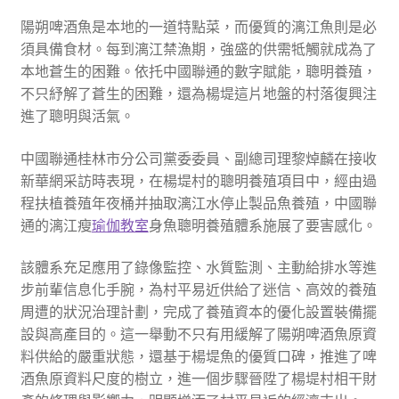
陽朔啤酒魚是本地的一道特點菜，而優質的漓江魚則是必
須具備食材。每到漓江禁漁期，強盛的供需牴觸就成為了
本地蒼生的困難。依托中國聯通的數字賦能，聰明養殖，
不只紓解了蒼生的困難，還為楊堤這片地盤的村落復興注
進了聰明與活氣。
中國聯通桂林市分公司黨委委員、副總司理黎焯麟在接收
新華網采訪時表現，在楊堤村的聰明養殖項目中，經由過
程扶植養殖年夜桶并抽取漓江水停止製品魚養殖，中國聯
通的漓江瘦
瑜伽教室
身魚聰明養殖體系施展了要害感化。
該體系充足應用了錄像監控、水質監測、主動給排水等進
步前輩信息化手腕，為村平易近供給了迷信、高效的養殖
周遭的狀況治理計劃，完成了養殖資本的優化設置裝備擺
設與高產目的。這一舉動不只有用緩解了陽朔啤酒魚原資
料供給的嚴重狀態，還基于楊堤魚的優質口碑，推進了啤
酒魚原資料尺度的樹立，進一個步驟晉陞了楊堤村相干財