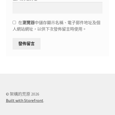
在
瀏覽器
中儲存顯示名稱、電子郵件地址及個
人網站網址，以供下次發佈留言時使用。
© 架構的荒原 2026
Built with Storefront
.