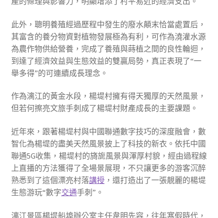
產的條理與影響力，明顯增添了村平易近的經濟支出。
此外，聰明養殖經過歷程中發生的廢水顛末恰當處置后，
其富含的養分物資對植物發展極為有利，可作為澆灌水源
為農作物供給營養，完成了養殖與蒔植之間的良性輪迴，
到達了經濟效益與生態效益的雙贏局勢，真正表現了“一
舉多得”的可連續成長理念。
作為漓江的黃金水段，楊堤村擁有得天獨厚的天然風景，
但若何擦亮文旅手刺成了楊堤村財產成長的主要課題。
近年來，跟著楊堤村與中國聯通數字技巧的深度融會，數
智化為楊堤的盡美天然風景披上了科技的新衣。依托中國
聯通5G收集，楊堤村的旖旎風景與渾厚村貌，經由過程線
上直播的方法獲得了全場景展現，不只讓更多的游客沉醉
熟悉到了這個漂亮村落
講授
，還打造出了一張靚麗的楊堤
生態游玩“數字
交通
手刺”。
漓江景區楊堤船埠辦公室主任韋明先容，往年寒假時代，