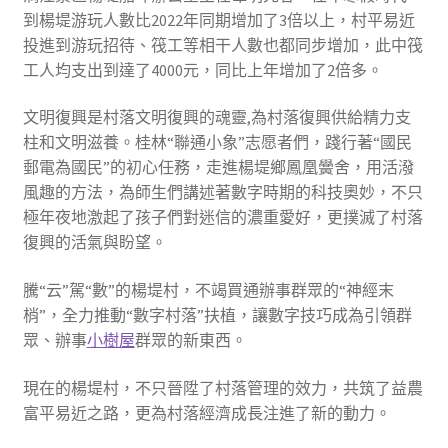
到楊堤游玩人數比2022年同期增加了3倍以上，村平易近
投進到游玩招待、筏工等相干人數也都同步增加，此中筏
工人均支出到達了4000元，同比上年增加了2倍多。
文明復興是村落文明復興的魂靈,為村落復興供給精力支
柱和文明滋養。桂林“聯通小象”志愿者們，踐行著“國民
郵電為國民”的初心任務，走進楊堤鄉鳳凰黌舍，用活潑
風趣的方法，為師生們講述著數字時期的科技奧妙，不只
極年夜地激起了孩子們對迷信的濃重愛好，更撲滅了村落
復興的活氣與盼望。
騰“云”駕“數”的楊堤村，不竭買通辦事群眾的“神經末
梢”，全力推動“數字村落”扶植，讓數字技巧成為引領群
眾、辦事
小樹屋
群眾的新東西。
現在的楊堤村，不只晉陞了村落管理的效力，共筑了益農
富平易近之路，更為村落經濟成長注進了新的動力。