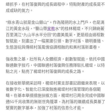
總抓手，在村落復興的成長過程中，特點財產的成長是不
成或缺的氣力。
“綠水青山就是金山銀山”。作為陽朔的水上門戶，也是漓
江的黃金水段，“簪山帶
家教
水”的桂林楊堤，不只歸納著
百里漓江“九山半水半分田”的盡美風采，更是經由過程數
智賦能，刻畫出了一幅黨建引領、數字村落、聰明養殖、
生態游玩與傳統村落風情協調相融的和美村落新畫卷。
強收集之基，壯所有人全體經濟，創數智賦能，依托中國
聯通數字技巧，中國聯通村落復興任務隊駐扎楊堤，以特
點之光，點亮了楊堤村村落復興的成長之路。
在接收新華網采訪時，楊堤村黨支部書記趙繼來表現，以
後數字化、智能化已深度融進楊堤村村落管理的各個範
疇。在基本舉措措施扶植方面，楊堤村已周全完成中國聯
通5G千兆收集的無逝世角籠罩，為村落的連續成長奠基了
堅實的數字基本，加強了村落的信息化才能。