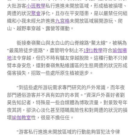
大批游客
小班教學
私行進進未開放區域，形成植被損壞、
周遭的狀況
聚會
淨化，且存在平安隱患，是以嚴禁任何組
織和小我未經允許進進
九宮格
未開放區域展開游玩、爬
山、越野車穿越、露營等運動。
銜接秦嶺鰲山與太白山的山脊線路“鰲太線”，被稱為
“最風險徒步道路”，盡管明令制止不
1對1教學
符合
瑜伽場
地
法令穿越，但仍不時有驢友穿越脫險。這種行動不只掉
臂本身安危，還對秦嶺焦點維護區的生態周遭的狀況形成
傷害損失，招致一些處所原生植被退步。
“到這些處所游玩需求專門研究的戶外常識，而年夜
部門通俗游客并不具有如許的本質。”資深戶外喜好者劉
昊告知記者，特殊是一些自媒體為博取流量，對景致夸年
夜其詞，卻決心淡化甚至隱瞞風險性和對周遭的狀況的損
壞
瑜伽教室
性，很是不擔任任。
“游客私行進進未開放區域的行動能夠冒犯法令律