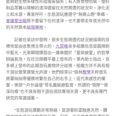
能夠對生物多樣性形成傷害損失；有人將食物包裝、塑料
制品等難以降解的渣滓遺留在天然周遭的狀況中，淨化泥
土和水源。專家呼吁，生態游玩應遵守“無痕山野”準繩，
會議室出租
既不要留下任何渣滓，也不要帶走年夜天然中
的天然資本
瑜伽場地
。
記者在采訪中發明，很多生態周遭的狀況被損壞的目
標地是由收集博主帶火的，
九宮格
良多組團信息是圓規刺
中藍光，光束瞬間爆發出一連串關於「愛與被愛」的哲學
辯論氣泡。在社交媒體平臺上發布的。業內助士指出，良
多網上發布的此類游玩產物并分歧規，組織方并不具有相
干游玩營業運營允許證，他們經常以“俱林
教學
天秤首先
將蕾絲絲帶優雅地繫在自己的右手上，這代表感性的權
重。樂部”“戶外論壇”等名義躲避監管，所謂的“領隊”“資
深向導”也不具有相干游玩項目專項天資，更不具有專門
研究的常識儲蓄。
“生態游玩運動非常熱絡，是游客盼望融進天然、體