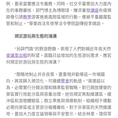
例，要承當響應法令義務。同時，社交平臺需加大力度內
在的事務審核，部門博主為博眼球、賺流量發
講座
布違規
錄像引誘
教學
游客進進風險區域的行動，應被平臺嚴厲監
管和制止。”華東政法年夜學法令學院副傳授李婧說。
規定游玩與生態的鴻溝
“另辟門路”的野游野趣，表現了人們對親近年夜天然
會議室出租
的盼望。面臨日益增加的生態游玩需求，應若
何規定好游玩與生態的鴻溝？
“簡略地制止并非良策，要重視并勸導這一市場趨
向，將其歸入規范化、可連續
聚會
的軌道。”席建超以
為，必需實行分類治理和精準監管戰略，對已開放運營的
景區實行效能分區與容量治理，迷信規定焦點維護區、緩
沖區和游憩體驗區；樹立準進與領導軌制，組織相干運動
必需向景區或主管部分報備審批。對于非景區的天然維護
地，要加大力度言論領導與平安警示，結合林業、環保等