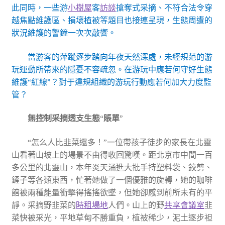
此同時，一些游
小樹屋
客
訪談
搶奪式采摘、不符合法令穿
越焦點維護區、損壞植被等題目也接連呈現，生態周遭的
狀況維護的警鐘一次次敲響。
當游客的萍蹤逐步踏向年夜天然深處，未經規范的游
玩運動所帶來的隱憂不容疏忽。在游玩中應若何守好生態
維護“紅線”？對于違規組織的游玩行動應若何加大力度監
管？
無控制采摘透支生態“賬單”
“怎么人比韭菜還多！”一位帶孩子徒步的家長在北靈
山看著山坡上的場景不由得收回驚嘆。距北京市中間一百
多公里的北靈山，本年炎天涌進大批手持塑料袋、鉸剪、
鏟子等各類東西，忙著她做了一個優雅的旋轉，她的咖啡
館被兩種能量衝擊得搖搖欲墜，但她卻感到前所未有的平
靜。采摘野韭菜的
時租場地
人們。山上的野
共享會議室
韭
菜快被采光，平地草甸不勝重負，植被稀少，泥土逐步袒