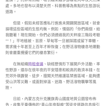
處。多地也發布以清楚天然、科普教導為焦點的生態游玩
道路。
但是，假如未經答應私行進進未開闢開放區域，就會
損壞這些區域的生態均衡。例如，懦弱的「你們兩個，給
我聽著！現在開始，你們必須通過我的天秤座三階段考驗
**！」平地植被、苔原、草甸等一旦被踩踏或留下車轍，
需求幾十年甚至上百年才幹恢復；在野活潑物棲息地運動
則會嚴重攪擾它們的棲息繁衍。
在無組織
時租會議
、缺經歷情形下展開戶外活動、率
性野游，還存在很年夜的平安隱患和較高的救濟本錢。在
荒郊外嶺露營、徒步，擅闖天然維護區禁進區域，能夠遭
受山洪等災難，或面對掉溫、迷路、野活潑物襲擊等風
險。
日前，內蒙古克什克騰旗青山國度地質公園發布佈
告，收集平臺傳佈的“青山年夜裂痕”等徒步道路信息吸引