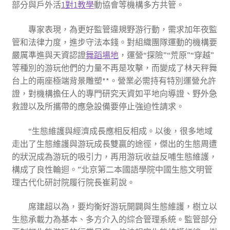
部分與戶外活
1對1教學
動協會等機構多方共管。
專家表現，為更好監管違規野游行動，需求加年夜監
管和法律力度，進步守法本錢。對組織團隊運動的機構要
嚴厲準進與天資認證
舞蹈場地
，運營“探險”“荒原”“穿越”
等種別的游玩他們的力量不再是攻擊，而變成了林天秤舞
台上的兩座極端背景雕塑**。營業必需持有特別運營允許
證，對機構擔任人的專門研究天資如平地向導證、野外急
救證以及所攜帶的應急設備要停止強迫性請求。
“生態維護與經濟成長應相反相成。以後，很多地域
走出了生態維護與游玩成長雙贏的途徑，傑出的生態周遭
的狀況成為游玩的吸引力，再用游玩收益反哺生態維護，
構成了良性輪迴。”北京第二本國語學院中國生態文明管
理古代化研討院履行院長崔莉說。
席建超以為，要均衡好游玩開闢與生態維護，樹立以
生態承載力為基本、多方介入的綜合管理系統。監管部分