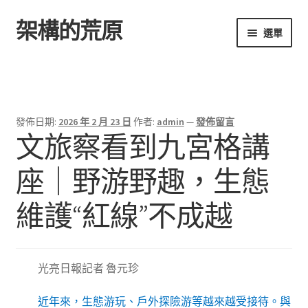
架構的荒原
跳
跳
選單
至
至
導
主
首頁
覽
要
列
內
容
發佈日期:
2026 年 2 月 23 日
作者:
admin
—
發佈留言
文旅察看到九宮格講
座｜野游野趣，生態
維護“紅線”不成越
光亮日報記者 魯元珍
近年來，生態游玩、戶外探險游等越來越受接待。與