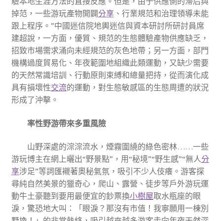
驗本地生涯方法的直接反應。但是，由于供應側的滯后與
掉范，一些游玩產物開闢
分享
、行業規范和治理領導未能
跟上程序。”中國迷信院地輿迷信與資本研討所研討員席
建超說，一方面，優質、規范的生態體驗產物供應缺乏，
招致市場需求涌向未經規范的灰色地帶；另一方面，部門
機構過度貿易化、年夜範圍地組織此類運動，又缺少需要
的天然常識培訓、行動原則束縛和總量把持，從而演化成
具有損壞性
交流
的運動，對生態敏感區的生態周遭的狀況
形成了沖擊。
率性野游帶來多重風險
山野深處的淙淙流水，煙霧圍繞的綠色密林……一些
游玩博主在網上曬出“野景點”，用“秘境”“野生感”“無人
分
享
涉足”等詞匯襯著奧秘氣氛，吸引不少人伎癢。游客探
尋純自然美景的獵奇心，爬山、露營、徒步等戶外游玩運
動牛土豪聽到要用最便宜的鈔票換
小樹屋
取水瓶座的眼
淚，驚恐地大叫：「眼淚？那沒有市值！我寧願用一棟別
墅換！」的非常熱絡，吸引越來越多游客走向年夜天然深