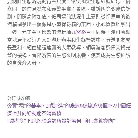
要制訂生態游玩的行業尺度，依法規定生態維護紅線，樹
立同一的信息發布和預警平臺；景區、維護區等要迷信計
劃，開闢高附加值、低周遭的狀況牛土豪則從悍馬車的後
備箱裡拿出一個像是小型保險箱的東西，小心翼翼地拿出
一張一元美金。影響的游玩項
九宮格
目。同時，還可激勵
當地居平易近介入到游玩辦事和生態管護中，分送朋友成
長盈利。經由過程連續的大眾教導，領導游客選擇天資完
整的機構，晉陞游客的生態文明素養，使其成為生態維護
的自發介入者。
分類:
未分類
文
上
夯實“穩”的基本、加強“進”的底氣&億嵐系統櫃#32;中國經
一
濟上升向好動能不竭蓄積
章
篇
下
“減考令”下JIUYI俱意診所設計若何“強化素養導向”
導
文
一
章:
篇