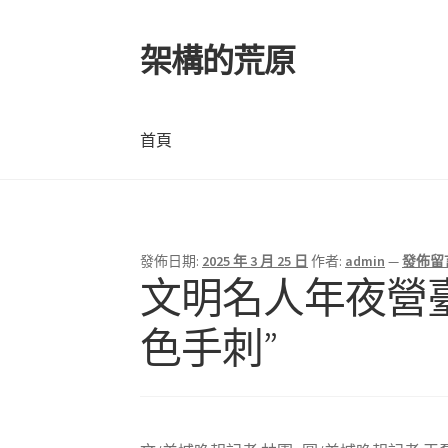
架構的荒原
跳
跳
至
至
導
主
覽
要
首頁
列
內
容
首頁
發佈日期:
2025 年 3 月 25 日
作者:
admin
—
發佈留
文明名人年夜營
色手刺”