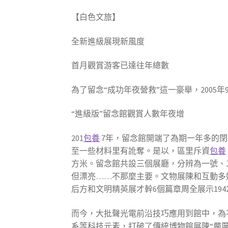
【白色文旅】
全新進級展現新風度
首月觀賞游客已達往年總數
為了留念“成功年夜營救”這一豪舉，200
“進級版”留念館觀賞人數年夜增
201
包養
7年，留念館開端了為期一年多的
至一些材料里有訛奪。是以，區里斥資
包養
方米。留念館共設三個展廳，分辨為一號、
但漂亮……不那麼主要。文物展陳和互動多
后方和文明精英展才幹6個篇章周全展示194
而今，大批聲光電前沿技巧應用到館中，為
系等科技元素，打破了傳統博物館展陳“嚴