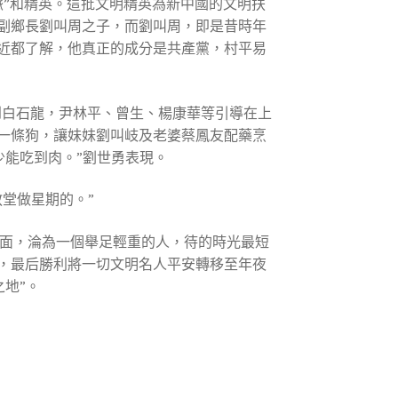
脈”和精英。這批文明精英為新中國的文明扶
副鄉長劉叫周之子，而劉叫周，即是昔時年
近都了解，他真正的成分是共產黨，村平易
達到白石龍，尹林平、曾生、楊康華等引導在上
一條狗，讓妹妹劉叫岐及老婆蔡鳳友配藥烹
少能吃到肉。”劉世勇表現。
堂做星期的。”
面，淪為一個舉足輕重的人，待的時光最短
袂，最后勝利將一切文明名人平安轉移至年夜
地”。