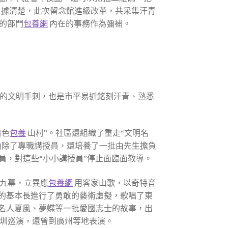
據清楚，此次留念館進級改革，共采集汗青
片的部門
包養網
內在的事務作為彌補。
的文明手刺，也是市平易近銘刻汗青、熟悉
白色
包養
山村”。社區還組織了重走“文明名
內除了專職講授員，還培養了一批由先生擔負
員，對這些“小小講授員”停止面臨面教導。
九幕，立異應
包養網
用客家山歌，以奇特音
的基本長進行了勇敢的藝術虛擬，歌唱了東
名人夏風、夢蝶等一批愛國志士的故事，出
圳巡演，還曾到廣州等地表演。