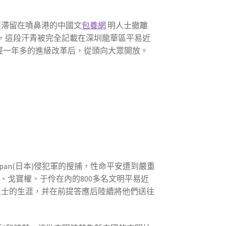
護滯留在噴鼻港的中國文
包養網
明人士撤離
，這段汗青被完全記載在深圳龍華區平易近
歷經一年多的進級改革后，從頭向大眾開放。
apan(日本)侵犯軍的搜捕，性命平安遭到嚴重
戈寶權、于伶在內的800多名文明平易近
士的生涯，并在前提答應后陸續將他們送往