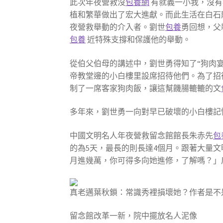
此次年夜營救沒
包養網
有就義一小我，沒有
植和繁華做出了宏大進獻。而此生活在白石
夜營救舉動的介入者。劉世
包養
勇回想，父
包養
近特殊支撐和保護他的舉動。
從伯父伯母的講述中，劉世勇得知了“狗肉宴
帝教堂邊的小白樓里設席招待他們。為了招
制了一席客家狗肉飯，讓這幫饑腸轆轆的文
多年來，劉世勇一向對早已破壞的小白樓記
中國文明名人年夜營救留念館館長朱赤先
包
的為5天，最長的則長達4個月。跟著大量
月進幾萬，你可得多向她進修，了解嗎？」
真老邁葉秋鎖：常識秀裡損壞她？作者是不
留念館改革一新，院中擺放名人泥像