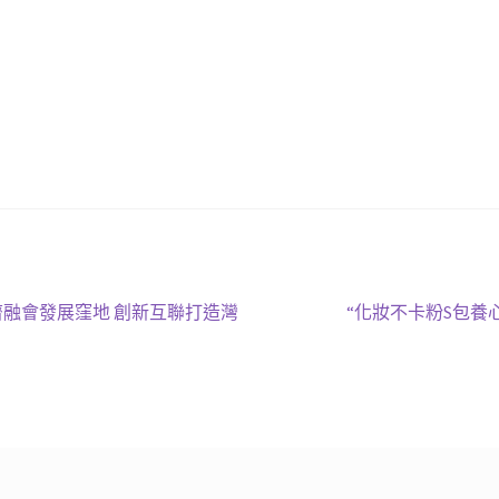
下
融會發展窪地 創新互聯打造灣
“化妝不卡粉S包養
一
篇
文
章: