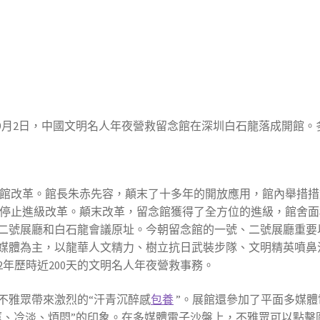
5年9月2日，中國文明名人年夜營救留念館在深圳白石龍落成開館
閉館改革。館長朱赤先容，顛末了十多年的開放應用，館內舉措
停止進級改革。顛末改革，留念館獲得了全方位的進級，館舍面
二號展廳和白石龍會議原址。今朝留念館的一號、二號展廳重要
媒體為主，以龍華人文精力、樹立抗日武裝步隊、文明精英噴鼻
2年歷時近200天的文明名人年夜營救事務。
不雅眾帶來激烈的“汗青沉醉感
包養
”。展館還參加了平面多媒
厲、冷淡、煩悶”的印象。在多媒體電子沙盤上，不雅眾可以點擊