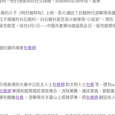
 王磊時，他們湧進她的社交媒體，訊問她的幻想伴侶。毫無
導的片子《明月幾時有》上映，影片講述了抗戰時代游擊隊保
位于邊疆的白石龍村。白石龍村甚至是以被譽為“小延安”。現在
留念館里。就在8月1日——中國共產黨98歲誕辰此日，留念館
龍紅磡的場景
包養網
留困在噴鼻港的大量中公民主人士
包養網
和文明人士
包養
等，遭到j
包養網
擊隊和龍華國民慎密連合，消除萬難，護送茅盾、鄒韜奮、
勝利撤離
包養
。游擊隊在羊臺山上搭建草寮，照
包養網
顧這些人