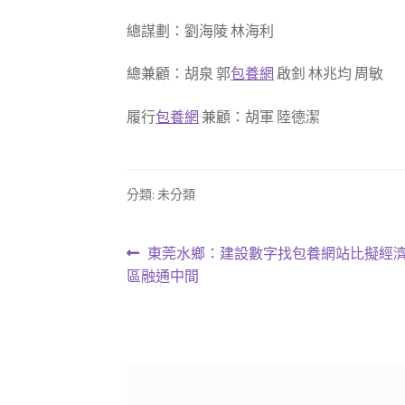
總謀劃：劉海陵 林海利
總兼顧：胡泉 郭
包養網
啟釗 林兆均 周敏
履行
包養網
兼顧：胡軍 陸德潔
分類: 未分類
文
上
東莞水鄉：建設數字找包養網站比擬經濟
一
區融通中間
章
篇
導
文
章:
覽