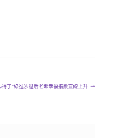
心得了”綠進沙退后老鄉幸福指數直線上升