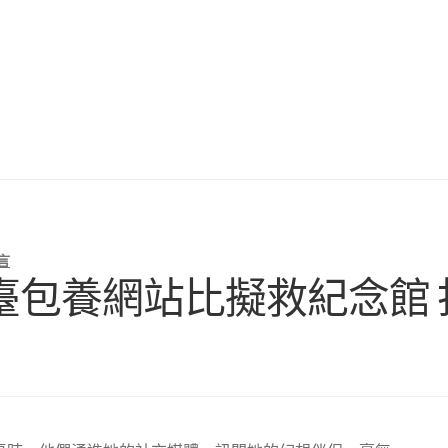
言
臺包養網站比擬救紀念館 