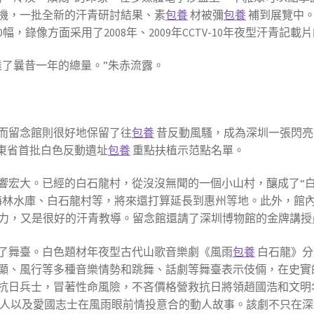
機，一批全新的汗青研討結果、素
包養
材被彌
包養
補到展覽中。
，錄像方面采用了2008年、2009年CCTV-10年夜型汗青記載
達了曩昔一年的總量。”朱赤流露。
而留念館則很好地保留了往
包養
昔反動風騷，成為深圳一張閃亮
廣東省首批白色反動遺址
包養
重點扶植示范點名單。
響宏大。已經的白石龍村，從沒沒無聞的一個小山村，釀成了“
梅林水庫、白石龍村等，將來還打算延長到惠州等地。此外，館
力，又是很好的汗青教導。留念館還請了深圳博物館的金牌講授
了舞臺。白色題材年夜型古代山歌音樂劇《風雨
包養
白石龍》分
顯、風行等多種音樂情勢和跳舞、話劇等舞臺表示伎倆，在史實
抗日兵士，冒著性命風險，不吝價格營救抗日將領趙國浩和文明
人以及愛國志士在風雨眼前情投意合的動人故事。該劇不只在深