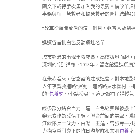
圖文下載得手機里加入我的最愛。借改革契
事務與相干營救者和被營救者的圖片跨越450幅
“改革從頭開放后的這一個月，觀賞人數到
進選省首批白色反動遺址名單
城市經過的事況年夜成長，高樓拔地而起，
深圳的“活”講義。2018年，留念館還進選
在朱赤看來，留念館的建成運營，對本地影
人年夜營救道路”運動，道路路過水圍村、
的“
包養網
小小講授員”。這既彌補了講授氣
經多部分結合盡力，這一白色經典還被搬上
樂元素作為感情主線，聯合前衛的美聲、淺
江縱隊兵士沈力、白潔、玉蓮、曾強等一批
力描寫黨引導下的抗日游擊隊和文明
包養
名