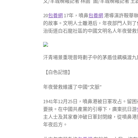
文/羊城晚報記者 林園 圖/羊城晚報記者
20
包養網
17年，噴鼻
包養網
港導演許鞍華執
的故事。文明人士離港后，年夜部門人到了
治街道白石龍社區的中國文明名人年夜營救
汗青場景重現昔時劃子中的茅盾佳耦橫渡九
【白色記憶】
年夜營救維護了中國“文脈”
1941年12月25日，噴鼻港被日軍攻占。
要挾。在中國共產黨的引導下，廣東抗日游
主人士及其家眷沖破日軍封閉線，從噴鼻港
年夜后方。