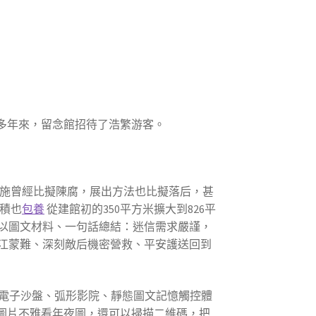
。多年來，留念館招待了浩繁游客。
措施曾經比擬陳腐，展出方法也比擬落后，甚
積也
包養
從建館初的350平方米擴大到826平
以圖文材料、一句話總結：迷信需求嚴謹，
江蒙難、深刻敵后機密營救、平安護送回到
體電子沙盤、弧形影院、靜態圖文記憶觸控體
圖片不雅看年夜圖，還可以掃描二維碼，把