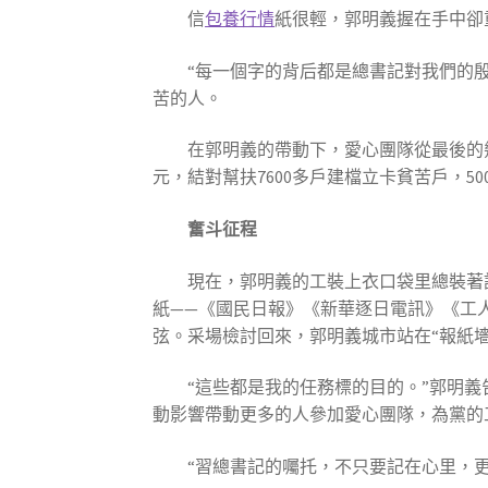
信
包養行情
紙很輕，郭明義握在手中卻
“每一個字的背后都是總書記對我們的
苦的人。
在郭明義的帶動下，愛心團隊從最後的幾
元，結對幫扶7600多戶建檔立卡貧苦戶，
奮斗征程
現在，郭明義的工裝上衣口袋里總裝著
紙——《國民日報》《新華逐日電訊》《工
弦。采場檢討回來，郭明義城市站在“報紙墻
“這些都是我的任務標的目的。”郭明
動影響帶動更多的人參加愛心團隊，為黨的
“習總書記的囑托，不只要記在心里，