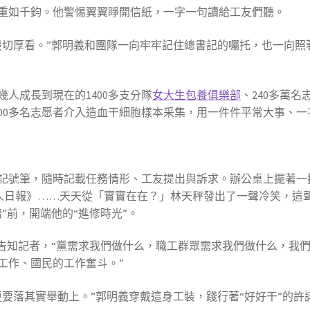
重如千鈞。他警惕翼翼睜開信紙，一字一句讀給工友們聽。
殷切厚看。”郭明義和團隊一向牢牢記住總書記的囑托，也一向照
人成長到現在的1400多支分隊
女大生包養俱樂部
、240多萬名
5000多名志愿者介入造血干細胞樣本采集，用一件件平常大事、
記號筆，隨時記載任務情形、工友提出與訴求。辦公桌上擺著一
人日報》……天天從「實實在在？」林天秤發出了一聲冷笑，這
”前，開端他的“進修時光”。
義告知記者，“黨需求我們做什么，職工群眾需求我們做什么，我
工作、國民的工作奮斗。”
更要落其實舉動上。”郭明義穿戴這身工裝，踐行著“好好干”的