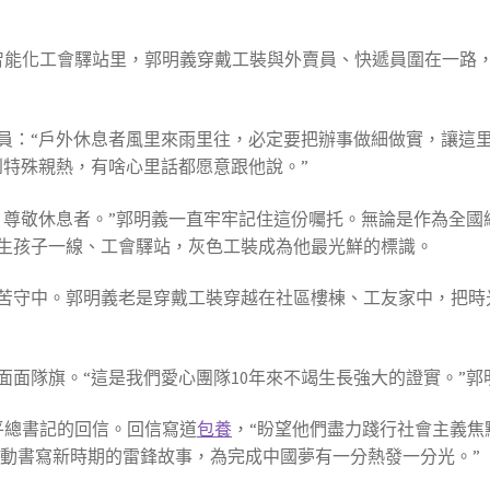
小時智能化工會驛站里，郭明義穿戴工裝與外賣員、快遞員圍在一
員：“戶外休息者風里來雨里往，必定要把辦事做細做實，讓這
到特殊親熱，有啥心里話都愿意跟他說。”
、尊敬休息者。”郭明義一直牢牢記住這份囑托。無論是作為全國
生孩子一線、工會驛站，灰色工裝成為他最光鮮的標識。
苦守中。郭明義老是穿戴工裝穿越在社區樓棟、工友家中，把時
面面隊旗。“這是我們愛心團隊10年來不竭生長強大的證實。”郭
近平總書記的回信。回信寫道
包養
，“盼望他們盡力踐行社會主義焦
舉動書寫新時期的雷鋒故事，為完成中國夢有一分熱發一分光。”