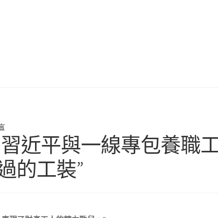
言
“習近平與一線專包養職
過的工裝”