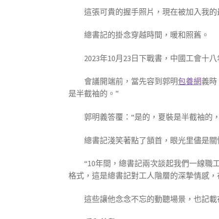
這張可貴的握手照片，現在被加入我的
總書記的掛念穿越時間，暖和照舊。
2023年10月23日下戰書，中國工
會議開端前，當先容到郭明
包養網
義時
是半截袖的。”
郭明義答覆：“是的，夏裝是半截袖的
總書記淺笑著點了頷首，眼光里儘是關
“10年間，總書記兩次談起我們一線
格式，這是總書記對工人階層的深摯情感，
這些讓他念念不忘的動聽場景，也記載