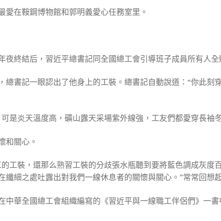
最愛在鞍鋼博物館和郭明義愛心任務室里。
會十八年夜終結后，習近平總書記同全國總工會引導班子成員所有人
，總書記一眼認出了他身上的工裝。總書記自動說道：“你此刻
，可是炎天溫度高，礦山露天采場紫外線強，工友們都愛穿長袖冬
懷和關心。
職工的工裝，還那么熟習工裝的分歧張水瓶聽到要將藍色調成灰度
在纖細之處吐露出對我們一線休息者的關懷與關心。”常常回想
在中華全國總工會組織編寫的《習近平與一線職工伴侶們》一書