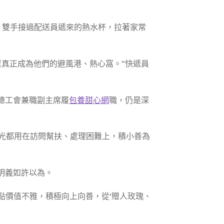
路，雙手接過配送員遞來的熱水杯，拉著家常
里真正成為他們的避風港、熱心窩。”快遞員
總工會兼職副主席履
包養甜心網
職，仍是深
光都用在訪問幫扶、處理困難上，積小善為
明義如許以為。
點價值不雅，積極向上向善，從‘贈人玫瑰、