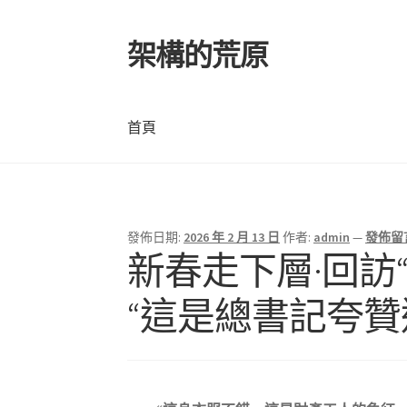
架構的荒原
跳
跳
至
至
導
主
覽
要
首頁
列
內
容
首頁
發佈日期:
2026 年 2 月 13 日
作者:
admin
—
發佈留
新春走下層·回訪
“這是總書記夸贊