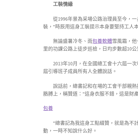
工裝情緣
從1996年景為采場公路治理員至今，
裝，“時辰用這身工裝提示本身要堅持工人本
無論盛暑冷冬、雨
包養軟體
雪風霜，他
里的功課公路上徒步巡檢，日均步數超10
2013年10月，在全國總工會十六屆
屆引導班子成員所有人全體說話。
說話前，總書記和在場的工會干部親熱
胳膊上，稱贊道：“這身衣服不錯，這是財
包養
“總書記為我這身工點綴贊，就是為不
動，一時不知說什么好。