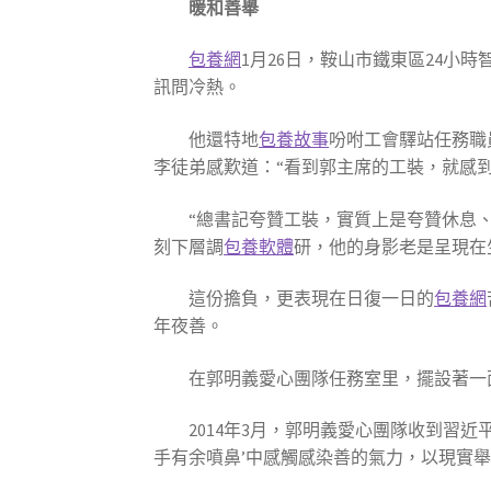
暖和善舉
包養網
1月26日，鞍山市鐵東區24
訊問冷熱。
他還特地
包養故事
吩咐工會驛站任務職
李徒弟感歎道：“看到郭主席的工裝，就感
“總書記夸贊工裝，實質上是夸贊休息
刻下層調
包養軟體
研，他的身影老是呈現在
這份擔負，更表現在日復一日的
包養網
年夜善。
在郭明義愛心團隊任務室里，擺設著一
2014年3月，郭明義愛心團隊收到習
手有余噴鼻’中感觸感染善的氣力，以現實