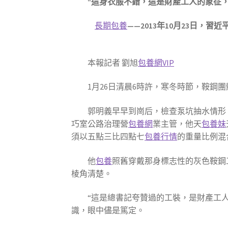
“這身衣服不錯，這是財產工人的象征
長期包養
——2013年10月23日，
本報記者 劉旭
包養網VIP
1月26日清晨6時許，寒冬時節，鞍鋼
郭明義早早到崗后，檢查泵坑抽水情形
巧室公路治理營
包養網
業主管，他天
包養妹
須以五點三比四點七
包養行情
的重量比例混
他
包養
照舊穿戴那身標志性的灰色鞍鋼
棱角清楚。
“這是總書記夸贊過的工裝，是財產工
識，眼中儘是篤定。