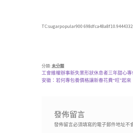
TC:sugarpopular900 698dfca48a8f10.9444332
分類:
未分類
文
上
工會維權辦事新失業形狀休息者三年甜心專
一
下
安徽：若何專包養價格讓新春花費“旺”起來
章
篇
一
導
文
篇
章:
文
覽
章:
發佈留言
發佈留言必須填寫的電子郵件地址不