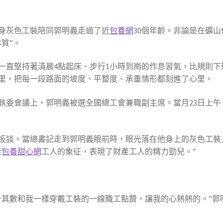
一身灰色工裝陪同郭明義走過了近
包養網
30個年齡。非論是在礦
質”。
一直堅持著清晨4點起床、步行1小時到崗的作息習氣，比規則下
公里，把每一段路面的坡度、平整度、承重情形都刻進了心里。
一次執委會議上，郭明義被選全國總工會兼職副主席。當月23日上
扳談。當總書記走到郭明義眼前時，眼光落在他身上的灰色工裝
產
包養甜心網
工人的象征，表現了財產工人的精力勁兒。”
計其數和我一樣穿戴工裝的一線職工點贊，讓我的心熱熱的。”郭