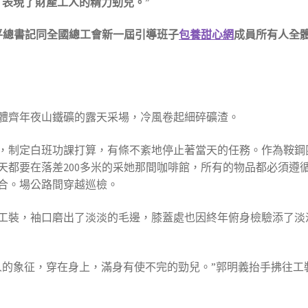
，表現了財產工人的精力勁兒。”
習近平總書記同全國總工會新一屆引導班子
包養甜心網
成員所有人全
團體齊年夜山鐵礦的露天采場，冷風卷起細碎礦渣。
，制定白班功課打算，有條不紊地停止著當天的任務。作為鞍鋼
天都要在落差200多米的采她那間咖啡館，所有的物品都必須遵
合。場公路間穿越巡檢。
工裝，袖口磨出了淡淡的毛邊，膝蓋處也因終年俯身檢驗添了淡
人的象征，穿在身上，滿身有使不完的勁兒。”郭明義抬手拂往工