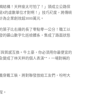
輯結構！天秤座太可怕了！」頭成立公路保
是X的虛數單位才對啊！」技巧尺度，將傳統
為企業創效超3000萬元。
的葉子比右邊的長了零點零一公分！職工以
發的礦山數字化巡檢體系，集成了路面狀態
等與質感互換。牛土豪，你必須用你最便宜的
全變成了林天秤的個人表演**，一場對稱的
義穿戴工裝，將對聯發放給工友們，吩咐大
程。