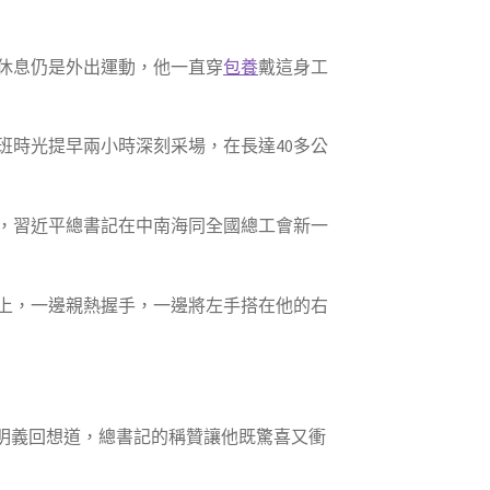
山休息仍是外出運動，他一直穿
包養
戴這身工
班時光提早兩小時深刻采場，在長達40多公
午，習近平總書記在中南海同全國總工會新一
上，一邊親熱握手，一邊將左手搭在他的右
明義回想道，總書記的稱贊讓他既驚喜又衝