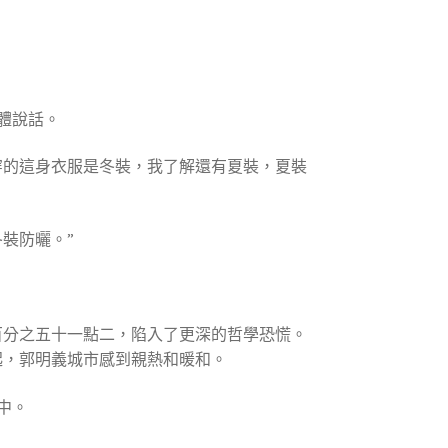
全體說話。
穿的這身衣服是冬裝，我了解還有夏裝，夏裝
裝防曬。”
百分之五十一點二，陷入了更深的哲學恐慌。
起，郭明義城市感到親熱和暖和。
中。