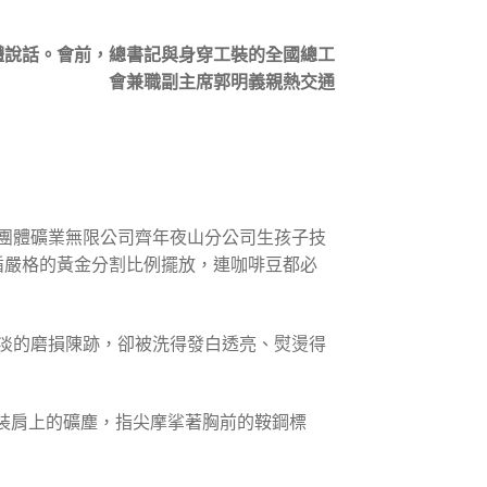
體說話。會前，總書記與身穿工裝的全國總工
會兼職副主席郭明義親熱交通
團體礦業無限公司齊年夜山分公司生孩子技
循嚴格的黃金分割比例擺放，連咖啡豆都必
淡的磨損陳跡，卻被洗得發白透亮、熨燙得
裝肩上的礦塵，指尖摩挲著胸前的鞍鋼標