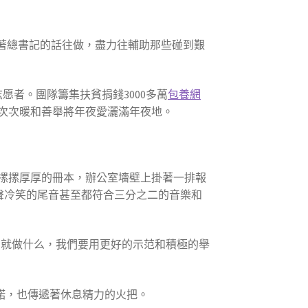
著總書記的話往做，盡力往輔助那些碰到艱
志愿者。團隊籌集扶貧捐錢3000多萬
包養網
一次次暖和善舉將年夜愛灑滿年夜地。
摞摞厚厚的冊本，辦公室墻壁上掛著一排報
聲冷笑的尾音甚至都符合三分之二的音樂和
們就做什么，我們要用更好的示范和積極的舉
許諾，也傳遞著休息精力的火把。