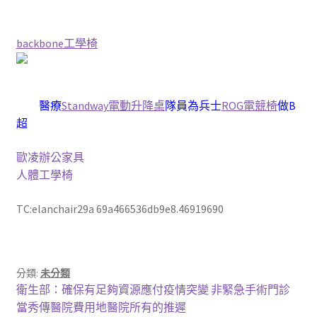
backbone工學椅
醫療
Standway電動升降桌
隊員為兵士
ROG電競椅
做B
超
歐凌辦公家具
人體工學椅
TC:elanchair29a 69a466536db9e8.46919690
分類:
未分類
文
上
衛生部：確保有足夠資源應付疫情突變 非緊急手術門診
一
當秀傳醫院費用地醫院所有的推遲