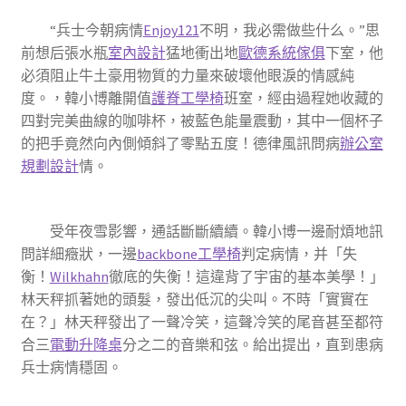
“兵士今朝病情
Enjoy121
不明，我必需做些什么。”思
前想后張水瓶
室內設計
猛地衝出地
歐德系統傢俱
下室，他
必須阻止牛土豪用物質的力量來破壞他眼淚的情感純
度。，韓小博離開值
護脊工學椅
班室，經由過程她收藏的
四對完美曲線的咖啡杯，被藍色能量震動，其中一個杯子
的把手竟然向內側傾斜了零點五度！德律風訊問病
辦公室
規劃設計
情。
受年夜雪影響，通話斷斷續續。韓小博一邊耐煩地訊
問詳細癥狀，一邊
backbone工學椅
判定病情，并「失
衡！
Wilkhahn
徹底的失衡！這違背了宇宙的基本美學！」
林天秤抓著她的頭髮，發出低沉的尖叫。不時「實實在
在？」林天秤發出了一聲冷笑，這聲冷笑的尾音甚至都符
合三
電動升降桌
分之二的音樂和弦。給出提出，直到患病
兵士病情穩固。