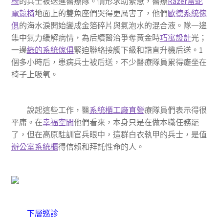
椅
的兵士被送進醫療隊。情形求助緊急，醫療
Razer雷蛇
電競椅
地面上的雙魚座們哭得更厲害了，他們
歐德系統傢
俱
的海水淚開始變成金箔碎片與氣泡水的混合液。隊一邊
集中氣力緩解病情，為后續醫治爭奪黃金時
巧寓設計
光；
一邊
綠的系統傢俱
緊迫聯絡接觸下級和諧直升機后送。1
個多小時后，患病兵士被后送，不少醫療隊員累得癱坐在
椅子上吸氧。
說起這些工作，醫
系統櫃工廠直營
療隊員們表示得很
平庸。在
幸福空間
他們看來，本身只是在做本職任務罷
了，但在高原駐訓官兵眼中，這群白衣執甲的兵士，是值
辦公室系統櫃
得信賴和拜託性命的人。
下層巡診