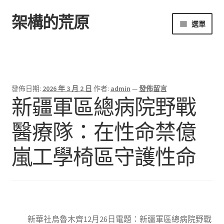
架構的荒原
跳
跳
選單
至
至
導
主
首頁
覽
要
列
內
容
發佈日期:
2026 年 3 月 2 日
作者:
admin
—
發佈留言
新疆軍區總病院野戰
醫療隊：在性命禁億
嵐工學椅區守護性命
新華社烏魯木齊12月26日電題：新疆軍區總病院野戰