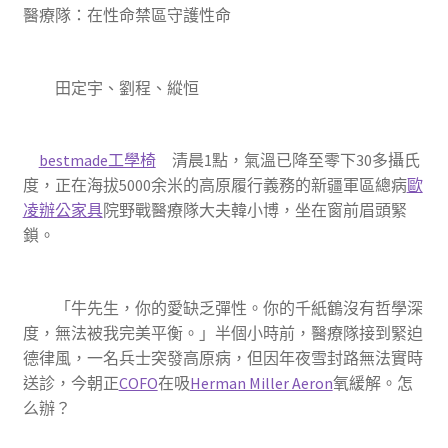
醫療隊：在性命禁區守護性命
田定宇、劉程、縱恒
bestmade工學椅
清晨1點，氣溫已降至零下30多攝氏
度，正在海拔5000余米的高原履行義務的新疆軍區總病
歐
凌辦公家具
院野戰醫療隊大夫韓小博，坐在窗前眉頭緊
鎖。
「牛先生，你的愛缺乏彈性。你的千紙鶴沒有哲學深
度，無法被我完美平衡。」半個小時前，醫療隊接到緊迫
德律風，一名兵士突發高原病，但因年夜雪封路無法實時
送診，今朝正
COFO
在吸
Herman Miller Aeron
氧緩解。怎
么辦？