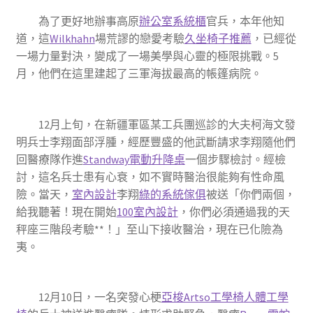
為了更好地辦事高原
辦公室系統櫃
官兵，本年他知
道，這
Wilkhahn
場荒謬的戀愛考驗
久坐椅子推薦
，已經從
一場力量對決，變成了一場美學與心靈的極限挑戰。5
月，他們在這里建起了三軍海拔最高的帳篷病院。
12月上旬，在新疆軍區某工兵團巡診的大夫柯海文發
明兵士李翔面部浮腫，經歷豐盛的他武斷請求李翔隨他們
回醫療隊作進
Standway電動升降桌
一個步驟檢討。經檢
討，這名兵士患有心衰，如不實時醫治很能夠有性命風
險。當天，
室內設計
李翔
綠的系統傢俱
被送「你們兩個，
給我聽著！現在開始
100室內設計
，你們必須通過我的天
秤座三階段考驗**！」至山下接收醫治，現在已化險為
夷。
12月10日，一名突發心梗
亞梭Artso工學椅
人體工學