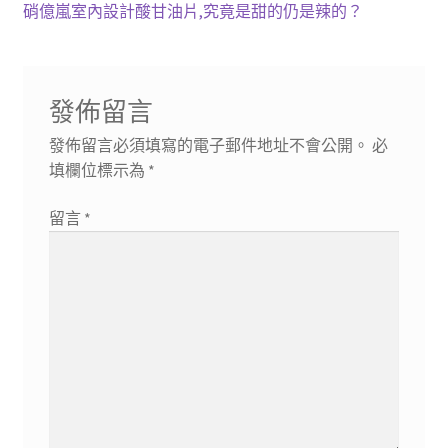
章
篇
下
硝億嵐室內設計酸甘油片,究竟是甜的仍是辣的？
導
文
一
章:
篇
覽
文
發佈留言
章:
發佈留言必須填寫的電子郵件地址不會公開。
必
填欄位標示為
*
留言
*