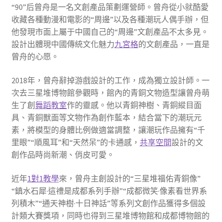
“90”后曾舟是一名文創產品策劃運營師。曾舟從小就酷愛
收藏各種動漫和電影的“周邊”以及各種潮玩人偶手辦，但
他發現市面上屬于中國自己的“周邊”文創產品不太多見。
設計出體現中國傳統文化魅力
九宮格
的文創產品，一直是
曾舟的心愿。
2018年，曾舟辭掉游戲設計的工作，成為獨立設計師。一
次去三星堆博物館參觀時，館內的青銅文物造型讓曾舟萌
生了創
舞蹈教室
作的靈感。他以青銅神樹、青銅縱目面
具、青銅獸面等文物作為創作藍本，結合當下的潮玩元
素，將模型的身體比例做適當調整，讓潮玩作品擁有“千
里眼”“順風耳”和“天然呆”的卡通感，
共享空間
設計的文
創作品時尚新潮、俏皮可愛。
近年
1對1教學
來，曾舟主創設計的“三星堆福佑青銅像”
“鎮水石犀·這禮是成都系列手辦”“成都微笑·像素看世界系
列積木”“通天神樹·十日神話”等系列文創作品獲得多個設
計類大賽獎項，同時也得到三星堆博物館和成都博物館的