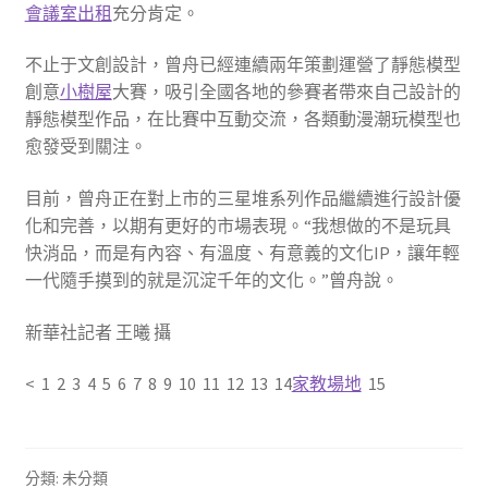
會議室出租
充分肯定。
不止于文創設計，曾舟已經連續兩年策劃運營了靜態模型
創意
小樹屋
大賽，吸引全國各地的參賽者帶來自己設計的
靜態模型作品，在比賽中互動交流，各類動漫潮玩模型也
愈發受到關注。
目前，曾舟正在對上市的三星堆系列作品繼續進行設計優
化和完善，以期有更好的市場表現。“我想做的不是玩具
快消品，而是有內容、有溫度、有意義的文化IP，讓年輕
一代隨手摸到的就是沉淀千年的文化。”曾舟說。
新華社記者 王曦 攝
< 1 2 3 4 5 6 7 8 9 10 11 12 13 14
家教場地
15
分類: 未分類