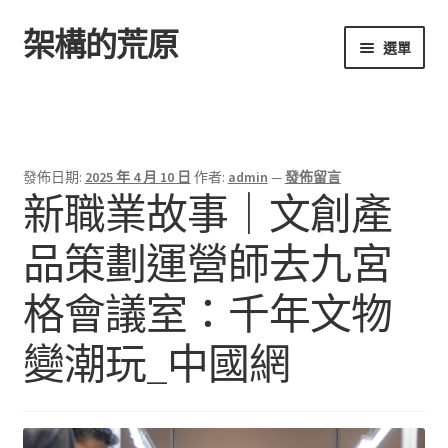
架構的荒原
跳
跳
選單
至
至
導
主
首頁
覽
要
列
內
容
發佈日期:
2025 年 4 月 10 日
作者:
admin
—
發佈留言
新職業故事｜文創產
品策劃運營師去九宮
格會議室：千年文物
變潮玩_中國網