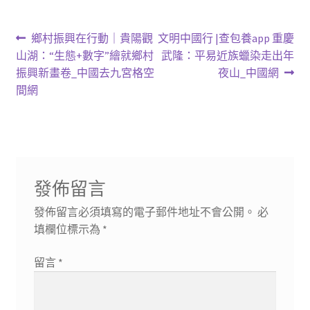
文
上
下
鄉村振興在行動｜貴陽觀
文明中國行 |查包養app 重慶
一
一
山湖：“生態+數字”繪就鄉村
武隆：平易近族蠟染走出年
章
篇
篇
振興新畫卷_中國去九宮格空
夜山_中國網
導
文
文
間網
章:
章:
覽
發佈留言
發佈留言必須填寫的電子郵件地址不會公開。
必
填欄位標示為
*
留言
*