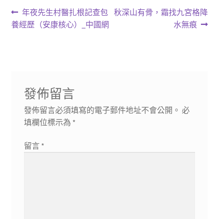
文
上
下
年夜先生村醫扎根記查包
秋深山有骨，霜找九宮格降
一
一
養經歷（安康核心）_中國網
水無痕
章
篇
篇
導
文
文
章:
章:
覽
發佈留言
發佈留言必須填寫的電子郵件地址不會公開。
必
填欄位標示為
*
留言
*