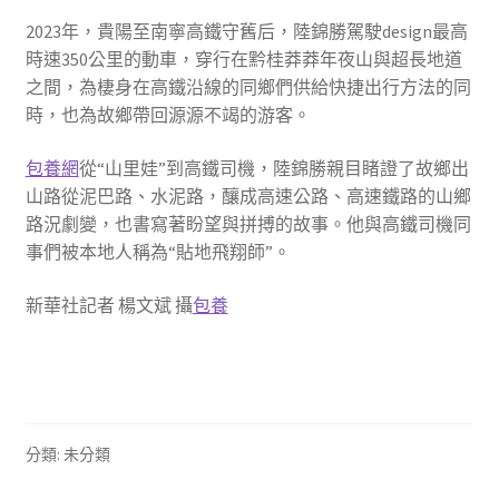
2023年，貴陽至南寧高鐵守舊后，陸錦勝駕駛design最高
時速350公里的動車，穿行在黔桂莽莽年夜山與超長地道
之間，為棲身在高鐵沿線的同鄉們供給快捷出行方法的同
時，也為故鄉帶回源源不竭的游客。
包養網
從“山里娃”到高鐵司機，陸錦勝親目睹證了故鄉出
山路從泥巴路、水泥路，釀成高速公路、高速鐵路的山鄉
路況劇變，也書寫著盼望與拼搏的故事。他與高鐵司機同
事們被本地人稱為“貼地飛翔師”。
新華社記者 楊文斌 攝
包養
分類: 未分類