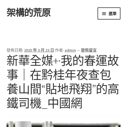
架構的荒原
跳
跳
選單
至
至
導
主
首頁
覽
要
列
內
容
發佈日期:
2025 年 3 月 23 日
作者:
admin
—
發佈留言
新華全媒+·我的春運故
事｜在黔桂年夜查包
養山間“貼地飛翔”的高
鐵司機_中國網