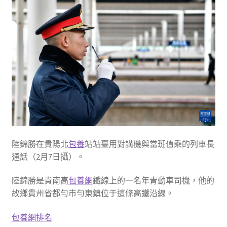
陸錦勝在貴陽北
包養
站站臺用對講機與當班值乘的列車長
通話（2月7日攝）。
陸錦勝是貴南高
包養網
鐵線上的一名年青動車司機，他的
故鄉貴州省都勻市勻東鎮位于這條高鐵沿線。
包養網排名