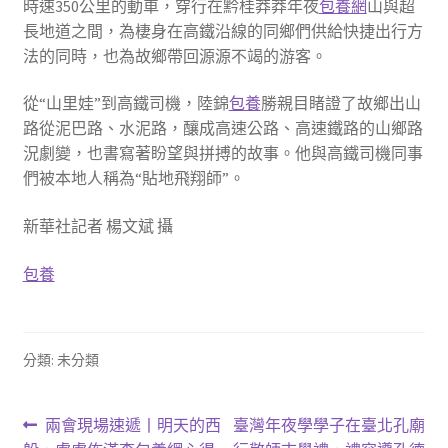
時速350公里的動車，穿行在黔桂莽莽年夜
包養網
山與超
長地道之間，為棲身在高鐵沿線的同鄉們供給快捷出行方
法的同時，也為故鄉帶回源源不竭的游客。
從“山里娃”到高鐵司機，陸錦
包養
勝親目睹證了故鄉出山
路從泥巴路、水泥路，釀成高速公路、高速鐵路的山鄉路
況劇變，也書寫著盼望與拼搏的故事。他與高鐵司機同事
們被本地人稱為“貼地飛翔師”。
新華社記者 楊文斌 攝
包養
分類: 未分類
文
上
下
兩會現場速遞丨明天的西
臺灣年夜學學子在臺北孔廟