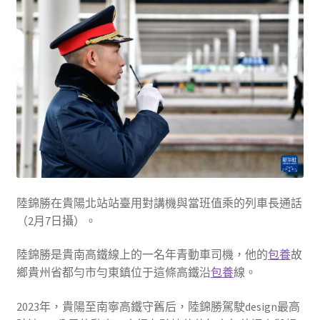
陸錦勝在貴陽北站站臺用對講機與當班值乘的列車長通話
（2月7日攝）。
陸錦勝是貴南高鐵線上的一名年青動車司機，他的
包養
故
鄉貴州省都勻市勻東鎮位于這條高鐵沿
包養
線。
2023年，貴陽至南寧高鐵守舊后，陸錦勝駕駛design最高