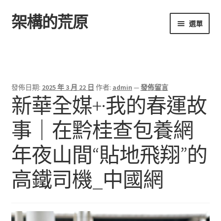
架構的荒原
跳
跳
選單
至
至
導
主
首頁
覽
要
列
內
容
發佈日期:
2025 年 3 月 22 日
作者:
admin
—
發佈留言
新華全媒+·我的春運故
事｜在黔桂查包養網
年夜山間“貼地飛翔”的
高鐵司機_中國網