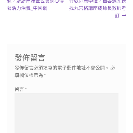
一
一
躲，處處佈滿查包養網心得
行敬師志學禮，禮容遵孔德
章
篇
篇
著活力活氣_中國網
找九宮格講座成師長教師考
導
文
文
訂
章:
章:
覽
發佈留言
發佈留言必須填寫的電子郵件地址不會公開。
必
填欄位標示為
*
留言
*