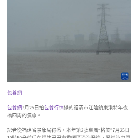
包養網
包養網
7月25日拍
包養行情
攝的福清市江陰鎮東港特年夜
橋四周的氣象。
記者從福建省景象局得悉，本年第3號臺風“格美”7月25日
19時50分前后在福建莆田市秀嶼區沿海登岸，登岸時中間