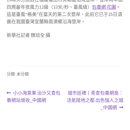
四周最年夜風力12級（33米/秒，臺風級）
包養網 花圃
。
這是臺風“格美”在當天的第二次登岸，此前它已于25日清
晨在我國臺灣宜蘭縣南澳鄉沿海登岸。
新華社記者 魏培全 攝
分類: 未分類
文
上
下
小小海棠果 治沙又查包
城市巡禮丨青查包養網島：
一
一
養網站增收_中國網
活氣陸地之都 出色惱人之城
章
篇
篇
_中國網
導
文
文
章:
章:
覽