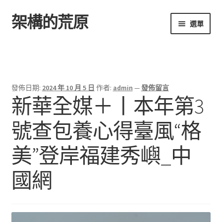
架構的荒原
跳
跳
選單
至
至
導
主
首頁
覽
要
列
內
容
發佈日期:
2024 年 10 月 5 日
作者:
admin
—
發佈留言
新華全媒＋丨本年第3
號查包養心得臺風“格
美”登岸福建秀嶼_中
國網